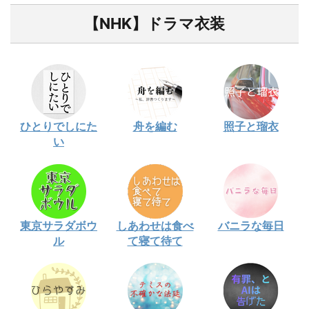
【NHK】ドラマ衣装
ひとりでしにた
舟を編む
照子と瑠衣
い
東京サラダボウ
しあわせは食べ
バニラな毎日
ル
て寝て待て