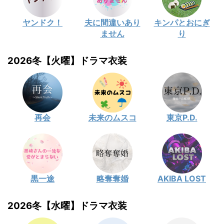
ヤンドク！
夫に間違いあり
キンパとおにぎ
ません
り
2026冬【火曜】ドラマ衣装
再会
未来のムスコ
東京P.D.
黒一途
略奪奪婚
AKIBA LOST
2026冬【水曜】ドラマ衣装