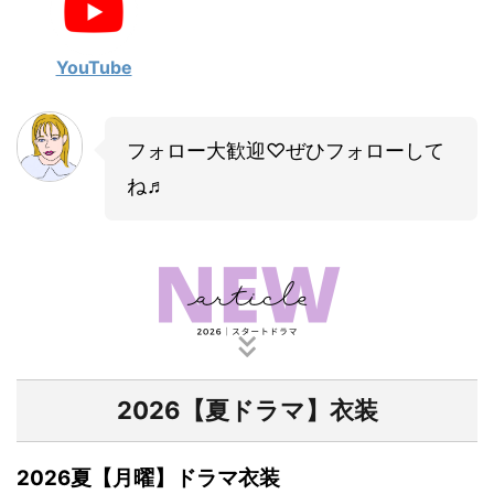
・
山田裕貴
・
田中圭
YouTube
・
女子アナ衣装
フォロー大歓迎♡ぜひフォローして
・
バラエティ番組衣裳
ね♬
2026【夏ドラマ】衣装
2026夏【月曜】ドラマ衣装