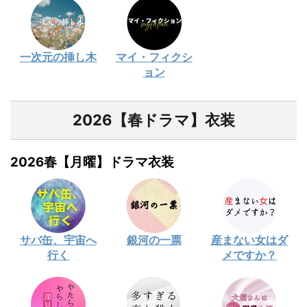
一次元の挿し木
マイ・フィクシ
ョン
2026【春ドラマ】衣装
2026春【月曜】ドラマ衣装
サバ缶、宇宙へ
銀河の一票
産まない女はダ
行く
メですか？