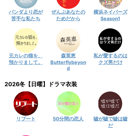
パンダより恋が
ぜんぶあなたの
横浜ネイバーズ
苦手な私たち
ためだから
Season1
元カレの猫を、
森英恵
私が愛するのは
預かりまして。
Butterflybeyon
クズ男だけ
d
2026冬【日曜】ドラマ衣装
リブート
50分間の恋人
嘘が嘘で嘘は嘘
だ