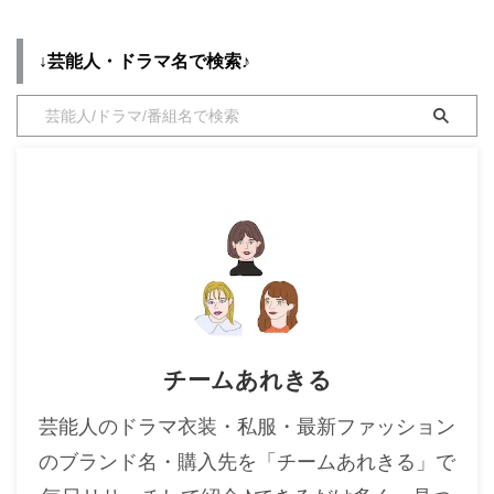
｀*) それでは、早速チェックし
「#らせんの迷宮 〜DNA科学捜
ていきましょう〜！！ 本田翼
査〜」#田中圭 さん演じる天才科
・
木南晴夏
さんのプロフィール（年齢・身
学者👨‍⚕️ とコンビを組む 熱血刑事
↓芸能人・ドラマ名で検索♪
・
今田美桜
長）過去に出演したドラマの衣装
を #安田顕 が演じます👮‍♂️ 第1️⃣話
生年月日 1992年6月27日(歳) 身
ゲストに #平岡祐太 も出演&# ...
・
清原果耶
長 166cm ドラマ衣装 北くんがか
・
菜々緒
わいすぎて手に余るで、すること
にしました 本田翼さんの公式
・
森七菜
SNS Youtube Instagram ...
・
吉川愛
・
見上愛
・
出口夏希
・
田辺桃子
・
滝沢カレン
チームあれきる
・
トリンドル玲奈
・
深田恭子
芸能人のドラマ衣装・私服・最新ファッション
・
芳根京子
のブランド名・購入先を「チームあれきる」で
・
北川景子