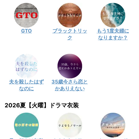
GTO
ブラックトリッ
もう1度夫婦に
ク
なりますか？
夫を殺したはず
35歳今さら恋と
なのに
かありえない
2026夏【火曜】ドラマ衣装