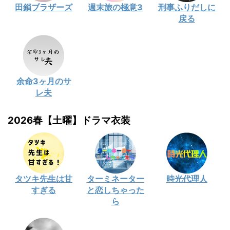
田鎖ブラザーズ
週末旅の極意3
刑事ふりだしに
戻る
余命3ヶ月のサ
レ夫
2026春【土曜】ドラマ衣装
タツキ先生は甘
ターミネーター
時光代理人
すぎる
と恋しちゃった
ら