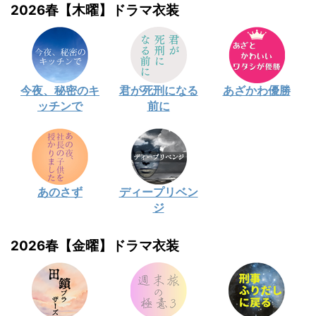
2026春【木曜】ドラマ衣装
今夜、秘密のキ
君が死刑になる
あざかわ優勝
ッチンで
前に
あのさず
ディープリベン
ジ
2026春【金曜】ドラマ衣装