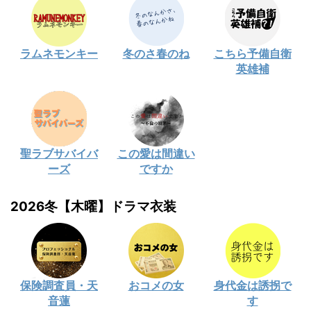
ラムネモンキー
冬のさ春のね
こちら予備自衛
英雄補
聖ラブサバイバ
この愛は間違い
ーズ
ですか
2026冬【木曜】ドラマ衣装
保険調査員・天
おコメの女
身代金は誘拐で
音蓮
す