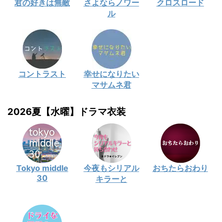
君の好きは無敵
さよならノワー
クロスロード
ル
コントラスト
幸せになりたい
マサムネ君
2026夏【水曜】ドラマ衣装
Tokyo middle
今夜もシリアル
おちたらおわり
30
キラーと