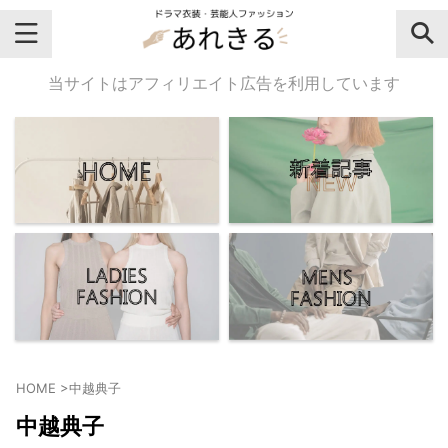
＼芸能人名・ドラマ名で検索♪／
当サイトはアフィリエイト広告を利用しています
気になるドラマ名や芸能人名でおし
ゃれなドラマ衣装・ファッションを
チェックしてね♪
【よく検索されてる女性芸能人】
・
有村架純
HOME
>
中越典子
・
広瀬すず
中越典子
・
川口春奈