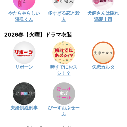
やたらやらしい
多すぎる恋と殺
犬飼さんは隠れ
深見くん
人
溺愛上司
2026春【火曜】ドラマ衣装
リボーン
時すでにおス
失恋カルタ
シ！？
夫婦別姓刑事
ぴーすおぶせー
ふ