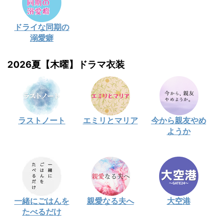
ドライな同期の
溺愛癖
2026夏【木曜】ドラマ衣装
ラストノート
エミリとマリア
今から親友やめ
ようか
一緒にごはんを
親愛なる夫へ
大空港
たべるだけ