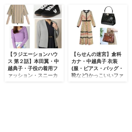
・
石原さとみ
・
広瀬アリス
・
松本若菜
・
永野芽郁
・
波瑠
【ラジエーションハウ
【らせんの迷宮】倉科
・
奈緒
ス 第２話】本田翼・中
カナ・中越典子 衣装
・
高畑充希
越典子・子役の着用フ
(服・ピアス・バッグ・
・
さとうほなみ
ァッション・スニーカ
靴など)かっこいいファ
ーはこちら♡あれ、着
ッションのブランド・
・
前田敦子
よう♪
購入先紹介♪
・
水川あさみ
【ラジエーションハウス】第２
【らせんの迷宮ー遺伝子捜査ー】
・
田中みな実
話 本田翼さん・中越典子さん・
倉科カナ(くらしなかな)・乱原流
子役の着用ファッション＆スニー
奈(らんばらるな)役、中越典子さ
・
松岡茉優
カーの情報をまとめました♪ 似た
ん衣装速報♪ファッション・ブラ
・
福原遥
商品の紹介もしているので、コー
ンド・購入先を紹介しているペー
デの参考になれば幸いです〜(*´∀
ジです♪ #テレビ東京 新ドラマ
・
小芝風花