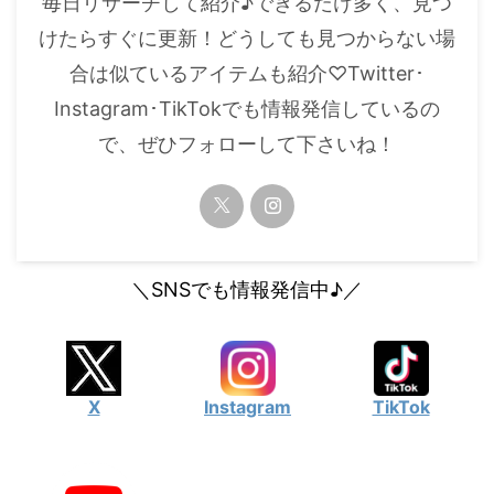
毎日リサーチして紹介♪できるだけ多く、見つ
・
橋本環奈
けたらすぐに更新！どうしても見つからない場
合は似ているアイテムも紹介♡Twitter･
【よく検索されてる男性芸能人】
Instagram･TikTokでも情報発信しているの
・
目黒蓮
で、ぜひフォローして下さいね！
・
京本大我
・
松村北斗
・
赤楚衛二
・
木村拓哉（キムタク）
＼SNSでも情報発信中♪／
・
佐藤健
・
玉森裕太
・
岡田将生
X
Instagram
TikTok
・
永瀬廉
・
平野紫耀
・
松下洸平