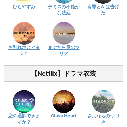
ひらやすみ
テミスの不確か
有罪とAIは告げ
な法廷
た
お別れホスピタ
まぐだら屋のマ
ル2
リア
【Netflix】ドラマ衣装
恋の通訳できま
Glass Heart
さよならのつづ
すか？
き