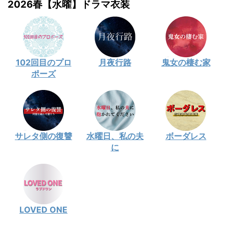
2026春【水曜】ドラマ衣装
102回目のプロ
月夜行路
鬼女の棲む家
ポーズ
サレタ側の復讐
水曜日、私の夫
ボーダレス
に
LOVED ONE