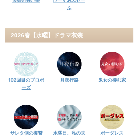
夫婦別姓刑事
ぴーすおぶせー
ふ
2026春【水曜】ドラマ衣装
102回目のプロポ
月夜行路
鬼女の棲む家
ーズ
サレタ側の復讐
水曜日、私の夫
ボーダレス