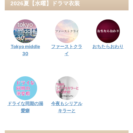
2026夏【水曜】ドラマ衣装
Tokyo middle
ファーストクラ
おちたらおわり
30
イ
ドライな同期の溺
今夜もシリアル
愛癖
キラーと