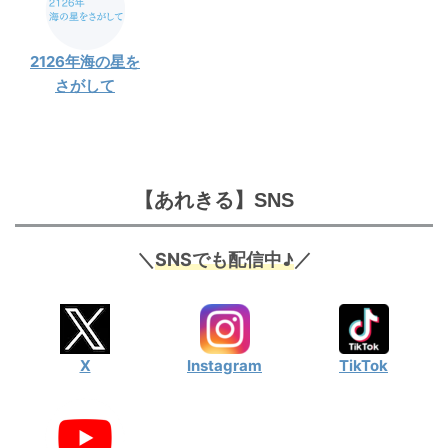
2126年海の星を
さがして
【あれきる】SNS
＼
SNSでも配信中♪
／
X
Instagram
TikTok