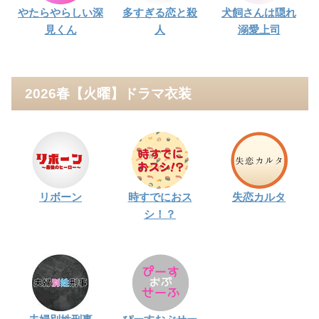
やたらやらしい深
多すぎる恋と殺
犬飼さんは隠れ
見くん
人
溺愛上司
2026春【火曜】ドラマ衣装
リボーン
時すでにおス
失恋カルタ
シ！？