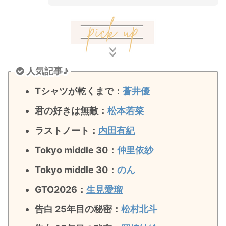
・
山田裕貴
・
田中圭
・
女子アナ衣装
人気記事♪
・
バラエティ番組衣裳
Tシャツが乾くまで：
蒼井優
君の好きは無敵
：
松本若菜
ラストノート
：
内田有紀
Tokyo middle 30：
仲里依紗
Tokyo middle 30：
のん
GTO2026：
生見愛瑠
告白 25年目の秘密：
松村北斗