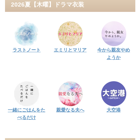
2026夏【木曜】ドラマ衣装
ラストノート
エミリとマリア
今から親友やめ
ようか
一緒にごはんをた
親愛なる夫へ
大空港
べるだけ