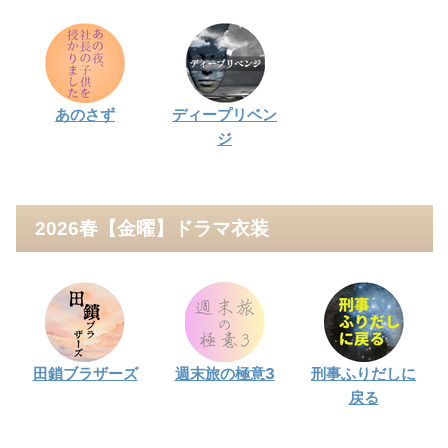
あのさず
ディープリベン
ジ
2026春【金曜】ドラマ衣装
田鎖ブラザーズ
週末旅の極意3
刑事ふりだしに
戻る