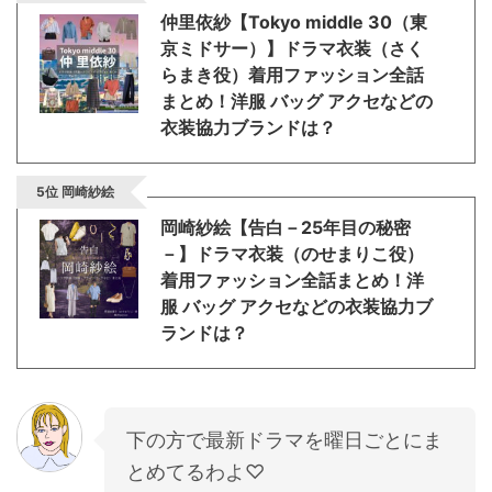
仲里依紗【Tokyo middle 30（東
・
橋本環奈
京ミドサー）】ドラマ衣装（さく
らまき役）着用ファッション全話
【よく検索されてる男性芸能人】
まとめ！洋服 バッグ アクセなどの
衣装協力ブランドは？
・
目黒蓮
・
京本大我
5位 岡崎紗絵
・
松村北斗
岡崎紗絵【告白－25年目の秘密
・
赤楚衛二
－】ドラマ衣装（のせまりこ役）
・
木村拓哉（キムタク）
着用ファッション全話まとめ！洋
服 バッグ アクセなどの衣装協力ブ
・
佐藤健
ランドは？
・
玉森裕太
・
岡田将生
・
永瀬廉
下の方で最新ドラマを曜日ごとにま
・
平野紫耀
とめてるわよ♡
・
松下洸平