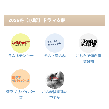
2026冬【水曜】ドラマ衣装
ラムネモンキー
冬のさ春のね
こちら予備自衛
英雄補
聖ラブサバイバー
この愛は間違い
ズ
ですか