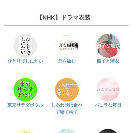
【NHK】ドラマ衣装
ひとりでしにたい
舟を編む
照子と瑠衣
東京サラダボウル
しあわせは食べ
バニラな毎日
て寝て待て