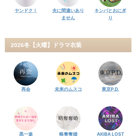
ヤンドク！
夫に間違いあり
キンパとおにぎ
ません
り
2026冬【火曜】ドラマ衣装
再会
未来のムスコ
東京P.D.
黒一途
略奪奪婚
AKIBA LOST