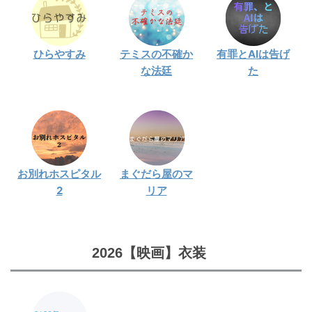
ひらやすみ
テミスの不確か
有罪とAIは告げ
な法廷
た
お別れホスピタル
まぐだら屋のマ
2
リア
2026【映画】衣装