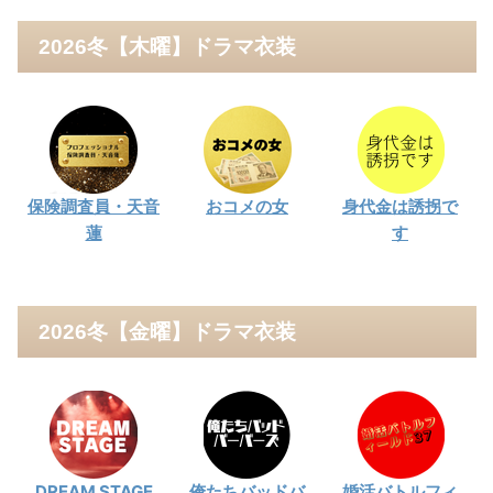
2026冬【木曜】ドラマ衣装
保険調査員・天音
おコメの女
身代金は誘拐で
蓮
す
2026冬【金曜】ドラマ衣装
DREAM STAGE
俺たちバッドバ
婚活バトルフィ