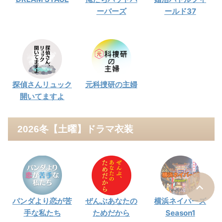
ーバーズ
ールド37
探偵さんリュック
元科捜研の主婦
開いてますよ
2026冬【土曜】ドラマ衣装
パンダより恋が苦
ぜんぶあなたの
横浜ネイバーズ
手な私たち
ためだから
Season1