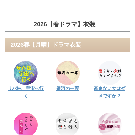
2026【春ドラマ】衣装
2026春【月曜】ドラマ衣装
サバ缶、宇宙へ行
銀河の一票
産まない女はダ
く
メですか？