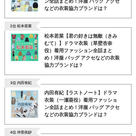
ン全話まとめ！洋服 バッグ アクセ
・
木南晴夏
などの衣装協力ブランドは？
・
今田美桜
2位 松本若菜
・
清原果耶
松本若菜【君の好きは無敵（きみ
・
菜々緒
むて）】ドラマ衣装（草壁杏奈
・
森七菜
役）着用ファッション全話まと
・
吉川愛
め！洋服 バッグ アクセなどの衣装
協力ブランドは？
・
見上愛
・
出口夏希
3位 内田有紀
・
田辺桃子
内田有紀【ラストノート】ドラマ
・
滝沢カレン
衣装（一瀬葵役）着用ファッショ
・
トリンドル玲奈
ン全話まとめ！洋服 バッグ アクセ
などの衣装協力ブランドは？
・
深田恭子
・
芳根京子
4位 仲里依紗
・
北川景子