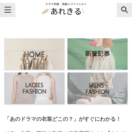
＼芸能人名・ドラマ名で検索♪／
気になるドラマ名や芸能人名でおし
ゃれなドラマ衣装・ファッションを
チェックしてね♪
【よく検索されてる女性芸能人】
・
有村架純
「あのドラマの衣装どこの？」がすぐにわかる！
・
広瀬すず
・
川口春奈