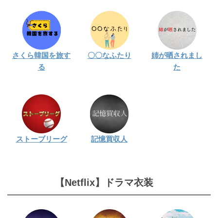
さくら韓国を旅す
〇〇なふたり
姉が晒されまし
る
た
ストーブリーグ
記憶買収人
【Netflix】ドラマ衣装