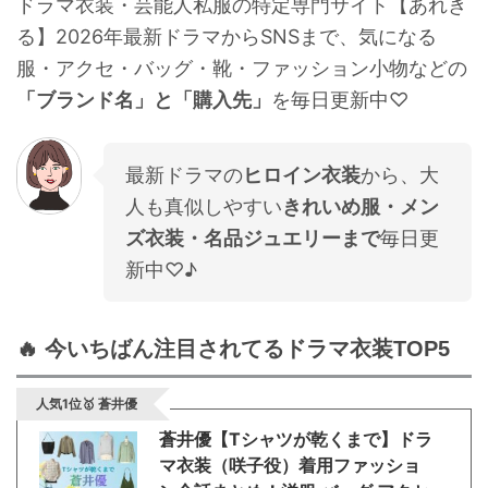
ドラマ衣装・芸能人私服の特定専門サイト【あれき
・
石原さとみ
る】2026年最新ドラマからSNSまで、気になる
・
広瀬アリス
服・アクセ・バッグ・靴・ファッション小物などの
・
松本若菜
「ブランド名」と「購入先」
を毎日更新中♡
・
永野芽郁
・
波瑠
最新ドラマの
ヒロイン衣装
から、大
・
奈緒
人も真似しやすい
きれいめ服・メン
ズ衣装・名品ジュエリーまで
毎日更
・
高畑充希
新中♡♪
・
さとうほなみ
・
前田敦子
・
水川あさみ
🔥 今いちばん注目されてるドラマ衣装TOP5
・
田中みな実
人気1位🥇 蒼井優
・
松岡茉優
蒼井優【Tシャツが乾くまで】ドラ
・
福原遥
マ衣装（咲子役）着用ファッショ
・
小芝風花