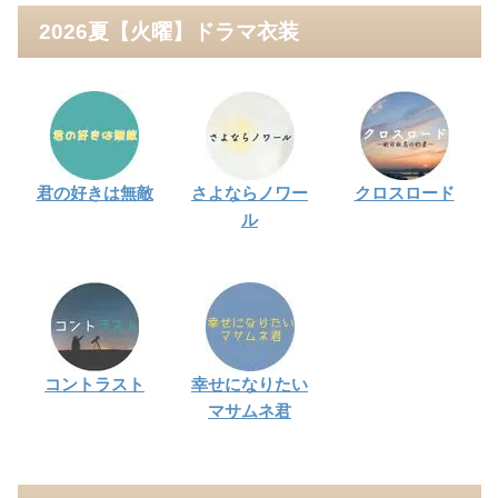
2026夏【火曜】ドラマ衣装
君の好きは無敵
さよならノワー
クロスロード
ル
コントラスト
幸せになりたい
マサムネ君