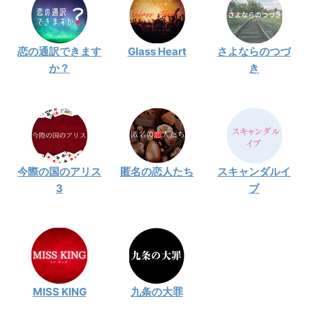
恋の通訳できます
Glass Heart
さよならのつづ
か？
き
今際の国のアリス
匿名の恋人たち
スキャンダルイ
3
ブ
MISS KING
九条の大罪