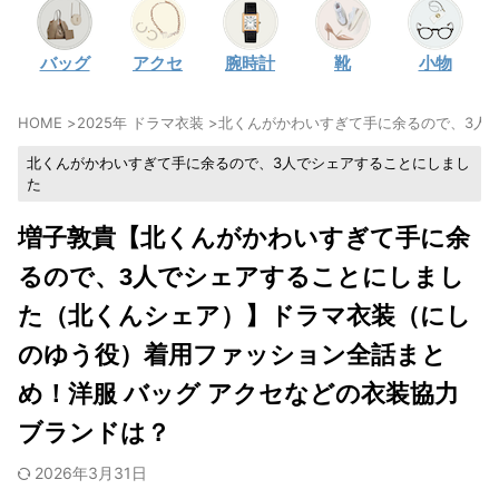
・
石原さとみ
バッグ
アクセ
腕時計
靴
小物
・
広瀬アリス
・
松本若菜
HOME
>
2025年 ドラマ衣装
>
北くんがかわいすぎて手に余るので、3人
・
永野芽郁
北くんがかわいすぎて手に余るので、3人でシェアすることにしまし
・
波瑠
た
・
奈緒
増子敦貴【北くんがかわいすぎて手に余
・
高畑充希
るので、3人でシェアすることにしまし
・
さとうほなみ
た（北くんシェア）】ドラマ衣装（にし
・
前田敦子
・
水川あさみ
のゆう役）着用ファッション全話まと
・
田中みな実
め！洋服 バッグ アクセなどの衣装協力
・
松岡茉優
ブランドは？
・
福原遥
2026年3月31日
・
小芝風花