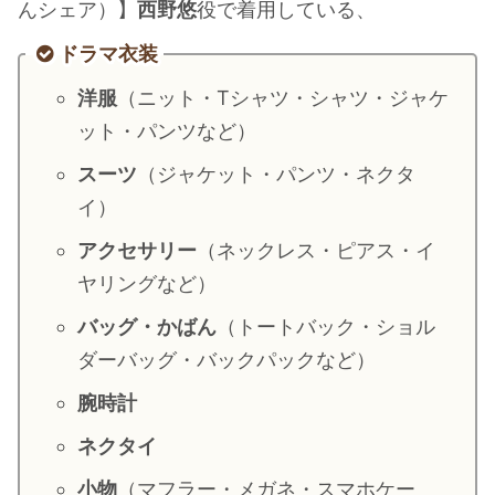
んシェア）】
西野悠
役で着用している、
・
山田裕貴
ドラマ衣装
・
田中圭
洋服
（ニット・Tシャツ・シャツ・ジャケ
ット・パンツなど）
・
女子アナ衣装
・
バラエティ番組衣裳
スーツ
（ジャケット・パンツ・ネクタ
イ）
アクセサリー
（ネックレス・ピアス・イ
ヤリングなど）
バッグ・かばん
（トートバック・ショル
ダーバッグ・バックパックなど）
腕時計
ネクタイ
小物
（マフラー・メガネ・スマホケー