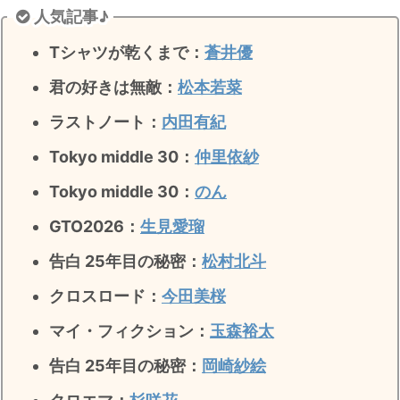
人気記事♪
Tシャツが乾くまで：
蒼井優
君の好きは無敵
：
松本若菜
ラストノート
：
内田有紀
Tokyo middle 30：
仲里依紗
Tokyo middle 30：
のん
GTO2026：
生見愛瑠
告白 25年目の秘密：
松村北斗
クロスロード：
今田美桜
マイ・フィクション：
玉森裕太
告白 25年目の秘密
：
岡崎紗絵