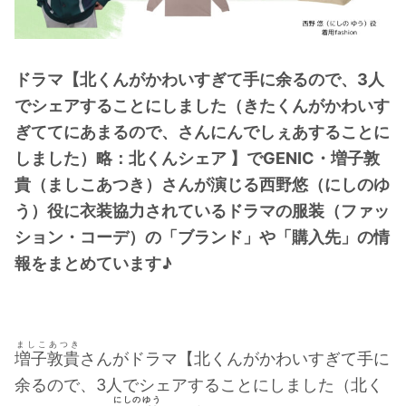
・
橋本環奈
ドラマ【北くんがかわいすぎて手に余るので、3人
【よく検索されてる男性芸能人】
でシェアすることにしました（きたくんがかわいす
・
目黒蓮
ぎててにあまるので、さんにんでしぇあすることに
・
京本大我
しました）略：北くんシェア 】でGENIC・増子敦
・
松村北斗
貴（ましこあつき）さんが演じる西野悠（にしのゆ
・
赤楚衛二
う）役に衣装協力されているドラマの服装（ファッ
・
木村拓哉（キムタク）
ション・コーデ）の「ブランド」や「購入先」の情
・
佐藤健
報をまとめています♪
・
玉森裕太
・
岡田将生
・
永瀬廉
ましこあつき
増子敦貴
さんがドラマ【北くんがかわいすぎて手に
・
平野紫耀
余るので、3人でシェアすることにしました（北く
・
松下洸平
にしのゆう