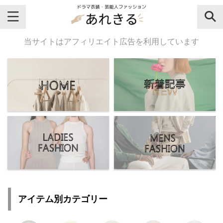
＼芸能人名・ドラマ名で検索♪／
当サイトはアフィリエイト広告を利用しています
気になるドラマ名や芸能人名でおし
ゃれなドラマ衣装・ファッションを
チェックしてね♪
【よく検索されてる女性芸能人】
・
有村架純
アイテム別カテゴリー
・
広瀬すず
・
川口春奈