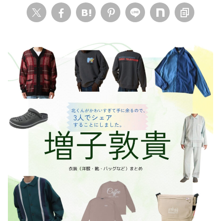
・
木南晴夏
・
今田美桜
・
清原果耶
・
菜々緒
・
森七菜
・
吉川愛
・
見上愛
・
出口夏希
・
田辺桃子
・
滝沢カレン
・
トリンドル玲奈
・
深田恭子
・
芳根京子
・
北川景子