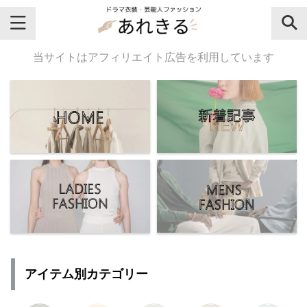
＼芸能人名・ドラマ名で検索♪／
当サイトはアフィリエイト広告を利用しています
気になるドラマ名や芸能人名でおし
ゃれなドラマ衣装・ファッションを
チェックしてね♪
【よく検索されてる女性芸能人】
・
有村架純
アイテム別カテゴリー
・
広瀬すず
・
川口春奈