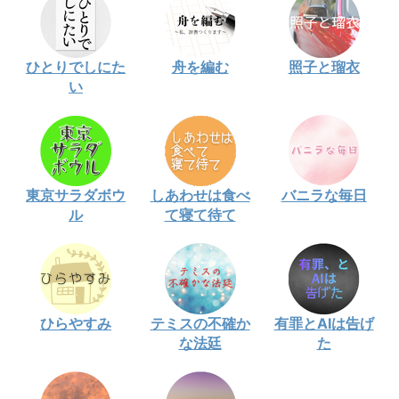
ひとりでしにた
舟を編む
照子と瑠衣
い
東京サラダボウ
しあわせは食べ
バニラな毎日
ル
て寝て待て
ひらやすみ
テミスの不確か
有罪とAIは告げ
な法廷
た