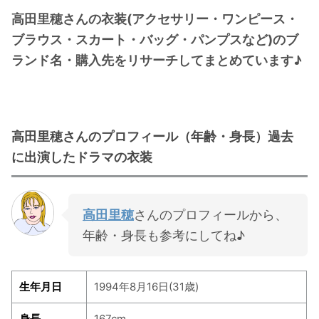
高田里穂さんの衣装(アクセサリー・ワンピース・
・
橋本環奈
ブラウス・スカート・バッグ・パンプスなど)のブ
ランド名・購入先をリサーチしてまとめています♪
【よく検索されてる男性芸能人】
・
目黒蓮
・
京本大我
・
松村北斗
高田里穂さんのプロフィール（年齢・身長）過去
・
赤楚衛二
に出演したドラマの衣装
・
木村拓哉（キムタク）
・
佐藤健
高田里穂
さんのプロフィールから、
・
玉森裕太
年齢・身長も参考にしてね♪
・
岡田将生
・
永瀬廉
生年月日
1994年8月16日(31歳)
・
平野紫耀
・
松下洸平
身長
167cm