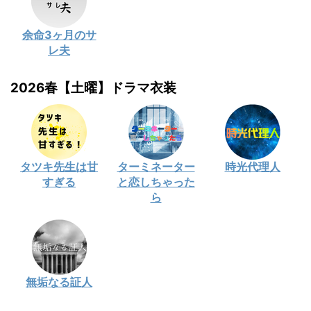
余命3ヶ月のサ
レ夫
2026春【土曜】ドラマ衣装
タツキ先生は甘
ターミネーター
時光代理人
すぎる
と恋しちゃった
ら
無垢なる証人