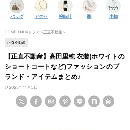
・
石原さとみ
バッグ
アクセ
腕時計
靴
小物
・
広瀬アリス
・
松本若菜
HOME
>
NHKドラマ
>
正直不動産
>
・
永野芽郁
正直不動産
・
波瑠
・
奈緒
【正直不動産】高田里穂 衣装(ホワイトの
・
高畑充希
ショートコートなど)ファッションのブ
・
さとうほなみ
ランド・アイテムまとめ♪
・
前田敦子
2025年11月5日
・
水川あさみ
・
田中みな実
・
松岡茉優
・
福原遥
・
小芝風花