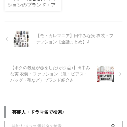
事と事情 ⇒ 倉科カナさんの衣装
ションのブランド・ア
を全部チェック♪ 全話まとめ
イテムまとめ♪
【正直不動産】 ...
【正直不動産】松風理咲(まつか
ぜ りさき)・柿沢久美(かきざわ
くみ)役のドラマ衣装速報♪ 松風
【モトカレマニア】田中みな実 衣装・フ
理咲さんの衣装(アクセサリー・
ァッション【全話まとめ】♪
ワンピース・ブラウス・スカー
ト・バッグ・パンプスなど)のブ
ランド名・購入先をリサーチして
まとめています♪ ＼ 松風理咲
(年齢・身長)など参考に♪／ 生年
【ボクの殺意が恋をした(ボク恋)】田中み
月日 2001年1月17日(歳) 身長
な実 衣装・ファッション（服・ピアス・
153cm 出身 岐阜 第1話【正直
バッグ・靴など）ブランド紹介♪
不動産】松風理咲(柿沢久美 役)衣
装・ファッション(Tシャツ・ニッ
ト)のブランド・購入 ...
↓芸能人・ドラマ名で検索♪