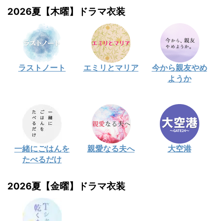
2026夏【木曜】ドラマ衣装
ラストノート
エミリとマリア
今から親友やめ
ようか
一緒にごはんを
親愛なる夫へ
大空港
たべるだけ
2026夏【金曜】ドラマ衣装