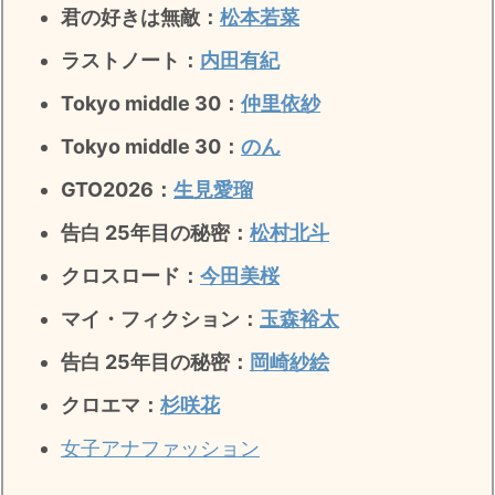
君の好きは無敵
：
松本若菜
ラストノート
：
内田有紀
Tokyo middle 30：
仲里依紗
Tokyo middle 30：
のん
GTO2026：
生見愛瑠
告白 25年目の秘密：
松村北斗
クロスロード：
今田美桜
マイ・フィクション：
玉森裕太
告白 25年目の秘密
：
岡崎紗絵
クロエマ：
杉咲花
女子アナファッション