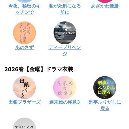
今夜、秘密のキ
君が死刑になる
あざかわ優勝
ッチンで
前に
あのさず
ディープリベン
ジ
2026春【金曜】ドラマ衣装
田鎖ブラザーズ
週末旅の極意3
刑事ふりだしに
戻る