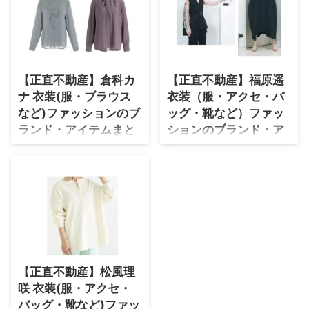
りか）さんが演じる榎本美波（え
演「正直不動産」で着用の衣装や
のもと みなみ役）に衣装提供さ
インテリアを随時リサーチして最
れているドラマ衣装・服装（ファ
終話までなるはやで追っかけます
ッション・コーデ）の「ブラン
♪
ド」や「購入先」の情報をまとめ
ています♪ 泉里香いずみりかさ
【正直不動産】倉科カ
【正直不動産】福原遥
んがドラマ【正直不動産（しょう
ナ 衣装(服・ブラウス
衣装（服・アクセ・バ
じきふどうさん）】榎本美波えの
もと みなみ役で着用している、
など)ファッションのブ
ッグ・靴など）ファッ
を衣装協力のブランドからリサー
ランド・アイテムまと
ションのブランド・ア
チして紹介♪ 泉里香さんのプロ
め♪
イテムまとめ♪
フィール（年齢・身長）過去に出
【正直不動産】倉科カナ(くらし
福原遥さんのかわいい衣装・ドラ
演したドラマの衣装 生年月日 19
な かな)さんのドラマ衣装速報♪
マファッションをたくさんまとめ
...
倉科カナさんの衣装(アクセサリ
ています♪
ー・ワンピース・ブラウス・スカ
ート・バッグ・パンプスなど)の
ブランド名・購入先をリサーチし
てまとめています♪ 倉科カナ
さんのプロフィール（年齢・身
【正直不動産】松風理
長）過去に出演したドラマ・映画
咲 衣装(服・アクセ・
の衣装 生年月日 1987年12月23
日(歳) 身長 158 cm ドラマ衣装 情
バッグ・靴など)ファッ