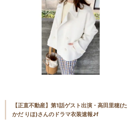
・
木南晴夏
・
今田美桜
・
清原果耶
・
菜々緒
・
森七菜
・
吉川愛
・
見上愛
・
出口夏希
・
田辺桃子
・
滝沢カレン
【正直不動産】第1話ゲスト出演・高田里穂(た
・
トリンドル玲奈
かだ りほ)さんのドラマ衣装速報♪
f
・
深田恭子
・
芳根京子
・
北川景子