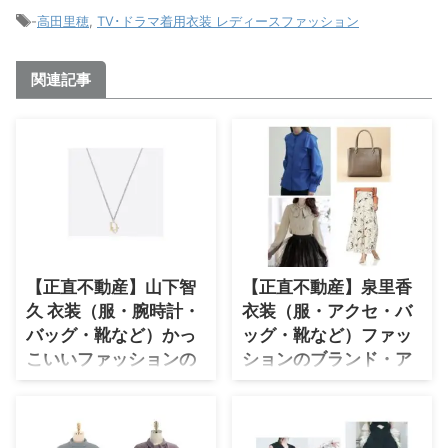
-
高田里穂
,
TV･ドラマ着用衣装 レディースファッション
関連記事
【正直不動産】山下智
【正直不動産】泉里香
久 衣装（服・腕時計・
衣装（服・アクセ・バ
バッグ・靴など）かっ
ッグ・靴など）ファッ
こいいファッションの
ションのブランド・ア
ブランド名や購入先・
イテムまとめ♪
通販先紹介♪
ドラマ【正直不動産（しょうじき
ふどうさん）】で泉里香（いずみ
山下智久(山P)がNHKドラマ初主