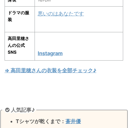
・
山田裕貴
ドラマの服
悪いのはあなたです
・
田中圭
装
・
女子アナ衣装
高田里穂さ
・
バラエティ番組衣裳
んの公式
SNS
Instagram
⇒ 高田里穂さんの衣装を全部チェック♪
人気記事♪
Tシャツが乾くまで：
蒼井優