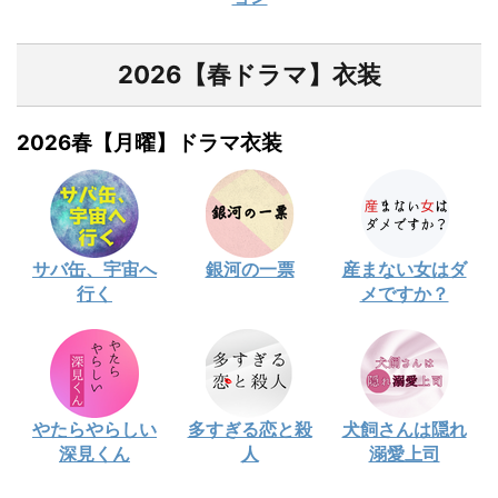
2026【春ドラマ】衣装
2026春【月曜】ドラマ衣装
サバ缶、宇宙へ
銀河の一票
産まない女はダ
行く
メですか？
やたらやらしい
多すぎる恋と殺
犬飼さんは隠れ
深見くん
人
溺愛上司