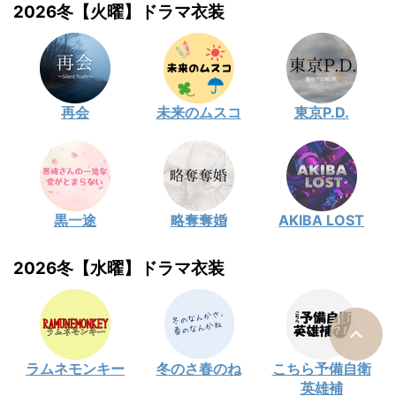
2026冬【火曜】ドラマ衣装
再会
未来のムスコ
東京P.D.
黒一途
略奪奪婚
AKIBA LOST
2026冬【水曜】ドラマ衣装
ラムネモンキー
冬のさ春のね
こちら予備自衛
英雄補