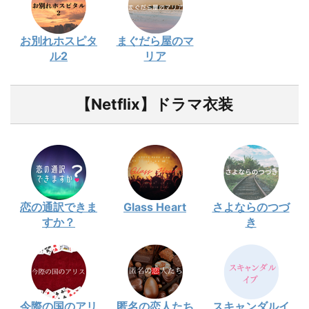
お別れホスピタ
まぐだら屋のマ
ル2
リア
【Netflix】ドラマ衣装
恋の通訳できま
Glass Heart
さよならのつづ
すか？
き
今際の国のアリ
匿名の恋人たち
スキャンダルイ