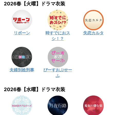
2026春【火曜】ドラマ衣装
リボーン
時すでにおス
失恋カルタ
シ！？
夫婦別姓刑事
ぴーすおぶせー
ふ
2026春【水曜】ドラマ衣装