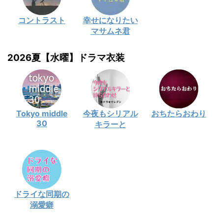
コントラスト
幸せになりたい
マサムネ君
2026夏【水曜】ドラマ衣装
Tokyo middle
今夜もシリアル
おちたらおわり
30
キラーと
ドライな同期の
溺愛癖