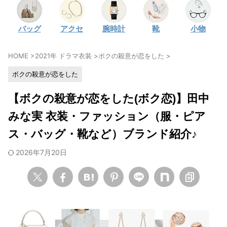
・
石原さとみ
バッグ
アクセ
腕時計
靴
小物
・
広瀬アリス
・
松本若菜
HOME
>
2021年 ドラマ衣装
>
ボクの殺意が恋をした
>
・
永野芽郁
ボクの殺意が恋をした
・
波瑠
・
奈緒
【ボクの殺意が恋をした(ボク恋)】田中
・
高畑充希
みな実 衣装・ファッション（服・ピア
・
さとうほなみ
ス・バッグ・靴など）ブランド紹介♪
・
前田敦子
2026年7月20日
・
水川あさみ
・
田中みな実
・
松岡茉優
・
福原遥
・
小芝風花