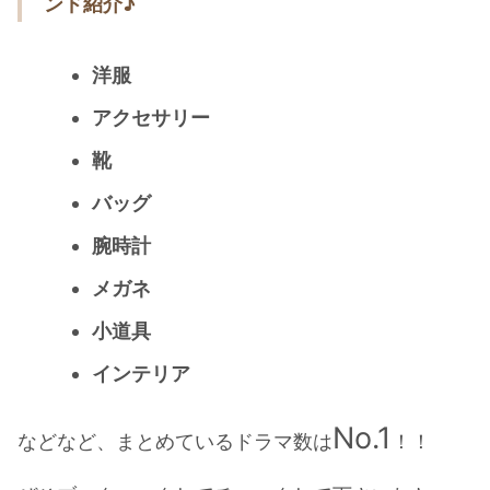
ンド紹介
♪
・
橋本環奈
洋服
【よく検索されてる男性芸能人】
アクセサリー
・
目黒蓮
靴
・
京本大我
バッグ
・
松村北斗
・
赤楚衛二
腕時計
・
木村拓哉（キムタク）
メガネ
・
佐藤健
小道具
・
玉森裕太
インテリア
・
岡田将生
・
永瀬廉
No.1
などなど、まとめているドラマ数は
！！
・
平野紫耀
・
松下洸平