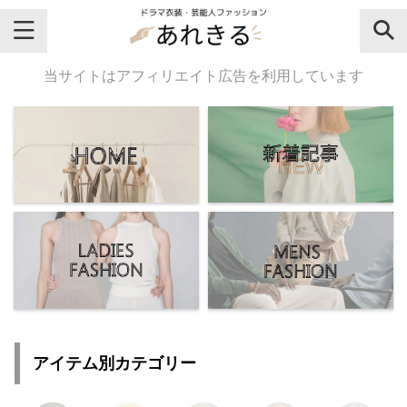
＼芸能人名・ドラマ名で検索♪／
当サイトはアフィリエイト広告を利用しています
気になるドラマ名や芸能人名でおし
ゃれなドラマ衣装・ファッションを
チェックしてね♪
【よく検索されてる女性芸能人】
・
有村架純
アイテム別カテゴリー
・
広瀬すず
・
川口春奈