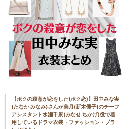
・
木南晴夏
・
今田美桜
・
清原果耶
・
菜々緒
・
森七菜
・
吉川愛
・
見上愛
・
出口夏希
・
田辺桃子
・
滝沢カレン
【ボクの殺意が恋をした(ボク恋)】田中みな実
・
トリンドル玲奈
(たなか みなみ)さんが美月(新木優子)のチーフ
・
深田恭子
アシスタント水瀬千景(みなせ ちかげ)役で着
・
芳根京子
用しているドラマ衣装・ファッション・ブラ
・
北川景子