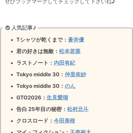
ぜひ
ブックマーク
してチェックして下さいね♪
・
山田裕貴
・
田中圭
人気記事♪
・
女子アナ衣装
Tシャツが乾くまで：
蒼井優
・
バラエティ番組衣裳
君の好きは無敵
：
松本若菜
ラストノート
：
内田有紀
Tokyo middle 30：
仲里依紗
Tokyo middle 30：
のん
GTO2026：
生見愛瑠
告白 25年目の秘密：
松村北斗
クロスロード：
今田美桜
マイ・フィクション：
玉森裕太