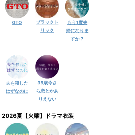
ブラックト
GTO
もう1度夫
リック
婦になりま
すか？
35歳今さ
夫を殺した
ら恋とかあ
はずなのに
りえない
2026夏【火曜】ドラマ衣装