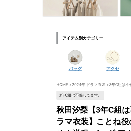
アイテム別カテゴリー
バッグ
アクセ
HOME
>
2024年 ドラマ衣装
>
3年C組は不
3年C組は不倫してます。
秋田汐梨【3年C組
ラマ衣装】ことね役