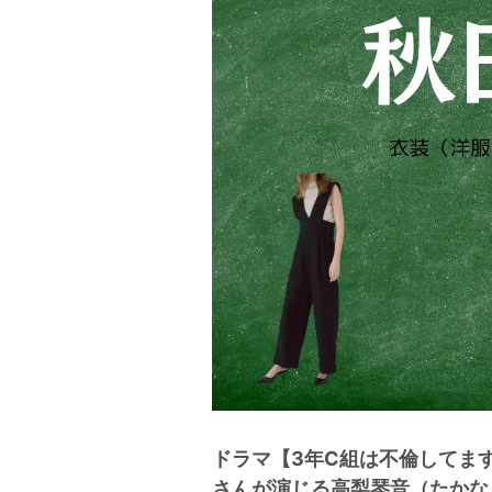
ドラマ【3年C組は不倫してま
さんが演じる高梨琴音（たかな