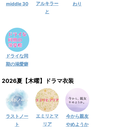
アルキラー
middle 30
わり
と
ドライな同
期の溺愛癖
2026夏【木曜】ドラマ衣装
エミリとマ
ラストノー
今から親友
リア
ト
やめようか