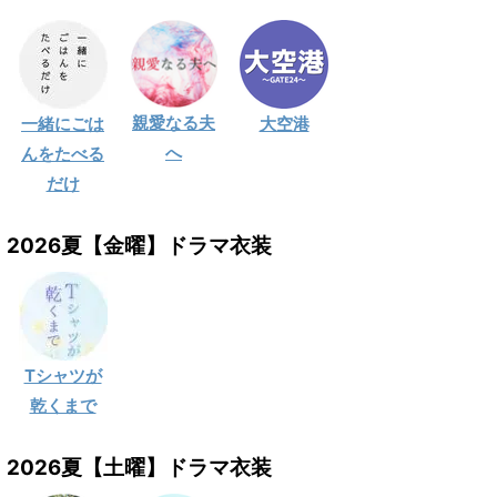
親愛なる夫
一緒にごは
大空港
へ
んをたべる
だけ
2026夏【金曜】ドラマ衣装
Tシャツが
乾くまで
2026夏【土曜】ドラマ衣装