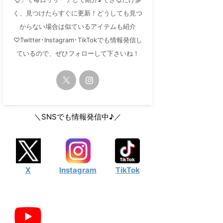
く、見つけたらすぐに更新！どうしても見つ
からない場合は似ているアイテムも紹介
♡Twitter･Instagram･TikTokでも情報発信し
ているので、ぜひフォローして下さいね！
＼SNSでも情報発信中♪／
X
Instagram
TikTok