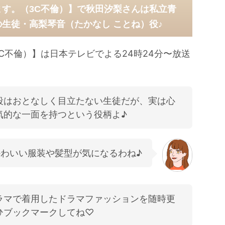
ます。（3C不倫）】で秋田汐梨さんは私立青
の生徒・高梨琴音（たかなし ことね）役♪
C不倫）】は日本テレビでよる24時24分〜放送
段はおとなしく目立たない生徒だが、実は心
気的な一面を持つという役柄よ♪
わいい服装や髪型が気になるわね♪
ラマで着用したドラマファッションを随時更
ひブックマークしてね♡