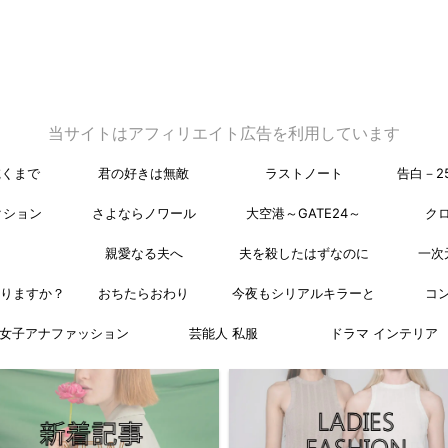
当サイトはアフィリエイト広告を利用しています
乾くまで
君の好きは無敵
ラストノート
告白－2
クション
さよならノワール
大空港～GATE24～
ク
親愛なる夫へ
夫を殺したはずなのに
一次
なりますか？
おちたらおわり
今夜もシリアルキラーと
コ
女子アナファッション
芸能人 私服
ドラマ インテリア