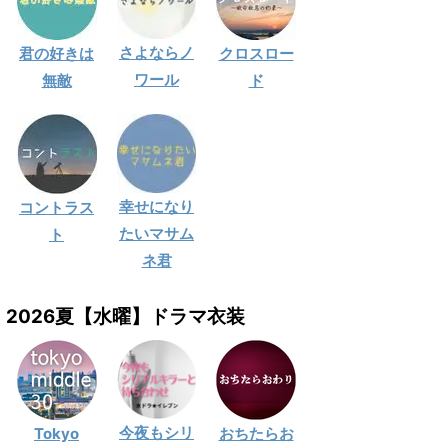
さよならノ
君の好きは
クロスロー
ワール
無敵
ド
幸せになり
コントラス
たいマサム
ト
ネ君
2026夏【水曜】ドラマ衣装
今夜もシリ
Tokyo
おちたらお