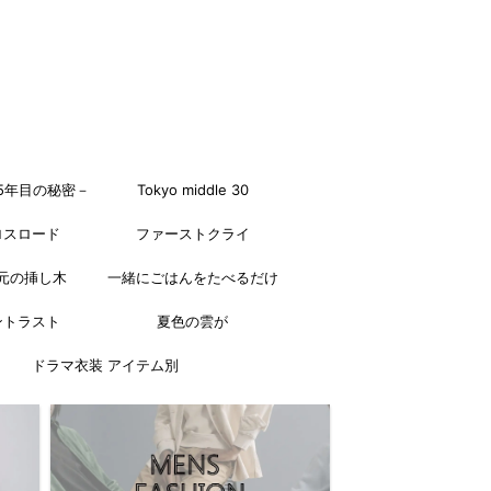
5年目の秘密－
Tokyo middle 30
ロスロード
ファーストクライ
元の挿し木
一緒にごはんをたべるだけ
ントラスト
夏色の雲が
ドラマ衣装 アイテム別