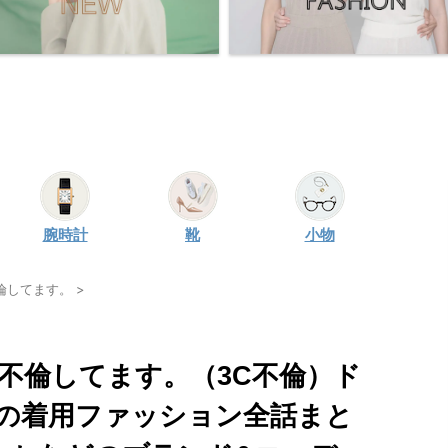
腕時計
靴
小物
倫してます。
>
は不倫してます。（3C不倫）ド
の着用ファッション全話まと