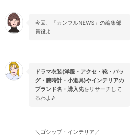
・
橋本環奈
今回、「カンフルNEWS」の編集部
【よく検索されてる男性芸能人】
員役よ
・
目黒蓮
・
京本大我
・
松村北斗
・
赤楚衛二
ドラマ衣装(洋服・アクセ・靴・バッ
・
木村拓哉（キムタク）
グ・腕時計・小道具)やインテリアの
・
佐藤健
ブランド名・購入先
をリサーチして
・
玉森裕太
るわよ♪
・
岡田将生
・
永瀬廉
・
平野紫耀
＼
ゴシップ・インテリア
／
・
松下洸平