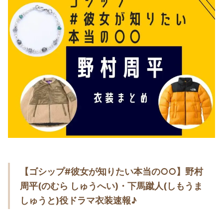
・
木南晴夏
・
今田美桜
・
清原果耶
・
菜々緒
・
森七菜
・
吉川愛
・
見上愛
・
出口夏希
・
田辺桃子
・
滝沢カレン
【ゴシップ#彼女が知りたい本当の○○】野村
・
トリンドル玲奈
周平(のむら しゅうへい)・下馬蹴人(しもうま
・
深田恭子
しゅうと)役ドラマ衣装速報♪
・
芳根京子
・
北川景子