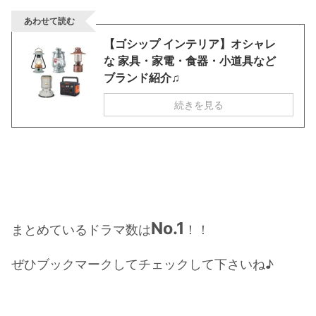
・
山田裕貴
あわせて読む
・
田中圭
【ゴシップ インテリア】オシャレ
な 家具・家電・食器・小道具など
ブランド紹介♫
・
女子アナ衣装
続きを見る
・
バラエティ番組衣裳
No.1
まとめているドラマ数は
！！
ぜひ
ブックマーク
してチェックして下さいね♪