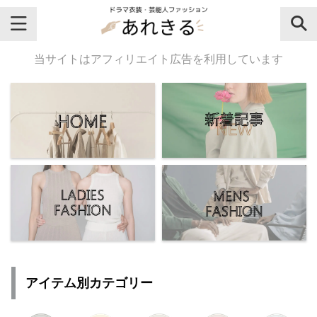
＼芸能人名・ドラマ名で検索♪／
当サイトはアフィリエイト広告を利用しています
気になるドラマ名や芸能人名でおし
ゃれなドラマ衣装・ファッションを
チェックしてね♪
【よく検索されてる女性芸能人】
・
有村架純
アイテム別カテゴリー
・
広瀬すず
・
川口春奈