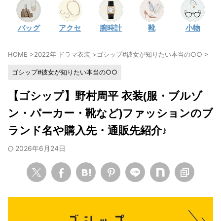
・
石原さとみ
バッグ
アクセ
腕時計
靴
小物
・
広瀬アリス
・
松本若菜
HOME
>
2022年 ドラマ衣装
>
ゴシップ#彼女が知りたい本当の○○
>
・
永野芽郁
ゴシップ#彼女が知りたい本当の○○
・
波瑠
・
奈緒
【ゴシップ】野村周平 衣装(服・ブルゾ
・
高畑充希
ン・パーカー・靴など)ファッションのブ
・
さとうほなみ
ランド名や購入先・通販先紹介♪
・
前田敦子
2026年6月24日
・
水川あさみ
・
田中みな実
・
松岡茉優
・
福原遥
・
小芝風花