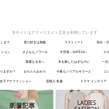
当サイトはアフィリエイト広告を利用しています
乾くまで
君の好きは無敵
ラストノート
告白－2
クション
さよならノワール
大空港～GATE24～
ク
親愛なる夫へ
夫を殺したはずなのに
一次
なりますか？
おちたらおわり
今夜もシリアルキラーと
コ
女子アナファッション
芸能人 私服
ドラマ インテリア