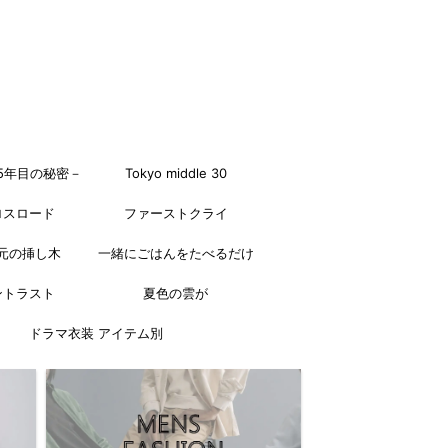
5年目の秘密－
Tokyo middle 30
ロスロード
ファーストクライ
元の挿し木
一緒にごはんをたべるだけ
ントラスト
夏色の雲が
ドラマ衣装 アイテム別