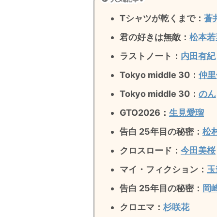
Tシャツが乾くまで：
蒼
君の好きは無敵
：
松本若
ラストノート
：
内田有紀
Tokyo middle 30：
仲里
Tokyo middle 30：
のん
GTO2026：
生見愛瑠
告白 25年目の秘密：
松
クロスロード：
今田美桜
マイ・フィクション：
玉
告白 25年目の秘密
：
岡
クロエマ：
杉咲花