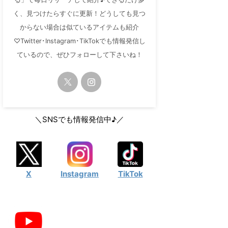
く、見つけたらすぐに更新！どうしても見つ
からない場合は似ているアイテムも紹介
♡Twitter･Instagram･TikTokでも情報発信し
ているので、ぜひフォローして下さいね！
＼SNSでも情報発信中♪／
X
Instagram
TikTok