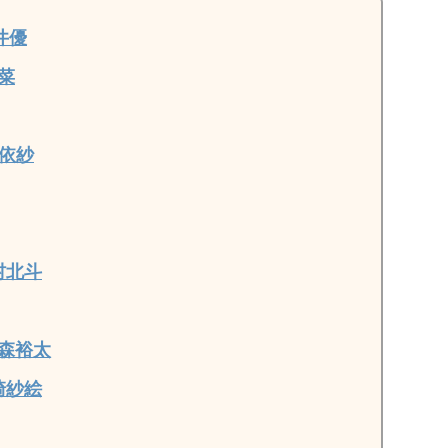
井優
菜
依紗
村北斗
森裕太
崎紗絵