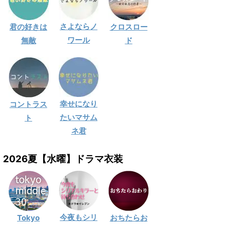
さよならノ
君の好きは
クロスロー
ワール
無敵
ド
幸せになり
コントラス
たいマサム
ト
ネ君
2026夏【水曜】ドラマ衣装
今夜もシリ
Tokyo
おちたらお