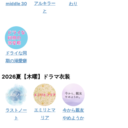
アルキラー
middle 30
わり
と
ドライな同
期の溺愛癖
2026夏【木曜】ドラマ衣装
エミリとマ
ラストノー
今から親友
リア
ト
やめようか