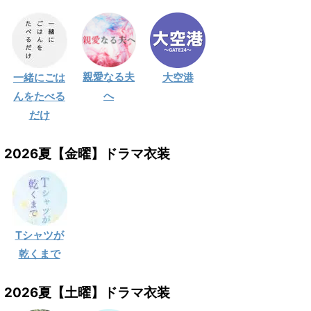
親愛なる夫
一緒にごは
大空港
へ
んをたべる
だけ
2026夏【金曜】ドラマ衣装
Tシャツが
乾くまで
2026夏【土曜】ドラマ衣装