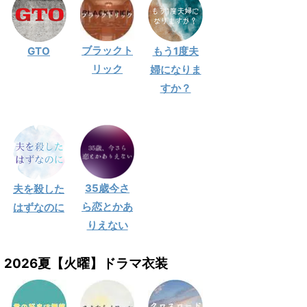
ブラックト
GTO
もう1度夫
リック
婦になりま
すか？
35歳今さ
夫を殺した
ら恋とかあ
はずなのに
りえない
2026夏【火曜】ドラマ衣装