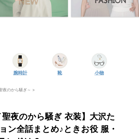
腕時計
靴
小物
Y～聖夜のから騒ぎ～
>
デイ聖夜のから騒ぎ 衣装】大沢た
ョン全話まとめ♪ときお役 服・