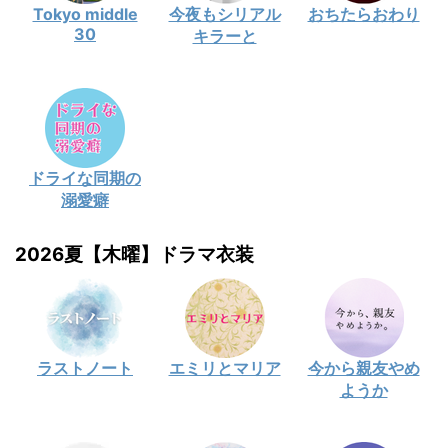
Tokyo middle
今夜もシリアル
おちたらおわり
30
キラーと
ドライな同期の
溺愛癖
2026夏【木曜】ドラマ衣装
ラストノート
エミリとマリア
今から親友やめ
ようか