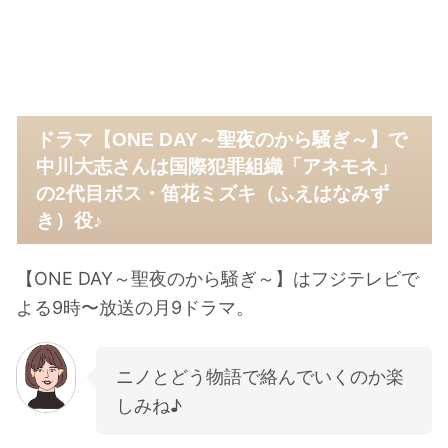
ドラマ【ONE DAY～聖夜のから騒ぎ～】で
中川大志さんは国際犯罪組織「アネモネ」
の2代目ボス・笛花ミズキ（ふえはなみず
き）役♪
【ONE DAY～聖夜のから騒ぎ～】はフジテレビで
よる9時〜放送の月9ドラマ。
ニノとどう物語で絡んでいくのか楽
しみね♪