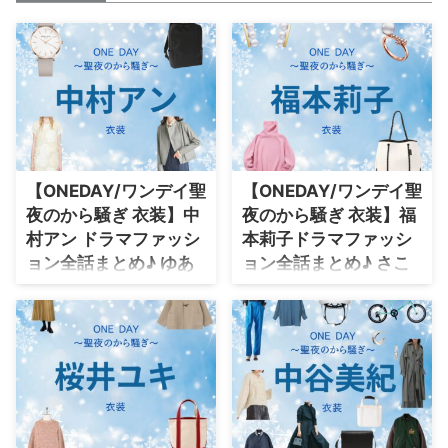
【ONEDAY/ワンデイ聖
【ONEDAY/ワンデイ聖
夜のから騒ぎ 衣装】中
夜のから騒ぎ 衣装】福
村アン ドラマファッシ
本莉子ドラマファッシ
ョン全話まとめ♪ ゆあ
ョン全話まとめ♪ さこ
ん役 服・バッグ・アク
役 服・バッグ・アク
セ・腕時計のブランド
セ・腕時計のブランド
は？
は？
【ONE DAY～聖夜のから騒ぎ
【ONE DAY～聖夜のから騒ぎ
～】中村アンさん（やはた ゆあ
～】福本莉子さん（たちあおい
ん役）の衣装（服･バッグ･アクセ
さこ役）の衣装（服･バッグ･アク
など）やドラマファッションを着
セなど）やドラマファッションを
用シーン別・コーデ別に紹介して
着用シーン別・コーデ別に紹介し