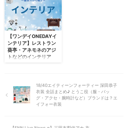
～】大沢たかおさん（たちあおい
【ONE DAY～聖夜のから騒ぎ
ときお役）の衣装（服･バッグ･ア
～】二宮和也さん（すぐろじせい
クセなど）やドラマファッション
じ役）の衣装（服･バッグ･アクセ
を着用シーン別・コーデ別に紹介
など）やドラマファッションを着
してます♪
用シーン別・コーデ別に紹介して
ます♪
【ワンデイONEDAYイ
ンテリア】レストラン
葵亭・アネモネのアジ
トなどのインテリア
（家具・家電・雑貨）
まとめ♪
ドラマ【ONEDAY/ワンデイ聖夜
のから騒ぎ】に美術協力されてい
18/40エイティーンフォーティー 深田恭子
るインテリア（家具・家電・雑
衣装 全話まとめ♪ とうこ役（服・バッ
貨）の「ブランド」や「購入先」
グ・アクセ・腕時計など）ブランドは？エ
を紹介♪ この記事では、 など、
イフォー衣装
【ONEDAY/ワンデイ聖夜のから
騒ぎ】で使われている家具･家電･
雑貨などをまとめています♪ ド
ラマで使われてるインテリアを特
【FNN Live News α】三田友梨佳アナ 衣