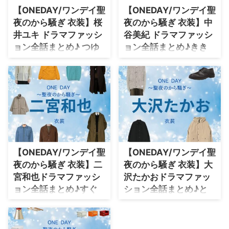
ます♪
てます♪
【ONEDAY/ワンデイ聖
【ONEDAY/ワンデイ聖
夜のから騒ぎ 衣装】桜
夜のから騒ぎ 衣装】中
井ユキ ドラマファッシ
谷美紀 ドラマファッシ
ョン全話まとめ♪ つゆ
ョン全話まとめ♪きき
み役 服・バッグ・アク
ょう役 服・バッグ・ア
セ・腕時計のブランド
クセ・腕時計のブラン
は？
ドは？
【ONE DAY～聖夜のから騒ぎ
【ONE DAY～聖夜のから騒ぎ
～】桜井ユキさん（たけもと つ
～】中谷美紀さん（くらうちきき
ゆみ役）の衣装（服･バッグ･アク
ょう役）の衣装（服･バッグ･アク
セなど）やドラマファッションを
セなど）やドラマファッションを
着用シーン別・コーデ別に紹介し
着用シーン別・コーデ別に紹介し
てます♪
てます♪
【ONEDAY/ワンデイ聖
【ONEDAY/ワンデイ聖
夜のから騒ぎ 衣装】二
夜のから騒ぎ 衣装】大
宮和也ドラマファッシ
沢たかおドラマファッ
ョン全話まとめ♪すぐ
ション全話まとめ♪と
ろじせいじ役 服・バッ
きお役 服・バッグ・腕
グ・腕時計のブランド
時計のブランドは？
は？
【ONE DAY～聖夜のから騒ぎ