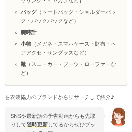
ヤリング・イヤカフなど
）
・
山田裕貴
バッグ
（トートバッグ・ショルダーパッ
・
田中圭
ク・バックパックなど）
腕時計
・
女子アナ衣装
小物
（メガネ・スマホケース・財布・ヘ
・
バラエティ番組衣裳
アアクセ・サングラスなど）
靴
（スニーカー・ブーツ・ローファーな
ど）
を衣装協力のブランドからリサーチして紹介♪
SNSや最新話の予告動画からも先取
りして
随時更新
してるからぜひブッ