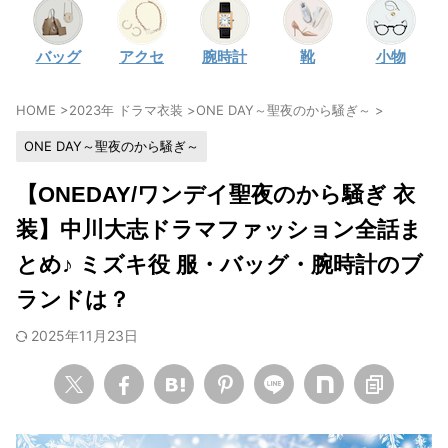
・
石原さとみ
バッグ
アクセ
腕時計
靴
小物
・
広瀬アリス
・
松本若菜
HOME
>
2023年 ドラマ衣装
>
ONE DAY～聖夜のから騒ぎ～
>
・
永野芽郁
ONE DAY～聖夜のから騒ぎ～
・
波瑠
・
奈緒
【ONEDAY/ワンデイ聖夜のから騒ぎ 衣
・
高畑充希
装】中川大志ドラマファッション全話ま
・
さとうほなみ
とめ♪ ミズキ役 服・バッグ・腕時計のブ
・
前田敦子
ランドは？
・
水川あさみ
2025年11月23日
・
田中みな実
・
松岡茉優
・
福原遥
・
小芝風花