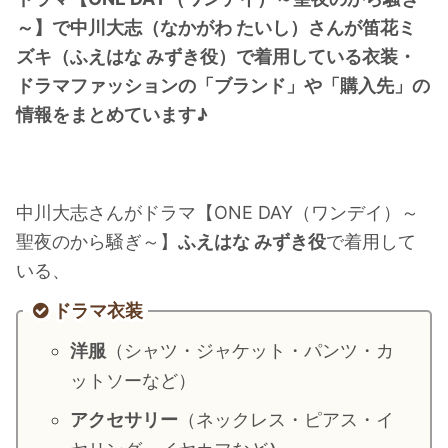
・
橋本環奈
～】で中川大志（なかがわ たいし）さんが笛花ミ
ズキ（ふえはな みずき役）で着用している衣装・
ドラマファッションの「ブランド」や「購入先」の
【よく検索されてる男性芸能人】
情報をまとめています♪
・
目黒蓮
・
京本大我
・
松村北斗
中川大志さんがドラマ【ONE DAY（ワンデイ）～
・
赤楚衛二
聖夜のから騒ぎ～】
ふえはな みずき役
で着用して
・
木村拓哉（キムタク）
いる、
・
佐藤健
ドラマ衣装
・
玉森裕太
・
岡田将生
洋服
（シャツ・ジャケット・パンツ・カ
・
永瀬廉
ットソーなど）
・
平野紫耀
アクセサリー
（ネックレス・ピアス・イ
・
松下洸平