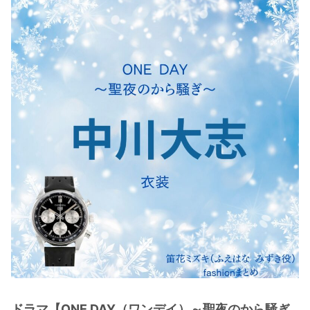
・
木南晴夏
・
今田美桜
・
清原果耶
・
菜々緒
・
森七菜
・
吉川愛
・
見上愛
・
出口夏希
・
田辺桃子
・
滝沢カレン
・
トリンドル玲奈
・
深田恭子
・
芳根京子
・
北川景子
ドラマ【ONE DAY（ワンデイ）～聖夜のから騒ぎ