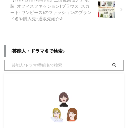
定できたら すぐに更新していま
装･オフィスファッション(ブラウス･スカ
す。 ↓キャストのドラマ衣装
ート･ワンピース)のファッションのブラン
はこちらから♪ https://drama-tv-
ド名や購入先･通販先紹介♪
fashion.com/oneday-
nakatanimiki-f ...
↓芸能人・ドラマ名で検索♪