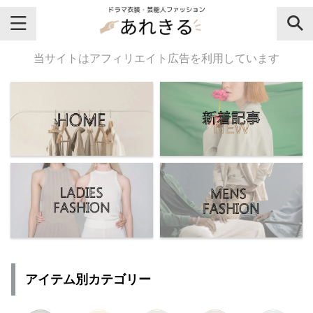
＼芸能人名・ドラマ名で検索♪／
当サイトはアフィリエイト広告を利用しています
気になるドラマ名や芸能人名でおし
ゃれなドラマ衣装・ファッションを
チェックしてね♪
【よく検索されてる女性芸能人】
・
有村架純
アイテム別カテゴリー
・
広瀬すず
・
川口春奈