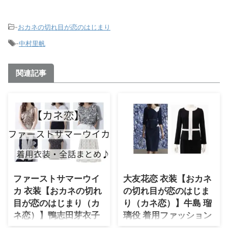
-
おカネの切れ目が恋のはじまり
-
中村里帆
関連記事
ファーストサマーウイ
大友花恋 衣装【おカネ
カ 衣装【おカネの切れ
の切れ目が恋のはじま
目が恋のはじまり（カ
り（カネ恋）】牛島 瑠
ネ恋）】鴨志田芽衣子
璃役 着用ファッション
役 着用ファッション
（服・靴・アクセな