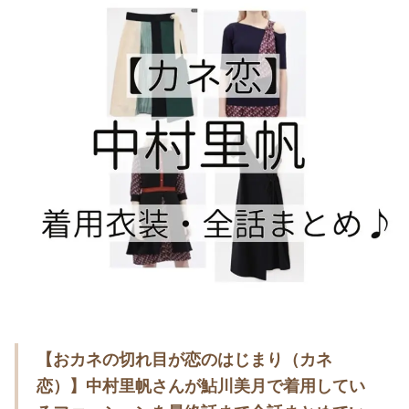
・
木南晴夏
・
今田美桜
・
清原果耶
・
菜々緒
・
森七菜
・
吉川愛
・
見上愛
・
出口夏希
・
田辺桃子
・
滝沢カレン
・
トリンドル玲奈
・
深田恭子
【おカネの切れ目が恋のはじまり（カネ
・
芳根京子
恋）】中村里帆さんが鮎川美月で着用してい
・
北川景子