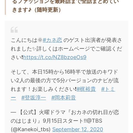
るファッションを最終話まで全話まとめてい
・
橋本環奈
きます♪（随時更新）
【よく検索されてる男性芸能人】
・
目黒蓮
こんにちは🌞
#カネ恋
のゲスト出演者が発表さ
・
京本大我
れました✨詳しくはホームページでご確認くだ
・
松村北斗
さい❗️
https://t.co/NZ8bzoeOs9
・
赤楚衛二
そして、本日15時から16時半で放送のキワド
・
木村拓哉（キムタク）
い2人の最後の方で5分バージョンのナビが流
・
佐藤健
れます！お楽しみください❗️
#梶裕貴
#トミ
・
玉森裕太
ー
#登坂淳一
#岡本莉音
・
岡田将生
— 【公式】火曜ドラマ『おカネの切れ目が恋
・
永瀬廉
のはじまり』9月15日スタート‼︎@TBS
・
平野紫耀
(@Kanekoi_tbs)
September 12, 2020
・
松下洸平