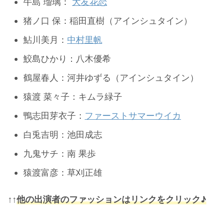
牛島 瑠璃：
大友花恋
猪ノ口 保：稲田直樹（アインシュタイン）
鮎川美月：
中村里帆
鮫島ひかり：八木優希
鶴屋春人：河井ゆずる（アインシュタイン）
猿渡 菜々子：キムラ緑子
鴨志田芽衣子：
ファーストサマーウイカ
白兎吉明：池田成志
九鬼サチ：南 果歩
猿渡富彦：草刈正雄
他の出演者のファッションはリンクをクリック♪
↑↑