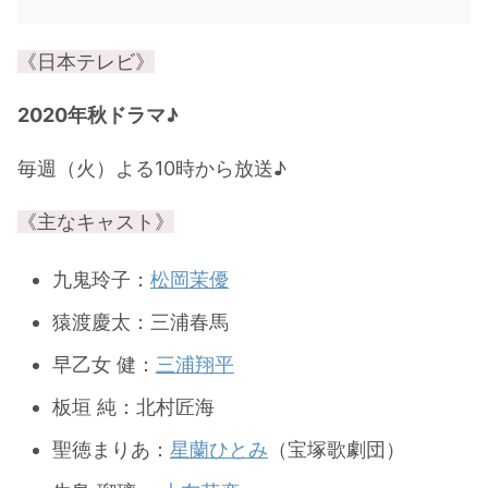
・
山田裕貴
《日本テレビ》
・
田中圭
2020年秋ドラマ♪
・
女子アナ衣装
毎週（火）よる10時から放送♪
・
バラエティ番組衣裳
《主なキャスト》
九鬼玲子：
松岡茉優
猿渡慶太：三浦春馬
早乙女 健：
三浦翔平
板垣 純：北村匠海
聖徳まりあ：
星蘭ひとみ
（宝塚歌劇団）