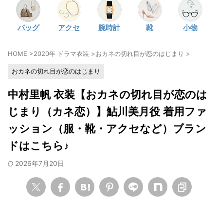
・
石原さとみ
バッグ
アクセ
腕時計
靴
小物
・
広瀬アリス
・
松本若菜
HOME
>
2020年 ドラマ衣装
>
おカネの切れ目が恋のはじまり
>
・
永野芽郁
おカネの切れ目が恋のはじまり
・
波瑠
・
奈緒
中村里帆 衣装【おカネの切れ目が恋のは
・
高畑充希
じまり（カネ恋）】鮎川美月役 着用ファ
・
さとうほなみ
ッション（服・靴・アクセなど）ブラン
・
前田敦子
ドはこちら♪
・
水川あさみ
2026年7月20日
・
田中みな実
・
松岡茉優
・
福原遥
・
小芝風花