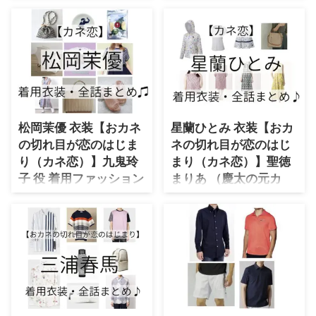
（服・靴・アクセな
ど）ブランドはこちら
ど）ブランドはこちら
♪
♪
【おカネの切れ目が恋のはじまり
（カネ恋）】大友花恋さんが牛島
【おカネの切れ目が恋のはじまり
瑠璃で着用しているファッション
（カネ恋）】ファーストサマーウ
を最終話まで全話まとめていきま
イカさんが鴨志田芽衣子で着用し
す♪（随時更新） こんにちは🌞#
ているファッションを最終話まで
カネ恋 のゲスト出演者が発表さ
全話まとめていきます♪（随時更
松岡茉優 衣装【おカネ
星蘭ひとみ 衣装【おカ
れました✨詳しくはホームページ
新） こんにちは🌞#カネ恋 のゲ
の切れ目が恋のはじま
ネの切れ目が恋のはじ
でご確認ください
スト出演者が発表されました✨詳
り（カネ恋）】九鬼玲
まり（カネ恋）】聖徳
❗️https://t.co/NZ8bzoeOs9 そし
しくはホームページでご確認くだ
子 役 着用ファッション
まりあ （慶太の元カ
て、本日15時から16時半で放送
さい❗️https://t.co/NZ8bzoeOs9
のキワドい2人の最後の方で5分
（服・靴・アクセな
ノ）役 着用ファッショ
そして、本日15時から16時半で
バージョンのナビが流れます！お
放送のキワドい2人の最後の方で
ど）ブランドはこちら
ン（服・靴・アクセな
楽しみください❗️#梶裕貴 #トミ
5分バージョンのナビが流れま
♪
ど）ブランドはこちら
ー #登坂淳 ...
す！お楽しみください❗️#梶裕貴
♪
【おカネの切れ目が恋のはじまり
# ...
（カネ恋）】松岡茉優さんが九鬼
【おカネの切れ目が恋のはじまり
玲子役で着用しているファッショ
（カネ恋）】星蘭ひとみさんが聖
ンを最終話まで全話まとめていき
徳まりあ役（慶太の元カノ役）で
ます♪ こんにちは🌞#カネ恋 のゲ
着用しているファッションを最終