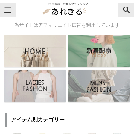
＼芸能人名・ドラマ名で検索♪／
当サイトはアフィリエイト広告を利用しています
気になるドラマ名や芸能人名でおし
ゃれなドラマ衣装・ファッションを
チェックしてね♪
【よく検索されてる女性芸能人】
・
有村架純
アイテム別カテゴリー
・
広瀬すず
・
川口春奈