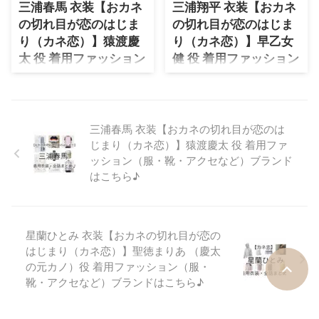
スト出演者が発表されました✨詳
話まで全話まとめていきます
三浦春馬 衣装【おカネ
三浦翔平 衣装【おカネ
しくはホームページでご確認くだ
♪（随時更新） こんにちは🌞#カ
の切れ目が恋のはじま
の切れ目が恋のはじま
さい❗️https://t.co/NZ8bzoeOs9
ネ恋 のゲスト出演者が発表され
り（カネ恋）】猿渡慶
り（カネ恋）】早乙女
そして、本日15時から16時半で
ました✨詳しくはホームページで
太 役 着用ファッション
健 役 着用ファッション
放送のキワドい2人の最後の方で
ご確認ください
5分バージョンのナビが流れま
（服・靴・アクセな
（服・靴・アクセな
❗️https://t.co/NZ8bzoeOs9 そし
す！お楽しみください❗️#梶裕貴
て、本日15時から16時半で放送
ど）ブランドはこちら
ど）ブランドはこちら
#トミー #登坂淳一 #岡本莉 ...
のキワドい2人の最後の方で5分
♪
♪
バージョンのナビが流れます！お
三浦春馬 衣装【おカネの切れ目が恋のは
【おカネの切れ目が恋のはじまり
【おカネの切れ目が恋のはじまり
楽しみください❗️#梶裕 ...
（カネ恋）】三浦春馬さんが猿渡
（カネ恋）】三浦翔平さんが早乙
じまり（カネ恋）】猿渡慶太 役 着用ファ
慶太役で着用しているファッショ
女 健役で着用しているファッシ
ッション（服・靴・アクセなど）ブランド
ンを最終話まで全話まとめていき
ョンを最終話まで全話まとめてい
はこちら♪
ます♪（随時更新） こんにちは🌞
きます♪（随時更新） こんにちは
#カネ恋 のゲスト出演者が発表さ
🌞#カネ恋 のゲスト出演者が発表
れました✨詳しくはホームページ
されました✨詳しくはホームペー
でご確認ください
ジでご確認ください
星蘭ひとみ 衣装【おカネの切れ目が恋の
❗️https://t.co/NZ8bzoeOs9 そし
❗️https://t.co/NZ8bzoeOs9 そし
はじまり（カネ恋）】聖徳まりあ （慶太
て、本日15時から16時半で放送
て、本日15時から16時半で放送
の元カノ）役 着用ファッション（服・
のキワドい2人の最後の方で5分
のキワドい2人の最後の方で5分
靴・アクセなど）ブランドはこちら♪
バージョンのナビが流れます！お
バージョンのナビが流れます！お
楽しみください❗️#梶裕貴 #トミ
楽しみください❗️#梶裕貴 #トミ
ー #登坂淳 ...
ー #登坂 ...