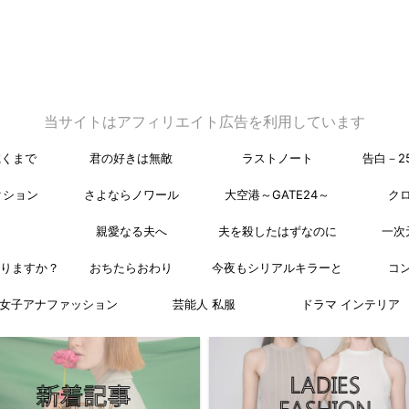
当サイトはアフィリエイト広告を利用しています
乾くまで
君の好きは無敵
ラストノート
告白－2
クション
さよならノワール
大空港～GATE24～
ク
親愛なる夫へ
夫を殺したはずなのに
一次
なりますか？
おちたらおわり
今夜もシリアルキラーと
コ
女子アナファッション
芸能人 私服
ドラマ インテリア