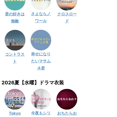
さよならノ
君の好きは
クロスロー
ワール
無敵
ド
幸せになり
コントラス
たいマサム
ト
ネ君
2026夏【水曜】ドラマ衣装
今夜もシリ
Tokyo
おちたらお