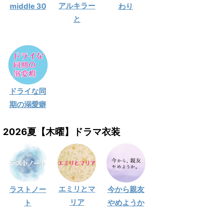
アルキラー
middle 30
わり
と
ドライな同
期の溺愛癖
2026夏【木曜】ドラマ衣装
エミリとマ
ラストノー
今から親友
リア
ト
やめようか