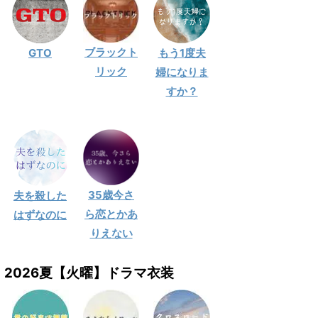
ブラックト
GTO
もう1度夫
リック
婦になりま
すか？
35歳今さ
夫を殺した
ら恋とかあ
はずなのに
りえない
2026夏【火曜】ドラマ衣装