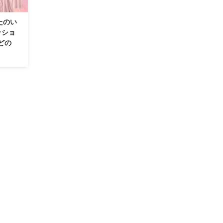
たのい
ッショ
どの
になり
･アク
デを着