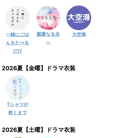
親愛なる夫
一緒にごは
大空港
へ
んをたべる
だけ
2026夏【金曜】ドラマ衣装
Tシャツが
乾くまで
2026夏【土曜】ドラマ衣装