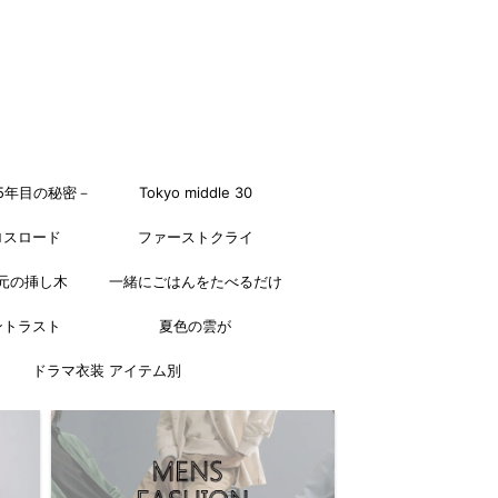
5年目の秘密－
Tokyo middle 30
ロスロード
ファーストクライ
元の挿し木
一緒にごはんをたべるだけ
ントラスト
夏色の雲が
ドラマ衣装 アイテム別