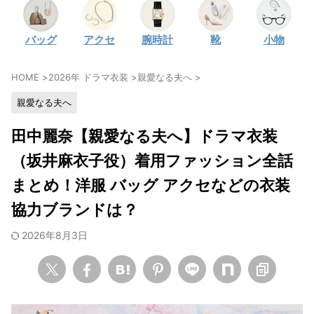
・
石原さとみ
バッグ
アクセ
腕時計
靴
小物
・
広瀬アリス
・
松本若菜
HOME
>
2026年 ドラマ衣装
>
親愛なる夫へ
>
・
永野芽郁
親愛なる夫へ
・
波瑠
・
奈緒
田中麗奈【親愛なる夫へ】ドラマ衣装
・
高畑充希
（坂井麻衣子役）着用ファッション全話
・
さとうほなみ
まとめ！洋服 バッグ アクセなどの衣装
・
前田敦子
協力ブランドは？
・
水川あさみ
2026年8月3日
・
田中みな実
・
松岡茉優
・
福原遥
・
小芝風花