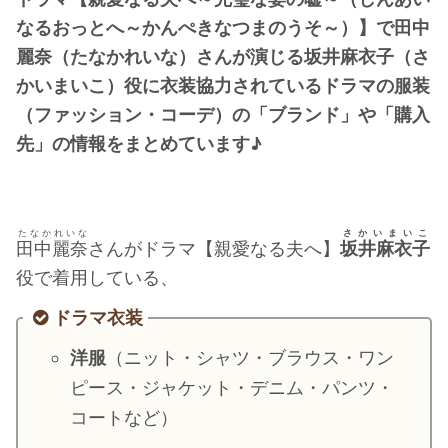
・
橋本環奈
なるおっとへ～かんぺきなつまのうそ～）】で田中
麗奈（たなかれいな）さんが演じる坂井麻衣子（さ
かいまいこ）役に衣装協力されているドラマの服装
【よく検索されてる男性芸能人】
（ファッション・コーデ）の「ブランド」や「購入
・
目黒蓮
先」の情報をまとめています♪
・
京本大我
・
松村北斗
・
赤楚衛二
たなかれいな
さかいまいこ
田中麗奈
さんがドラマ【親愛なる夫へ】
坂井麻衣子
・
木村拓哉（キムタク）
役で着用している、
・
佐藤健
・
玉森裕太
ドラマ衣装
・
岡田将生
洋服
（ニット・シャツ・ブラウス・ワン
・
永瀬廉
ピース・ジャケット・デニム・パンツ・
・
平野紫耀
コートなど）
・
松下洸平