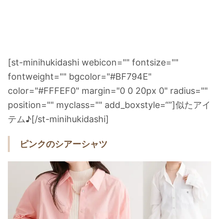
[
st-minihukidashi webicon="" fontsize=""
fontweight="" bgcolor="#BF794E"
color="#FFFEF0" margin="0 0 20px 0" radius=""
position="" myclass="" add_boxstyle=“”
]似たアイ
テム♪[
/st-minihukidashi
]
ピンクのシアーシャツ