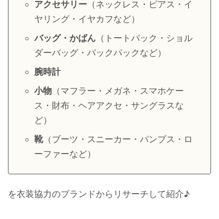
アクセサリー
（ネックレス・ピアス・イ
・
山田裕貴
ヤリング・イヤカフなど）
・
田中圭
バッグ・かばん
（トートバック・ショル
ダーバッグ・バックパックなど）
・
女子アナ衣装
腕時計
・
バラエティ番組衣裳
小物
（マフラー・メガネ・スマホケー
ス・財布・ヘアアクセ・サングラスな
ど）
靴
（ブーツ・スニーカー・パンプス・ロ
ーファーなど）
を衣装協力のブランドからリサーチして紹介♪