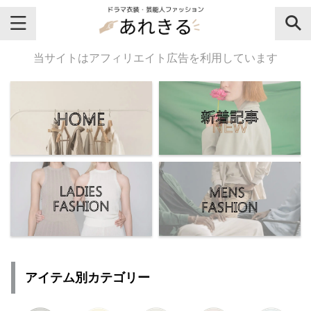
＼芸能人名・ドラマ名で検索♪／
当サイトはアフィリエイト広告を利用しています
気になるドラマ名や芸能人名でおし
ゃれなドラマ衣装・ファッションを
チェックしてね♪
【よく検索されてる女性芸能人】
・
有村架純
アイテム別カテゴリー
・
広瀬すず
・
川口春奈