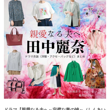
・
木南晴夏
・
今田美桜
・
清原果耶
・
菜々緒
・
森七菜
・
吉川愛
・
見上愛
・
出口夏希
・
田辺桃子
・
滝沢カレン
・
トリンドル玲奈
・
深田恭子
・
芳根京子
・
北川景子
ドラマ【
親愛なる夫へ～完璧な妻の嘘～
（しんあい