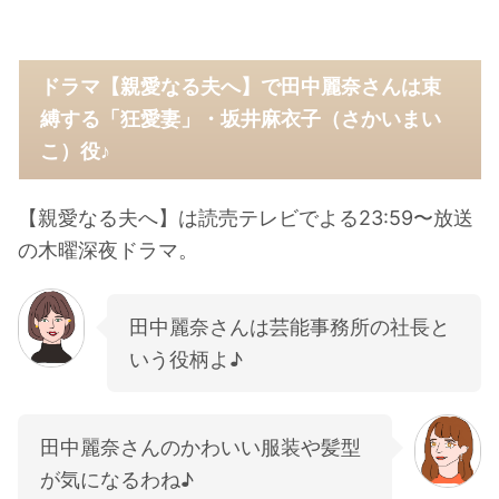
ドラマ【親愛なる夫へ】で田中麗奈さんは束
縛する「狂愛妻」・坂井麻衣子（さかいまい
こ）役♪
【親愛なる夫へ】は読売テレビでよる23:59〜放送
の木曜深夜ドラマ。
田中麗奈さんは芸能事務所の社長と
いう役柄よ♪
田中麗奈さんのかわいい服装や髪型
が気になるわね♪