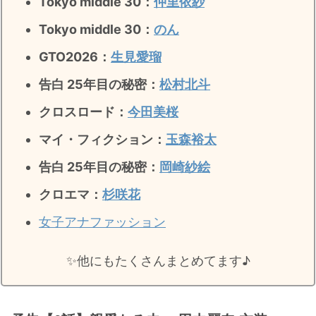
Tokyo middle 30：
仲里依紗
Tokyo middle 30：
のん
GTO2026：
生見愛瑠
告白 25年目の秘密：
松村北斗
クロスロード：
今田美桜
マイ・フィクション：
玉森裕太
告白 25年目の秘密
：
岡崎紗絵
クロエマ：
杉咲花
女子アナファッション
✨️他にもたくさんまとめてます♪