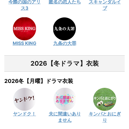
今際の国のアリ
匿名の恋人たち
スキャンダルイ
ス3
ブ
MISS KING
九条の大罪
2026【冬ドラマ】衣装
2026冬【月曜】ドラマ衣装
ヤンドク！
夫に間違いあり
キンパとおにぎ
ません
り