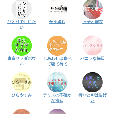
ひとりでしにた
舟を編む
照子と瑠衣
い
東京サラダボウ
しあわせは食べ
バニラな毎日
ル
て寝て待て
ひらやすみ
テミスの不確か
有罪とAIは告げ
な法廷
た