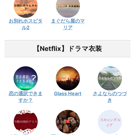
お別れホスピタ
まぐだら屋のマ
ル2
リア
【Netflix】ドラマ衣装
恋の通訳できま
Glass Heart
さよならのつづ
すか？
き