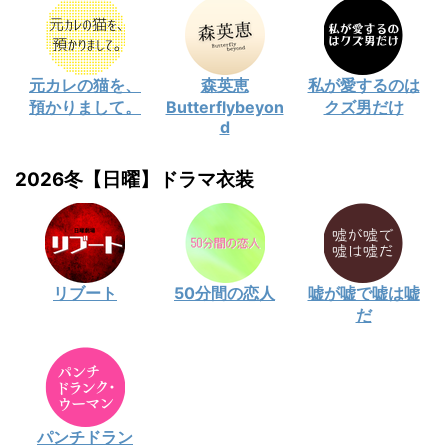
元カレの猫を、
森英恵
私が愛するのは
預かりまして。
Butterflybeyon
クズ男だけ
d
2026冬【日曜】ドラマ衣装
リブート
50分間の恋人
嘘が嘘で嘘は嘘
だ
パンチドラン