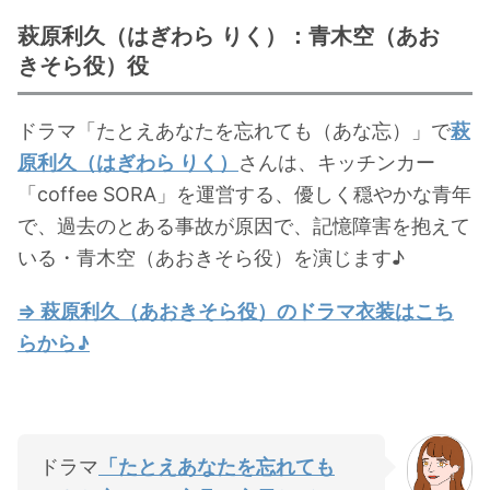
・
山田裕貴
萩原利久（はぎわら りく）：青木空（あお
・
田中圭
きそら役）役
ドラマ「たとえあなたを忘れても（あな忘）」で
萩
・
女子アナ衣装
原利久（はぎわら りく）
さんは、キッチンカー
・
バラエティ番組衣裳
「coffee SORA」を運営する、優しく穏やかな青年
で、過去のとある事故が原因で、記憶障害を抱えて
いる・青木空（あおきそら役）を演じます♪
⇒ 萩原利久（あおきそら役）のドラマ衣装はこち
らから♪
ドラマ
「たとえあなたを忘れても