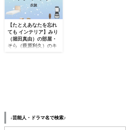
ドラマファッションを着用シーン
（服･バッグ･靴など）やドラマフ
別・コーデ別に紹介してます♪
ァッションを着用シーン別・コー
デ別に紹介してます♪
【たとえあなたを忘れ
ても インテリア】みり
（堀田真由）の部屋・
そら（萩原利久）のキ
ッチンカーのインテリ
アなど（家具・家電・
雑貨）まとめ♪
ドラマ【たとえあなたを忘れても
（あな忘）（あな忘）】で使われ
ているインテリア（家具・家電・
雑貨）の「ブランド」や「購入
先」を紹介♪ この記事では、 な
ど、【たとえあなたを忘れても
（あな忘）（あな忘）】で使われ
ている家具･家電･雑貨などをまと
↓芸能人・ドラマ名で検索♪
めています♪ ドラマで使われて
るインテリアを特定できたら す