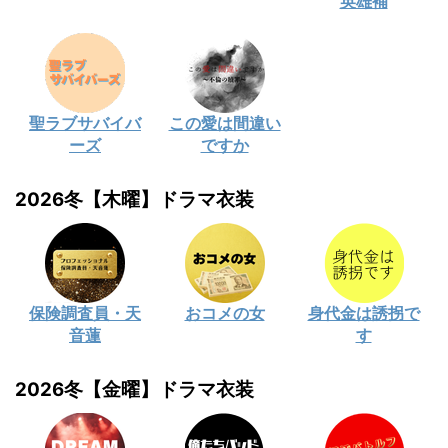
英雄補
聖ラブサバイバ
この愛は間違い
ーズ
ですか
2026冬【木曜】ドラマ衣装
保険調査員・天
おコメの女
身代金は誘拐で
音蓮
す
2026冬【金曜】ドラマ衣装