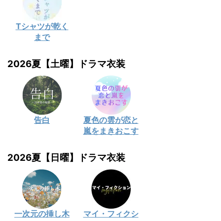
Tシャツが乾く
まで
2026夏【土曜】ドラマ衣装
告白
夏色の雲が恋と
嵐をまきおこす
2026夏【日曜】ドラマ衣装
一次元の挿し木
マイ・フィクシ