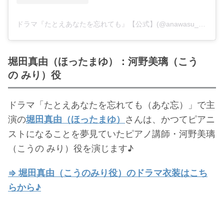
・
橋本環奈
ドラマ『たとえあなたを忘れても』【公式】(@anawasu_abc)がシェアした投稿
【よく検索されてる男性芸能人】
・
目黒蓮
堀田真由（ほったまゆ）：河野美璃（こう
の みり）役
・
京本大我
・
松村北斗
ドラマ「たとえあなたを忘れても（あな忘）」で主
・
赤楚衛二
演の
堀田真由（ほったまゆ）
さんは、かつてピアニ
・
木村拓哉（キムタク）
ストになることを夢見ていたピアノ講師・河野美璃
・
佐藤健
（こうの みり）役を演じます♪
・
玉森裕太
⇒ 堀田真由（こうのみり役）のドラマ衣装はこち
・
岡田将生
らから♪
・
永瀬廉
・
平野紫耀
・
松下洸平