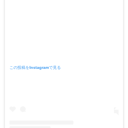
・
木南晴夏
・
今田美桜
・
清原果耶
・
菜々緒
・
森七菜
・
吉川愛
・
見上愛
この投稿をInstagramで見る
・
出口夏希
・
田辺桃子
・
滝沢カレン
・
トリンドル玲奈
・
深田恭子
・
芳根京子
・
北川景子