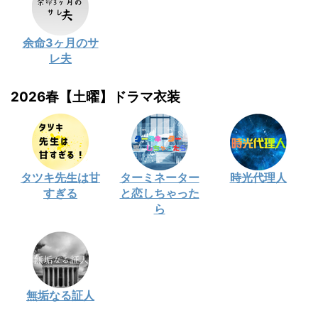
余命3ヶ月のサ
レ夫
2026春【土曜】ドラマ衣装
タツキ先生は甘
ターミネーター
時光代理人
すぎる
と恋しちゃった
ら
無垢なる証人