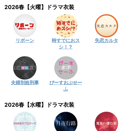
2026春【火曜】ドラマ衣装
リボーン
時すでにおス
失恋カルタ
シ！？
夫婦別姓刑事
ぴーすおぶせー
ふ
2026春【水曜】ドラマ衣装