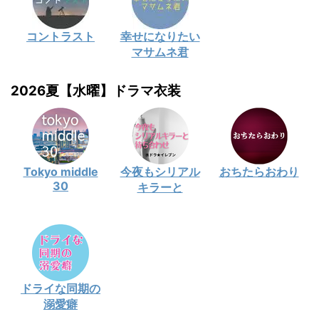
コントラスト
幸せになりたい
マサムネ君
2026夏【水曜】ドラマ衣装
Tokyo middle
今夜もシリアル
おちたらおわり
30
キラーと
ドライな同期の
溺愛癖