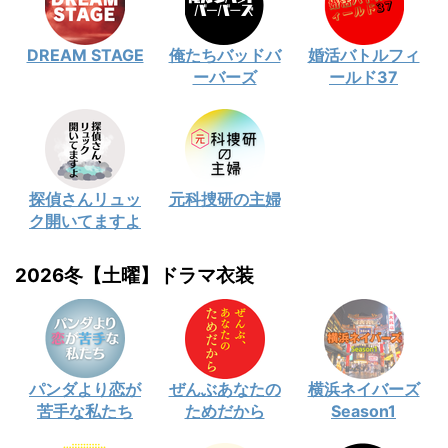
DREAM STAGE
俺たちバッドバ
婚活バトルフィ
ーバーズ
ールド37
探偵さんリュッ
元科捜研の主婦
ク開いてますよ
2026冬【土曜】ドラマ衣装
パンダより恋が
ぜんぶあなたの
横浜ネイバーズ
苦手な私たち
ためだから
Season1