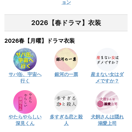
ョン
2026【春ドラマ】衣装
2026春【月曜】ドラマ衣装
サバ缶、宇宙へ
銀河の一票
産まない女はダ
行く
メですか？
やたらやらしい
多すぎる恋と殺
犬飼さんは隠れ
深見くん
人
溺愛上司