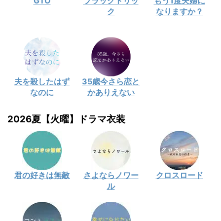
GTO
ブラックトリッ
もう1度夫婦に
ク
なりますか？
夫を殺したはず
35歳今さら恋と
なのに
かありえない
2026夏【火曜】ドラマ衣装
君の好きは無敵
さよならノワー
クロスロード
ル