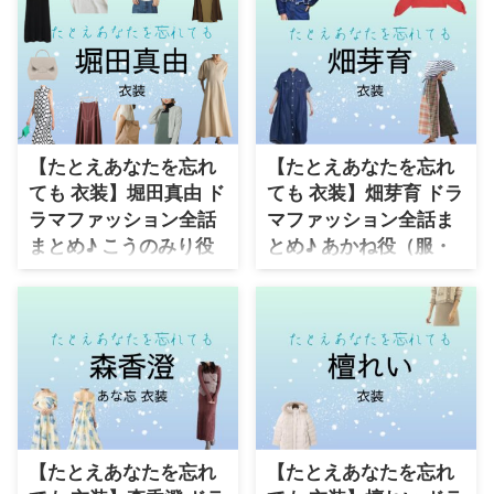
【たとえあなたを忘れ
【たとえあなたを忘れ
ても 衣装】堀田真由 ド
ても 衣装】畑芽育 ドラ
ラマファッション全話
マファッション全話ま
まとめ♪ こうのみり役
とめ♪ あかね役（服・
（服・バッグ・アクセ
バッグ・アクセなど）
など）着用ブランド
着用ブランドは？
は？
【たとえあなたを忘れても】畑芽
育さん（みやした あかね役）の
【たとえあなたを忘れても】堀田
衣装（服･バッグ･アクセなど）や
真由さん（こうの みり役）の衣
ドラマファッションを着用シーン
装（服･バッグ･アクセなど）やド
別・コーデ別に紹介してます♪
ラマファッションを着用シーン
別・コーデ別に紹介してます♪
【たとえあなたを忘れ
【たとえあなたを忘れ