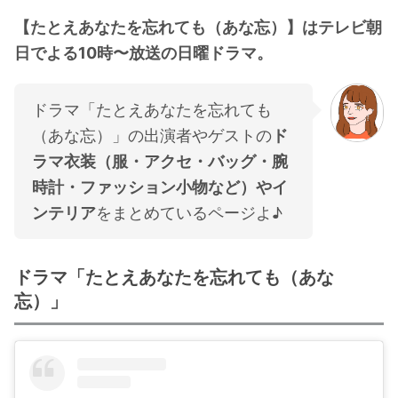
・
石原さとみ
【たとえあなたを忘れても（あな忘）】はテレビ朝
・
広瀬アリス
日でよる10時〜放送の日曜ドラマ。
・
松本若菜
・
永野芽郁
ドラマ「たとえあなたを忘れても
（あな忘）」の出演者やゲストの
ド
・
波瑠
ラマ衣装（服・アクセ・バッグ・腕
・
奈緒
時計・ファッション小物など）やイ
・
高畑充希
ンテリア
をまとめているページよ♪
・
さとうほなみ
・
前田敦子
ドラマ「たとえあなたを忘れても（あな
・
水川あさみ
忘）」
・
田中みな実
・
松岡茉優
・
福原遥
・
小芝風花