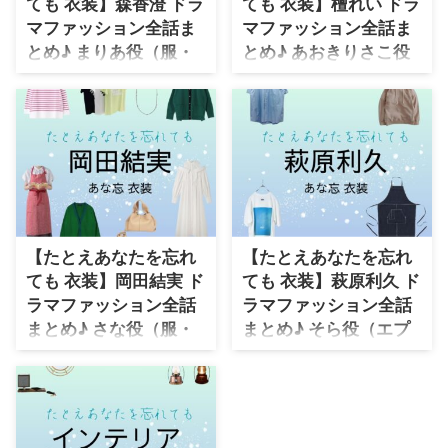
ても 衣装】森香澄 ドラ
ても 衣装】檀れい ドラ
マファッション全話ま
マファッション全話ま
とめ♪ まりあ役（服・
とめ♪ あおきりさこ役
バッグ・アクセなど）
（服・バッグ・アクセ
着用ブランドは？
など）着用ブランド
は？
【たとえあなたを忘れても】森香
澄さん（えとう まりあ役）の衣
【たとえあなたを忘れても】檀れ
装（服･バッグ･アクセなど）やド
いさん（あおき りさこ役）の衣
ラマファッションを着用シーン
装（服･バッグ･アクセなど）やド
別・コーデ別に紹介してます♪
ラマファッションを着用シーン
別・コーデ別に紹介してます♪
【たとえあなたを忘れ
【たとえあなたを忘れ
ても 衣装】岡田結実 ド
ても 衣装】萩原利久 ド
ラマファッション全話
ラマファッション全話
まとめ♪ さな役（服・
まとめ♪ そら役（エプ
バッグ・アクセなど）
ロン・服・バッグ・靴
着用ブランドは？
など）着用ブランド
は？
【たとえあなたを忘れても】岡田
結実さん（ふじかわ さな役）の
【たとえあなたを忘れても】萩原
衣装（服･バッグ･アクセなど）や
利久さん（あおきそら役）の衣装