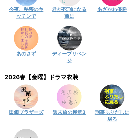
今夜、秘密のキ
君が死刑になる
あざかわ優勝
ッチンで
前に
あのさず
ディープリベン
ジ
2026春【金曜】ドラマ衣装
田鎖ブラザーズ
週末旅の極意3
刑事ふりだしに
戻る