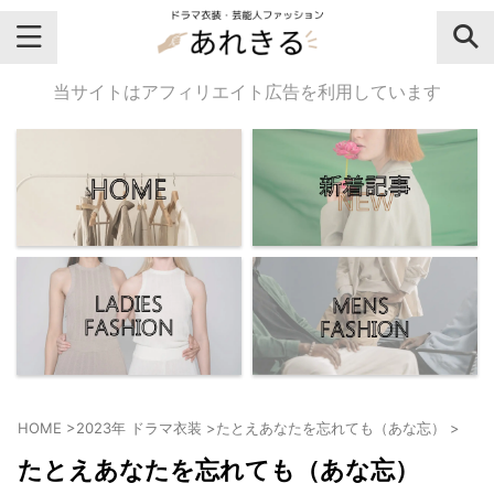
＼芸能人名・ドラマ名で検索♪／
当サイトはアフィリエイト広告を利用しています
気になるドラマ名や芸能人名でおし
ゃれなドラマ衣装・ファッションを
チェックしてね♪
【よく検索されてる女性芸能人】
・
有村架純
HOME
>
2023年 ドラマ衣装
>
たとえあなたを忘れても（あな忘）
>
・
広瀬すず
たとえあなたを忘れても（あな忘）
・
川口春奈