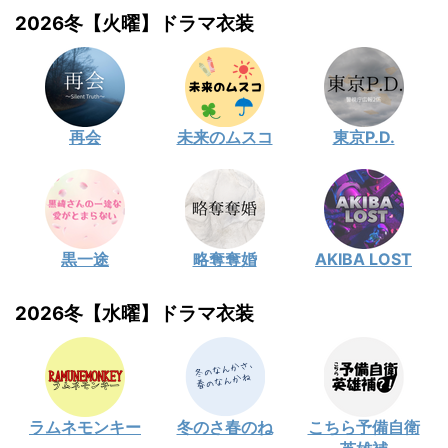
2026冬【火曜】ドラマ衣装
再会
未来のムスコ
東京P.D.
黒一途
略奪奪婚
AKIBA LOST
2026冬【水曜】ドラマ衣装
ラムネモンキー
冬のさ春のね
こちら予備自衛