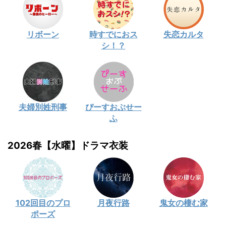
リボーン
時すでにおス
失恋カルタ
シ！？
夫婦別姓刑事
ぴーすおぶせー
ふ
2026春【水曜】ドラマ衣装
102回目のプロ
月夜行路
鬼女の棲む家
ポーズ