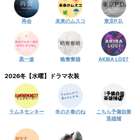
再会
未来のムスコ
東京P.D.
黒一途
略奪奪婚
AKIBA LOST
2026冬【水曜】ドラマ衣装
ラムネモンキー
冬のさ春のね
こちら予備自衛
英雄補