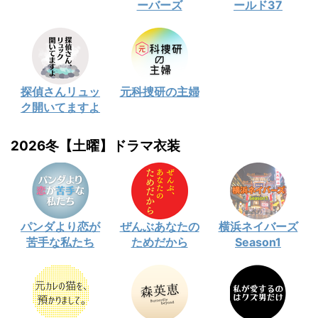
ーバーズ
ールド37
探偵さんリュッ
元科捜研の主婦
ク開いてますよ
2026冬【土曜】ドラマ衣装
パンダより恋が
ぜんぶあなたの
横浜ネイバーズ
苦手な私たち
ためだから
Season1