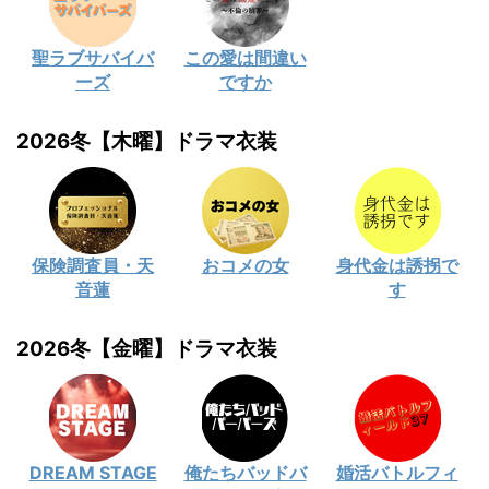
聖ラブサバイバ
この愛は間違い
ーズ
ですか
2026冬【木曜】ドラマ衣装
保険調査員・天
おコメの女
身代金は誘拐で
音蓮
す
2026冬【金曜】ドラマ衣装
DREAM STAGE
俺たちバッドバ
婚活バトルフィ