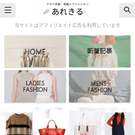
＼芸能人名・ドラマ名で検索♪／
当サイトはアフィリエイト広告を利用しています
気になるドラマ名や芸能人名でおし
ゃれなドラマ衣装・ファッションを
チェックしてね♪
【よく検索されてる女性芸能人】
・
有村架純
・
広瀬すず
・
川口春奈