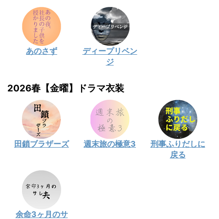
あのさず
ディープリベン
ジ
2026春【金曜】ドラマ衣装
田鎖ブラザーズ
週末旅の極意3
刑事ふりだしに
戻る
余命3ヶ月のサ