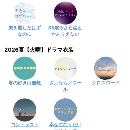
夫を殺したはず
35歳今さら恋と
なのに
かありえない
2026夏【火曜】ドラマ衣装
君の好きは無敵
さよならノワー
クロスロード
ル
コントラスト
幸せになりたい