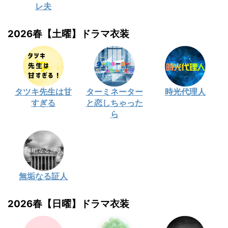
レ夫
2026春【土曜】ドラマ衣装
タツキ先生は甘
ターミネーター
時光代理人
すぎる
と恋しちゃった
ら
無垢なる証人
2026春【日曜】ドラマ衣装