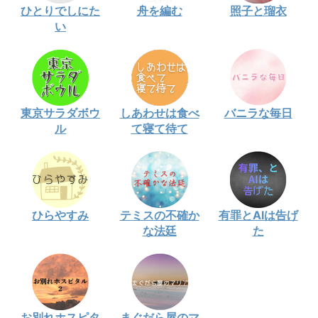
ひとりでしにた
舟を編む
照子と瑠衣
い
東京サラダボウ
しあわせは食べ
バニラな毎日
ル
て寝て待て
ひらやすみ
テミスの不確か
有罪とAIは告げ
な法廷
た
お別れホスピタ
まぐだら屋のマ