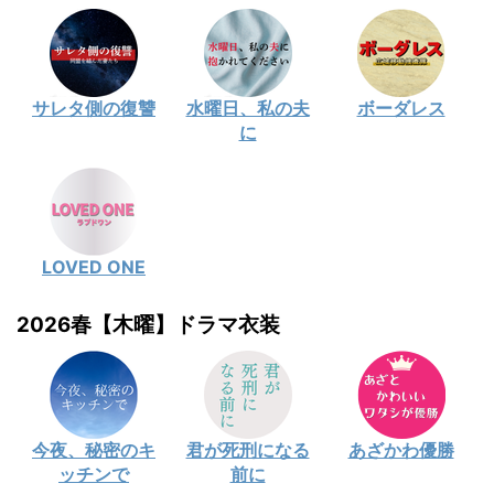
サレタ側の復讐
水曜日、私の夫
ボーダレス
に
LOVED ONE
2026春【木曜】ドラマ衣装
今夜、秘密のキ
君が死刑になる
あざかわ優勝
ッチンで
前に