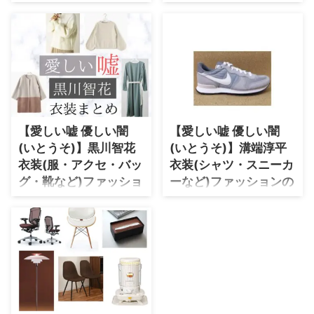
を全部チェック♪ 【4話】新川
ど)ファッションのブラ
ファッションのブラン
優愛衣装・ファッション(ワンピ
・
橋本環奈
ンド名や購入先・通販
ド名や購入先・通販先
ース)のブランド・購入先♪ ピン
先紹介♪
紹介♪
クのレースワンピース ...
【愛しい嘘～優しい闇～(いとう
【愛しい嘘～優しい闇～(いとう
【よく検索されてる男性芸能人】
そ)】松村沙友理(まつむら さゆ
そ)】本仮屋ユイカ(もとかりや ユ
・
目黒蓮
り)・岡崎りえ(おかざき りえ)役
イカ)・本田玲子(ほんだ れいこ)
ドラマ衣装速報♪ ＼愛しい嘘 優
役ドラマ衣装速報♪ ＼愛しい
・
京本大我
しい闇(いとうそ)・インテリア／
嘘 優しい闇(いとうそ)・インテリ
まとめているドラマ数は
ア／ まとめているドラマ数は
・
松村北斗
【愛しい嘘 優しい闇
【愛しい嘘 優しい闇
No.1！！ ぜひブックマークして
No.1！！ ぜひブックマークして
(いとうそ)】黒川智花
(いとうそ)】溝端淳平
・
赤楚衛二
チェックして下さいね♪ いとうそ
チェックして下さいね♪ ＼本仮
衣装(服・アクセ・バッ
衣装(シャツ・スニーカ
人物紹介 岡崎りえ／#松村沙友理
屋ユイカ(年齢・身長)など参考に
・
木村拓哉（キムタク）
グ・靴など)ファッショ
ーなど)ファッションの
さん 望緒と共に働く漫画家アシ
♪／ 生年月日 1987年9月8日(歳)
・
佐藤健
スタント。 先輩の望緒のアイデ
身長 165 cm 兄弟姉妹 本仮屋リ
ンのブランド名や購入
ブランド名や購入先・
アを盗み漫画家デビュー。 その
イナ 血液型 A型 ドラマ衣装 私の
先・通販先紹介♪
通販先紹介♪
・
玉森裕太
後連載も決まり、将来は順風満帆
夫は冷凍庫に眠っている(如月夏
【愛しい嘘～優しい闇～(いとう
【愛しい嘘～優しい闇～(いとう
に見えたが…!?#愛しい嘘 #いと
奈 役) ...
・
岡田将生
そ)】黒川智花(くろかわ とも
そ)】溝端淳平(みぞばた じゅんぺ
うそ #1月14日スタート #毎週金
か)・野瀬優美(のせ ゆうみ)役ド
い)・深沢稜(ふかざわりょう)役ド
・
永瀬廉
曜よる1 ...
ラマ衣装速報♪ ＼愛しい嘘 優し
ラマ衣装速報♪ ＼愛しい嘘 優
・
平野紫耀
い闇(いとうそ)・インテリア／
しい闇(いとうそ)・インテリア／
まとめているドラマ数はNo.1！！
まとめているドラマ数は
・
松下洸平