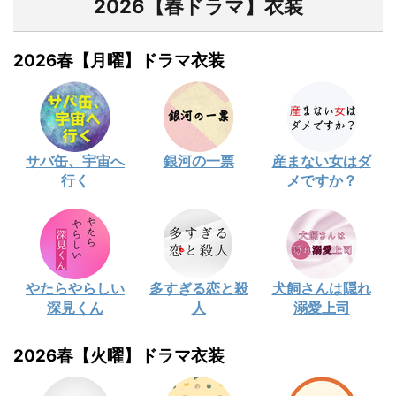
2026【春ドラマ】衣装
2026春【月曜】ドラマ衣装
サバ缶、宇宙へ
銀河の一票
産まない女はダ
行く
メですか？
やたらやらしい
多すぎる恋と殺
犬飼さんは隠れ
深見くん
人
溺愛上司
2026春【火曜】ドラマ衣装