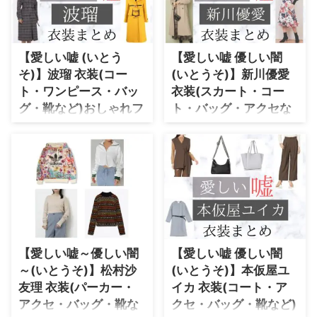
・
木南晴夏
・
今田美桜
【愛しい嘘 (いとう
【愛しい嘘 優しい闇
・
清原果耶
そ)】波瑠 衣装(コー
(いとうそ)】新川優愛
・
菜々緒
ト・ワンピース・バッ
衣装(スカート・コー
グ・靴など)おしゃれフ
ト・バッグ・アクセな
・
森七菜
ァッションのブラン
ど)おしゃれファッショ
・
吉川愛
ド・購入先まとめ♪
ンのブランド名や購入
・
見上愛
先・通販先紹介♪
波瑠さんの珍しいラブサスペン
ス！衣装をリサーチしてなるはや
・
出口夏希
【愛しい嘘～優しい闇～(いとう
でUPしてます♪ゆるいウェーブ
そ)】新川優愛(しんかわゆあ)・岩
・
田辺桃子
の髪型も女性らしくてかわいいで
崎奈々江(いわさきななえ)役ドラ
すね♪
マ衣装速報♪ 新川優愛さんのプ
・
滝沢カレン
ロフィール（年齢・身長）過去に
・
トリンドル玲奈
出演したドラマの衣装 生年月日
【愛しい嘘～優しい闇
【愛しい嘘 優しい闇
1993年12月28日(歳) 身長 166cm
・
深田恭子
～(いとうそ)】松村沙
(いとうそ)】本仮屋ユ
ドラマ衣装 余命3ヶ月のサレ夫
友理 衣装(パーカー・
イカ 衣装(コート・ア
・
芳根京子
新川優愛さんの公式SNS X
アクセ・バッグ・靴な
クセ・バッグ・靴など)
Instagram ⇒ 新川優愛さんの衣装
・
北川景子