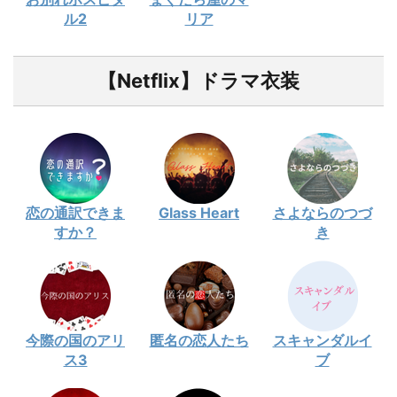
ル2
リア
【Netflix】ドラマ衣装
恋の通訳できま
Glass Heart
さよならのつづ
すか？
き
今際の国のアリ
匿名の恋人たち
スキャンダルイ
ス3
ブ