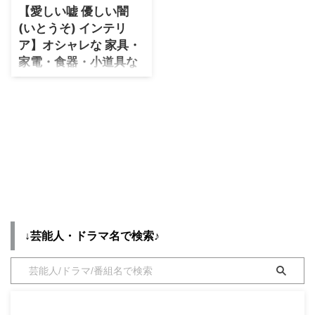
ぜひブックマークしてチェックし
No.1！！ ぜひブックマークして
【愛しい嘘 優しい闇
・
山田裕貴
て下さいね♪ 黒川智花さんの
チェックして下さいね♪ 生年
(いとうそ) インテリ
プロフィール（年齢・身長）過去
月日 1989年6月14日(歳) 身長
・
田中圭
ア】オシャレな 家具・
に出演したドラマの衣装 生年月
175cm ドラマ衣装 何曜日に生ま
日 1989年8月1日(歳) 身長 159cm
れたの ⇒ 溝端淳平さんの衣装を
家電・食器・小道具な
ドラマ衣装 リビングの松永さん
全部チェック♪ 第6話【愛しい
どブランド紹介♫
・
女子アナ衣装
⇒ 黒川智花さんの衣装を全部チ
嘘～優しい闇～(いとうそ ...
【愛しい嘘 優しい闇(いとうそ)】
ェック♪ &nbs ...
・
バラエティ番組衣裳
今井望緒(波瑠)のお部屋や職場、
実家・カフェ・雨宮秀一(林遣都)
のオフィス・野瀬優美(黒川智花)
のお家・本田玲子(本仮屋ユイカ)
が働く弁護士事務所で使われてい
るオシャレなインテリアなどを紹
介♪ 雑貨 椅子 フロアランプ・デ
スクランプ 家具・家電 小道具 シ
ーツ などなど、随時チェックし
↓芸能人・ドラマ名で検索♪
て更新してます！ ぜひブックマ
ークしてチェックして下さいね♪
＼↓↓他のドラマのインテリア
はこちらからチェック♫／ 【愛し
い嘘 優しい闇(いとうそ)】今井望
緒のお部屋・職場・実 ...