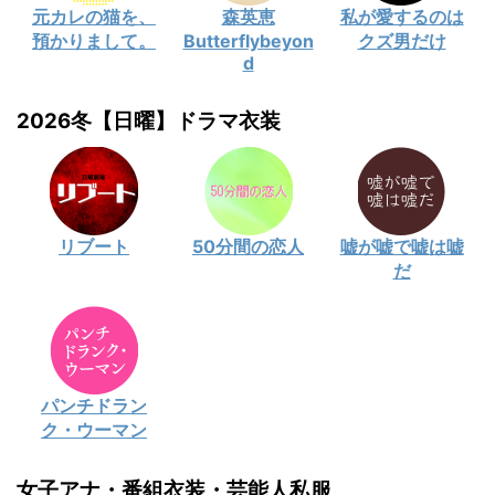
元カレの猫を、
森英恵
私が愛するのは
預かりまして。
Butterflybeyon
クズ男だけ
d
2026冬【日曜】ドラマ衣装
リブート
50分間の恋人
嘘が嘘で嘘は嘘
だ
パンチドラン
ク・ウーマン
女子アナ・番組衣装・芸能人私服