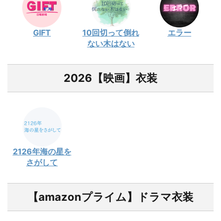
GIFT
10回切って倒れ
エラー
ない木はない
2026【映画】衣装
2126年海の星を
さがして
【amazonプライム】ドラマ衣装