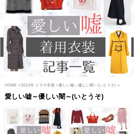
・
石原さとみ
・
広瀬アリス
・
松本若菜
・
永野芽郁
・
波瑠
・
奈緒
・
高畑充希
・
さとうほなみ
・
前田敦子
HOME
>
2022年 ドラマ衣装
>
愛しい嘘～優しい闇～(いとうそ)
>
・
水川あさみ
愛しい嘘～優しい闇～(いとうそ)
・
田中みな実
・
松岡茉優
・
福原遥
・
小芝風花