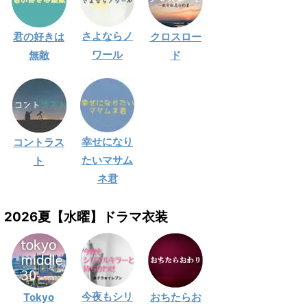
さよならノ
君の好きは
クロスロー
ワール
無敵
ド
幸せになり
コントラス
たいマサム
ト
ネ君
2026夏【水曜】ドラマ衣装
今夜もシリ
Tokyo
おちたらお