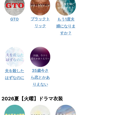
ブラックト
GTO
もう1度夫
リック
婦になりま
すか？
35歳今さ
夫を殺した
ら恋とかあ
はずなのに
りえない
2026夏【火曜】ドラマ衣装