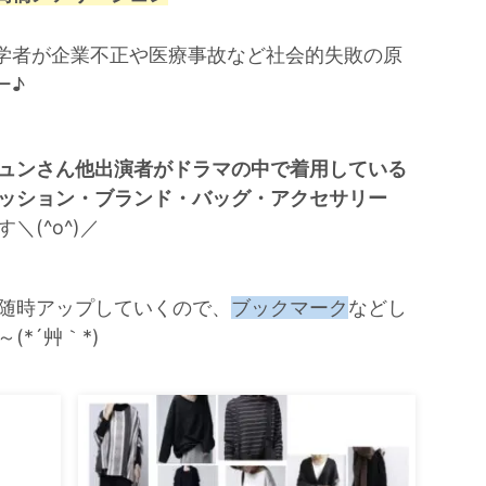
学者が企業不正や医療事故など社会的失敗の原
ー♪
ュンさん他出演者がドラマの中で着用している
ッション・ブランド・バッグ・アクセサリー
＼(^o^)／
随時アップしていくので、
ブックマーク
などし
*´艸｀*)