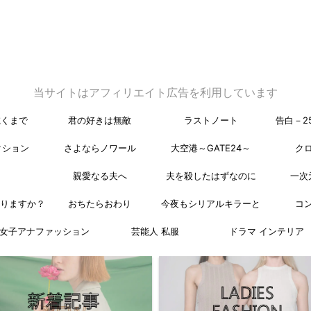
当サイトはアフィリエイト広告を利用しています
乾くまで
君の好きは無敵
ラストノート
告白－2
クション
さよならノワール
大空港～GATE24～
ク
親愛なる夫へ
夫を殺したはずなのに
一次
なりますか？
おちたらおわり
今夜もシリアルキラーと
コ
女子アナファッション
芸能人 私服
ドラマ インテリア