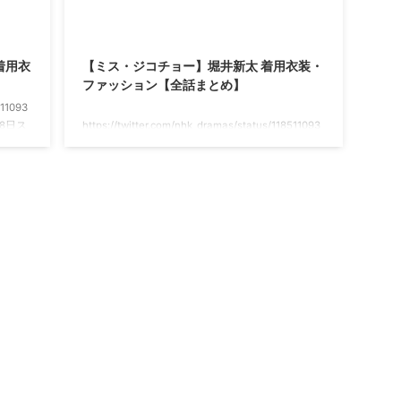
着用衣
【ミス・ジコチョー】堀井新太 着用衣装・
ファッション【全話まとめ】
511093
18日ス
https://twitter.com/nhk_dramas/status/118511093
放送♫
0662645760 2019年秋ドラマ♫ 2019/10/18日ス
も素敵な
タート♡ 毎週金曜 NHK総合で夜10時から放送♫
者・天
松雪泰子さん演じる天才工学者・天ノ真奈子(あ
療事故
まの・まなこ)が企業不正や医療事故など社会的失
テリー
敗の原因を調査していくミステリー♪ 真奈子の助
手・野津田燈役の堀井新太さんが【ミス・ジコチ
ョー～天才・天ノ教授の調査ファイル】の中で着
用している服（服装 ...