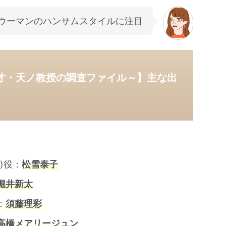
ウーマンのハンサムスタイルに注目
才・天ノ教授の調査ファイル～】主な出
)役：
松雪泰子
堀井新太
：
須藤理彩
高橋メアリージュン