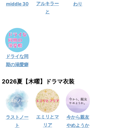
アルキラー
middle 30
わり
と
ドライな同
期の溺愛癖
2026夏【木曜】ドラマ衣装
エミリとマ
ラストノー
今から親友
リア
ト
やめようか