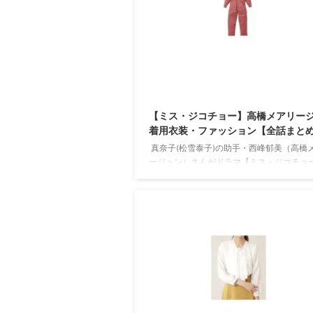
【ミス・ジコチョー】高橋メアリー
着用衣装・ファッション【全話まと
真奈子(松雪泰子)の助手・西峰郁美（高橋
ージュン）さんがドラマ【ミス・ジコチョ
中で着用している服（服装）・衣装（洋服
ッション・ブランド・バッグ・アクセサリ
やコーデを紹介していきます＼(^o^)／ 
リージュンさんのプロフィール（年齢・身
去に出演したドラマの衣装 生年月日 1987年
日(歳) 身長 169 cm ドラマ衣装 奪い愛、真
メアリージュンさんの公式SNS Instagram 
メアリージュンさんの衣装を全部チェ ...