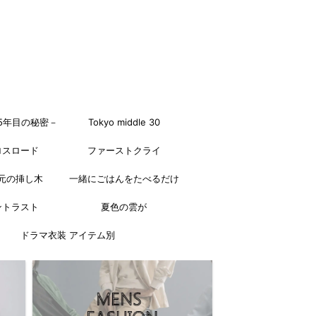
5年目の秘密－
Tokyo middle 30
ロスロード
ファーストクライ
元の挿し木
一緒にごはんをたべるだけ
ントラスト
夏色の雲が
ドラマ衣装 アイテム別