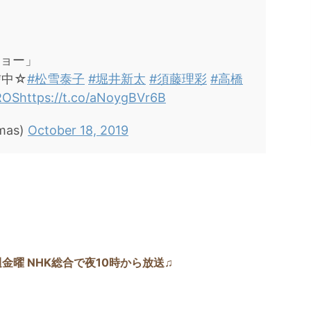
チョー」
信中☆
#松雪泰子
#堀井新太
#須藤理彩
#高橋
ROS
https://t.co/aNoygBVr6B
mas)
October 18, 2019
毎週金曜 NHK総合で夜10時から放送♫