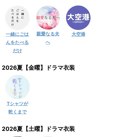
親愛なる夫
一緒にごは
大空港
へ
んをたべる
だけ
2026夏【金曜】ドラマ衣装
Tシャツが
乾くまで
2026夏【土曜】ドラマ衣装