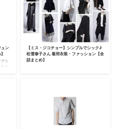
ジュン
【ミス・ジコチョー】シンプルでシック♪
め】
松雪泰子さん 着用衣装・ファッション【全
話まとめ】
メアリ
ー】の
・ファ
https://twitter.com/nhk_dramas/status/118511093
ー等）
0662645760 2019年秋ドラマ♫ 2019/10/18日ス
高橋メア
タート♡ 毎週金曜 NHK総合で夜10時から放送♫
長）過
松雪泰子さん演じる天才工学者・天ノ真奈子
11月8
(あまの・まなこ)が企業不正や医療事故など社会
夏 高橋
的失敗の原因を調査していくミステリー♪ 天ノ
⇒ 高橋
真奈子(あまの・まなこ)役の松雪泰子さんが【ミ
ス・ジコチョー～天才・天ノ教 ...