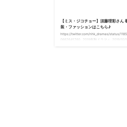
【ミス・ジコチョー】須藤理彩さん 
装・ファッションはこちら♪
https://twitter.com/nhk_dramas/status/118
0662645760 2019年秋ドラマ♫ 2019/10/
タート♡ 毎週金曜 NHK総合で夜10時から
主題歌は [ALEXANDROS]の「あまりに
夜だから」♪ 松雪泰子さん演じる天才工学
ノ真奈子(あまの・まなこ)が企業不正や医
など社会的失敗の原因を調査していくミス
♪ 真奈子(松雪泰子)の秘書 ...