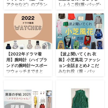
アクセなど）のブラン
しょうこ役(服･バッグ･
ドはこちら♪
アクセなど)着用ブラン
ド紹介！
こちらのページでは泉 里香さん
が【世界さまぁ〜リゾート】で着
ドラマ【ショジョ恋。】で松村沙
用しているファッション・衣装
友理（まつむらさゆり）さんが庄
（服・バッグ・アクセサリー・腕
司しょう子（しょうじしょうこ）
時計・靴など）のブランドやコー
役で着用しているドラマ衣装の
デを紹介しています♪(*^^*) 着
「ブランド」や「購入先」を紹介
用ファッションのブランド名や商
♪ 最新話〜最終回まで、ドラマ
品名を随時チェックして更新して
のシーンごとに着用ファションや
【2022年ドラマ着
【波よ聞いてくれ 衣
いますので、ブックマークなどし
コーディネートをまとめていきま
用】腕時計（ハイブラ
装】小芝風花 ファッシ
てお楽しみくださいね♪ それで
す♪ ✨情報解禁✨ 3/21(火)0時よ
は早速チェックしていきましょ
ンドの腕時計〜スポー
ョン全話まとめ♪ こだ
りFODで#山科ティナ先生原作の
う〜！！ 泉里香さんのプロフ
『ショジョ恋。』配信決定💗 美
ツウォッチまでまと
みなれ役（服・バッ
ィール（年齢・身長）過去に出演
人で仕事もバリバリこなすが処女
め）
グ・アクセなど）着用
したドラマの衣装 生年月日 1988
である事が悩みのアラサー女子庄
ブランド紹介！
2022年放送ドラマで俳優さんや
年10月11日(歳) 身長 ...
司しょう子は、恋愛にコンプレッ
モデルさんが着用していた腕時計
【波よ聞いてくれ】小芝風花さん
クスを持つ男女6人で共 ...
をまとめています♪ ＼2025
(こだ ミナレ役)のドラマ衣装(服･
年の新ドラマで着用された腕時計
バッグ･アクセなど)やファッショ
はこちらからチェック♪／
ンを着用シーンとコーデごとにま
https://drama-tv-