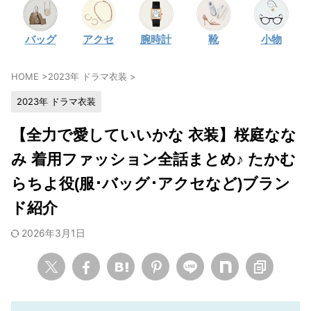
・
石原さとみ
バッグ
アクセ
腕時計
靴
小物
・
広瀬アリス
・
松本若菜
HOME
>
2023年 ドラマ衣装
>
・
永野芽郁
2023年 ドラマ衣装
・
波瑠
・
奈緒
【全力で愛していいかな 衣装】桜庭なな
・
高畑充希
み 着用ファッション全話まとめ♪ たかむ
・
さとうほなみ
らちよ役(服･バッグ･アクセなど)ブラン
・
前田敦子
ド紹介
・
水川あさみ
2026年3月1日
・
田中みな実
・
松岡茉優
・
福原遥
・
小芝風花