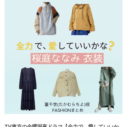
・
木南晴夏
・
今田美桜
・
清原果耶
・
菜々緒
・
森七菜
・
吉川愛
・
見上愛
・
出口夏希
・
田辺桃子
・
滝沢カレン
・
トリンドル玲奈
・
深田恭子
・
芳根京子
・
北川景子
TV東京の金曜深夜ドラマ【全力で、愛していいか