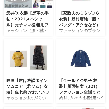
とめて紹介♪
fashion.com/2025-drama-
watchts/ ⇒ 【2024ドラマ衣装】
武井咲 衣装【黒革の手
【家政夫のミタゾノ6
芸能人着用 腕時計 ⇒ 【2023ド
帖・2021 スペシャ
衣装】野村麻純（服・
ラマ衣装】芸能人着用 腕時計 ⇒
【2021ドラマ衣装】芸能人着用
ル】元子ママ役 着用フ
バッグ・アクセなど）
腕時計 【silent(サイレント) ...
ァッション（服・靴・
ファッションのブラン
アクセなど）ブランド
ド・アイテムまとめ♪
はこちら♪
第2話ゲスト
【黒革の手帖〜拐帯行〜 2021 ド
ドラマ【家政夫のミタゾノ（かせ
ラマスペシャル】武井咲さんが原
いふのみたぞの）シーズン6】で
口元子（元子ママ）役で着用して
野村麻純（のむらますみ）さんが
いるファッションをまとめていま
第2話ゲスト・ジムのインストラ
す♪（随時更新） ＼このあと今夜
クターのりんこ役で着用している
８時放送／ ドラマスペシャル
衣装・ドラマファッションの「ブ
『黒革の手帖〜拐帯行〜』 3年ぶ
ランド」や「購入先」の情報をま
映画【君は放課後イン
【クールドジ男子 衣
りに元子ママが降臨✨✨ 今度のタ
とめています♪ 第2話ゲスト・
ソムニア（君ソム）衣
装】川西拓実（JO1）
ーゲットは最強説⁈ 最強悪女💋
野村麻純さんがドラマ【家政夫の
装】森七菜 かわいい フ
ファッション全話まと
vs1000億円のIT長者💰 どうぞお
ミタゾノ6】リン子役で着用して
楽しみに🍸#黒革の手帖#拐帯行#
いる、 を衣装協力のブランドか
ァッション♪まがりい
め♪しきそうま役(服･バ
松本清張#武井咲#渡部篤郎
らリサーチして紹介♪ 第1話〜最
さき役（服・バッグな
ッグ･靴など)着用ブラ
pic.twitter.com/1bqC18tODK —
終回まで、着用シーン別・コーデ