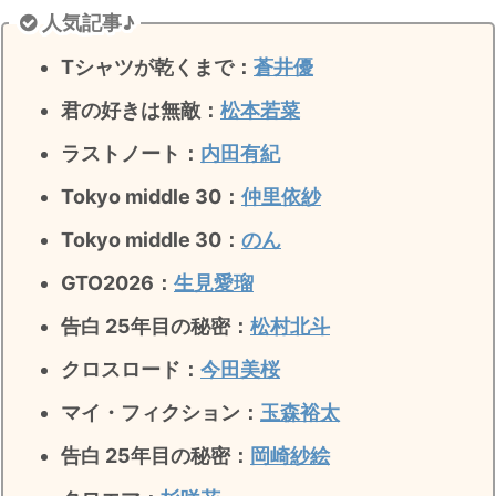
人気記事♪
Tシャツが乾くまで：
蒼井優
君の好きは無敵
：
松本若菜
ラストノート
：
内田有紀
Tokyo middle 30：
仲里依紗
Tokyo middle 30：
のん
GTO2026：
生見愛瑠
告白 25年目の秘密：
松村北斗
クロスロード：
今田美桜
マイ・フィクション：
玉森裕太
告白 25年目の秘密
：
岡崎紗絵