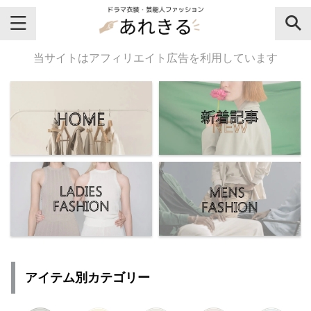
＼芸能人名・ドラマ名で検索♪／
当サイトはアフィリエイト広告を利用しています
気になるドラマ名や芸能人名でおし
ゃれなドラマ衣装・ファッションを
チェックしてね♪
【よく検索されてる女性芸能人】
・
有村架純
アイテム別カテゴリー
・
広瀬すず
・
川口春奈