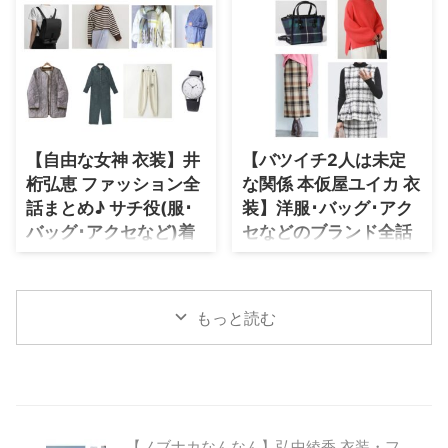
ど）ブランドは？
ンド紹介！
...
別にドラマファッションをまとめ
映画【君は放課後インソムニア
【クールドジ男子】 JO1の川西
ていきます♪ 着用アイテムが不明
（君ソム）】森七菜さん（まがり
拓実さん（しきそうま役)のドラ
の場合や在庫切 ...
いさき役）の衣装（服･バッグ･ア
マ衣装(服･バッグ･アクセなど)や
クセなど）やファッションを着用
ファッションを着用シーンとコー
シーン別・コーデ別に紹介してま
デごとにまとめて紹介♪
す♪
【自由な女神 衣装】井
【バツイチ2人は未定
桁弘恵 ファッション全
な関係 本仮屋ユイカ 衣
話まとめ♪ サチ役(服･
装】洋服･バッグ･アク
バッグ･アクセなど)着
セなどのブランド全話
用ブランド紹介！
まとめ♪ 藤田真実役の
ファッション･コーデを
【自由な女神―バックステージ・
シーン別に紹介
イン・ニューヨーク―】井桁弘恵
もっと読む
さん(サチ役)のドラマ衣装(服･バ
【バツイチ２人は未定な関係】本
ッグ･アクセなど)やファッション
仮屋ユイカ(ふじた まみ役)のファ
を着用シーンとコーデごとにまと
ッションやコーディネートを、着
めて紹介♪
用シーン別に最新話からまとめて
います♪
【ノブナカなんなん】弘中綾香 衣装・フ