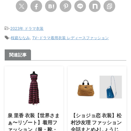
-
2023年 ドラマ衣装
-
桜庭ななみ
,
TV･ドラマ着用衣装 レディースファッション
関連記事
泉 里香 衣装【世界さま
【ショジョ恋 衣装】松
ぁ〜リゾート】着用フ
村沙友理 ファッション
ァッション（服・靴・
全話まとめ♪しょうじ