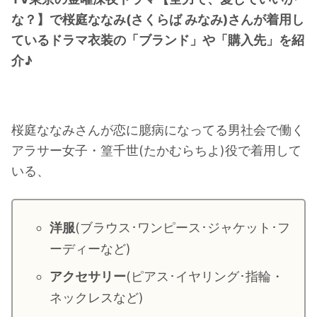
・
橋本環奈
な？】で桜庭ななみ(さくらば みなみ)さんが着用し
ているドラマ衣装の「ブランド」や「購入先」を紹
介♪
【よく検索されてる男性芸能人】
・
目黒蓮
・
京本大我
桜庭ななみさんが恋に臆病になってる男社会で働く
・
松村北斗
アラサー女子・篁千世(たかむらちよ)役で着用して
・
赤楚衛二
いる、
・
木村拓哉（キムタク）
・
佐藤健
・
玉森裕太
洋服
(ブラウス･ワンピース･ジャケット･フ
・
岡田将生
ーディーなど)
・
永瀬廉
アクセサリー
(ピアス･イヤリング･指輪・
・
平野紫耀
ネックレスなど)
・
松下洸平