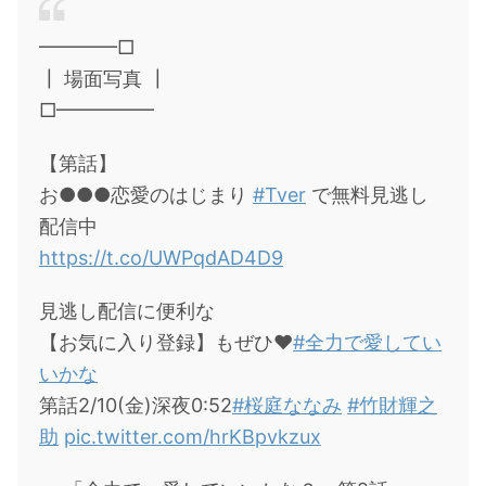
━━━━□
┃ 場面写真 ┃
□━━━━━
【第話】
お●●●恋愛のはじまり
#Tver
で無料見逃し
配信中
https://t.co/UWPqdAD4D9
見逃し配信に便利な
【お気に入り登録】もぜひ❤︎
#全力で愛してい
いかな
第話2/10(金)深夜0:52
#桜庭ななみ
#竹財輝之
助
pic.twitter.com/hrKBpvkzux