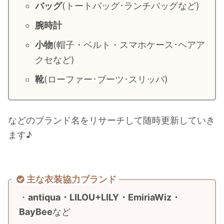
バッグ
(トートバッグ･ランチバッグなど)
・
山田裕貴
腕時計
・
田中圭
小物
(帽子・ベルト・スマホケース･ヘアア
クセなど)
・
女子アナ衣装
・
バラエティ番組衣裳
靴
(ローファー･ブーツ･スリッパ)
などのブランド名をリサーチして随時更新していき
ます♪
主な衣装協力ブランド
・
antiqua・LILOU+LILY・EmiriaWiz・
BayBee
など