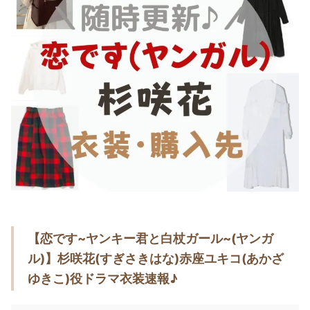
・
木南晴夏
・
今田美桜
・
清原果耶
・
菜々緒
・
森七菜
・
吉川愛
・
見上愛
・
出口夏希
・
田辺桃子
・
滝沢カレン
【恋です~ヤンキー君と白杖ガール~(ヤンガ
・
トリンドル玲奈
ル)】杉咲花(すぎさきはな)赤座ユキコ(あかざ
・
深田恭子
ゆきこ)役ドラマ衣装速報♪
・
芳根京子
・
北川景子