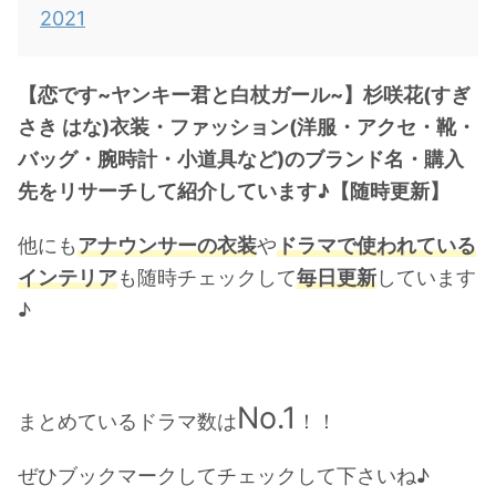
2021
・
山田裕貴
・
田中圭
【恋です~ヤンキー君と白杖ガール~】杉咲花(すぎ
さき はな)衣装・ファッション(洋服・アクセ・靴・
・
女子アナ衣装
バッグ・腕時計・小道具など)のブランド名・購入
・
バラエティ番組衣裳
先をリサーチして紹介しています♪【随時更新】
他にも
アナウンサーの衣装
や
ドラマで使われている
インテリア
も随時チェックして
毎日更新
しています
♪
No.1
まとめているドラマ数は
！！
ぜひ
ブックマーク
してチェックして下さいね♪