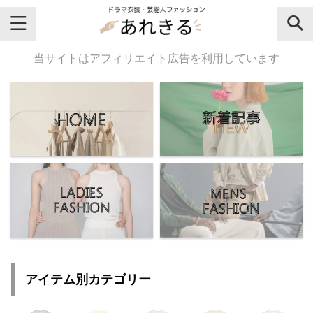
＼芸能人名・ドラマ名で検索♪／
当サイトはアフィリエイト広告を利用しています
気になるドラマ名や芸能人名でおし
ゃれなドラマ衣装・ファッションを
チェックしてね♪
【よく検索されてる女性芸能人】
・
有村架純
アイテム別カテゴリー
・
広瀬すず
・
川口春奈