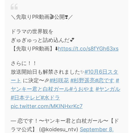
・
橋本環奈
＼先取りPR動画🎬公開❣️／
【よく検索されてる男性芸能人】
ドラマの世界観を
・
目黒蓮
ぎゅぎゅっと詰め込んだ💕
・
京本大我
【先取りPR動画】⬇️
https://t.co/s8fYGh63xs
・
松村北斗
さらに！！
・
赤楚衛二
放送開始日も解禁されました✨
#10月6日スタ
・
木村拓哉（キムタク）
ート
に決定〜🎉
#杉咲花
#杉野遥亮
#恋です
#
・
佐藤健
ヤンキー君と白杖ガール
#うおやま
#ヤンガル
・
玉森裕太
#日本テレビ
#水ドラ
・
岡田将生
pic.twitter.com/MKINHxrKc7
・
永瀬廉
— 恋です！〜ヤンキー君と白杖ガール〜【ド
・
平野紫耀
ラマ公式】 (@koidesu_ntv)
September 8,
・
松下洸平