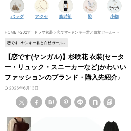
・
石原さとみ
バッグ
アクセ
腕時計
靴
小物
・
広瀬アリス
・
松本若菜
HOME
>
2021年 ドラマ衣装
>
恋です~ヤンキー君と白杖ガール~
>
・
永野芽郁
恋です~ヤンキー君と白杖ガール~
・
波瑠
・
奈緒
【恋です(ヤンガル)】杉咲花 衣装(セータ
・
高畑充希
ー・リュック・スニーカーなど)かわいい
・
さとうほなみ
ファッションのブランド・購入先紹介♪
・
前田敦子
2026年6月13日
・
水川あさみ
・
田中みな実
・
松岡茉優
・
福原遥
・
小芝風花