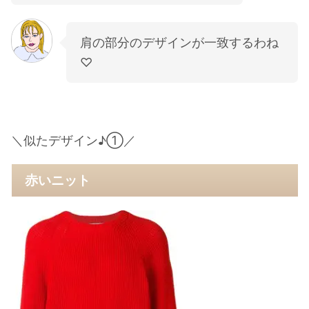
肩の部分のデザインが一致するわね
♡
＼
似たデザイン♪①
／
赤いニット