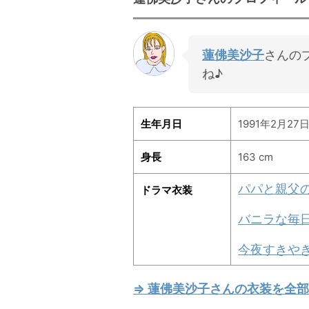
蓮佛美沙子
さんの
ね♪
生年月日
1991年2月27日
身長
163 cm
パパと親父
ドラマ衣装
バニラな毎
今夜すきや
⇒ 蓮佛美沙子さんの衣装を全部