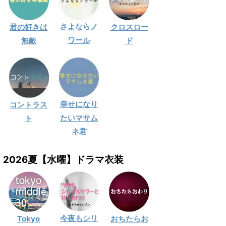
さよならノ
君の好きは
クロスロー
ワール
無敵
ド
幸せになり
コントラス
たいマサム
ト
ネ君
2026夏【水曜】ドラマ衣装
今夜もシリ
Tokyo
おちたらお