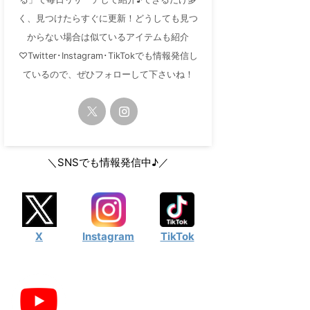
く、見つけたらすぐに更新！どうしても見つ
からない場合は似ているアイテムも紹介
♡Twitter･Instagram･TikTokでも情報発信し
ているので、ぜひフォローして下さいね！
＼SNSでも情報発信中♪／
X
Instagram
TikTok