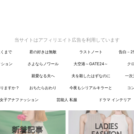
当サイトはアフィリエイト広告を利用しています
乾くまで
君の好きは無敵
ラストノート
告白－2
クション
さよならノワール
大空港～GATE24～
ク
親愛なる夫へ
夫を殺したはずなのに
一次
なりますか？
おちたらおわり
今夜もシリアルキラーと
コ
女子アナファッション
芸能人 私服
ドラマ インテリア