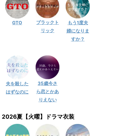
ブラックト
GTO
もう1度夫
リック
婦になりま
すか？
35歳今さ
夫を殺した
ら恋とかあ
はずなのに
りえない
2026夏【火曜】ドラマ衣装