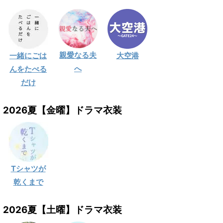
親愛なる夫
一緒にごは
大空港
へ
んをたべる
だけ
2026夏【金曜】ドラマ衣装
Tシャツが
乾くまで
2026夏【土曜】ドラマ衣装