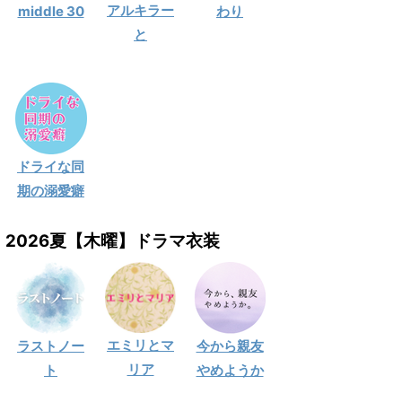
アルキラー
middle 30
わり
と
ドライな同
期の溺愛癖
2026夏【木曜】ドラマ衣装
エミリとマ
ラストノー
今から親友
リア
ト
やめようか