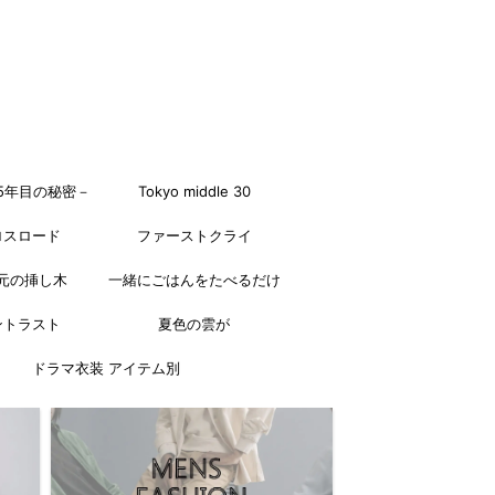
5年目の秘密－
Tokyo middle 30
ロスロード
ファーストクライ
元の挿し木
一緒にごはんをたべるだけ
ントラスト
夏色の雲が
ドラマ衣装 アイテム別