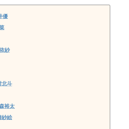
井優
菜
依紗
村北斗
森裕太
崎紗絵