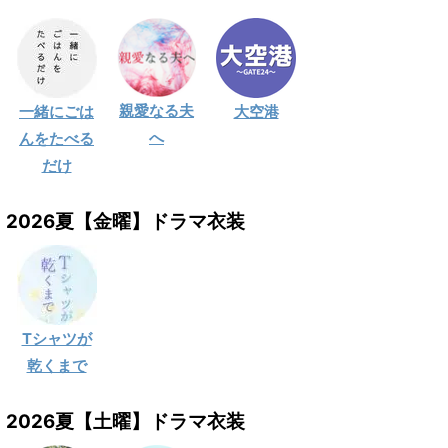
親愛なる夫
一緒にごは
大空港
へ
んをたべる
だけ
2026夏【金曜】ドラマ衣装
Tシャツが
乾くまで
2026夏【土曜】ドラマ衣装