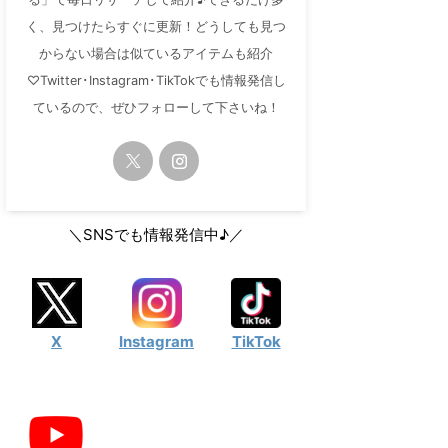
く、見つけたらすぐに更新！どうしても見つ
からない場合は似ているアイテムも紹介
♡Twitter･Instagram･TikTokでも情報発信し
ているので、ぜひフォローして下さいね！
＼SNSでも情報発信中♪／
X
Instagram
TikTok