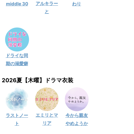
アルキラー
middle 30
わり
と
ドライな同
期の溺愛癖
2026夏【木曜】ドラマ衣装
エミリとマ
ラストノー
今から親友
リア
ト
やめようか