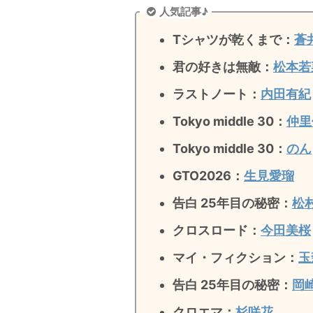
人気記事♪
Tシャツが乾くまで：
蒼
君の好きは無敵
：
松本若
ラストノート
：
内田有紀
Tokyo middle 30：
仲里
Tokyo middle 30：
のん
GTO2026：
生見愛瑠
告白 25年目の秘密：
松
クロスロード：
今田美桜
マイ・フィクション：
玉
告白 25年目の秘密
：
岡
クロエマ：
杉咲花