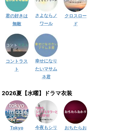
さよならノ
君の好きは
クロスロー
ワール
無敵
ド
幸せになり
コントラス
たいマサム
ト
ネ君
2026夏【水曜】ドラマ衣装
今夜もシリ
Tokyo
おちたらお