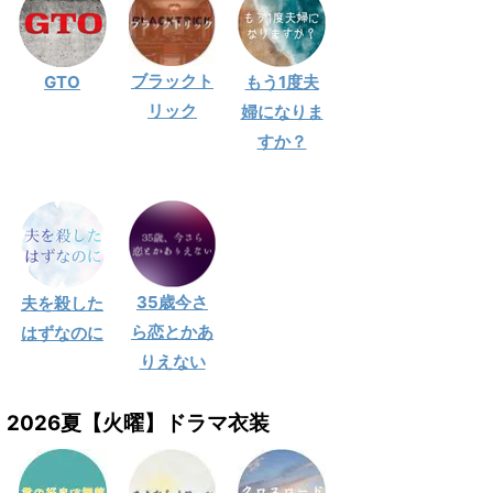
ブラックト
GTO
もう1度夫
リック
婦になりま
すか？
35歳今さ
夫を殺した
ら恋とかあ
はずなのに
りえない
2026夏【火曜】ドラマ衣装