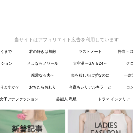
当サイトはアフィリエイト広告を利用しています
乾くまで
君の好きは無敵
ラストノート
告白－2
クション
さよならノワール
大空港～GATE24～
ク
親愛なる夫へ
夫を殺したはずなのに
一次
なりますか？
おちたらおわり
今夜もシリアルキラーと
コ
女子アナファッション
芸能人 私服
ドラマ インテリア