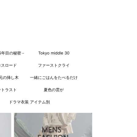
5年目の秘密－
Tokyo middle 30
ロスロード
ファーストクライ
元の挿し木
一緒にごはんをたべるだけ
ントラスト
夏色の雲が
ドラマ衣装 アイテム別