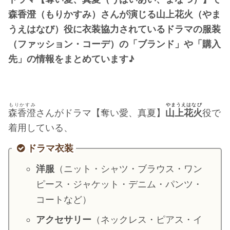
・
橋本環奈
森香澄（もりかすみ）さんが演じる山上花火（やま
うえはなび）役に衣装協力されているドラマの服装
（ファッション・コーデ）の「ブランド」や「購入
【よく検索されてる男性芸能人】
先」の情報をまとめています♪
・
目黒蓮
・
京本大我
・
松村北斗
もりかすみ
やまうえはなび
・
赤楚衛二
森香澄
さんがドラマ【奪い愛、真夏】
山上花火
役で
着用している、
・
木村拓哉（キムタク）
・
佐藤健
ドラマ衣装
・
玉森裕太
洋服
（ニット・シャツ・ブラウス・ワン
・
岡田将生
ピース・ジャケット・デニム・パンツ・
・
永瀬廉
コートなど）
・
平野紫耀
アクセサリー
（ネックレス・ピアス・イ
・
松下洸平