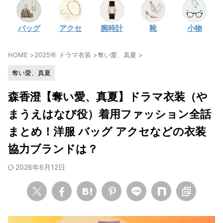
・
石原さとみ
バッグ
アクセ
腕時計
靴
小物
・
広瀬アリス
・
松本若菜
HOME
>
2025年 ドラマ衣装
>
奪い愛、真夏
>
・
永野芽郁
奪い愛、真夏
・
波瑠
・
奈緒
森香澄【奪い愛、真夏】ドラマ衣装（や
・
高畑充希
まうえはなび役）着用ファッション全話
・
さとうほなみ
まとめ！洋服 バッグ アクセなどの衣装
・
前田敦子
協力ブランドは？
・
水川あさみ
2026年6月12日
・
田中みな実
・
松岡茉優
・
福原遥
・
小芝風花