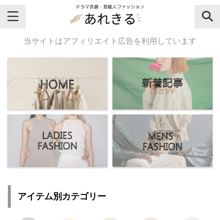
＼芸能人名・ドラマ名で検索♪／
当サイトはアフィリエイト広告を利用しています
気になるドラマ名や芸能人名でおし
ゃれなドラマ衣装・ファッションを
チェックしてね♪
【よく検索されてる女性芸能人】
・
有村架純
アイテム別カテゴリー
・
広瀬すず
・
川口春奈