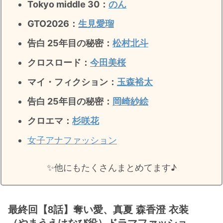
Tokyo middle 30：
のん
GTO2026：
生見愛瑠
告白 25年目の秘密：
松村北斗
クロスロード：
今田美桜
マイ・フィクション：
玉森裕太
告白 25年目の秘密
：
岡崎紗絵
クロエマ：
杉咲花
女子アナファッション
✨️他にもたくさんまとめてます♪
最終回【8話】奪い愛、真夏 森香澄 衣装
（やまうえはなび役）ドラマファッショ