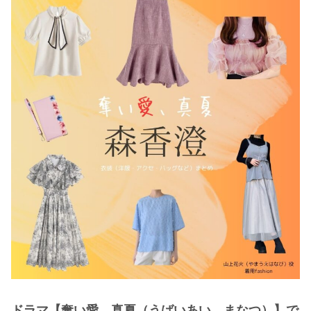
・
木南晴夏
・
今田美桜
・
清原果耶
・
菜々緒
・
森七菜
・
吉川愛
・
見上愛
・
出口夏希
・
田辺桃子
・
滝沢カレン
・
トリンドル玲奈
・
深田恭子
・
芳根京子
・
北川景子
ドラマ【奪い愛、真夏（うばいあい、まなつ）】で