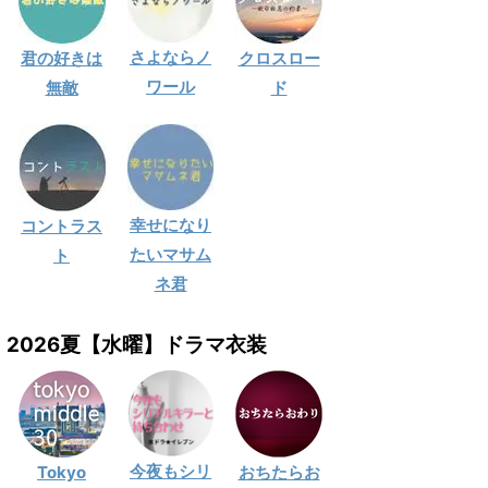
さよならノ
君の好きは
クロスロー
ワール
無敵
ド
幸せになり
コントラス
たいマサム
ト
ネ君
2026夏【水曜】ドラマ衣装
今夜もシリ
Tokyo
おちたらお