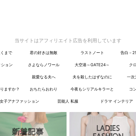
当サイトはアフィリエイト広告を利用しています
乾くまで
君の好きは無敵
ラストノート
告白－2
クション
さよならノワール
大空港～GATE24～
ク
親愛なる夫へ
夫を殺したはずなのに
一次
なりますか？
おちたらおわり
今夜もシリアルキラーと
コ
女子アナファッション
芸能人 私服
ドラマ インテリア