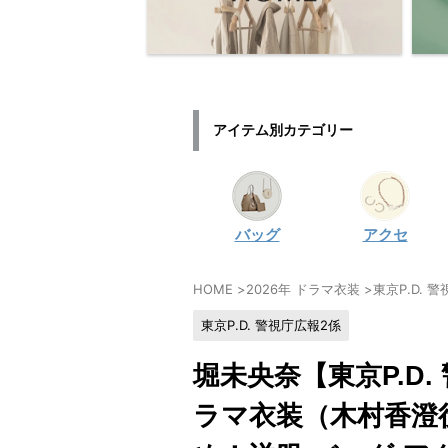
アイテム別カテゴリー
バッグ
アクセ
HOME
>
2026年 ドラマ衣装
>
東京P.D. 
東京P.D. 警視庁広報2係
堀未央奈【東京P.D
ラマ衣装（木村香澄