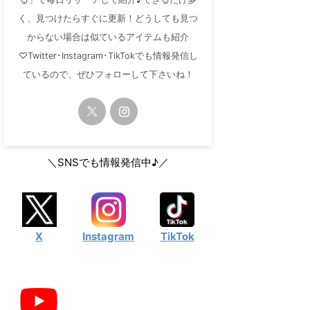
く、見つけたらすぐに更新！どうしても見つ
からない場合は似ているアイテムも紹介
♡Twitter･Instagram･TikTokでも情報発信し
ているので、ぜひフォローして下さいね！
＼SNSでも情報発信中♪／
X
Instagram
TikTok