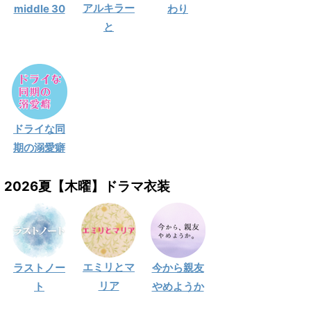
アルキラー
middle 30
わり
と
ドライな同
期の溺愛癖
2026夏【木曜】ドラマ衣装
エミリとマ
ラストノー
今から親友
リア
ト
やめようか