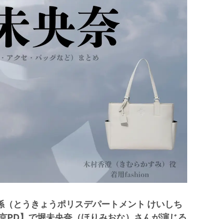
報2係（とうきょうポリスデパートメント けいしち
京PD】で堀未央奈（ほりみおな）さんが演じる