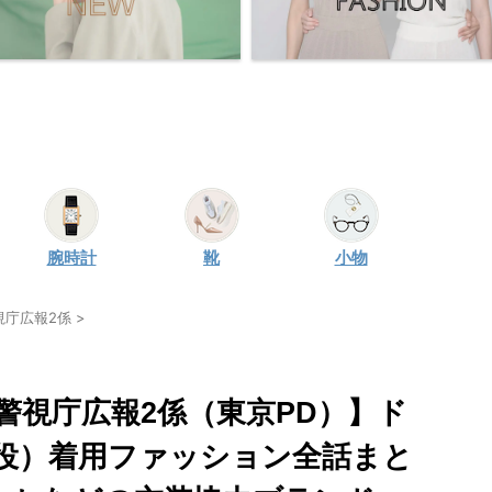
腕時計
靴
小物
警視庁広報2係
>
. 警視庁広報2係（東京PD）】ド
役）着用ファッション全話まと