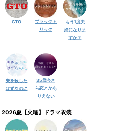
ブラックト
GTO
もう1度夫
リック
婦になりま
すか？
35歳今さ
夫を殺した
ら恋とかあ
はずなのに
りえない
2026夏【火曜】ドラマ衣装