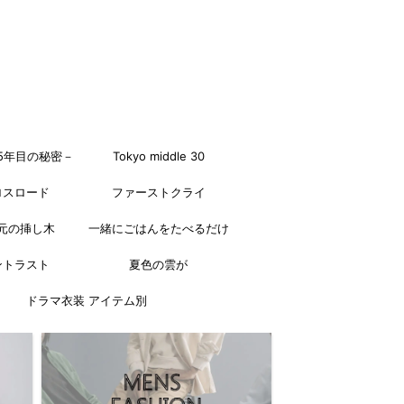
5年目の秘密－
Tokyo middle 30
ロスロード
ファーストクライ
元の挿し木
一緒にごはんをたべるだけ
ントラスト
夏色の雲が
ドラマ衣装 アイテム別