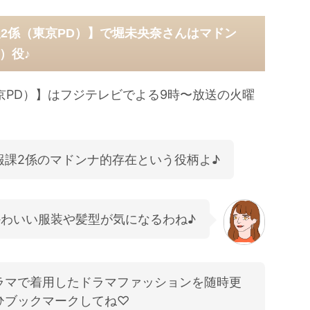
広報2係（東京PD）】で堀未央奈さんはマドン
）役♪
（東京PD）】はフジテレビでよる9時〜放送の火曜
報課2係のマドンナ的存在という役柄よ♪
わいい服装や髪型が気になるわね♪
ラマで着用したドラマファッションを随時更
ひブックマークしてね♡