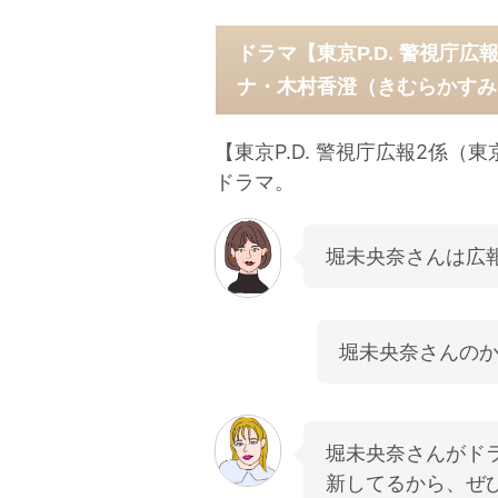
ドラマ【東京P.D. 警視庁
ナ・木村香澄（きむらかすみ
【東京P.D. 警視庁広報2係
ドラマ。
堀未央奈さんは広
堀未央奈さんのか
堀未央奈さんがド
新してるから、ぜ