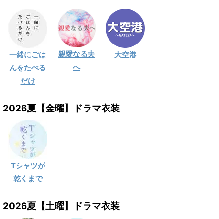
親愛なる夫
一緒にごは
大空港
へ
んをたべる
だけ
2026夏【金曜】ドラマ衣装
Tシャツが
乾くまで
2026夏【土曜】ドラマ衣装