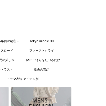
5年目の秘密－
Tokyo middle 30
ロスロード
ファーストクライ
元の挿し木
一緒にごはんをたべるだけ
ントラスト
夏色の雲が
ドラマ衣装 アイテム別