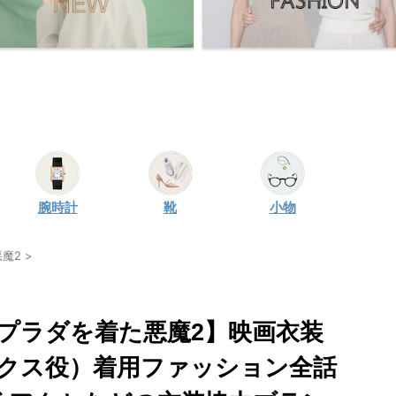
腕時計
靴
小物
魔2
>
プラダを着た悪魔2】映画衣装
クス役）着用ファッション全話