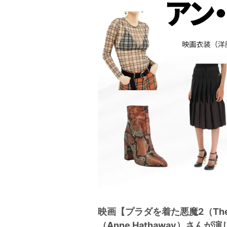
映画【プラダを着た悪魔2（The D
（Anne Hathaway）さ