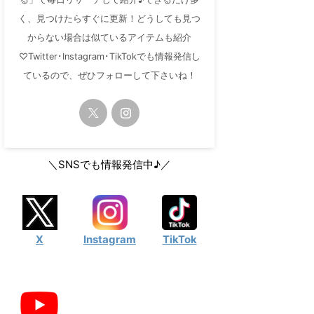
く、見つけたらすぐに更新！どうしても見つ
からない場合は似ているアイテムも紹介
♡Twitter･Instagram･TikTokでも情報発信し
ているので、ぜひフォローして下さいね！
＼SNSでも情報発信中♪／
X
Instagram
TikTok