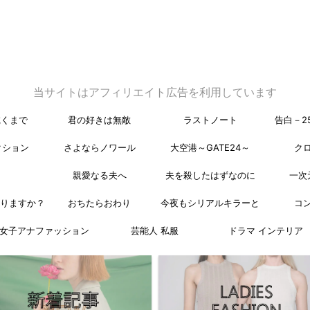
当サイトはアフィリエイト広告を利用しています
乾くまで
君の好きは無敵
ラストノート
告白－2
クション
さよならノワール
大空港～GATE24～
ク
親愛なる夫へ
夫を殺したはずなのに
一次
なりますか？
おちたらおわり
今夜もシリアルキラーと
コ
女子アナファッション
芸能人 私服
ドラマ インテリア