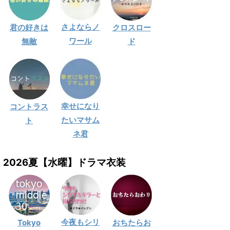
さよならノ
君の好きは
クロスロー
ワール
無敵
ド
幸せになり
コントラス
たいマサム
ト
ネ君
2026夏【水曜】ドラマ衣装
今夜もシリ
Tokyo
おちたらお