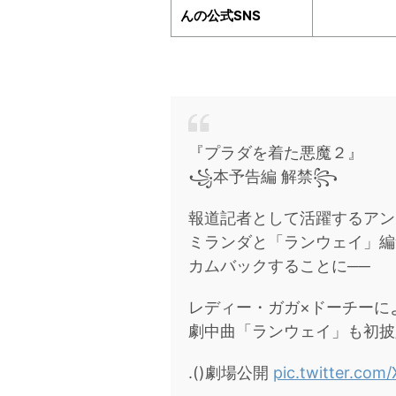
んの公式SNS
『プラダを着た悪魔２』
꧁本予告編 解禁꧂
報道記者として活躍するアン
ミランダと「ランウェイ」編
カムバックすることに──
レディー・ガガ×ドーチーに
劇中曲「ランウェイ」も初披
.()劇場公開
pic.twitter.co