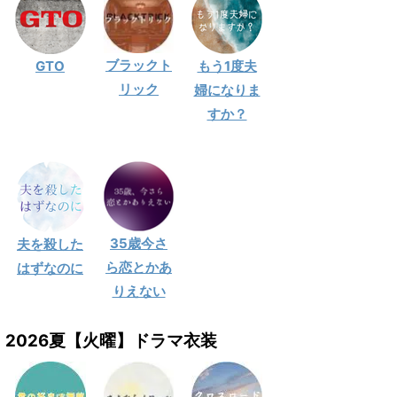
ブラックト
GTO
もう1度夫
リック
婦になりま
すか？
35歳今さ
夫を殺した
ら恋とかあ
はずなのに
りえない
2026夏【火曜】ドラマ衣装