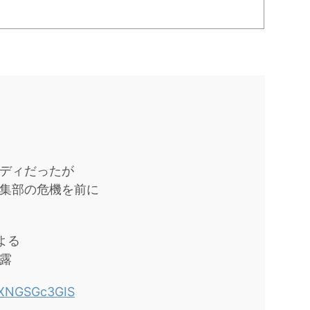
ディだったが
集部の危機を前に
よる
露
m/XNGSGc3GIS