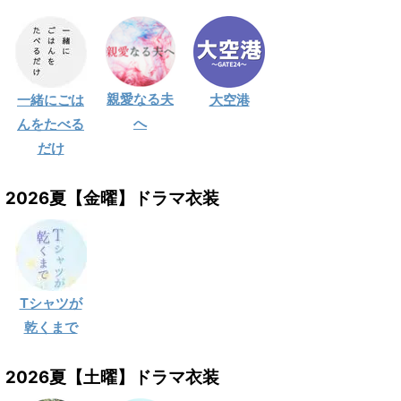
親愛なる夫
一緒にごは
大空港
へ
んをたべる
だけ
2026夏【金曜】ドラマ衣装
Tシャツが
乾くまで
2026夏【土曜】ドラマ衣装