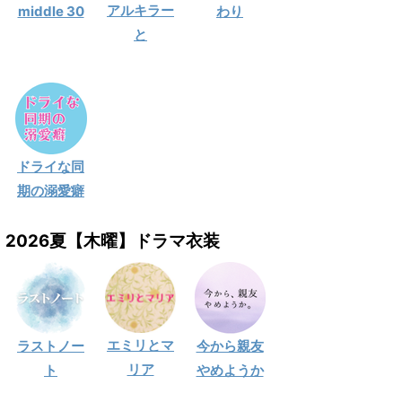
アルキラー
middle 30
わり
と
ドライな同
期の溺愛癖
2026夏【木曜】ドラマ衣装
エミリとマ
ラストノー
今から親友
リア
ト
やめようか