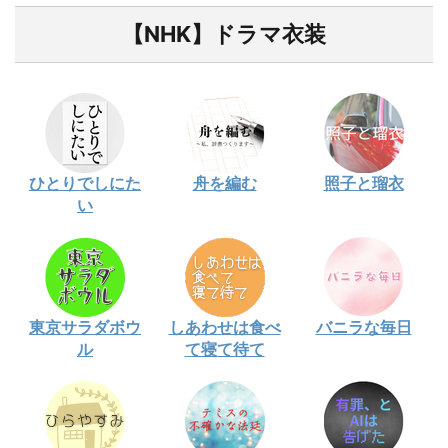
【NHK】ドラマ衣装
ひとりでしにた
舟を編む
照子と瑠衣
い
東京サラダボウ
しあわせは食べ
バニラな毎日
ル
て寝て待て