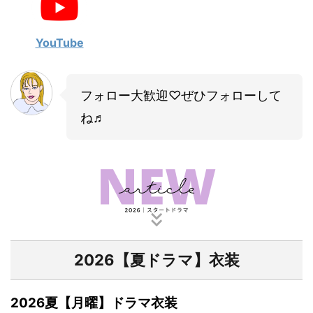
・
山田裕貴
・
田中圭
YouTube
・
女子アナ衣装
フォロー大歓迎♡ぜひフォローして
・
バラエティ番組衣裳
ね♬
2026【夏ドラマ】衣装
2026夏【月曜】ドラマ衣装