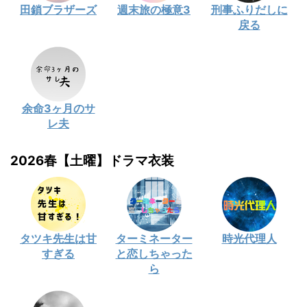
田鎖ブラザーズ
週末旅の極意3
刑事ふりだしに
戻る
余命3ヶ月のサ
レ夫
2026春【土曜】ドラマ衣装
タツキ先生は甘
ターミネーター
時光代理人
すぎる
と恋しちゃった
ら