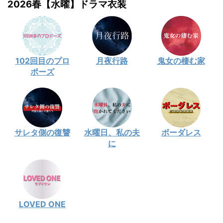
2026春【水曜】ドラマ衣装
102回目のプロ
月夜行路
鬼女の棲む家
ポーズ
サレタ側の復讐
水曜日、私の夫
ボーダレス
に
LOVED ONE