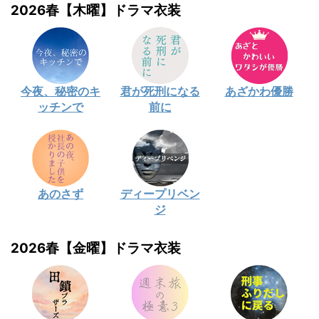
2026春【木曜】ドラマ衣装
今夜、秘密のキ
君が死刑になる
あざかわ優勝
ッチンで
前に
あのさず
ディープリベン
ジ
2026春【金曜】ドラマ衣装