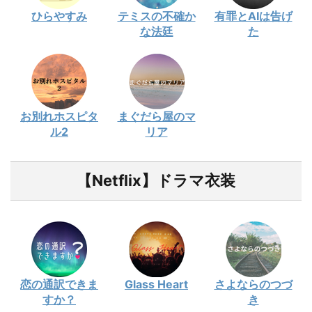
ひらやすみ
テミスの不確か
有罪とAIは告げ
な法廷
た
お別れホスピタ
まぐだら屋のマ
ル2
リア
【Netflix】ドラマ衣装
恋の通訳できま
Glass Heart
さよならのつづ
すか？
き