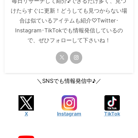
毎日リサーチして紹介♪できるだけ多く、見つ
・
橋本環奈
けたらすぐに更新！どうしても見つからない場
合は似ているアイテムも紹介♡Twitter･
【よく検索されてる男性芸能人】
Instagram･TikTokでも情報発信しているの
・
目黒蓮
で、ぜひフォローして下さいね！
・
京本大我
・
松村北斗
・
赤楚衛二
・
木村拓哉（キムタク）
＼SNSでも情報発信中♪／
・
佐藤健
・
玉森裕太
・
岡田将生
X
Instagram
TikTok
・
永瀬廉
・
平野紫耀
・
松下洸平