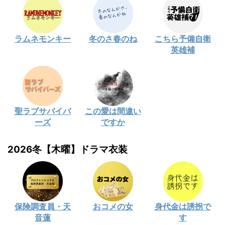
ラムネモンキー
冬のさ春のね
こちら予備自衛
英雄補
聖ラブサバイバ
この愛は間違い
ーズ
ですか
2026冬【木曜】ドラマ衣装
保険調査員・天
おコメの女
身代金は誘拐で
音蓮
す