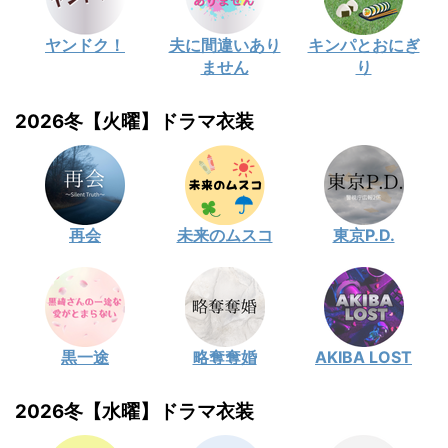
ヤンドク！
夫に間違いあり
キンパとおにぎ
ません
り
2026冬【火曜】ドラマ衣装
再会
未来のムスコ
東京P.D.
黒一途
略奪奪婚
AKIBA LOST
2026冬【水曜】ドラマ衣装