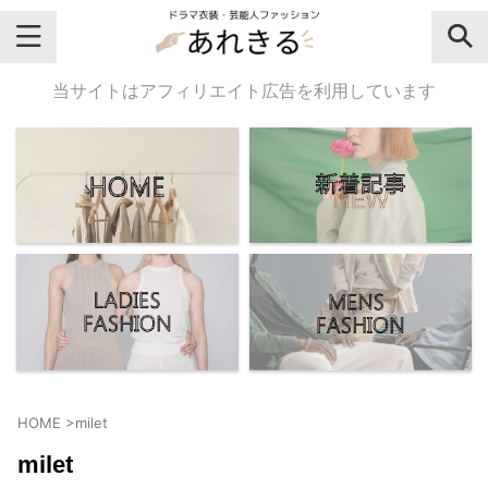
＼芸能人名・ドラマ名で検索♪／
当サイトはアフィリエイト広告を利用しています
気になるドラマ名や芸能人名でおし
ゃれなドラマ衣装・ファッションを
チェックしてね♪
【よく検索されてる女性芸能人】
・
有村架純
HOME
>
milet
・
広瀬すず
milet
・
川口春奈