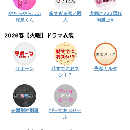
やたらやらしい
多すぎる恋と殺
犬飼さんは隠れ
深見くん
人
溺愛上司
2026春【火曜】ドラマ衣装
リボーン
時すでにおス
失恋カルタ
シ！？
夫婦別姓刑事
ぴーすおぶせー
ふ