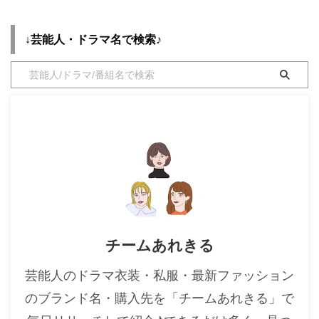
・
木南晴夏
↓芸能人・ドラマ名で検索♪
・
今田美桜
・
清原果耶
・
菜々緒
・
森七菜
・
吉川愛
・
見上愛
・
出口夏希
・
田辺桃子
・
滝沢カレン
チームあれきる
・
トリンドル玲奈
・
深田恭子
芸能人のドラマ衣装・私服・最新ファッション
・
芳根京子
のブランド名・購入先を「チームあれきる」で
・
北川景子