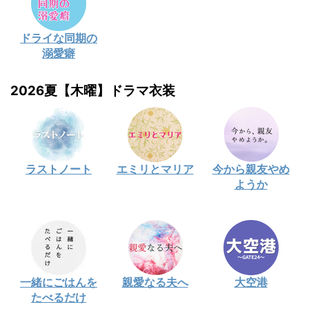
ドライな同期の
溺愛癖
2026夏【木曜】ドラマ衣装
ラストノート
エミリとマリア
今から親友やめ
ようか
一緒にごはんを
親愛なる夫へ
大空港
たべるだけ