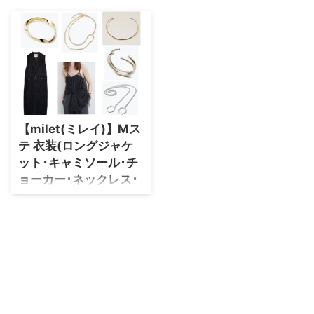
・
石原さとみ
・
広瀬アリス
・
松本若菜
・
永野芽郁
・
波瑠
【milet(ミレイ)】Mス
・
奈緒
テ 衣装(ロングジャケ
・
高畑充希
ット･キャミソール･チ
・
さとうほなみ
ョーカー･ネックレス･
ピアスなど)ファッショ
・
前田敦子
ンブランドまとめ♪
・
水川あさみ
随時更新！milet(ミレイ)さんがM
・
田中みな実
ステ(ミュージックステーション)
で着用している衣装･ファッショ
・
松岡茉優
ン･コーディネートを紹介♪
・
福原遥
・
小芝風花