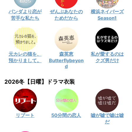
パンダより恋が
ぜんぶあなたの
横浜ネイバーズ
苦手な私たち
ためだから
Season1
元カレの猫を、
森英恵
私が愛するのは
預かりまして。
Butterflybeyon
クズ男だけ
d
2026冬【日曜】ドラマ衣装
リブート
50分間の恋人
嘘が嘘で嘘は嘘
だ