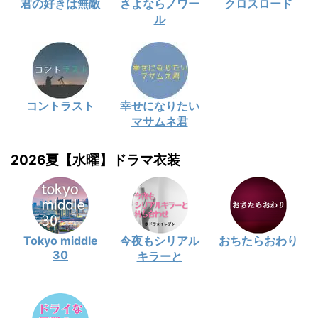
君の好きは無敵
さよならノワー
クロスロード
ル
コントラスト
幸せになりたい
マサムネ君
2026夏【水曜】ドラマ衣装
Tokyo middle
今夜もシリアル
おちたらおわり
30
キラーと