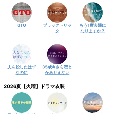
GTO
ブラックトリッ
もう1度夫婦に
ク
なりますか？
夫を殺したはず
35歳今さら恋と
なのに
かありえない
2026夏【火曜】ドラマ衣装