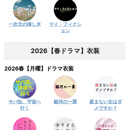
一次元の挿し木
マイ・フィクシ
ョン
2026【春ドラマ】衣装
2026春【月曜】ドラマ衣装
サバ缶、宇宙へ
銀河の一票
産まない女はダ
行く
メですか？