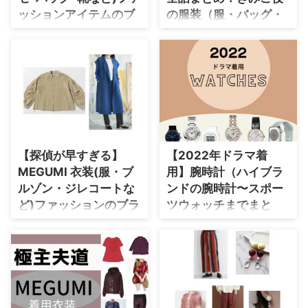
イベートバンカー ⇒ MEGUMIさ
（年齢・身長）過去に出演したド
ッションアイテムのブ
の服装（服・バッグ・
んの衣装を全部チェック♪ こち
・
山田裕貴
ラマの衣装 生年月日 1981年9月
らのページではMEGUMIさんが
ランドまとめ♪
アクセ・靴など）衣装
25日(歳) 身 ...
・
田中圭
ドラマ【おしゃ家ソムリエおしゃ
協力ブランドは？
【石子と羽男 (いしはね)】
子1・2】『カフェ・ド・イキッ
MEGUMI(めぐみ)さんが羽根岡優
【東京タワー】MEGUMIさん
ケ』の店長・館壱めう江役で着用
乃(はねおかゆうの)役で着用して
（かわの きみこ役）の衣装・服
・
女子アナ衣装
しているファ ...
いる衣装･ファッション･コーディ
装（服･バッグ･アクセ・靴など）
ネートを紹介♪ 洋服(ジャケッ
・
バラエティ番組衣裳
やドラマファッションのコーデを
ト･ブラウス･ニット･ジレ) アク
着用シーン別・コーデ別に紹介♪
セサリー(ネックレス･ピアス･イ
ヤカフ･リング･指輪) バッグ/かば
【探偵が早すぎる】
【2022年ドラマ着
ん 靴(パンプス・ローファー) 腕
MEGUMI 衣装(服・ブ
用】腕時計（ハイブラ
時計、、、などなど リサーチし
てまとめています♪【随時更新】
ルゾン・ジレコートな
ンドの腕時計〜スポー
MEGUMIさんのプロフィール
ど)ファッションのブラ
ツウォッチまでまと
（年齢・身長）過去に出演したド
ンド・アイテムまとめ
め）
ラマの衣装 生年月日 1981年9月2
♪
2022年放送ドラマで俳優さんや
...
モデルさんが着用していた腕時計
木曜ドラマ【探偵が早すぎる～春
をまとめています♪ ＼2025
のトリック返し祭り～】
年の新ドラマで着用された腕時計
MEGUMI・美津山成美(みつやま
はこちらからチェック♪／
なるみ)役ドラマ衣装を第1話から