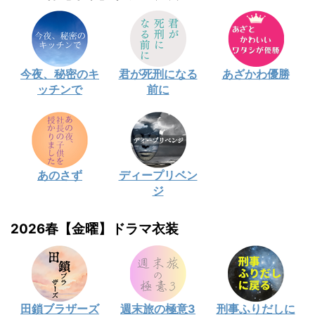
今夜、秘密のキ
君が死刑になる
あざかわ優勝
ッチンで
前に
あのさず
ディープリベン
ジ
2026春【金曜】ドラマ衣装
田鎖ブラザーズ
週末旅の極意3
刑事ふりだしに