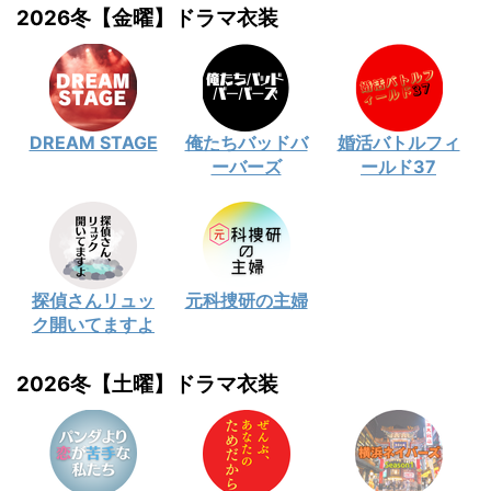
2026冬【金曜】ドラマ衣装
DREAM STAGE
俺たちバッドバ
婚活バトルフィ
ーバーズ
ールド37
探偵さんリュッ
元科捜研の主婦
ク開いてますよ
2026冬【土曜】ドラマ衣装