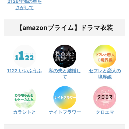
2126年海の星を
さがして
【amazonプライム】ドラマ衣装
1122 いいふうふ
私の夫と結婚し
セフレと恋人の
て
境界線
カラシトと
ナイトフラワー
クロエマ