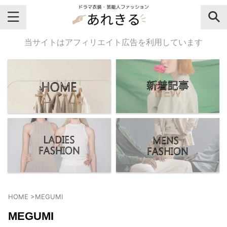
＼芸能人名・ドラマ名で検索♪／
当サイトはアフィリエイト広告を利用しています
気になるドラマ名や芸能人名でおし
ゃれなドラマ衣装・ファッションを
チェックしてね♪
【よく検索されてる女性芸能人】
・
有村架純
HOME
>
MEGUMI
・
広瀬すず
MEGUMI
・
川口春奈