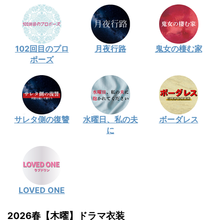
102回目のプロ
月夜行路
鬼女の棲む家
ポーズ
サレタ側の復讐
水曜日、私の夫
ボーダレス
に
LOVED ONE
2026春【木曜】ドラマ衣装