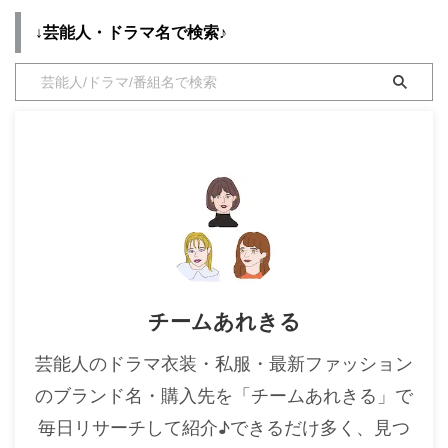
スーツ ２】で着用しているファ
ewelry/ https://drama-tv-
↓芸能人・ドラマ名で検索♪
ッション・衣装（服・バッグ・ア
fashion.com/2022-jewelry/ ⇒
クセサリー・靴など）やコーデを
【2021年ドラマ着用】アクセサ
随時紹介していきます♪
リー 【silent(サイレント) 】
MEGUMIさんのプロフィール
川口春奈 アクセサリー ...
（年齢・身長）過去に出演したド
ラ ...
チームあれきる
芸能人のドラマ衣装・私服・最新ファッション
のブランド名・購入先を「チームあれきる」で
毎日リサーチして紹介♪できるだけ多く、見つ