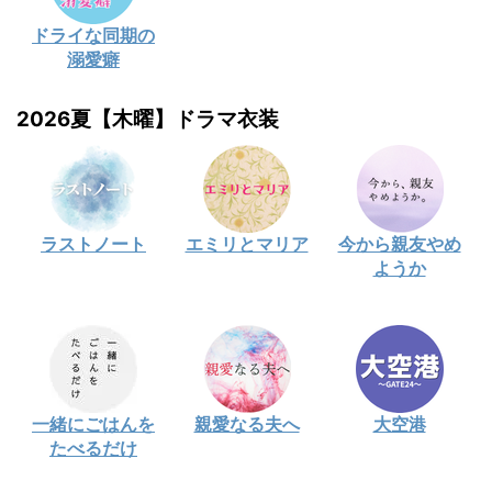
ドライな同期の
溺愛癖
2026夏【木曜】ドラマ衣装
ラストノート
エミリとマリア
今から親友やめ
ようか
一緒にごはんを
親愛なる夫へ
大空港
たべるだけ