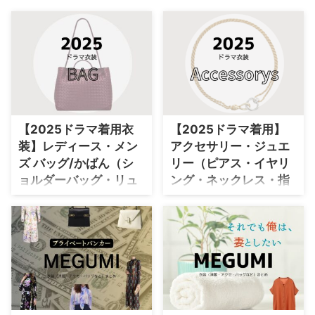
・
石原さとみ
・
広瀬アリス
・
松本若菜
・
永野芽郁
・
波瑠
【2025ドラマ着用衣
【2025ドラマ着用】
・
奈緒
装】レディース・メン
アクセサリー・ジュエ
・
高畑充希
ズ バッグ/かばん（シ
リー（ピアス・イヤリ
・
さとうほなみ
ョルダーバッグ・リュ
ング・ネックレス・指
ック・トートバックな
輪・ブレスレットな
・
前田敦子
ど）ブランドまとめ
ど）まとめ
・
水川あさみ
2025年放送ドラマで着用された
2025年放送ドラマで俳優さん・
・
田中みな実
おしゃれでかわいいレディースバ
モデルさんが着用しているアクセ
ッグ・かっこいいメンズバッグを
サリーやジュエリー（イヤリン
・
松岡茉優
ドラマ・芸能人別にまとめていき
グ・ピアス・ネックレスなど）を
・
福原遥
ます♪【随時更新】 ＼2026
ドラマ・芸能人別にまとめていま
年ドラマで着用されたバッグはこ
す♪【随時更新】 ＼2026年
・
小芝風花