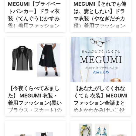
ちらからチェック♪／
のドラマで着用されたアクセはこ
MEGUMI【プライベー
MEGUMI【それでも俺
https://drama-tv-
ちらからチェック♪／
・
木南晴夏
トバンカー】ドラマ衣
は、妻としたい】ドラ
fashion.com/2026-drama-bag/
https://drama-tv-
・
今田美桜
装（てんぐうじかすみ
マ衣装（やなぎだチカ
⇒ 【2024ドラマ衣装】芸能人着
fashion.com/2026-drama-
用 バッグ ⇒ 【2023ドラマ衣
accessories-jewelry/ ⇒ 【2024
役）着用ファッション
役）着用ファッション
・
清原果耶
装】芸能人着用 バッグ ⇒
ドラマ着用】アクセサリー・ジュ
全話まとめ！洋服 バッ
全話まとめ！洋服 バッ
・
菜々緒
【2022ドラマ衣装】芸能人着用
エリー ⇒ 【2023ドラマ着用】ア
グ アクセなどの衣装協
グ アクセなどの衣装協
バッグ ⇒ 【2021ドラマ衣 ...
クセサリー・ジュエリ ...
・
森七菜
力ブランドは？
力ブランドは？
・
吉川愛
【プライベートバンカー】
【それでも俺は、妻としたい】
MEGUMIさん（てんぐうじかす
MEGUMIさん（やなぎだチカ
・
見上愛
み役）の衣装・服装（服･バッグ･
役）の衣装・服装（服･バッグ･ア
アクセ・靴など）やドラマファッ
クセ・靴など）やドラマファッシ
・
出口夏希
ションのコーデを着用シーン別・
ョンのコーデを着用シーン別・コ
・
田辺桃子
コーデ別に紹介♪
ーデ別に紹介♪
【今夜くらべてみまし
【あなたがしてくれな
・
滝沢カレン
た】 MEGUMI 衣装・
くても 衣装】MEGUMI
着用ファッション(黒い
ファッション全話まと
・
トリンドル玲奈
ブラウス・スカート)の
め♪ かわかみけいこ役
・
深田恭子
ブランド・購入先紹介
（メガネ・バッグ・ア
・
芳根京子
♪
クセなど）着用ブラン
ド紹介！
このページでは【今夜くらべてみ
・
北川景子