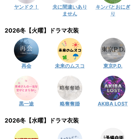
ヤンドク！
夫に間違いあり
キンパとおにぎ
ません
り
2026冬【火曜】ドラマ衣装
再会
未来のムスコ
東京P.D.
黒一途
略奪奪婚
AKIBA LOST
2026冬【水曜】ドラマ衣装