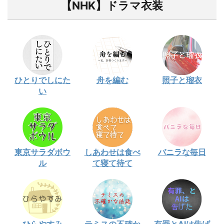
【NHK】ドラマ衣装
ひとりでしにた
舟を編む
照子と瑠衣
い
東京サラダボウ
しあわせは食べ
バニラな毎日
ル
て寝て待て
ひらやすみ
テミスの不確か
有罪とAIは告げ