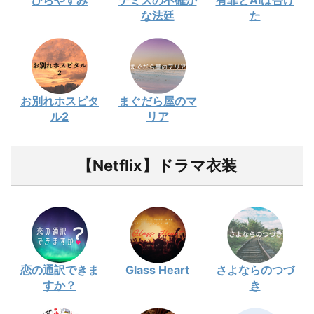
な法廷
た
お別れホスピタ
まぐだら屋のマ
ル2
リア
【Netflix】ドラマ衣装
恋の通訳できま
Glass Heart
さよならのつづ
すか？
き