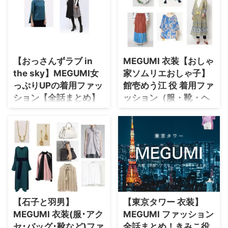
ました】でMEGUMI(めぐみ)さん
【あなたがしてくれなくても】
・
橋本環奈
が着用しているファッション・衣
MEGUMIさん(かわかみけいこ役)
装（服・バッグ・アクセサリー・
のドラマ衣装(服･バッグ･アクセ
腕時計・靴など）のブランドやコ
など)やファッションを着用シー
【よく検索されてる男性芸能人】
ーデ を随時紹介しています♪ 洋
ンとコーデごとにまとめて紹介♪
服 アクセサリー 靴 バッグ 腕時計
【おっさんずラブ in
MEGUMI 衣装【おしゃ
・
目黒蓮
メガネ 小道具 まとめているドラ
the sky】MEGUMI女
家ソムリエおしゃ子】
マ数はNo.1！！ MEGUMIさんの
・
京本大我
っぷりUPの着用ファッ
館壱めう江 役 着用ファ
プロフィール（年齢・身長）過去
・
松村北斗
に出演したドラマの衣装 生年月
ション【全話まとめ】
ッション（服・靴・ヘ
日 1981年9月25日(歳) 身長 158
アバンド・アクセな
・
赤楚衛二
MEGUMIさんが【おっさんずラ
cm ドラマ衣装 それでも俺は、妻
ど）ブランドはこちら
ブ in the sky】の中で着用してい
・
木村拓哉（キムタク）
としたい プライベートバンカー
る服（服装）・衣装（洋服・ファ
♪
⇒ MEGUMIさんの衣装を ...
ッション・ブランド・バッグ・ア
・
佐藤健
【おしゃ家ソムリエおしゃ子1・
クセサリー等）やコーデを紹介し
2】MEGUMIさん(館壱めう江役)
・
玉森裕太
ていきます＼(^o^)／ 着用ファッ
着用ファッション全話まとめ♪
ションが分かり次第随時アップし
・
岡田将生
MEGUMIさんのプロフィール
ていくので、ブックマークなどし
（年齢・身長）過去に出演したド
・
永瀬廉
て楽しみにしていてくださいね～
ラマの衣装 生年月日 1981年9月
【石子と羽男】
【東京タワー 衣装】
(*´艸｀*) それでは早速チェッ
・
平野紫耀
25日(歳) 身長 158 cm ドラマ衣装
クしていきましょう〜！！
MEGUMI 衣装(服･アク
MEGUMI ファッション
それでも俺は、妻としたい プラ
MEGUMIさんのプロフィール
・
松下洸平
セ･バッグ･靴など)ファ
全話まとめ！きみこ役