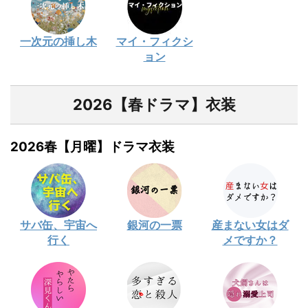
一次元の挿し木
マイ・フィクシ
ョン
2026【春ドラマ】衣装
2026春【月曜】ドラマ衣装
サバ缶、宇宙へ
銀河の一票
産まない女はダ
行く
メですか？