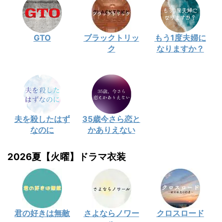
GTO
ブラックトリッ
もう1度夫婦に
ク
なりますか？
夫を殺したはず
35歳今さら恋と
なのに
かありえない
2026夏【火曜】ドラマ衣装
君の好きは無敵
さよならノワー
クロスロード