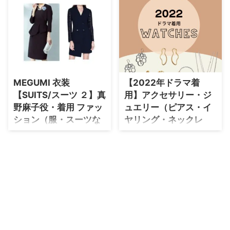
ど）衣装協力ブランド
【持続可能な恋ですか？～父と娘
M ...
は？
の結婚行進曲～】MEGUMI・足
立瞳役ドラマ衣装・番宣衣装まと
ドラマ【おいハンサム!!・おいハ
め♪最終話まで随時更新していき
ンサム!!2】でMEGUMI（めぐ
ます！ MEGUMIさんの衣装(ヨ
み）さんが演じる伊藤千鶴（いと
ガウェア・ブラウス・パンツ・ピ
う ちづる）役に衣装提供されて
アス・バッグ・靴など)のブラン
いるドラマの服装（ファッショ
ド名・購入先をリサーチしてまと
ン・コーデ）の「ブランド」や
MEGUMI 衣装
【2022年ドラマ着
めています♪ 「持続可能な恋で
「購入先」の情報をまとめていま
【SUITS/スーツ ２】真
用】アクセサリー・ジ
すか(じぞ恋)」は2022年4月スタ
す♪ MEGUMIめぐみさんがド
ートドラマ♪ MEGUMIさんは女
野麻子役・着用 ファッ
ュエリー（ピアス・イ
ラマ【おいハンサム!!・おいハン
性起業家の役で登場します♪
ション（服・スーツな
ヤリング・ネックレ
サム!!2】伊藤千鶴いとう ちづる
MEGUMIさんのプロフィール
役で着用している、 を衣装協力
ど）のブランドはこち
ス・指輪など）まとめ
（年齢・身長）過去に出演したド
のブランドからリサーチして紹介
ら♪
♪
ラマの ...
♪ 第1話〜最終回まで、着用シー
【SUITS/スーツ ２】MEGUMIさ
2022年放送ドラマで女優さん､モ
ン別・コーデ別にドラマファッシ
んが真野麻子役で着用してるファ
デルさんが着用しているアクセサ
ョンをまとめていきます♪ 着用ア
ッションをまとめていきます♪
リーやジュエリーをドラマ・芸能
イテ ...
《フジテレビ》 2020年 夏ドラマ
人別にまとめています♪ ＼
♪ 毎週 月曜日 よる9時から放送♪
2024年ドラマ着用アクセサリー
【SUITS/スーツ ２】主題歌 こ
もまとめてます♪／
ちらのページでは真野麻子役の
https://drama-tv-
MEGUMIさんがドラマ【SUITS/
fashion.com/2024-jdrama-