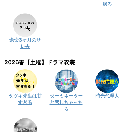
戻る
余命3ヶ月のサ
レ夫
2026春【土曜】ドラマ衣装
タツキ先生は甘
ターミネーター
時光代理人
すぎる
と恋しちゃった
ら