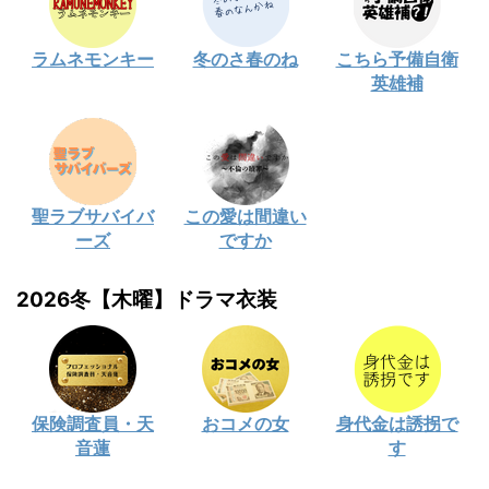
ラムネモンキー
冬のさ春のね
こちら予備自衛
英雄補
聖ラブサバイバ
この愛は間違い
ーズ
ですか
2026冬【木曜】ドラマ衣装
保険調査員・天
おコメの女
身代金は誘拐で
音蓮
す