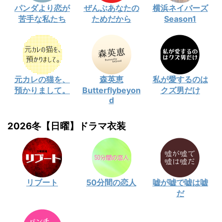
パンダより恋が
ぜんぶあなたの
横浜ネイバーズ
苦手な私たち
ためだから
Season1
元カレの猫を、
森英恵
私が愛するのは
預かりまして。
Butterflybeyon
クズ男だけ
d
2026冬【日曜】ドラマ衣装
リブート
50分間の恋人
嘘が嘘で嘘は嘘
だ