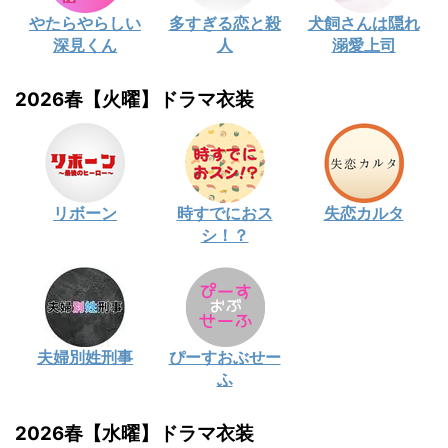
やたらやらしい
多すぎる恋と殺
犬飼さんは隠れ
深見くん
人
溺愛上司
2026春【火曜】ドラマ衣装
リボーン
時すでにおス
失恋カルタ
シ！？
夫婦別姓刑事
ぴーすおぶせー
ふ
2026春【水曜】ドラマ衣装