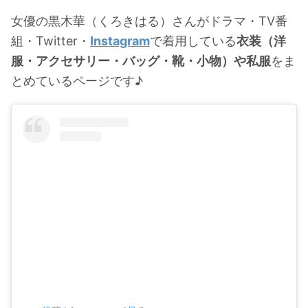
・
石原さとみ
女優の黒木華（くろきはる）さんがドラマ・TV番
・
広瀬アリス
組・Twitter・
Instagram
で着用している
衣装（洋
服・アクセサリー・バッグ・靴・小物）や私服
をま
・
松本若菜
とめているページです♪
・
永野芽郁
・
波瑠
・
奈緒
・
高畑充希
・
さとうほなみ
・
前田敦子
・
水川あさみ
・
田中みな実
・
松岡茉優
・
福原遥
・
小芝風花