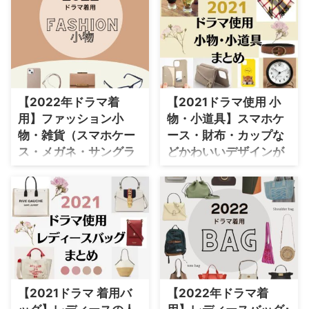
時からの #THE夜会 は超豪華2️⃣
モデルさんが着用している腕時計
装を全部チェック♪ &nbsp ...
時間スペシャル🤩🎪✨ 櫻井さん
をドラマ・芸能人別にまとめてい
が親友 #妻夫木聡 さん #佐藤隆
ます♪【随時更新】 ＼2026年
太 さんと行く #男3人旅 第2️⃣弾
新ドラマで着用された腕時計はこ
をお届け👏👏 とにかく旅を楽し
ちらからチェック♪／
む姿はファンならずとも必見🚙🍧
https://drama-tv-
🍕 そして #嵐 #二宮和也 さんと
fashion.com/2026-
【2022年ドラマ着
【2021ドラマ使用 小
妻夫木さんが『クイズ ...
dramafashion-watchts/ ⇒
用】ファッション小
物・小道具】スマホケ
【2025ドラマ衣装】芸能人着用
腕時計 ⇒ 【2024ドラマ衣装】芸
物・雑貨（スマホケー
ース・財布・カップな
能人着用 腕時計 ⇒ 【2023ドラ
ス・メガネ・サングラ
どかわいいデザインが
マ衣装】芸能人着用 腕時計 ⇒
ス・財布・帽子・食器
大盛り！ドラマ・芸能
【2022ドラマ衣装】芸能人着用
など）まとめ♪
人別まとめ♪
腕時 ...
2022年放送ドラマで芸能人が着
このページでは2021年に放送さ
用していたファッション小物・雑
れたドラマでモデルや女優さんが
貨・小道具などをドラマ・芸能人
使用しているスマホケースなどの
別にまとめています♪ ＼2026
小道具をドラマ・芸能人別にまと
年新ドラマで着用されたドラマ小
めて紹介しています♪【随時更
道具もチェック♪／
新】 カラフルなスマホケース 機
https://drama-tv-
能性ばつぐんのスマホケース 財
【2021ドラマ 着用バ
【2022年ドラマ着
fashion.com/2026-
布 スカーフ 靴下 チョーカー 麦わ