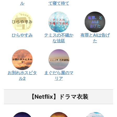
ル
て寝て待て
ひらやすみ
テミスの不確か
有罪とAIは告げ
な法廷
た
お別れホスピタ
まぐだら屋のマ
ル2
リア
【Netflix】ドラマ衣装