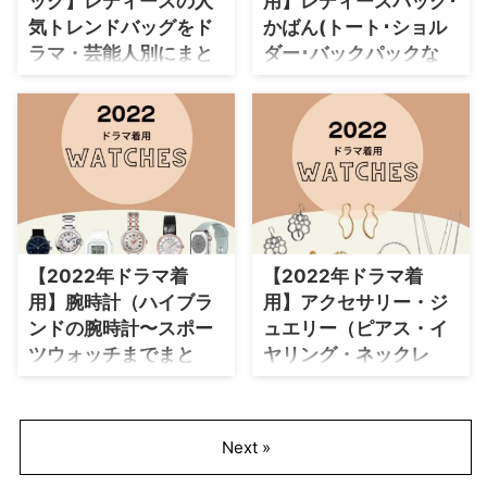
ッグ】レディースの人
用】レディースバッグ･
dramafashion-komonozakka/ ⇒
ら帽子 エプロン かわいいカップ
気トレンドバッグをド
かばん(トート･ショル
【2025年ドラマ衣装】ファッシ
ぬいぐるみ などなど、真似して
ョン小物 ⇒ 【2024年ドラマ衣
おそろいにしたくなるデザインが
ラマ・芸能人別にまと
ダー･バックパックな
装】ファッション小物 ⇒ 【2023
たくさんありますよ♪ どんなシ
めて紹介♪
ど)ブランドまとめ
年ドラマ衣装】ファッション小物
ーン・シュチュエーションで登場
2021年に放送されたドラマでモ
2022年に放送されたドラマで着
⇒ 【2021年ドラマ衣装】ファッ
したのか、芸能人の着用コーデも
デルや女優さんが着用しているト
用されたレディースバッグを、ド
シ ...
参考になるのでチェックしてみて
レンドの人気レディースバッグ・
ラマ名・芸能人別にまとめていま
ください♪ &nbs ...
かばんをドラマ・芸能人別にまと
す♪ ＼2025年新ドラマで着
めて紹介しています♪
用されたバッグはこちらからチェ
ック♪／ https://drama-tv-
fashion.com/2025-drama-bag/
⇒ 【2024ドラマ衣装】芸能人着
【2022年ドラマ着
【2022年ドラマ着
用 バッグ ⇒ 【2023ドラマ衣
用】腕時計（ハイブラ
用】アクセサリー・ジ
装】芸能人着用 バッグ ⇒ 【2021
ドラマ衣装】芸能人着用 バッグ
ンドの腕時計〜スポー
ュエリー（ピアス・イ
【silent(サイレント) 】 ...
ツウォッチまでまと
ヤリング・ネックレ
め）
ス・指輪など）まとめ
♪
2022年放送ドラマで俳優さんや
モデルさんが着用していた腕時計
2022年放送ドラマで女優さん､モ
Next »
をまとめています♪ ＼2025
デルさんが着用しているアクセサ
年の新ドラマで着用された腕時計
リーやジュエリーをドラマ・芸能