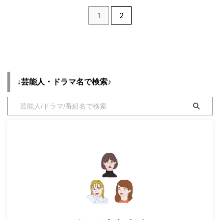
はこちらからチェック♪／
人別にまとめています♪ ＼
https://drama-tv-
1
2
2024年ドラマ着用アクセサリー
fashion.com/2025-drama-
もまとめてます♪／
watchts/ ⇒ 【2024ドラマ衣装】
https://drama-tv-
芸能人着用 腕時計 ⇒ 【2023ド
fashion.com/2024-jdrama-
ラマ衣装】芸能人着用 腕時計 ⇒
ewelry/ https://drama-tv-
【2021ドラマ衣装】芸能人着用
fashion.com/2022-jewelry/ ⇒
腕時計 【silent(サイレント) ...
【2021年ドラマ着用】アクセサ
↓芸能人・ドラマ名で検索♪
リー 【silent(サイレント) 】
川口春奈 アクセサリー ...