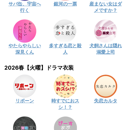
サバ缶、宇宙へ
銀河の一票
産まない女はダ
行く
メですか？
やたらやらしい
多すぎる恋と殺
犬飼さんは隠れ
深見くん
人
溺愛上司
2026春【火曜】ドラマ衣装
リボーン
時すでにおス
失恋カルタ
シ！？