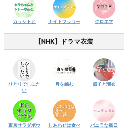
カラシトと
ナイトフラワー
クロエマ
【NHK】ドラマ衣装
ひとりでしにた
舟を編む
照子と瑠衣
い
東京サラダボウ
しあわせは食べ
バニラな毎日