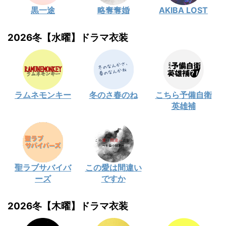
黒一途
略奪奪婚
AKIBA LOST
2026冬【水曜】ドラマ衣装
ラムネモンキー
冬のさ春のね
こちら予備自衛
英雄補
聖ラブサバイバ
この愛は間違い
ーズ
ですか
2026冬【木曜】ドラマ衣装