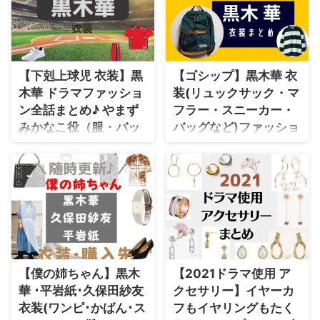
ブ（秋田書店）で好評連載中のコ
ッグ･アクセ・靴など）やドラマ
ナリ ミサト先生のコミックをド
ファッションのコーデを着用シー
ラマ化したもの♫ 主演は大島
ン別・コーデ別に紹介♪
凪（おおしま なぎ）役の黒木 華
さん♪彼氏役は我聞 慎二（がもん
【下剋上球児 衣装】黒
【ゴシップ】黒木華 衣
しんじ）役の高橋 一生さんです
ね(*^^*) 主題歌は人気シンガー
木華 ドラマファッショ
装(リュックサック・マ
ソングライター・miwa の新曲
ン全話まとめ♪ やまず
フラー・スニーカー・
「リブート」♫ このページでは
みかなこ役（服・バッ
バッグなど)ファッショ
なぎ役の（黒木 華さん ...
グ・靴など）着用ブラ
ンのブランド名や購入
ンドは？
先・通販先紹介♪
【下剋上球児】黒木華さん（やま
【ゴシップ#彼女が知りたい本当
ずみ かなこ役）の衣装（服･バッ
の○○】黒木華(くろき はる)・瀬
グ･靴など）やドラマファッショ
古凛々子(せこ りりこ)役ドラマ衣
ンを着用シーン別・コーデ別に紹
装速報♪ ポスタービジュアル解
介してます♪
禁‼️ 撮影時📸スタッフから ｢カッ
コいい！｣との声が 続出した😆キ
ャストの クールな表情にご注目
【僕の姉ちゃん】黒木
【2021ドラマ使用 ア
を 公式HPもリニューアル✨ 第1
華 ･平岩紙･久保田紗友
クセサリー】イヤーカ
話のストーリー&場面写真も 公開
衣装(ワンピ･かばん･ス
フもイヤリングもたく
しました👇