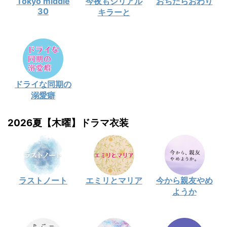
Tokyo middle
今夜もシリアル
おちたらおわり
30
キラーと
ドライな同期の
溺愛癖
2026夏【木曜】ドラマ衣装
ラストノート
エミリとマリア
今から親友やめ
ようか