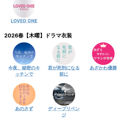
LOVED ONE
2026春【木曜】ドラマ衣装
今夜、秘密のキ
君が死刑になる
あざかわ優勝
ッチンで
前に
あのさず
ディープリベン
ジ