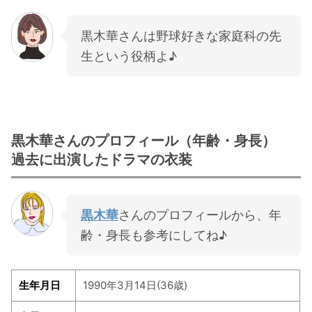
・
橋本環奈
黒木華さんは野球好きな家庭科の先
生という役柄よ♪
【よく検索されてる男性芸能人】
・
目黒蓮
・
京本大我
・
松村北斗
黒木華さんのプロフィール（年齢・身長）
・
赤楚衛二
過去に出演したドラマの衣装
・
木村拓哉（キムタク）
・
佐藤健
黒木華
さんのプロフィールから、年
・
玉森裕太
齢・身長も参考にしてね♪
・
岡田将生
・
永瀬廉
・
平野紫耀
生年月日
1990年3月14日(36歳)
・
松下洸平