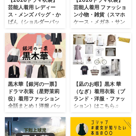
芸能人着用 レディー
芸能人着用 ファッショ
ス・メンズ バッグ・か
ン小物・雑貨（スマホ
ばん（ショルダーバッ
ケース・メガネ・サン
グ・リュック・トート
グラス・ヘアアクセ・
バックなど）ブラン
財布・傘など）ブラン
ド・購入先まとめ
ド・購入先まとめ
2026年放送ドラマで着用された
2026年放送ドラマで芸能人が着
おしゃれでかわいいレディースバ
用しているファッション小物・雑
ッグ・かっこいいメンズバッグの
貨・小道具（メガネ・サングラ
ブランド・購入先をドラマ・芸能
ス・財布・スマホケース・パジャ
人別にまとめていきます♪【随時
マ・帽子・傘・マフラーなど）の
更新】 ＼2025年ドラマで着
ブランド・購入先をドラマ・芸能
黒木華【銀河の一票】
【凪のお暇】黒木 華
用されたバッグはこちらからチェ
人別にまとめています♪【随時更
ドラマ衣装（星野茉莉
（なぎ）着用衣装（ブ
ック♪／ https://drama-tv-
新】 ＼2025年のドラマで着
役）着用ファッション
ランド・洋服・ファッ
fashion.com/2025-drama-bag/
用された小物はこちらからチェッ
全話まとめ！洋服 バッ
ション）はこちら♫
⇒ 【2024ドラマ衣装】芸能人着
ク♪／ https://drama-tv-
用 バッグ ⇒ 【2023ドラマ衣
fashion.com/2025-drama-
グ アクセなどの衣装協
2019年夏ドラマ♫ TBS系 7月19
装】芸能人着用 バッグ ⇒
fashion-komonozakka/ ⇒
力ブランドは？
日スタート♪ 毎週金曜日 夜10
【2022ドラマ衣装】芸能人着用
【2024年ドラマ衣装】ファッシ
時放送の【凪のお暇】（なぎのお
【銀河の一票】黒木華さん（ほし
バッグ ⇒ 【2021ドラ ...
ョン小物 ⇒ 【2 ...
いとま）は、 月刊エレガンスイ
のまり役）の衣装・服装（服･バ