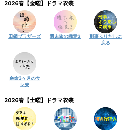
2026春【金曜】ドラマ衣装
田鎖ブラザーズ
週末旅の極意3
刑事ふりだしに
戻る
余命3ヶ月のサ
レ夫
2026春【土曜】ドラマ衣装