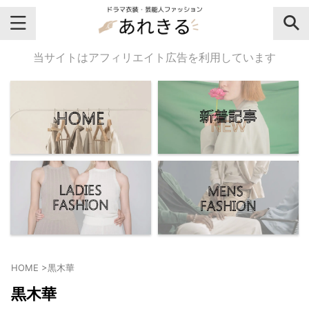
＼芸能人名・ドラマ名で検索♪／
当サイトはアフィリエイト広告を利用しています
気になるドラマ名や芸能人名でおし
ゃれなドラマ衣装・ファッションを
チェックしてね♪
【よく検索されてる女性芸能人】
・
有村架純
HOME
>
黒木華
・
広瀬すず
黒木華
・
川口春奈