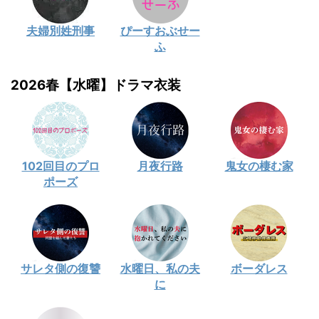
夫婦別姓刑事
ぴーすおぶせー
ふ
2026春【水曜】ドラマ衣装
102回目のプロ
月夜行路
鬼女の棲む家
ポーズ
サレタ側の復讐
水曜日、私の夫
ボーダレス
に