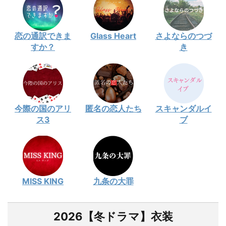
恋の通訳できま
Glass Heart
さよならのつづ
すか？
き
今際の国のアリ
匿名の恋人たち
スキャンダルイ
ス3
ブ
MISS KING
九条の大罪
2026【冬ドラマ】衣装