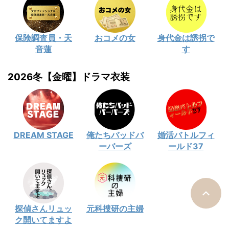
保険調査員・天
おコメの女
身代金は誘拐で
音蓮
す
2026冬【金曜】ドラマ衣装
DREAM STAGE
俺たちバッドバ
婚活バトルフィ
ーバーズ
ールド37
探偵さんリュッ
元科捜研の主婦
ク開いてますよ