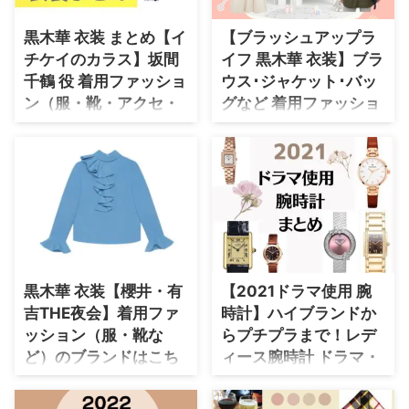
ます ※発送は日本国内に限らせて
頂きます ※アカウントは"公開"状
黒木華 衣装 まとめ【イ
【ブラッシュアップラ
態でご参加下さい 映画『#余命
チケイのカラス】坂間
イフ 黒木華 衣装】ブラ
10年』2022年春公開🎞️
https://t.co/cWr5vjndd3 — 映画
千鶴 役 着用ファッショ
ウス･ジャケット･バッ
『余命10年』公式 (@yom ...
ン（服・靴・アクセ・
グなど 着用ファッショ
バッグなど）ブランド
ンまとめ♪
紹介♪
【ブラッシュアップライフ】黒木
華(もりやま れな役)のファッショ
黒木華さんがドラマ【イチケイの
ンやコーディネートを、着用シー
カラス】坂間千鶴（さかま ちず
ン別に最新話からまとめています
る）役で着用しているファッショ
♪
ン・衣装（トレンチコートなどの
服・バッグ・アクセサリー・腕時
計・靴など）のブランドやコーデ
を最終話までまとめています
黒木華 衣装【櫻井・有
【2021ドラマ使用 腕
♪(*^^*)【随時チェックして更
吉THE夜会】着用ファ
時計】ハイブランドか
新！】 黒木華さんのプロフィ
ッション（服・靴な
らプチプラまで！レデ
ール（年齢・身長）過去に出演し
たドラマの衣装 生年月日 1990年
ど）のブランドはこち
ィース腕時計 ドラマ・
3月14日(歳) 身長 164cm ドラマ
ら♪
芸能人別まとめ♪
衣装 銀河の一票 黒木華さんの公
【櫻井・有吉THE夜会】 今夜9️⃣
2021年放送ドラマで俳優さんや
式SNS Instagram ⇒ 黒木華の衣