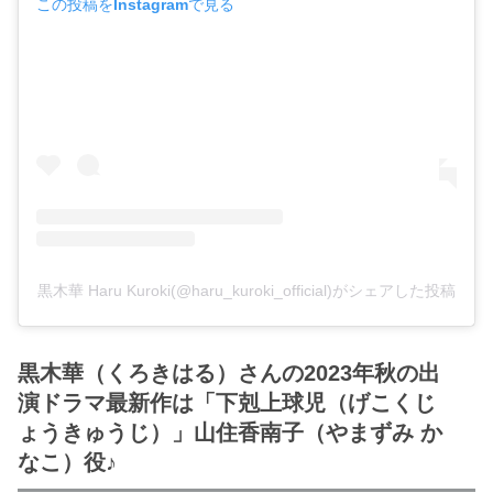
この投稿をInstagramで見る
・
木南晴夏
・
今田美桜
・
清原果耶
・
菜々緒
・
森七菜
・
吉川愛
・
見上愛
・
出口夏希
黒木華 Haru Kuroki(@haru_kuroki_official)がシェアした投稿
・
田辺桃子
・
滝沢カレン
黒木華（くろきはる）さんの2023年秋の出
・
トリンドル玲奈
演ドラマ最新作は「下剋上球児（げこくじ
・
深田恭子
ょうきゅうじ）」山住香南子（やまずみ か
・
芳根京子
なこ）役♪
・
北川景子