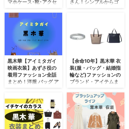
https://t.co/E2hVe116YT#黒木華
マホケース･靴･アクセ
さん！シンプルからゴ
#溝端淳平 #野村周平 #野間口徹
サリーなど)ファッショ
ージャスまでレディー
#石井杏奈 #寛一郎# ...
ンのブランド全話まと
スの人気アクセを芸能
め♪
人別まとめ♪
「僕の姉ちゃん」 テレビ東京･
このページでは2021年に放送さ
BSテレ東&Amazon Prime
れたドラマでモデルや女優さんが
Video 原作は雑誌『anan』で
使用しているかわいいレディース
長期連載中の益田ミリの人気漫画
アクセサリーをドラマ・芸能人別
「僕の姉ちゃん」 【僕の姉ちゃ
にまとめて紹介しています♪【随
ん】白井ちはる役の黒木華(くろ
時更新】 ハイブランドのネック
黒木華【アイミタガイ
【余命10年】黒木華 衣
き はる)さん･真田美穂子役の久
レス ロングネックレス ゴールド
映画衣装】あずさ役の
装(服・バッグ・結婚指
保田紗友(くぼたさゆ)さん･東海
リング ピアス イヤリング イヤー
着用ファッション全話
輪など)ファッションの
林明日美役の平岩紙(ひらいわか
カフ 結婚指輪 などなど、プチプ
まとめ！洋服 バッグ ア
ブランド・アイテムま
み)が着用している衣装・ファッ
ラからラグジュアリーなモノまで
ション・コーディネートを紹介♪
目を楽しませてくれるネックレス
クセなどのブランド&
とめ♪
洋服(ワンピース・ブラウス・ス
がたくさんあります♪ ビジネス
コーデは？
【余命10年】黒木華(くろき は
カート・ジャケット・パンツ) バ
用・プライベート用・パーティ用
る)・映画衣装速報♪ ＜ キャンペ
【アイミタガイ】黒木華さん（あ
ッグ/かばん 腕時計 靴(パンプス)
など、さまざまなシーンで用途に
ーン詳細 ＞ 【🖋️賞品】 ❋ティザ
ずさ役）の衣装・服装（服･バッ
スマホケース・口紅、、 ...
合わせてどんなファッションに合
ービジュアル ポスター 10名様
グ･アクセ・靴など）や映画ファ
わせていたのか、芸能人の着用コ
【🖋️注意事項】 ※10/24(日)締切
ッションのコーデを着用シーン
ーデも ...
※当選者の方にはDMでご連絡し
別・コーデ別に紹介♪