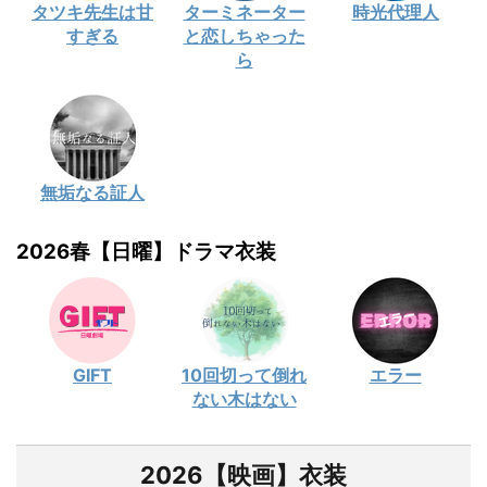
タツキ先生は甘
ターミネーター
時光代理人
すぎる
と恋しちゃった
ら
無垢なる証人
2026春【日曜】ドラマ衣装
GIFT
10回切って倒れ
エラー
ない木はない
2026【映画】衣装