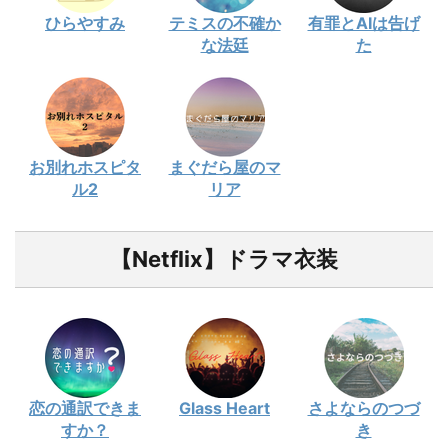
ひらやすみ
テミスの不確か
有罪とAIは告げ
な法廷
た
お別れホスピタ
まぐだら屋のマ
ル2
リア
【Netflix】ドラマ衣装
恋の通訳できま
Glass Heart
さよならのつづ
すか？
き