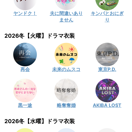
ヤンドク！
夫に間違いあり
キンパとおにぎ
ません
り
2026冬【火曜】ドラマ衣装
再会
未来のムスコ
東京P.D.
黒一途
略奪奪婚
AKIBA LOST
2026冬【水曜】ドラマ衣装