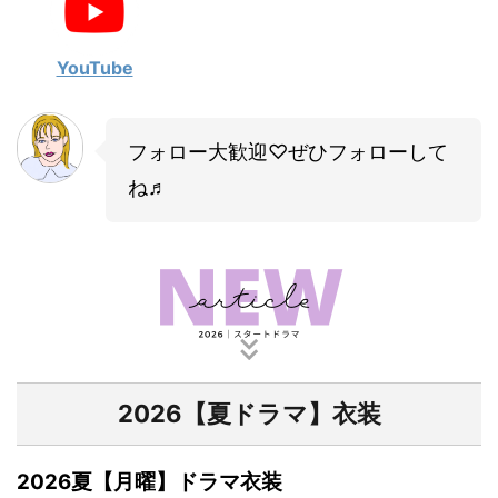
・
山田裕貴
・
田中圭
YouTube
・
女子アナ衣装
フォロー大歓迎♡ぜひフォローして
・
バラエティ番組衣裳
ね♬
2026【夏ドラマ】衣装
2026夏【月曜】ドラマ衣装