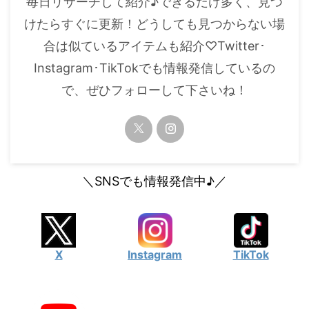
毎日リサーチして紹介♪できるだけ多く、見つ
・
橋本環奈
けたらすぐに更新！どうしても見つからない場
合は似ているアイテムも紹介♡Twitter･
【よく検索されてる男性芸能人】
Instagram･TikTokでも情報発信しているの
・
目黒蓮
で、ぜひフォローして下さいね！
・
京本大我
・
松村北斗
・
赤楚衛二
・
木村拓哉（キムタク）
＼SNSでも情報発信中♪／
・
佐藤健
・
玉森裕太
・
岡田将生
X
Instagram
TikTok
・
永瀬廉
・
平野紫耀
・
松下洸平