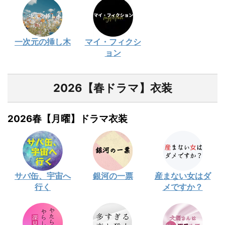
一次元の挿し木
マイ・フィクシ
ョン
2026【春ドラマ】衣装
2026春【月曜】ドラマ衣装
サバ缶、宇宙へ
銀河の一票
産まない女はダ
行く
メですか？