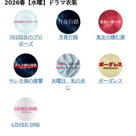
2026春【水曜】ドラマ衣装
102回目のプロ
月夜行路
鬼女の棲む家
ポーズ
サレタ側の復讐
水曜日、私の夫
ボーダレス
に
LOVED ONE