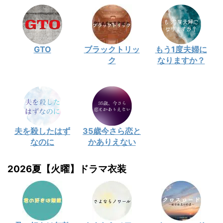
GTO
ブラックトリッ
もう1度夫婦に
ク
なりますか？
夫を殺したはず
35歳今さら恋と
なのに
かありえない
2026夏【火曜】ドラマ衣装