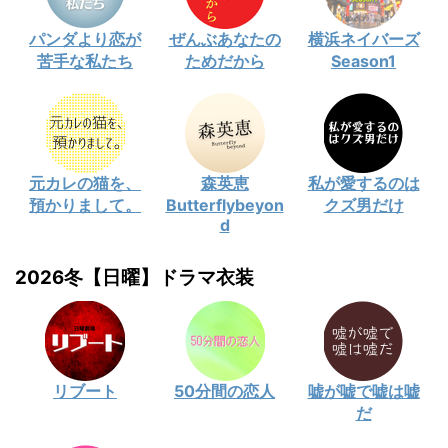
パンダより恋が
ぜんぶあなたの
横浜ネイバーズ
苦手な私たち
ためだから
Season1
元カレの猫を、
森英恵
私が愛するのは
預かりまして。
Butterflybeyon
クズ男だけ
d
2026冬【日曜】ドラマ衣装
リブート
50分間の恋人
嘘が嘘で嘘は嘘
だ