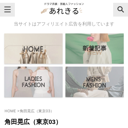
＼芸能人名・ドラマ名で検索♪／
当サイトはアフィリエイト広告を利用しています
気になるドラマ名や芸能人名でおし
ゃれなドラマ衣装・ファッションを
チェックしてね♪
【よく検索されてる女性芸能人】
・
有村架純
HOME
>
角田晃広（東京03）
・
広瀬すず
角田晃広（東京03）
・
川口春奈