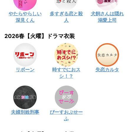
やたらやらしい
多すぎる恋と殺
犬飼さんは隠れ
深見くん
人
溺愛上司
2026春【火曜】ドラマ衣装
リボーン
時すでにおス
失恋カルタ
シ！？
夫婦別姓刑事
ぴーすおぶせー
ふ