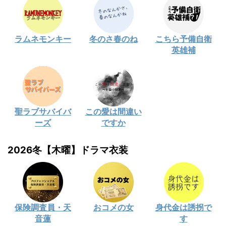
ラムネモンキー
冬のさ春のね
こちら予備自衛
英雄補
聖ラブサバイバ
この愛は間違い
ーズ
ですか
2026冬【木曜】ドラマ衣装
保険調査員・天
おコメの女
身代金は誘拐で
音蓮
す