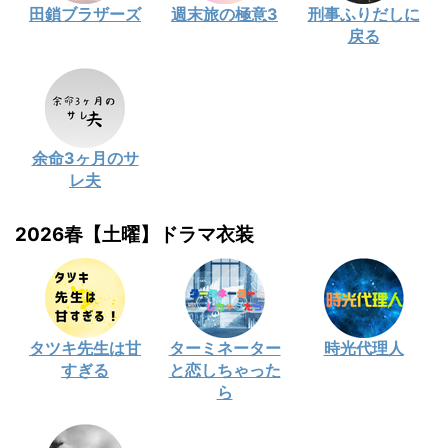
田鎖ブラザーズ
週末旅の極意3
刑事ふりだしに
戻る
余命3ヶ月のサ
レ夫
2026春【土曜】ドラマ衣装
タツキ先生は甘
ターミネーター
時光代理人
すぎる
と恋しちゃった
ら