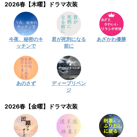
2026春【木曜】ドラマ衣装
今夜、秘密のキ
君が死刑になる
あざかわ優勝
ッチンで
前に
あのさず
ディープリベン
ジ
2026春【金曜】ドラマ衣装