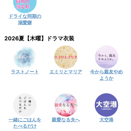
ドライな同期の
溺愛癖
2026夏【木曜】ドラマ衣装
ラストノート
エミリとマリア
今から親友やめ
ようか
一緒にごはんを
親愛なる夫へ
大空港
たべるだけ