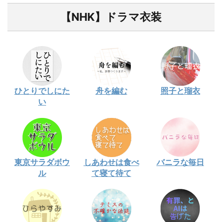
【NHK】ドラマ衣装
ひとりでしにた
舟を編む
照子と瑠衣
い
東京サラダボウ
しあわせは食べ
バニラな毎日
ル
て寝て待て