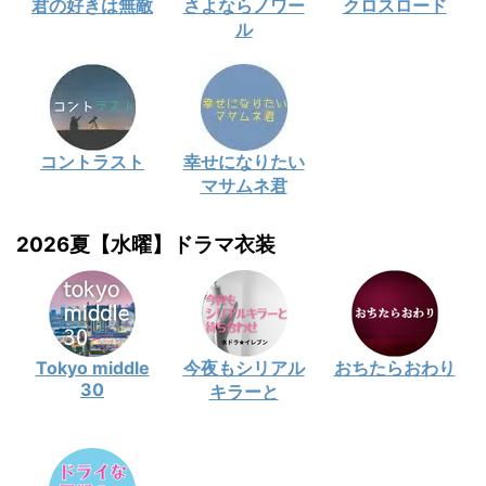
君の好きは無敵
さよならノワー
クロスロード
ル
コントラスト
幸せになりたい
マサムネ君
2026夏【水曜】ドラマ衣装
Tokyo middle
今夜もシリアル
おちたらおわり
30
キラーと