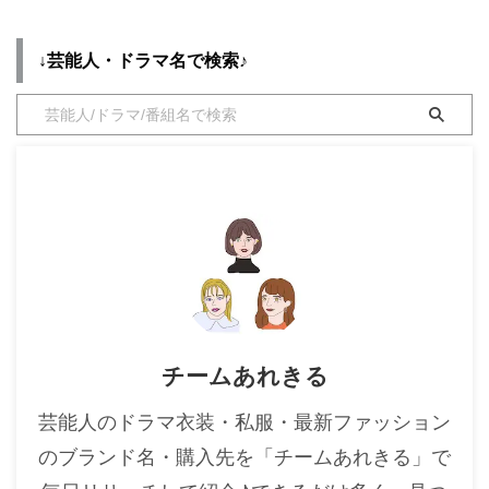
リー・腕時計・靴など）のブラン
・
木南晴夏
ドやコーデを最終話までまとめて
います♪(*^^*)【随時チェックし
↓芸能人・ドラマ名で検索♪
・
今田美桜
て更新！】 ポスタービジュアル
解禁！ 大豆田とわ子と番号順に
・
清原果耶
並んだ三人の元夫たちの表情をお
・
菜々緒
楽しみ下さい。 そして今夜9時 #
青のSP で第2弾ティザー映像を
・
森七菜
初放送します。#大豆田とわ子と
・
吉川愛
三人の元夫 #まめ夫 #松たか子 #
岡田将生 #角田晃広 #松田龍平
・
見上愛
HPもリニ ...
・
出口夏希
・
田辺桃子
・
滝沢カレン
チームあれきる
・
トリンドル玲奈
・
深田恭子
芸能人のドラマ衣装・私服・最新ファッション
・
芳根京子
のブランド名・購入先を「チームあれきる」で
・
北川景子