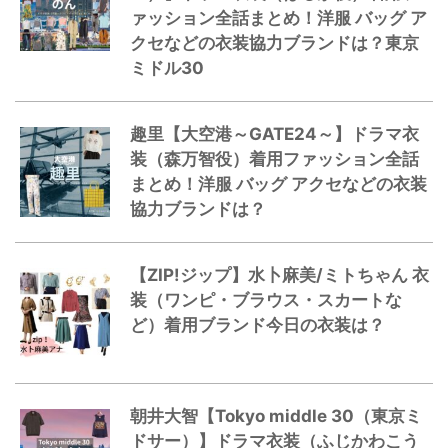
ァッション全話まとめ！洋服 バッグ ア
クセなどの衣装協力ブランドは？東京
ミドル30
趣里【大空港～GATE24～】ドラマ衣
装（森万智役）着用ファッション全話
まとめ！洋服 バッグ アクセなどの衣装
協力ブランドは？
【ZIP!ジップ】水卜麻美/ミトちゃん 衣
装（ワンピ・ブラウス・スカートな
ど）着用ブランド今日の衣装は？
朝井大智【Tokyo middle 30（東京ミ
ドサー）】ドラマ衣装（ふじかわこう