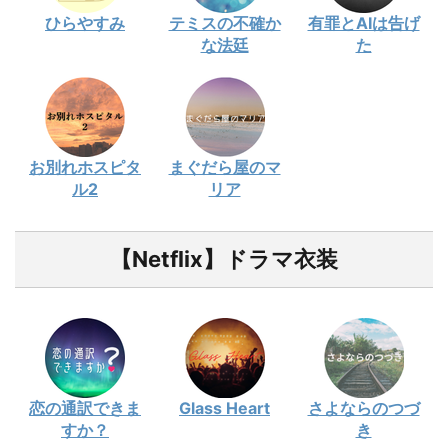
ひらやすみ
テミスの不確か
有罪とAIは告げ
な法廷
た
お別れホスピタ
まぐだら屋のマ
ル2
リア
【Netflix】ドラマ衣装
恋の通訳できま
Glass Heart
さよならのつづ
すか？
き