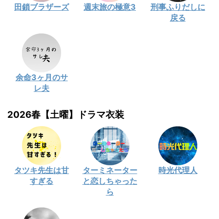
田鎖ブラザーズ
週末旅の極意3
刑事ふりだしに
戻る
余命3ヶ月のサ
レ夫
2026春【土曜】ドラマ衣装
タツキ先生は甘
ターミネーター
時光代理人
すぎる
と恋しちゃった
ら