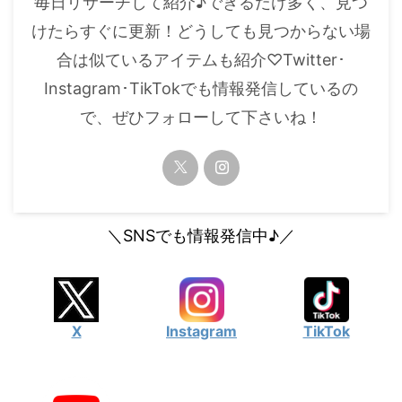
毎日リサーチして紹介♪できるだけ多く、見つ
・
橋本環奈
けたらすぐに更新！どうしても見つからない場
合は似ているアイテムも紹介♡Twitter･
【よく検索されてる男性芸能人】
Instagram･TikTokでも情報発信しているの
・
目黒蓮
で、ぜひフォローして下さいね！
・
京本大我
・
松村北斗
・
赤楚衛二
・
木村拓哉（キムタク）
＼SNSでも情報発信中♪／
・
佐藤健
・
玉森裕太
・
岡田将生
X
Instagram
TikTok
・
永瀬廉
・
平野紫耀
・
松下洸平