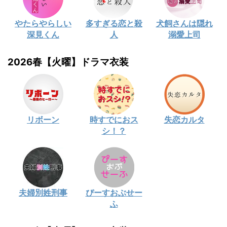
やたらやらしい
多すぎる恋と殺
犬飼さんは隠れ
深見くん
人
溺愛上司
2026春【火曜】ドラマ衣装
リボーン
時すでにおス
失恋カルタ
シ！？
夫婦別姓刑事
ぴーすおぶせー
ふ