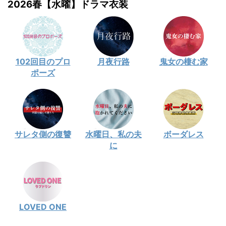
2026春【水曜】ドラマ衣装
102回目のプロ
月夜行路
鬼女の棲む家
ポーズ
サレタ側の復讐
水曜日、私の夫
ボーダレス
に
LOVED ONE