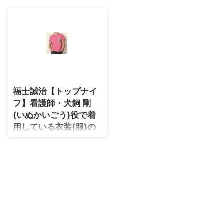
・
石原さとみ
・
広瀬アリス
・
松本若菜
・
永野芽郁
・
波瑠
福士誠治【トップナイ
・
奈緒
フ】看護師・犬飼 剛
・
高畑充希
(いぬかいごう)役で着
・
さとうほなみ
用している衣装(服)の
ブランドはこちらです
・
前田敦子
♪
・
水川あさみ
福士誠治(ふくし せいじ)さんが
・
田中みな実
【トップナイフ】で看護師・犬飼
剛(いぬかいごう)役を演じている
・
松岡茉優
時に着用している衣装・ファッシ
・
福原遥
ョンはこちらからチェック♪ 天
海祐希、ベリーショートヘアに
・
小芝風花