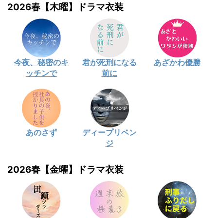
2026春【木曜】ドラマ衣装
今夜、秘密のキ
君が死刑になる
あざかわ優勝
ッチンで
前に
あのさず
ディープリベン
ジ
2026春【金曜】ドラマ衣装