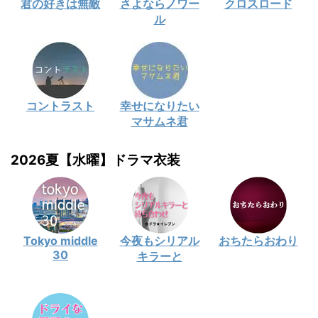
君の好きは無敵
さよならノワー
クロスロード
ル
コントラスト
幸せになりたい
マサムネ君
2026夏【水曜】ドラマ衣装
Tokyo middle
今夜もシリアル
おちたらおわり
30
キラーと