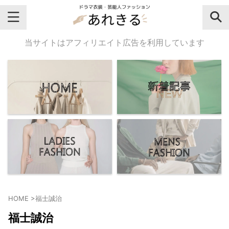
＼芸能人名・ドラマ名で検索♪／
当サイトはアフィリエイト広告を利用しています
気になるドラマ名や芸能人名でおし
ゃれなドラマ衣装・ファッションを
チェックしてね♪
【よく検索されてる女性芸能人】
・
有村架純
HOME
>
福士誠治
・
広瀬すず
福士誠治
・
川口春奈