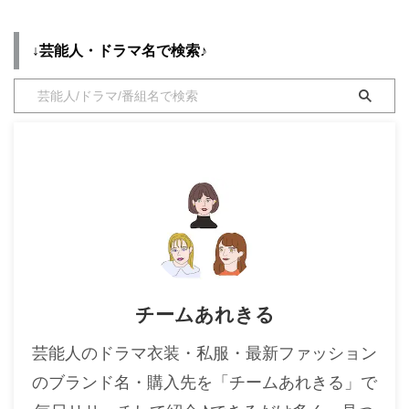
新ドラマ「トップナイフ」メイン
キャスト発表@topknife_ntv
・
木南晴夏
@furukawa_staff
↓芸能人・ドラマ名で検索♪
・
今田美桜
@Alice1211_Mg ▼ほか写真あり
https://t.co/f5JT0ouKpD — モデ
・
清原果耶
ルプレス (@modelpress)
・
菜々緒
November 28, 2019 【トップナ
イフ-天才脳外科医の条件- ...
・
森七菜
・
吉川愛
・
見上愛
・
出口夏希
・
田辺桃子
・
滝沢カレン
チームあれきる
・
トリンドル玲奈
・
深田恭子
芸能人のドラマ衣装・私服・最新ファッション
・
芳根京子
のブランド名・購入先を「チームあれきる」で
・
北川景子