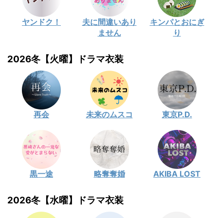
ヤンドク！
夫に間違いあり
キンパとおにぎ
ません
り
2026冬【火曜】ドラマ衣装
再会
未来のムスコ
東京P.D.
黒一途
略奪奪婚
AKIBA LOST
2026冬【水曜】ドラマ衣装