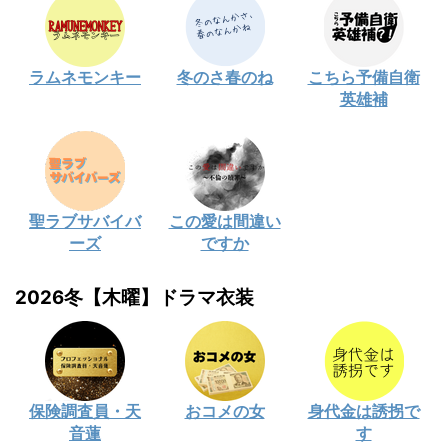
ラムネモンキー
冬のさ春のね
こちら予備自衛
英雄補
聖ラブサバイバ
この愛は間違い
ーズ
ですか
2026冬【木曜】ドラマ衣装
保険調査員・天
おコメの女
身代金は誘拐で
音蓮
す