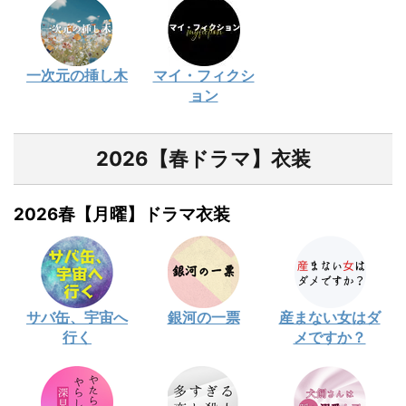
一次元の挿し木
マイ・フィクシ
ョン
2026【春ドラマ】衣装
2026春【月曜】ドラマ衣装
サバ缶、宇宙へ
銀河の一票
産まない女はダ
行く
メですか？