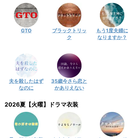
GTO
ブラックトリッ
もう1度夫婦に
ク
なりますか？
夫を殺したはず
35歳今さら恋と
なのに
かありえない
2026夏【火曜】ドラマ衣装