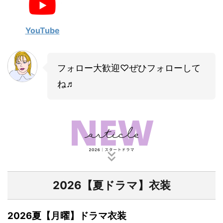
・
山田裕貴
・
田中圭
YouTube
・
女子アナ衣装
フォロー大歓迎♡ぜひフォローして
・
バラエティ番組衣裳
ね♬
2026【夏ドラマ】衣装
2026夏【月曜】ドラマ衣装