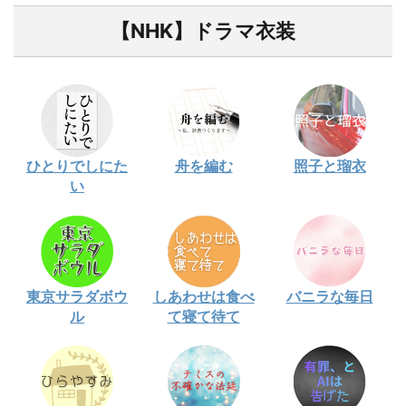
【NHK】ドラマ衣装
ひとりでしにた
舟を編む
照子と瑠衣
い
東京サラダボウ
しあわせは食べ
バニラな毎日
ル
て寝て待て