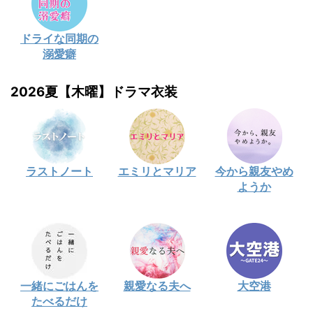
ドライな同期の
溺愛癖
2026夏【木曜】ドラマ衣装
ラストノート
エミリとマリア
今から親友やめ
ようか
一緒にごはんを
親愛なる夫へ
大空港
たべるだけ