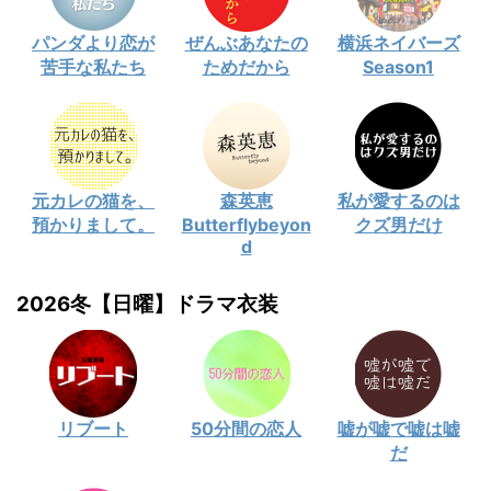
パンダより恋が
ぜんぶあなたの
横浜ネイバーズ
苦手な私たち
ためだから
Season1
元カレの猫を、
森英恵
私が愛するのは
預かりまして。
Butterflybeyon
クズ男だけ
d
2026冬【日曜】ドラマ衣装
リブート
50分間の恋人
嘘が嘘で嘘は嘘
だ