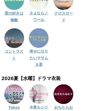
さよならノ
君の好きは
クロスロー
ワール
無敵
ド
幸せになり
コントラス
たいマサム
ト
ネ君
2026夏【水曜】ドラマ衣装
今夜もシリ
Tokyo
おちたらお