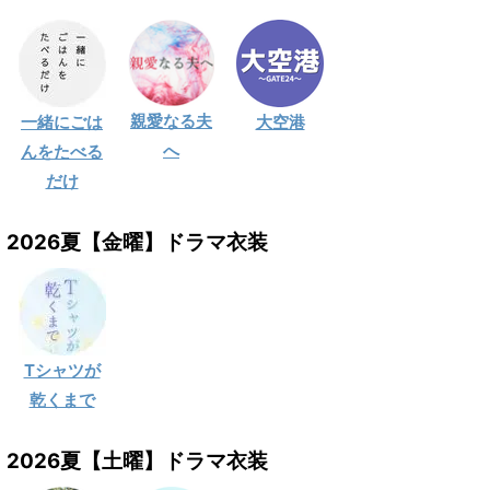
親愛なる夫
一緒にごは
大空港
へ
んをたべる
だけ
2026夏【金曜】ドラマ衣装
Tシャツが
乾くまで
2026夏【土曜】ドラマ衣装