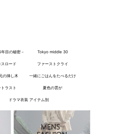
5年目の秘密－
Tokyo middle 30
ロスロード
ファーストクライ
元の挿し木
一緒にごはんをたべるだけ
ントラスト
夏色の雲が
ドラマ衣装 アイテム別