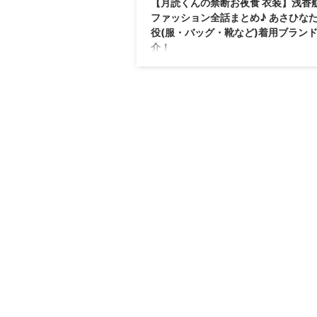
【月読くんの禁断お夜食 衣装】浅香
ファッション全話まとめ♪ あさひな
役(服・バッグ・靴など)着用ブラン
介！
ドラマ【月読くんの禁断お夜食】で浅香航
さか こうだい）さんが朝日奈大河（あさひ
が）役で着用しているドラマ衣装の「ブラ
や「購入先」を紹介♪ 最新話〜最終回まで
マのシーンごとに着用ファションやコーデ
トをまとめていきます♪ 【月読くんの禁断
食】はテレビ朝日で土曜よる11時30分〜放
曜ナイトドラマ。 浅香航大さんが朝日奈
（あさひなたいが）役で着用している、 を
力のブランドからリサーチして紹介♪ ...