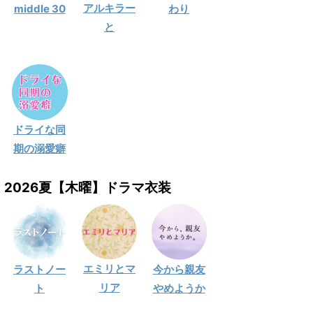
アルキラー
middle 30
わり
と
ドライな同
期の溺愛癖
2026夏【木曜】ドラマ衣装
エミリとマ
ラストノー
今から親友
リア
ト
やめようか