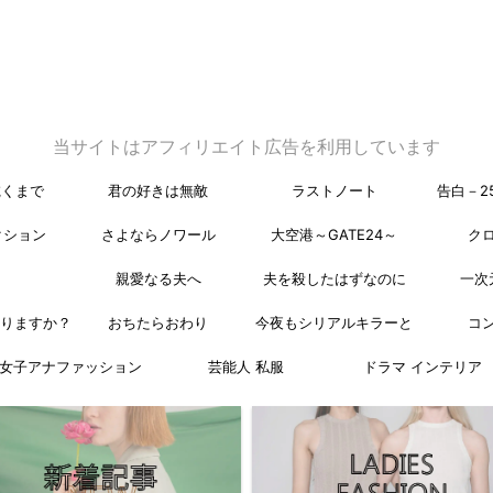
当サイトはアフィリエイト広告を利用しています
乾くまで
君の好きは無敵
ラストノート
告白－2
クション
さよならノワール
大空港～GATE24～
ク
親愛なる夫へ
夫を殺したはずなのに
一次
なりますか？
おちたらおわり
今夜もシリアルキラーと
コ
女子アナファッション
芸能人 私服
ドラマ インテリア