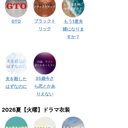
ブラックト
GTO
もう1度夫
リック
婦になりま
すか？
35歳今さ
夫を殺した
ら恋とかあ
はずなのに
りえない
2026夏【火曜】ドラマ衣装