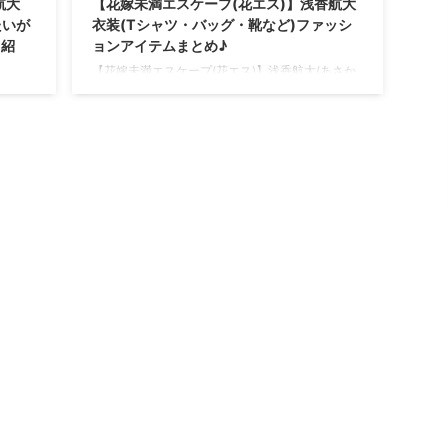
航大
【花嫁未満エスケープ(花エス)】浅香航大
たいが
衣装(Tシャツ・バッグ・靴など)ファッシ
ド紹
ョンアイテムまとめ♪
【花嫁未満エスケープ(花エス)】浅香航大(あさか
こうだい)・深見一(ふかみはじめ)役ドラマ衣装速
大（あ
報♪第1話から最終話まで随時リサーチしてまとめ
なたい
ていきます♪ テレビ東京「【予告】花嫁未満エス
ンド」
ケープ」 4月7日(木)24時30分 ~ 放送予定#花嫁
、ドラ
未満エスケープ #花エス #岡崎紗絵 #浅香航大 #中
ィネー
川大輔 #TVer @hanayomemiman
お夜
https://t.co/AMQMdzGZ4O — TVer
送の土
(@TVer_official) March 22, 2022 ＼他 ...
大河
衣装協