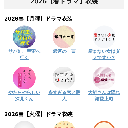
2026【春ドラマ】衣装
2026春【月曜】ドラマ衣装
サバ缶、宇宙へ
銀河の一票
産まない女はダ
行く
メですか？
やたらやらしい
多すぎる恋と殺
犬飼さんは隠れ
深見くん
人
溺愛上司
2026春【火曜】ドラマ衣装