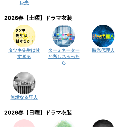
レ夫
2026春【土曜】ドラマ衣装
タツキ先生は甘
ターミネーター
時光代理人
すぎる
と恋しちゃった
ら
無垢なる証人
2026春【日曜】ドラマ衣装