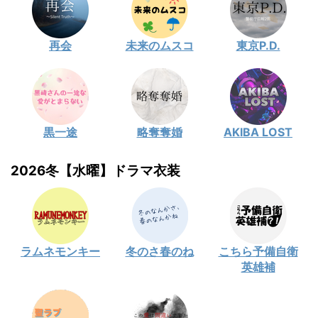
再会
未来のムスコ
東京P.D.
黒一途
略奪奪婚
AKIBA LOST
2026冬【水曜】ドラマ衣装
ラムネモンキー
冬のさ春のね
こちら予備自衛
英雄補