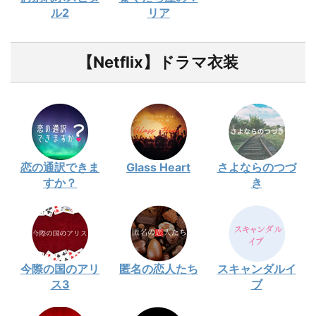
ル2
リア
【Netflix】ドラマ衣装
恋の通訳できま
Glass Heart
さよならのつづ
すか？
き
今際の国のアリ
匿名の恋人たち
スキャンダルイ
ス3
ブ