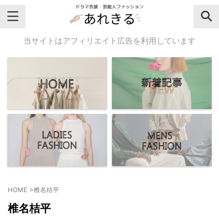
＼芸能人名・ドラマ名で検索♪／
当サイトはアフィリエイト広告を利用しています
気になるドラマ名や芸能人名でおし
ゃれなドラマ衣装・ファッションを
チェックしてね♪
【よく検索されてる女性芸能人】
・
有村架純
HOME
>
椎名桔平
・
広瀬すず
椎名桔平
・
川口春奈