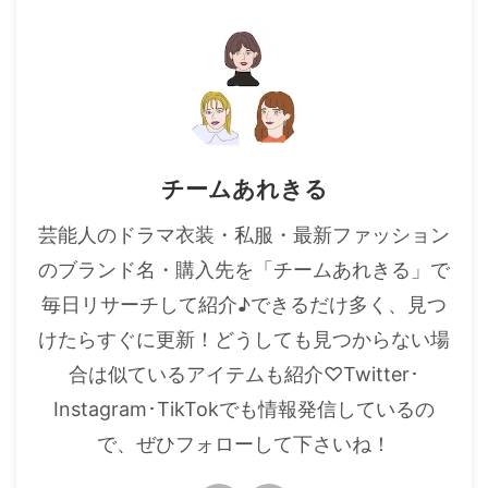
・
橋本環奈
【よく検索されてる男性芸能人】
・
目黒蓮
・
京本大我
チームあれきる
・
松村北斗
芸能人のドラマ衣装・私服・最新ファッション
・
赤楚衛二
のブランド名・購入先を「チームあれきる」で
・
木村拓哉（キムタク）
毎日リサーチして紹介♪できるだけ多く、見つ
・
佐藤健
けたらすぐに更新！どうしても見つからない場
・
玉森裕太
合は似ているアイテムも紹介♡Twitter･
・
岡田将生
Instagram･TikTokでも情報発信しているの
・
永瀬廉
で、ぜひフォローして下さいね！
・
平野紫耀
・
松下洸平