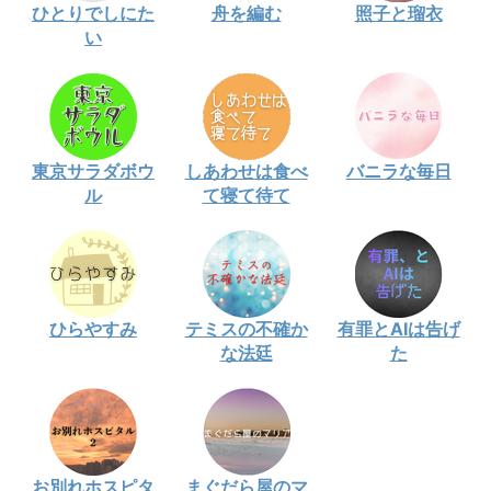
ひとりでしにた
舟を編む
照子と瑠衣
い
東京サラダボウ
しあわせは食べ
バニラな毎日
ル
て寝て待て
ひらやすみ
テミスの不確か
有罪とAIは告げ
な法廷
た
お別れホスピタ
まぐだら屋のマ