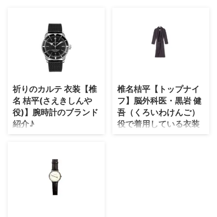
・
石原さとみ
・
広瀬アリス
・
松本若菜
・
永野芽郁
・
波瑠
祈りのカルテ 衣装【椎
椎名桔平【トップナイ
・
奈緒
名 桔平(さえきしんや
フ】脳外科医・黒岩 健
・
高畑充希
役)】腕時計のブランド
吾（くろいわけんご）
・
さとうほなみ
紹介♪
役で着用している衣装
(服)のブランドはこち
・
前田敦子
ドラマ【祈りのカルテ】で冴木真
ら♪
也(さえきしんや)役の椎名 桔平さ
・
水川あさみ
んが着用している衣装・ファッシ
椎名桔平(しいなきっぺい)さんが
ョン・コーディネートを紹介♪
・
田中みな実
【トップナイフ】で黒岩 健吾
（くろいわけんご）役を演じてい
・
松岡茉優
る時に着用している衣装・ファッ
・
福原遥
ションはこちらからチェック♪
天海祐希、ベリーショートヘア
・
小芝風花