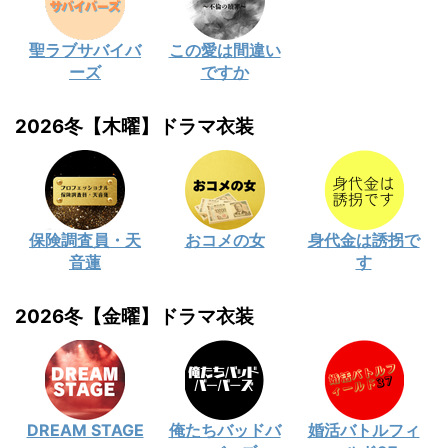
聖ラブサバイバ
この愛は間違い
ーズ
ですか
2026冬【木曜】ドラマ衣装
保険調査員・天
おコメの女
身代金は誘拐で
音蓮
す
2026冬【金曜】ドラマ衣装
DREAM STAGE
俺たちバッドバ
婚活バトルフィ