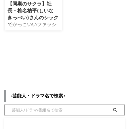
に 新ドラマ「トップナイフ」メ
【同期のサクラ】社
インキャスト発表@topknife_ntv
・
木南晴夏
長・椎名桔平(しいな
@furukawa_staff
・
今田美桜
きっぺい)さんのシック
@Alice1211_Mg ▼ほか写真あり
https://t.co/f5JT0ouKpD — モデ
でかっこいいファッシ
・
清原果耶
ルプレス (@modelpress)
ョンアイテムはこちら
・
菜々緒
November 28, 2019 【トップナ
♪
イフ-天才脳外科医の条件-】 ...
・
森七菜
2019年秋ドラマ♫ 2019/10/9日
スタート♡ 毎週水曜 日本テレ
・
吉川愛
ビ系で夜10時から放送♫ 【同期
・
見上愛
のサクラ】の主題歌は、森山直太
朗の代表曲「さくら」を新たなア
・
出口夏希
レンジで録音した「さくら（二〇
・
田辺桃子
一九）」🌸 夢に向かって突き進
むサクラ(高畑充希)と、その同期
・
滝沢カレン
たちの10年間の記録を、1話で1
↓芸能人・ドラマ名で検索♪
年分づつ描き出すストーリ
・
トリンドル玲奈
ー、、、 花村建設で桜の上司・
・
深田恭子
黒川森雄(くろかわもりお)役の椎
名桔平(しいな きっぺい)さんが
・
芳根京子
【同期のサクラ】の中で着用して
・
北川景子
いるファッションアイテムを ...