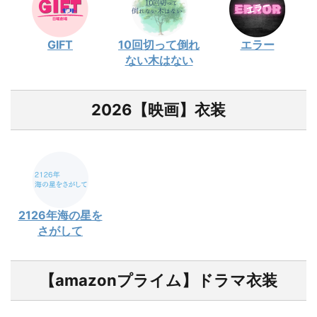
GIFT
10回切って倒れ
エラー
ない木はない
2026【映画】衣装
2126年海の星を
さがして
【amazonプライム】ドラマ衣装