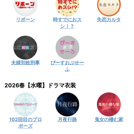
リボーン
時すでにおス
失恋カルタ
シ！？
夫婦別姓刑事
ぴーすおぶせー
ふ
2026春【水曜】ドラマ衣装
102回目のプロ
月夜行路
鬼女の棲む家
ポーズ