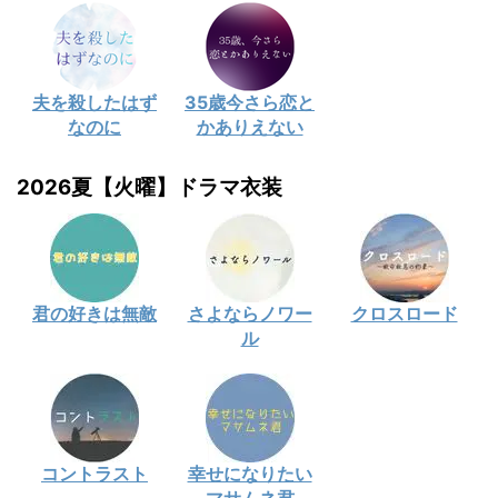
夫を殺したはず
35歳今さら恋と
なのに
かありえない
2026夏【火曜】ドラマ衣装
君の好きは無敵
さよならノワー
クロスロード
ル
コントラスト
幸せになりたい