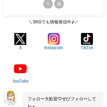
・
山田裕貴
・
田中圭
＼SNSでも情報発信中♪／
・
女子アナ衣装
・
バラエティ番組衣裳
X
Instagram
TikTok
YouTube
フォロー大歓迎♡ぜひフォローして
ね♬