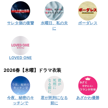
サレタ側の復讐
水曜日、私の夫
ボーダレス
に
LOVED ONE
2026春【木曜】ドラマ衣装
今夜、秘密のキ
君が死刑になる
あざかわ優勝
ッチンで
前に