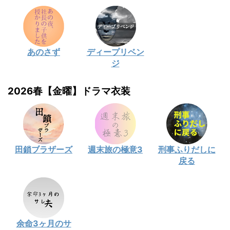
あのさず
ディープリベン
ジ
2026春【金曜】ドラマ衣装
田鎖ブラザーズ
週末旅の極意3
刑事ふりだしに
戻る
余命3ヶ月のサ