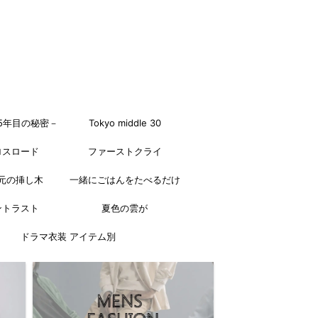
5年目の秘密－
Tokyo middle 30
ロスロード
ファーストクライ
元の挿し木
一緒にごはんをたべるだけ
ントラスト
夏色の雲が
ドラマ衣装 アイテム別