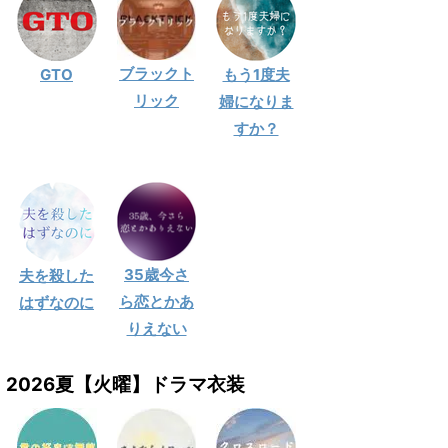
ブラックト
GTO
もう1度夫
リック
婦になりま
すか？
35歳今さ
夫を殺した
ら恋とかあ
はずなのに
りえない
2026夏【火曜】ドラマ衣装