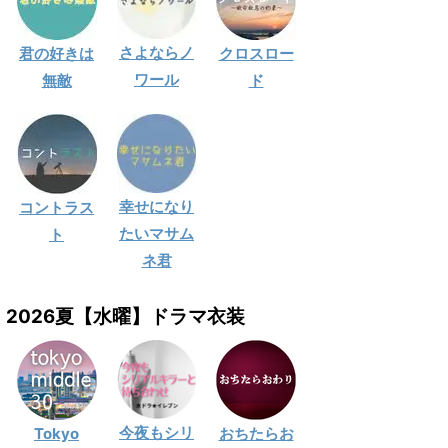
さよならノ
君の好きは
クロスロー
ワール
無敵
ド
幸せになり
コントラス
たいマサム
ト
ネ君
2026夏【水曜】ドラマ衣装
今夜もシリ
Tokyo
おちたらお