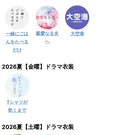
親愛なる夫
一緒にごは
大空港
へ
んをたべる
だけ
2026夏【金曜】ドラマ衣装
Tシャツが
乾くまで
2026夏【土曜】ドラマ衣装