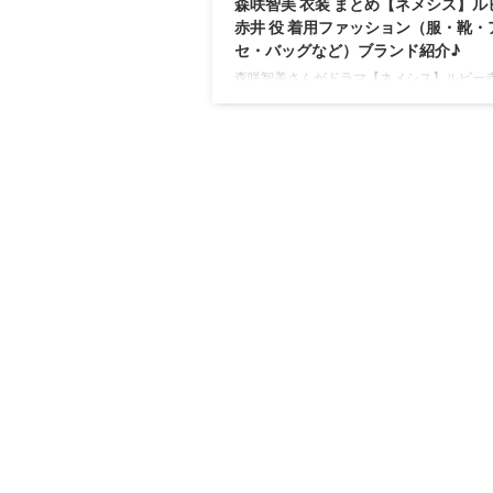
森咲智美 衣装 まとめ【ネメシス】ル
赤井 役 着用ファッション（服・靴・
セ・バッグなど）ブランド紹介♪
森咲智美さんがドラマ【ネメシス】ルビー
で着用しているファッション・衣装（服・
グ・アクセサリー・腕時計・靴など）のブ
やコーデを最終話までまとめています♪(*^^
時チェックして更新！】 【メインビジュア
📸】 ポップさとワクワク感 だけでなく‼️ 
#ネメシス の物語全体の 〈謎〉を紐解くキ
ドが このビジュアルに 散りばめられている
😳🗝 しかもまだこれ、 完成版じゃないとい
...