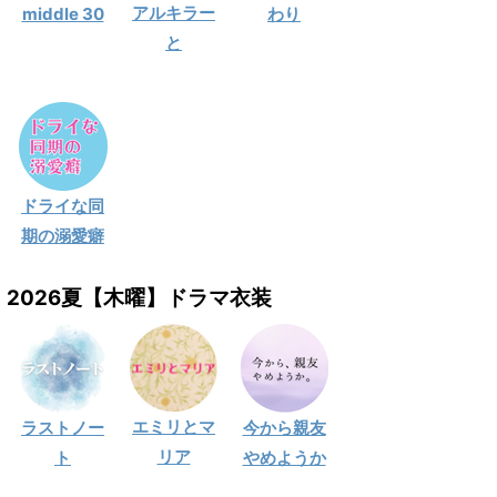
アルキラー
middle 30
わり
と
ドライな同
期の溺愛癖
2026夏【木曜】ドラマ衣装
エミリとマ
ラストノー
今から親友
リア
ト
やめようか