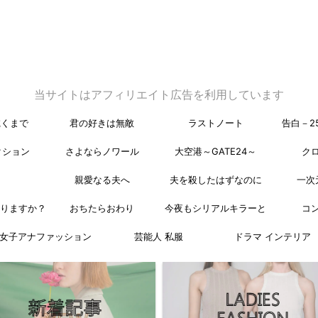
当サイトはアフィリエイト広告を利用しています
乾くまで
君の好きは無敵
ラストノート
告白－2
クション
さよならノワール
大空港～GATE24～
ク
親愛なる夫へ
夫を殺したはずなのに
一次
なりますか？
おちたらおわり
今夜もシリアルキラーと
コ
女子アナファッション
芸能人 私服
ドラマ インテリア