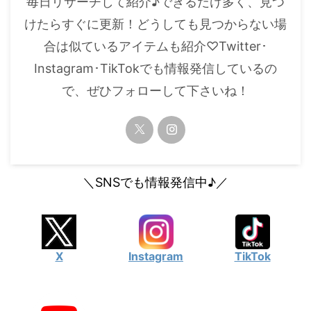
毎日リサーチして紹介♪できるだけ多く、見つ
・
橋本環奈
けたらすぐに更新！どうしても見つからない場
合は似ているアイテムも紹介♡Twitter･
【よく検索されてる男性芸能人】
Instagram･TikTokでも情報発信しているの
・
目黒蓮
で、ぜひフォローして下さいね！
・
京本大我
・
松村北斗
・
赤楚衛二
・
木村拓哉（キムタク）
＼SNSでも情報発信中♪／
・
佐藤健
・
玉森裕太
・
岡田将生
X
Instagram
TikTok
・
永瀬廉
・
平野紫耀
・
松下洸平