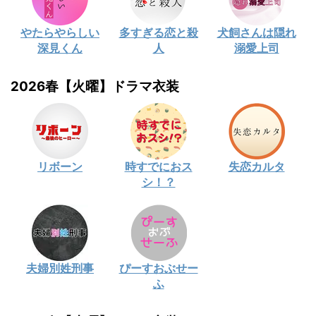
やたらやらしい
多すぎる恋と殺
犬飼さんは隠れ
深見くん
人
溺愛上司
2026春【火曜】ドラマ衣装
リボーン
時すでにおス
失恋カルタ
シ！？
夫婦別姓刑事
ぴーすおぶせー
ふ