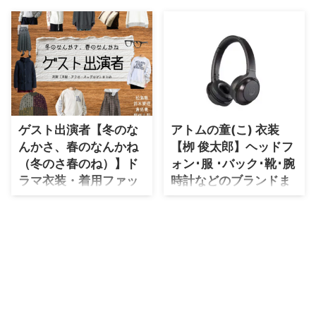
・
石原さとみ
・
広瀬アリス
・
松本若菜
・
永野芽郁
・
波瑠
ゲスト出演者【冬のな
アトムの童(こ) 衣装
・
奈緒
んかさ、春のなんかね
【栁 俊太郎】ヘッドフ
・
高畑充希
（冬のさ春のね）】ド
ォン･服 ･バック･靴･腕
・
さとうほなみ
ラマ衣装・着用ファッ
時計などのブランドま
ション全話まとめ！洋
とめ♪
・
前田敦子
服 バッグ 腕時計などの
【アトムの童(こ)】緒方公哉(おが
・
水川あさみ
衣装協力ブランドは？
たこうや)役の栁 俊太郎さんが着
・
田中みな実
用している衣装・ファッション・
【冬のなんかさ、春のなんかね
コーディネートを紹介♪
（冬のさ春のね）】でゲスト出演
・
松岡茉優
者が着用してるドラマの衣装・服
・
福原遥
装（服･バッグ･アクセ・靴など）
やドラマファッションのコーデを
・
小芝風花