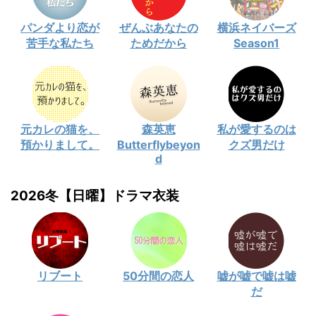
パンダより恋が
ぜんぶあなたの
横浜ネイバーズ
苦手な私たち
ためだから
Season1
元カレの猫を、
森英恵
私が愛するのは
預かりまして。
Butterflybeyon
クズ男だけ
d
2026冬【日曜】ドラマ衣装
リブート
50分間の恋人
嘘が嘘で嘘は嘘
だ