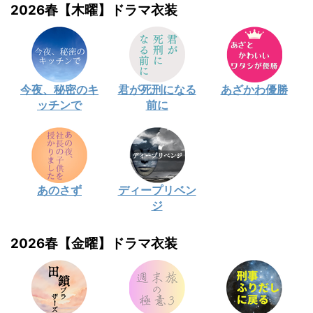
2026春【木曜】ドラマ衣装
今夜、秘密のキ
君が死刑になる
あざかわ優勝
ッチンで
前に
あのさず
ディープリベン
ジ
2026春【金曜】ドラマ衣装