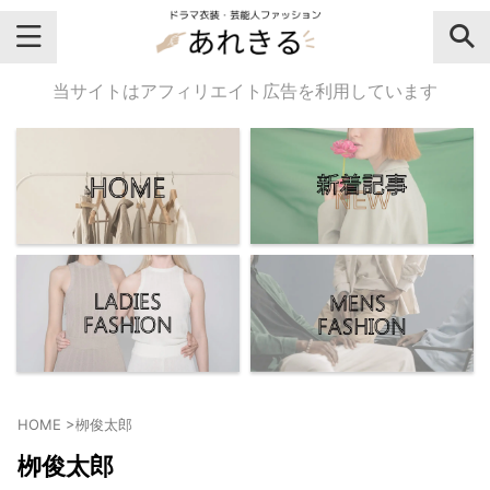
＼芸能人名・ドラマ名で検索♪／
当サイトはアフィリエイト広告を利用しています
気になるドラマ名や芸能人名でおし
ゃれなドラマ衣装・ファッションを
チェックしてね♪
【よく検索されてる女性芸能人】
・
有村架純
HOME
>
栁俊太郎
・
広瀬すず
栁俊太郎
・
川口春奈