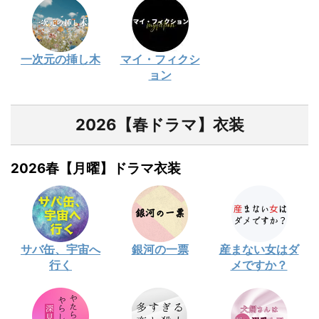
一次元の挿し木
マイ・フィクシ
ョン
2026【春ドラマ】衣装
2026春【月曜】ドラマ衣装
サバ缶、宇宙へ
銀河の一票
産まない女はダ
行く
メですか？