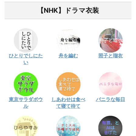
【NHK】ドラマ衣装
ひとりでしにた
舟を編む
照子と瑠衣
い
東京サラダボウ
しあわせは食べ
バニラな毎日
ル
て寝て待て