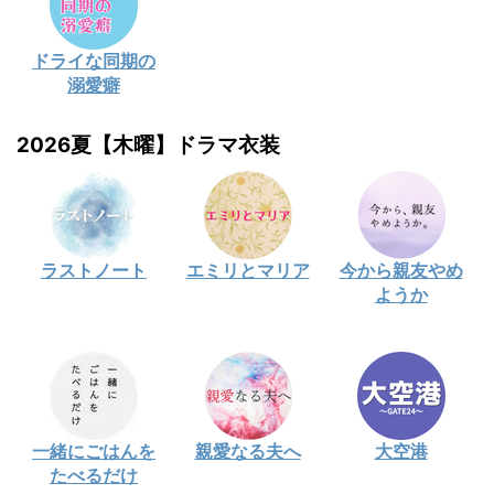
ドライな同期の
溺愛癖
2026夏【木曜】ドラマ衣装
ラストノート
エミリとマリア
今から親友やめ
ようか
一緒にごはんを
親愛なる夫へ
大空港
たべるだけ