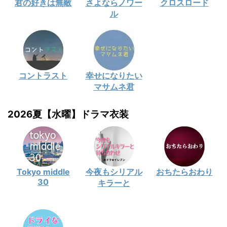
君の好きは無敵
さよならノワー
クロスロード
ル
コントラスト
幸せになりたい
マサムネ君
2026夏【水曜】ドラマ衣装
Tokyo middle
今夜もシリアル
おちたらおわり
30
キラーと