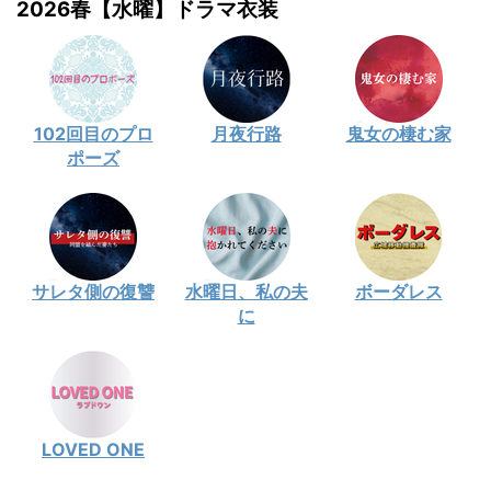
2026春【水曜】ドラマ衣装
102回目のプロ
月夜行路
鬼女の棲む家
ポーズ
サレタ側の復讐
水曜日、私の夫
ボーダレス
に
LOVED ONE