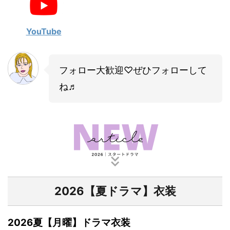
・
山田裕貴
・
田中圭
YouTube
・
女子アナ衣装
フォロー大歓迎♡ぜひフォローして
・
バラエティ番組衣裳
ね♬
2026【夏ドラマ】衣装
2026夏【月曜】ドラマ衣装