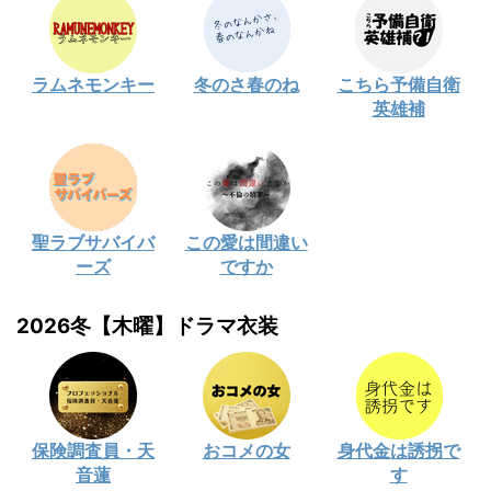
ラムネモンキー
冬のさ春のね
こちら予備自衛
英雄補
聖ラブサバイバ
この愛は間違い
ーズ
ですか
2026冬【木曜】ドラマ衣装
保険調査員・天
おコメの女
身代金は誘拐で
音蓮
す