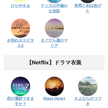
ひらやすみ
テミスの不確か
有罪とAIは告げ
な法廷
た
お別れホスピタ
まぐだら屋のマ
ル2
リア
【Netflix】ドラマ衣装
恋の通訳できま
Glass Heart
さよならのつづ
すか？
き