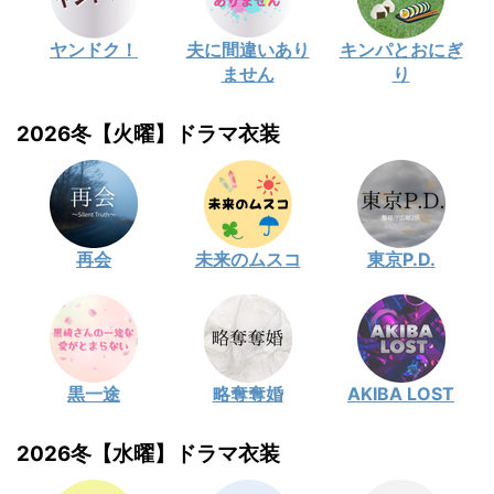
ヤンドク！
夫に間違いあり
キンパとおにぎ
ません
り
2026冬【火曜】ドラマ衣装
再会
未来のムスコ
東京P.D.
黒一途
略奪奪婚
AKIBA LOST
2026冬【水曜】ドラマ衣装