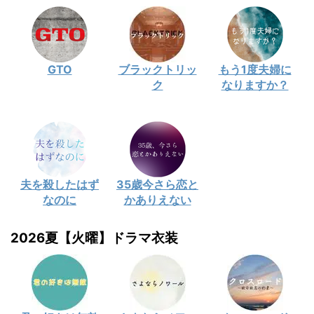
GTO
ブラックトリッ
もう1度夫婦に
ク
なりますか？
夫を殺したはず
35歳今さら恋と
なのに
かありえない
2026夏【火曜】ドラマ衣装