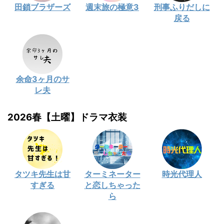
田鎖ブラザーズ
週末旅の極意3
刑事ふりだしに
戻る
余命3ヶ月のサ
レ夫
2026春【土曜】ドラマ衣装
タツキ先生は甘
ターミネーター
時光代理人
すぎる
と恋しちゃった
ら