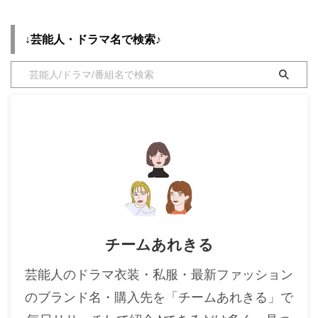
着用シーン別・コーデ別に紹介♪
・
木南晴夏
↓芸能人・ドラマ名で検索♪
・
今田美桜
・
清原果耶
・
菜々緒
・
森七菜
・
吉川愛
・
見上愛
・
出口夏希
・
田辺桃子
・
滝沢カレン
チームあれきる
・
トリンドル玲奈
・
深田恭子
芸能人のドラマ衣装・私服・最新ファッション
・
芳根京子
のブランド名・購入先を「チームあれきる」で
・
北川景子