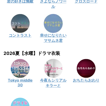
君の好きは無敵
さよならノワー
クロスロード
ル
コントラスト
幸せになりたい
マサムネ君
2026夏【水曜】ドラマ衣装
Tokyo middle
今夜もシリアル
おちたらおわり
30
キラーと