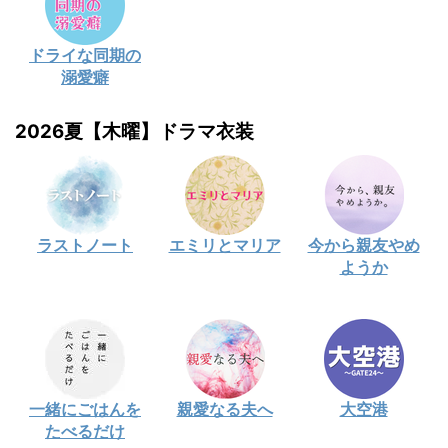
ドライな同期の
溺愛癖
2026夏【木曜】ドラマ衣装
ラストノート
エミリとマリア
今から親友やめ
ようか
一緒にごはんを
親愛なる夫へ
大空港
たべるだけ