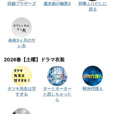
田鎖ブラザーズ
週末旅の極意3
刑事ふりだしに
戻る
余命3ヶ月のサ
レ夫
2026春【土曜】ドラマ衣装
タツキ先生は甘
ターミネーター
時光代理人
すぎる
と恋しちゃった
ら