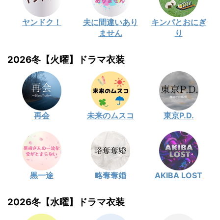
ヤンドク！
夫に間違いあり
キンパとおにぎ
ません
り
2026冬【火曜】ドラマ衣装
再会
未来のムスコ
東京P.D.
黒一途
略奪奪婚
AKIBA LOST
2026冬【水曜】ドラマ衣装