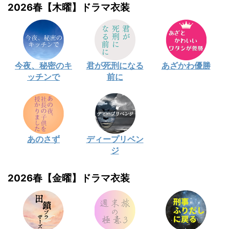
2026春【木曜】ドラマ衣装
今夜、秘密のキ
君が死刑になる
あざかわ優勝
ッチンで
前に
あのさず
ディープリベン
ジ
2026春【金曜】ドラマ衣装