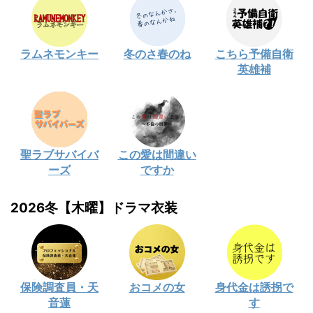
ラムネモンキー
冬のさ春のね
こちら予備自衛
英雄補
聖ラブサバイバ
この愛は間違い
ーズ
ですか
2026冬【木曜】ドラマ衣装
保険調査員・天
おコメの女
身代金は誘拐で
音蓮
す