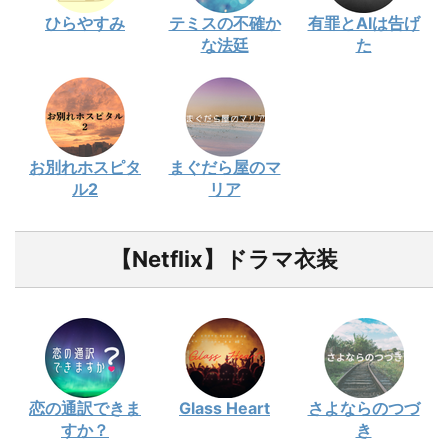
ひらやすみ
テミスの不確か
有罪とAIは告げ
な法廷
た
お別れホスピタ
まぐだら屋のマ
ル2
リア
【Netflix】ドラマ衣装
恋の通訳できま
Glass Heart
さよならのつづ
すか？
き