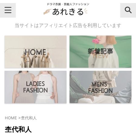
＼芸能人名・ドラマ名で検索♪／
当サイトはアフィリエイト広告を利用しています
気になるドラマ名や芸能人名でおし
ゃれなドラマ衣装・ファッションを
チェックしてね♪
【よく検索されてる女性芸能人】
・
有村架純
HOME
>
杢代和人
・
広瀬すず
杢代和人
・
川口春奈