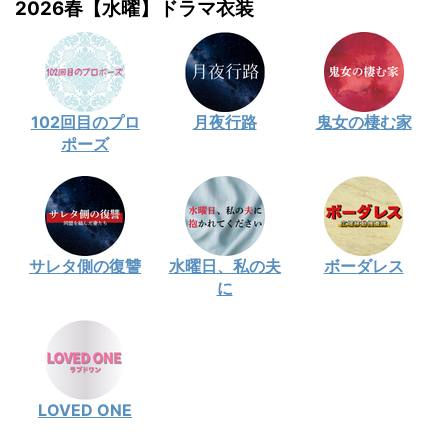
2026春【水曜】ドラマ衣装
102回目のプロ
月夜行路
鬼女の棲む家
ポーズ
サレタ側の復讐
水曜日、私の夫
ボーダレス
に
LOVED ONE