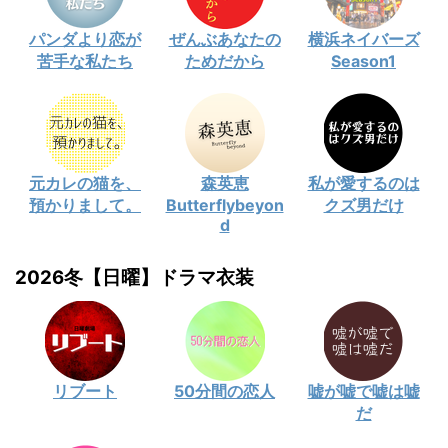
パンダより恋が
ぜんぶあなたの
横浜ネイバーズ
苦手な私たち
ためだから
Season1
元カレの猫を、
森英恵
私が愛するのは
預かりまして。
Butterflybeyon
クズ男だけ
d
2026冬【日曜】ドラマ衣装
リブート
50分間の恋人
嘘が嘘で嘘は嘘
だ