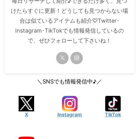
毎日リサーチして紹介♪できるだけ多く、見つ
・
橋本環奈
けたらすぐに更新！どうしても見つからない場
合は似ているアイテムも紹介♡Twitter･
【よく検索されてる男性芸能人】
Instagram･TikTokでも情報発信しているの
・
目黒蓮
で、ぜひフォローして下さいね！
・
京本大我
・
松村北斗
・
赤楚衛二
・
木村拓哉（キムタク）
＼SNSでも情報発信中♪／
・
佐藤健
・
玉森裕太
・
岡田将生
X
Instagram
TikTok
・
永瀬廉
・
平野紫耀
・
松下洸平