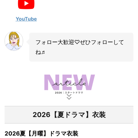
・
山田裕貴
・
田中圭
YouTube
・
女子アナ衣装
フォロー大歓迎♡ぜひフォローして
・
バラエティ番組衣裳
ね♬
2026【夏ドラマ】衣装
2026夏【月曜】ドラマ衣装