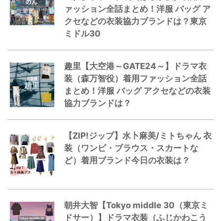
ァッション全話まとめ！洋服 バッグ ア
クセなどの衣装協力ブランドは？東京
ミドル30
趣里【大空港～GATE24～】ドラマ衣
装（森万智役）着用ファッション全話
まとめ！洋服 バッグ アクセなどの衣装
協力ブランドは？
【ZIP!ジップ】水卜麻美/ミトちゃん 衣
装（ワンピ・ブラウス・スカートな
ど）着用ブランド今日の衣装は？
朝井大智【Tokyo middle 30（東京ミ
ドサー）】ドラマ衣装（ふじかわこう