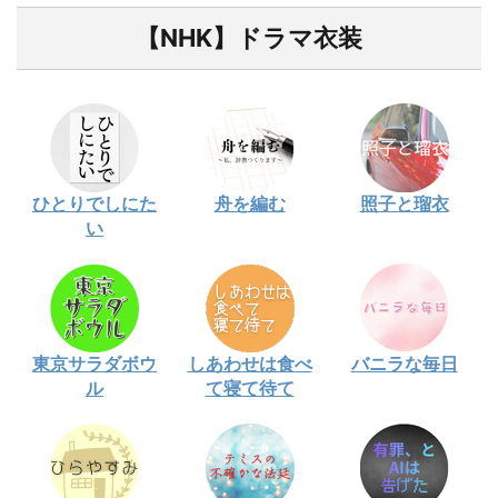
【NHK】ドラマ衣装
ひとりでしにた
舟を編む
照子と瑠衣
い
東京サラダボウ
しあわせは食べ
バニラな毎日
ル
て寝て待て