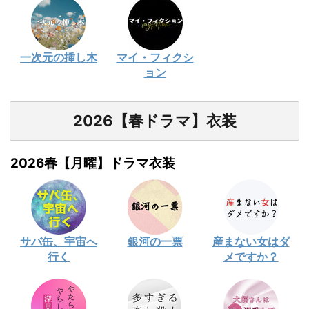
一次元の挿し木
マイ・フィクシ
ョン
2026【春ドラマ】衣装
2026春【月曜】ドラマ衣装
サバ缶、宇宙へ
銀河の一票
産まない女はダ
行く
メですか？