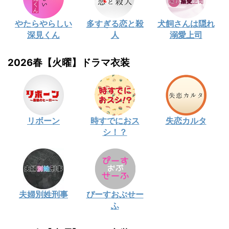
やたらやらしい
多すぎる恋と殺
犬飼さんは隠れ
深見くん
人
溺愛上司
2026春【火曜】ドラマ衣装
リボーン
時すでにおス
失恋カルタ
シ！？
夫婦別姓刑事
ぴーすおぶせー
ふ