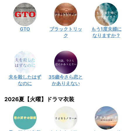
GTO
ブラックトリッ
もう1度夫婦に
ク
なりますか？
夫を殺したはず
35歳今さら恋と
なのに
かありえない
2026夏【火曜】ドラマ衣装