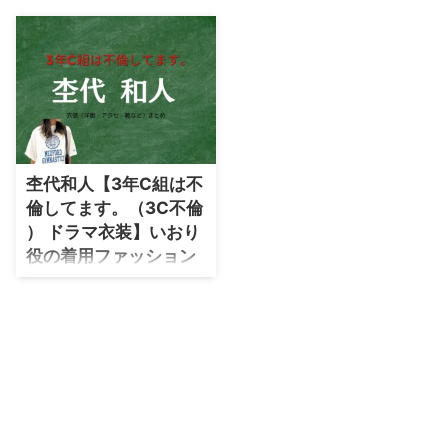
・
石原さとみ
・
広瀬アリス
・
松本若菜
・
永野芽郁
・
波瑠
杢代和人【3年C組は不
・
奈緒
倫してます。（3C不倫
・
高畑充希
） ドラマ衣装】いおり
・
さとうほなみ
役の着用ファッション
全話まとめ！洋服 バッ
・
前田敦子
グ 靴などのブランド&
・
水川あさみ
コーデは？
・
田中みな実
ドラマ【3年C組は不倫してま
す。（3C不倫 ） 】で杢代和人
・
松岡茉優
（もくだい かずと）さんが演じ
・
福原遥
る橘伊織（たちばないおり）役に
衣装提供されているドラマの服装
・
小芝風花