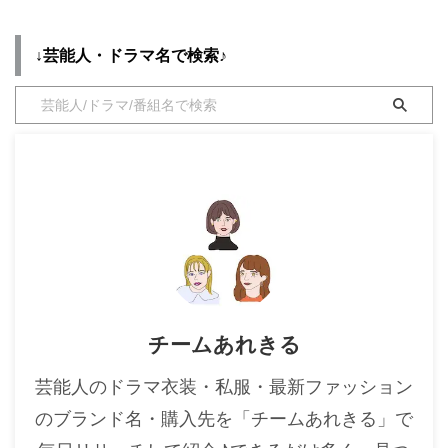
（ファッション・コーデ）の「ブ
・
木南晴夏
ランド」や「購入先」の情報をま
とめています♪ 杢代和人もくだ
↓芸能人・ドラマ名で検索♪
・
今田美桜
い かずとさんがドラマ【3年C組
は不倫してます。（3C不倫 ） 】
・
清原果耶
橘伊織たちばないおりで着用して
・
菜々緒
いる、 を衣装協力のブランドか
らリサーチして紹介♪ 第1話〜
・
森七菜
最終回まで、着用シーン別・コー
・
吉川愛
デ別にドラマファッションをまと
めていきます ...
・
見上愛
・
出口夏希
・
田辺桃子
・
滝沢カレン
チームあれきる
・
トリンドル玲奈
・
深田恭子
芸能人のドラマ衣装・私服・最新ファッション
・
芳根京子
のブランド名・購入先を「チームあれきる」で
・
北川景子