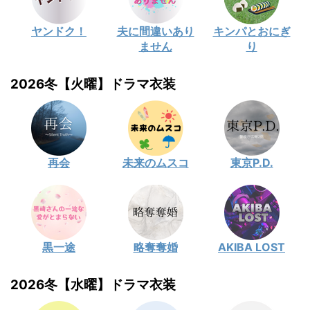
ヤンドク！
夫に間違いあり
キンパとおにぎ
ません
り
2026冬【火曜】ドラマ衣装
再会
未来のムスコ
東京P.D.
黒一途
略奪奪婚
AKIBA LOST
2026冬【水曜】ドラマ衣装