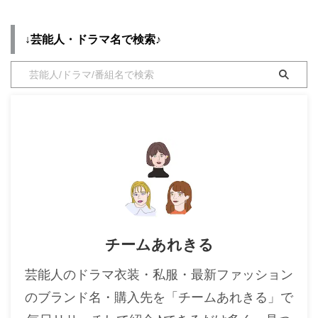
日：1993年10月20日 身長： 160
・
木南晴夏
cm ぜひブックマークしてお楽
↓芸能人・ドラマ名で検索♪
・
今田美桜
しみくださいね♪ それでは早速チ
ェックしていきましょう〜！！
・
清原果耶
【第5話】2021/5/3《星乃彩月》
さん着用衣装（ブラウス）のブラ
・
菜々緒
ンドはこちら♪ ...
・
森七菜
・
吉川愛
・
見上愛
・
出口夏希
・
田辺桃子
・
滝沢カレン
チームあれきる
・
トリンドル玲奈
・
深田恭子
芸能人のドラマ衣装・私服・最新ファッション
・
芳根京子
のブランド名・購入先を「チームあれきる」で
・
北川景子