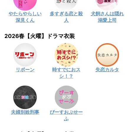
やたらやらしい
多すぎる恋と殺
犬飼さんは隠れ
深見くん
人
溺愛上司
2026春【火曜】ドラマ衣装
リボーン
時すでにおス
失恋カルタ
シ！？
夫婦別姓刑事
ぴーすおぶせー
ふ