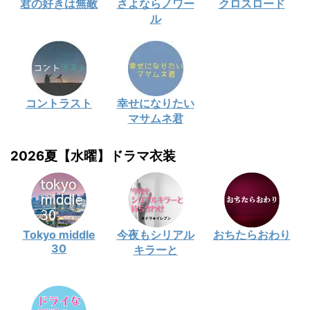
君の好きは無敵
さよならノワー
クロスロード
ル
コントラスト
幸せになりたい
マサムネ君
2026夏【水曜】ドラマ衣装
Tokyo middle
今夜もシリアル
おちたらおわり
30
キラーと