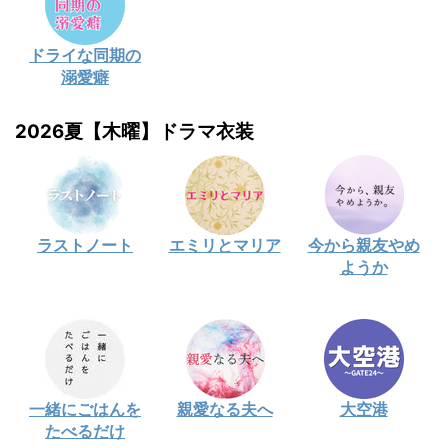
ドライな同期の
溺愛癖
2026夏【木曜】ドラマ衣装
ラストノート
エミリとマリア
今から親友やめ
ようか
一緒にごはんを
親愛なる夫へ
大空港
たべるだけ