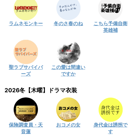
ラムネモンキー
冬のさ春のね
こちら予備自衛
英雄補
聖ラブサバイバ
この愛は間違い
ーズ
ですか
2026冬【木曜】ドラマ衣装
保険調査員・天
おコメの女
身代金は誘拐で
音蓮
す