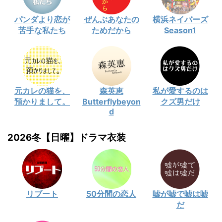
パンダより恋が
ぜんぶあなたの
横浜ネイバーズ
苦手な私たち
ためだから
Season1
元カレの猫を、
森英恵
私が愛するのは
預かりまして。
Butterflybeyon
クズ男だけ
d
2026冬【日曜】ドラマ衣装
リブート
50分間の恋人
嘘が嘘で嘘は嘘
だ