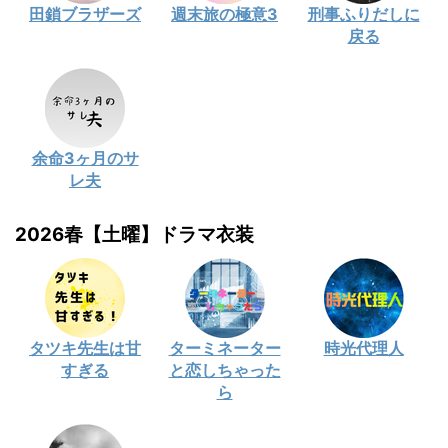
田鎖ブラザーズ
週末旅の極意3
刑事ふりだしに
戻る
余命3ヶ月のサ
レ夫
2026春【土曜】ドラマ衣装
タツキ先生は甘
ターミネーター
時光代理人
すぎる
と恋しちゃった
ら