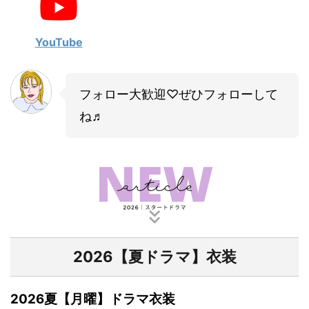
・
山田裕貴
・
田中圭
YouTube
・
女子アナ衣装
フォロー大歓迎♡ぜひフォローして
・
バラエティ番組衣裳
ね♬
2026【夏ドラマ】衣装
2026夏【月曜】ドラマ衣装