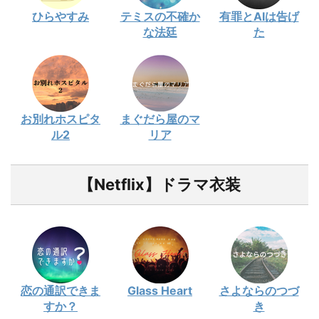
ひらやすみ
テミスの不確か
有罪とAIは告げ
な法廷
た
お別れホスピタ
まぐだら屋のマ
ル2
リア
【Netflix】ドラマ衣装
恋の通訳できま
Glass Heart
さよならのつづ
すか？
き