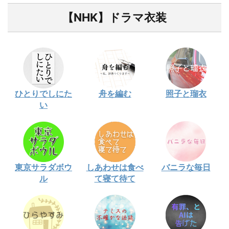
【NHK】ドラマ衣装
ひとりでしにた
舟を編む
照子と瑠衣
い
東京サラダボウ
しあわせは食べ
バニラな毎日
ル
て寝て待て