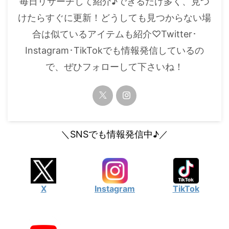
毎日リサーチして紹介♪できるだけ多く、見つ
・
橋本環奈
けたらすぐに更新！どうしても見つからない場
合は似ているアイテムも紹介♡Twitter･
【よく検索されてる男性芸能人】
Instagram･TikTokでも情報発信しているの
・
目黒蓮
で、ぜひフォローして下さいね！
・
京本大我
・
松村北斗
・
赤楚衛二
・
木村拓哉（キムタク）
＼SNSでも情報発信中♪／
・
佐藤健
・
玉森裕太
・
岡田将生
X
Instagram
TikTok
・
永瀬廉
・
平野紫耀
・
松下洸平