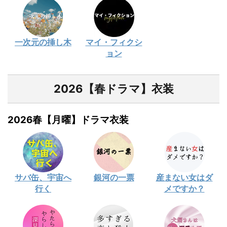
一次元の挿し木
マイ・フィクシ
ョン
2026【春ドラマ】衣装
2026春【月曜】ドラマ衣装
サバ缶、宇宙へ
銀河の一票
産まない女はダ
行く
メですか？