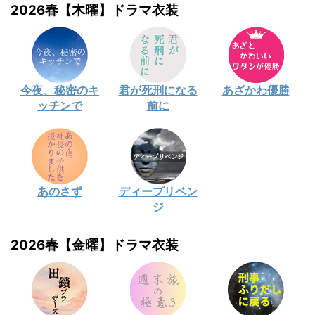
2026春【木曜】ドラマ衣装
今夜、秘密のキ
君が死刑になる
あざかわ優勝
ッチンで
前に
あのさず
ディープリベン
ジ
2026春【金曜】ドラマ衣装