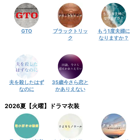
GTO
ブラックトリッ
もう1度夫婦に
ク
なりますか？
夫を殺したはず
35歳今さら恋と
なのに
かありえない
2026夏【火曜】ドラマ衣装