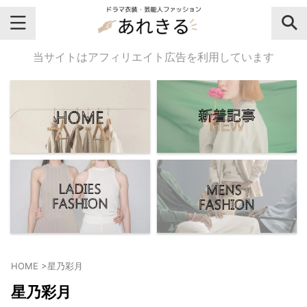
＼芸能人名・ドラマ名で検索♪／
当サイトはアフィリエイト広告を利用しています
気になるドラマ名や芸能人名でおし
ゃれなドラマ衣装・ファッションを
チェックしてね♪
【よく検索されてる女性芸能人】
・
有村架純
HOME
>
星乃彩月
・
広瀬すず
星乃彩月
・
川口春奈