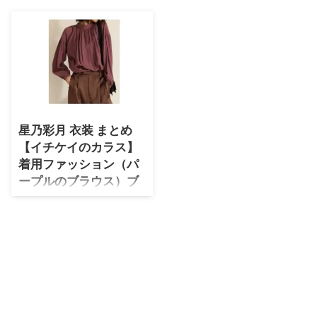
・
石原さとみ
・
広瀬アリス
・
松本若菜
・
永野芽郁
・
波瑠
星乃彩月 衣装 まとめ
・
奈緒
【イチケイのカラス】
・
高畑充希
着用ファッション（パ
・
さとうほなみ
ープルのブラウス）ブ
ランド紹介♪
・
前田敦子
星乃彩月さんがドラマ【イチケイ
・
水川あさみ
のカラス】で着用しているファッ
・
田中みな実
ション・衣装（服・バッグ・アク
セサリー・腕時計・靴・メガネな
・
松岡茉優
ど）のブランドやコーデをまとめ
ています♪(*^^*)【随時チェック
・
福原遥
して更新！】 星乃彩月（ほしの
・
小芝風花
さつき）さんプロフィール♪ 誕生