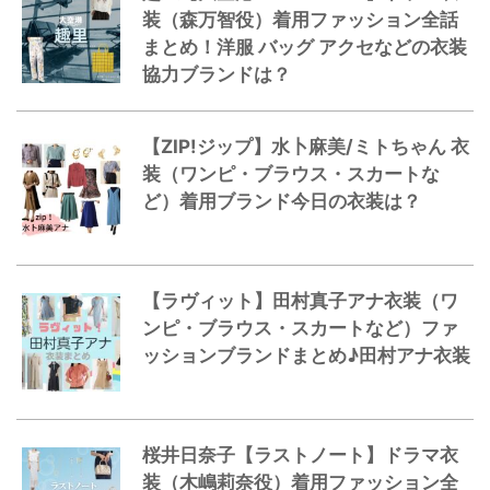
装（森万智役）着用ファッション全話
まとめ！洋服 バッグ アクセなどの衣装
協力ブランドは？
【ZIP!ジップ】水卜麻美/ミトちゃん 衣
装（ワンピ・ブラウス・スカートな
ど）着用ブランド今日の衣装は？
【ラヴィット】田村真子アナ衣装（ワ
ンピ・ブラウス・スカートなど）ファ
ッションブランドまとめ♪田村アナ衣装
桜井日奈子【ラストノート】ドラマ衣
装（木嶋莉奈役）着用ファッション全