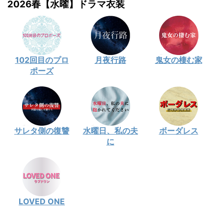
2026春【水曜】ドラマ衣装
102回目のプロ
月夜行路
鬼女の棲む家
ポーズ
サレタ側の復讐
水曜日、私の夫
ボーダレス
に
LOVED ONE