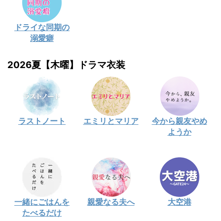
ドライな同期の
溺愛癖
2026夏【木曜】ドラマ衣装
ラストノート
エミリとマリア
今から親友やめ
ようか
一緒にごはんを
親愛なる夫へ
大空港
たべるだけ