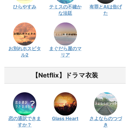
ひらやすみ
テミスの不確か
有罪とAIは告げ
な法廷
た
お別れホスピタ
まぐだら屋のマ
ル2
リア
【Netflix】ドラマ衣装
恋の通訳できま
Glass Heart
さよならのつづ
すか？
き