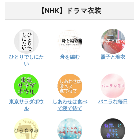
【NHK】ドラマ衣装
ひとりでしにた
舟を編む
照子と瑠衣
い
東京サラダボウ
しあわせは食べ
バニラな毎日
ル
て寝て待て