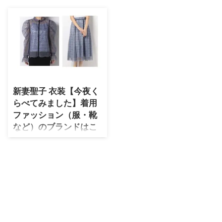
・
石原さとみ
・
広瀬アリス
・
松本若菜
・
永野芽郁
・
波瑠
新妻聖子 衣装【今夜く
・
奈緒
らべてみました】着用
・
高畑充希
ファッション（服・靴
・
さとうほなみ
など）のブランドはこ
ちら♪
・
前田敦子
【今夜くらべてみました】 ／#新
・
水川あさみ
妻聖子 さん激推し！ 「ときめき
・
田中みな実
トゥナイト」 ＼ ヒーローの俊く
んは初恋の人で、主人公・蘭世ち
・
松岡茉優
ゃんの髪型を真似していたんだと
か…！@seikoniizuma 『りぼん
・
福原遥
まんがでときめく女』#りぼん #
・
小芝風花
今夜くらべてみました