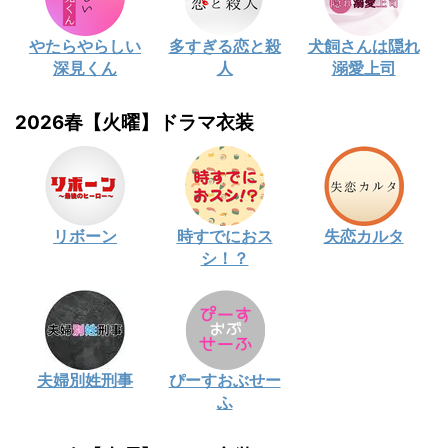
やたらやらしい
多すぎる恋と殺
犬飼さんは隠れ
深見くん
人
溺愛上司
2026春【火曜】ドラマ衣装
リボーン
時すでにおス
失恋カルタ
シ！？
夫婦別姓刑事
ぴーすおぶせー
ふ