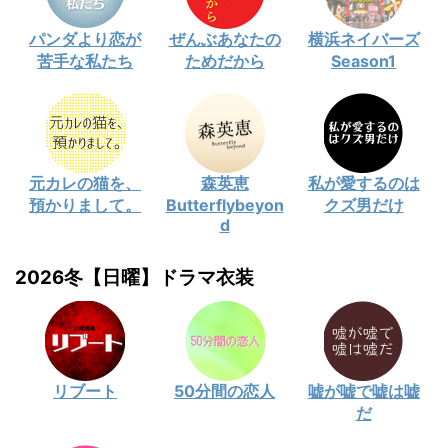
パンダより恋が
ぜんぶあなたの
横浜ネイバーズ
苦手な私たち
ためだから
Season1
元カレの猫を、
森英恵
私が愛するのは
預かりまして。
Butterflybeyon
クズ男だけ
d
2026冬【日曜】ドラマ衣装
リブート
50分間の恋人
嘘が嘘で嘘は嘘
だ