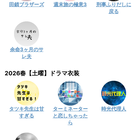
田鎖ブラザーズ
週末旅の極意3
刑事ふりだしに
戻る
余命3ヶ月のサ
レ夫
2026春【土曜】ドラマ衣装
タツキ先生は甘
ターミネーター
時光代理人
すぎる
と恋しちゃった
ら