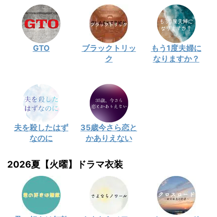
GTO
ブラックトリッ
もう1度夫婦に
ク
なりますか？
夫を殺したはず
35歳今さら恋と
なのに
かありえない
2026夏【火曜】ドラマ衣装