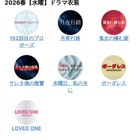
2026春【水曜】ドラマ衣装
102回目のプロ
月夜行路
鬼女の棲む家
ポーズ
サレタ側の復讐
水曜日、私の夫
ボーダレス
に
LOVED ONE