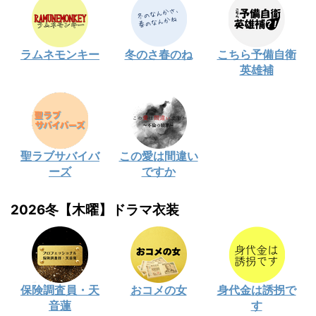
ラムネモンキー
冬のさ春のね
こちら予備自衛
英雄補
聖ラブサバイバ
この愛は間違い
ーズ
ですか
2026冬【木曜】ドラマ衣装
保険調査員・天
おコメの女
身代金は誘拐で
音蓮
す