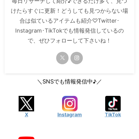
毎日リサーチして紹介♪できるだけ多く、見つ
・
橋本環奈
けたらすぐに更新！どうしても見つからない場
合は似ているアイテムも紹介♡Twitter･
【よく検索されてる男性芸能人】
Instagram･TikTokでも情報発信しているの
・
目黒蓮
で、ぜひフォローして下さいね！
・
京本大我
・
松村北斗
・
赤楚衛二
・
木村拓哉（キムタク）
＼SNSでも情報発信中♪／
・
佐藤健
・
玉森裕太
・
岡田将生
X
Instagram
TikTok
・
永瀬廉
・
平野紫耀
・
松下洸平