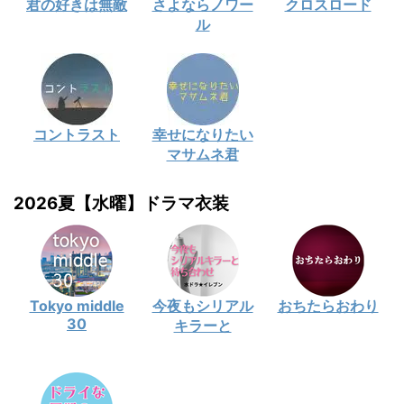
君の好きは無敵
さよならノワー
クロスロード
ル
コントラスト
幸せになりたい
マサムネ君
2026夏【水曜】ドラマ衣装
Tokyo middle
今夜もシリアル
おちたらおわり
30
キラーと