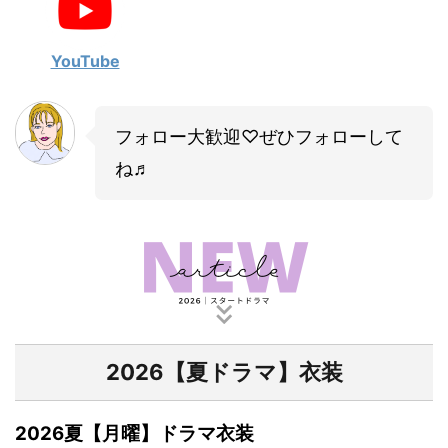
・
山田裕貴
・
田中圭
YouTube
・
女子アナ衣装
フォロー大歓迎♡ぜひフォローして
・
バラエティ番組衣裳
ね♬
2026【夏ドラマ】衣装
2026夏【月曜】ドラマ衣装