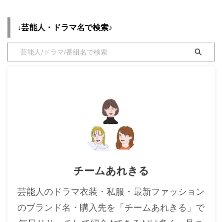
pic.twitter.com/aUgsM7Z1S3 —
・
木南晴夏
今夜くらべてみました(日本テレ
↓芸能人・ドラマ名で検索♪
・
今田美桜
ビ) (@ntvkonkurabe) November
2, 2020 こちらのページでは新妻
・
清原果耶
聖子さんが【今夜くらべてみまし
た】で着用しているファッショ
・
菜々緒
ン・衣装（服・バッ ...
・
森七菜
・
吉川愛
・
見上愛
・
出口夏希
・
田辺桃子
・
滝沢カレン
チームあれきる
・
トリンドル玲奈
・
深田恭子
芸能人のドラマ衣装・私服・最新ファッション
・
芳根京子
のブランド名・購入先を「チームあれきる」で
・
北川景子