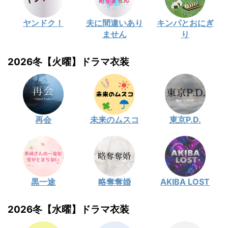
ヤンドク！
夫に間違いあり
キンパとおにぎ
ません
り
2026冬【火曜】ドラマ衣装
再会
未来のムスコ
東京P.D.
黒一途
略奪奪婚
AKIBA LOST
2026冬【水曜】ドラマ衣装