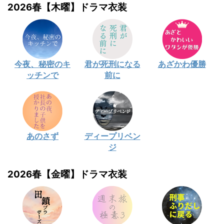
2026春【木曜】ドラマ衣装
今夜、秘密のキ
君が死刑になる
あざかわ優勝
ッチンで
前に
あのさず
ディープリベン
ジ
2026春【金曜】ドラマ衣装