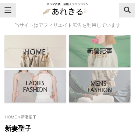
＼芸能人名・ドラマ名で検索♪／
当サイトはアフィリエイト広告を利用しています
気になるドラマ名や芸能人名でおし
ゃれなドラマ衣装・ファッションを
チェックしてね♪
【よく検索されてる女性芸能人】
・
有村架純
HOME
>
新妻聖子
・
広瀬すず
新妻聖子
・
川口春奈