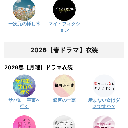
一次元の挿し木
マイ・フィクシ
ョン
2026【春ドラマ】衣装
2026春【月曜】ドラマ衣装
サバ缶、宇宙へ
銀河の一票
産まない女はダ
行く
メですか？