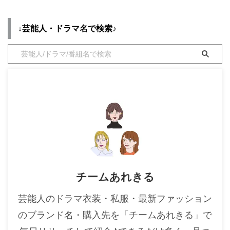
・
木南晴夏
↓芸能人・ドラマ名で検索♪
・
今田美桜
・
清原果耶
・
菜々緒
・
森七菜
・
吉川愛
・
見上愛
・
出口夏希
・
田辺桃子
・
滝沢カレン
チームあれきる
・
トリンドル玲奈
・
深田恭子
芸能人のドラマ衣装・私服・最新ファッション
・
芳根京子
のブランド名・購入先を「チームあれきる」で
・
北川景子