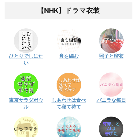
【NHK】ドラマ衣装
ひとりでしにた
舟を編む
照子と瑠衣
い
東京サラダボウ
しあわせは食べ
バニラな毎日
ル
て寝て待て