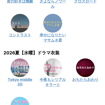
君の好きは無敵
さよならノワー
クロスロード
ル
コントラスト
幸せになりたい
マサムネ君
2026夏【水曜】ドラマ衣装
Tokyo middle
今夜もシリアル
おちたらおわり
30
キラーと