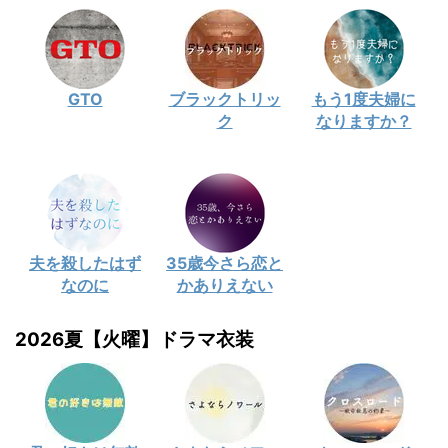
GTO
ブラックトリッ
もう1度夫婦に
ク
なりますか？
夫を殺したはず
35歳今さら恋と
なのに
かありえない
2026夏【火曜】ドラマ衣装