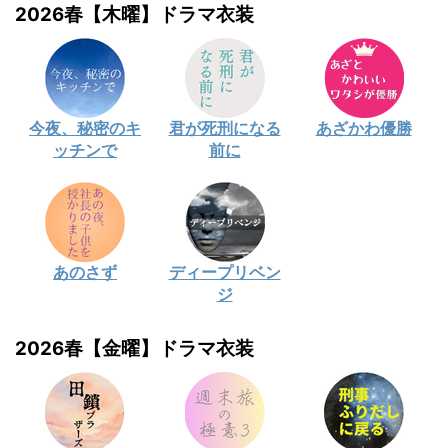
2026春【木曜】ドラマ衣装
今夜、秘密のキ
君が死刑になる
あざかわ優勝
ッチンで
前に
あのさず
ディープリベン
ジ
2026春【金曜】ドラマ衣装