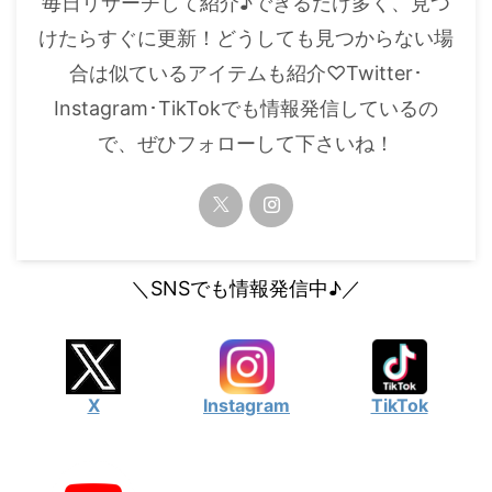
毎日リサーチして紹介♪できるだけ多く、見つ
・
橋本環奈
けたらすぐに更新！どうしても見つからない場
合は似ているアイテムも紹介♡Twitter･
【よく検索されてる男性芸能人】
Instagram･TikTokでも情報発信しているの
・
目黒蓮
で、ぜひフォローして下さいね！
・
京本大我
・
松村北斗
・
赤楚衛二
・
木村拓哉（キムタク）
＼SNSでも情報発信中♪／
・
佐藤健
・
玉森裕太
・
岡田将生
X
Instagram
TikTok
・
永瀬廉
・
平野紫耀
・
松下洸平