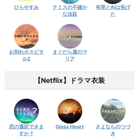
ひらやすみ
テミスの不確か
有罪とAIは告げ
な法廷
た
お別れホスピタ
まぐだら屋のマ
ル2
リア
【Netflix】ドラマ衣装
恋の通訳できま
Glass Heart
さよならのつづ
すか？
き