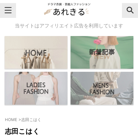
＼芸能人名・ドラマ名で検索♪／
当サイトはアフィリエイト広告を利用しています
気になるドラマ名や芸能人名でおし
ゃれなドラマ衣装・ファッションを
チェックしてね♪
【よく検索されてる女性芸能人】
・
有村架純
HOME
>
志田こはく
・
広瀬すず
志田こはく
・
川口春奈