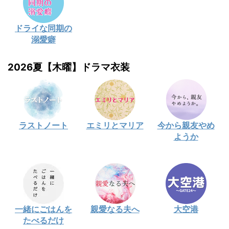
ドライな同期の
溺愛癖
2026夏【木曜】ドラマ衣装
ラストノート
エミリとマリア
今から親友やめ
ようか
一緒にごはんを
親愛なる夫へ
大空港
たべるだけ