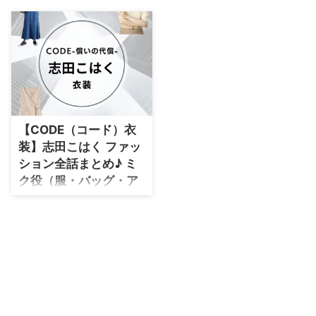
・
石原さとみ
・
広瀬アリス
・
松本若菜
・
永野芽郁
・
波瑠
【CODE（コード）衣
・
奈緒
装】志田こはく ファッ
・
高畑充希
ション全話まとめ♪ ミ
・
さとうほなみ
ク役（服・バッグ・ア
クセなど）ブランドま
・
前田敦子
とめ
・
水川あさみ
【CODE（コード）】志田こはく
・
田中みな実
さん（ミク役）のドラマ衣装
（服･バッグ･アクセなど）やドラ
・
松岡茉優
マファッションを着用シーン別・
・
福原遥
コーデ別に紹介してます♪
・
小芝風花