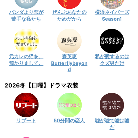
パンダより恋が
ぜんぶあなたの
横浜ネイバーズ
苦手な私たち
ためだから
Season1
元カレの猫を、
森英恵
私が愛するのは
預かりまして。
Butterflybeyon
クズ男だけ
d
2026冬【日曜】ドラマ衣装
リブート
50分間の恋人
嘘が嘘で嘘は嘘
だ