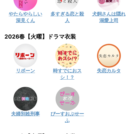
やたらやらしい
多すぎる恋と殺
犬飼さんは隠れ
深見くん
人
溺愛上司
2026春【火曜】ドラマ衣装
リボーン
時すでにおス
失恋カルタ
シ！？
夫婦別姓刑事
ぴーすおぶせー
ふ