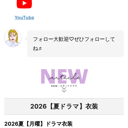
・
山田裕貴
・
田中圭
YouTube
・
女子アナ衣装
フォロー大歓迎♡ぜひフォローして
・
バラエティ番組衣裳
ね♬
2026【夏ドラマ】衣装
2026夏【月曜】ドラマ衣装