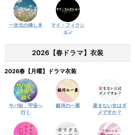
一次元の挿し木
マイ・フィクシ
ョン
2026【春ドラマ】衣装
2026春【月曜】ドラマ衣装
サバ缶、宇宙へ
銀河の一票
産まない女はダ
行く
メですか？