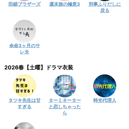
田鎖ブラザーズ
週末旅の極意3
刑事ふりだしに
戻る
余命3ヶ月のサ
レ夫
2026春【土曜】ドラマ衣装
タツキ先生は甘
ターミネーター
時光代理人
すぎる
と恋しちゃった
ら