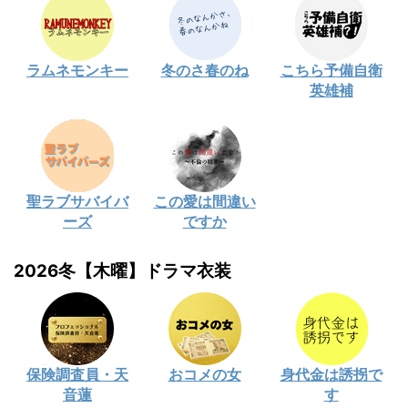
ラムネモンキー
冬のさ春のね
こちら予備自衛
英雄補
聖ラブサバイバ
この愛は間違い
ーズ
ですか
2026冬【木曜】ドラマ衣装
保険調査員・天
おコメの女
身代金は誘拐で
音蓮
す