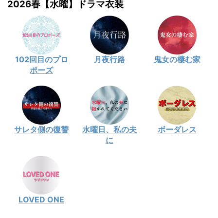
2026春【水曜】ドラマ衣装
102回目のプロ
月夜行路
鬼女の棲む家
ポーズ
サレタ側の復讐
水曜日、私の夫
ボーダレス
に
LOVED ONE