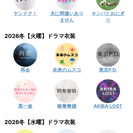
ヤンドク！
夫に間違いあり
キンパとおにぎ
ません
り
2026冬【火曜】ドラマ衣装
再会
未来のムスコ
東京P.D.
黒一途
略奪奪婚
AKIBA LOST
2026冬【水曜】ドラマ衣装