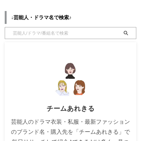
・
木南晴夏
↓芸能人・ドラマ名で検索♪
・
今田美桜
・
清原果耶
・
菜々緒
・
森七菜
・
吉川愛
・
見上愛
・
出口夏希
・
田辺桃子
・
滝沢カレン
チームあれきる
・
トリンドル玲奈
・
深田恭子
芸能人のドラマ衣装・私服・最新ファッション
・
芳根京子
のブランド名・購入先を「チームあれきる」で
・
北川景子