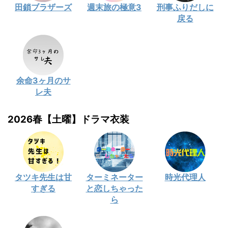
田鎖ブラザーズ
週末旅の極意3
刑事ふりだしに
戻る
余命3ヶ月のサ
レ夫
2026春【土曜】ドラマ衣装
タツキ先生は甘
ターミネーター
時光代理人
すぎる
と恋しちゃった
ら