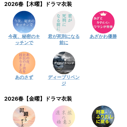
2026春【木曜】ドラマ衣装
今夜、秘密のキ
君が死刑になる
あざかわ優勝
ッチンで
前に
あのさず
ディープリベン
ジ
2026春【金曜】ドラマ衣装