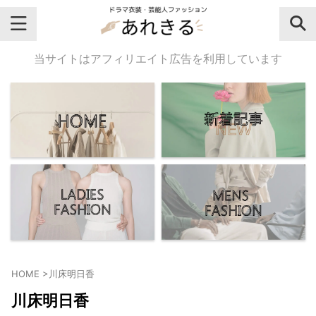
＼芸能人名・ドラマ名で検索♪／
当サイトはアフィリエイト広告を利用しています
気になるドラマ名や芸能人名でおし
ゃれなドラマ衣装・ファッションを
チェックしてね♪
【よく検索されてる女性芸能人】
・
有村架純
HOME
>
川床明日香
・
広瀬すず
川床明日香
・
川口春奈