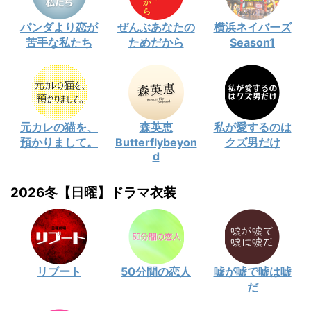
パンダより恋が
ぜんぶあなたの
横浜ネイバーズ
苦手な私たち
ためだから
Season1
元カレの猫を、
森英恵
私が愛するのは
預かりまして。
Butterflybeyon
クズ男だけ
d
2026冬【日曜】ドラマ衣装
リブート
50分間の恋人
嘘が嘘で嘘は嘘
だ