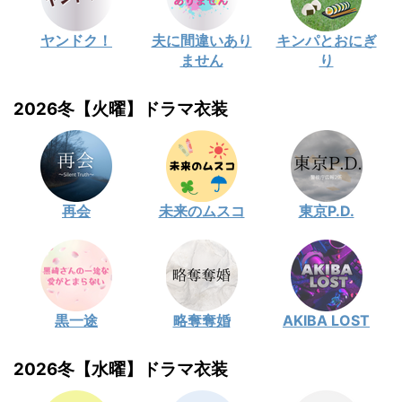
ヤンドク！
夫に間違いあり
キンパとおにぎ
ません
り
2026冬【火曜】ドラマ衣装
再会
未来のムスコ
東京P.D.
黒一途
略奪奪婚
AKIBA LOST
2026冬【水曜】ドラマ衣装