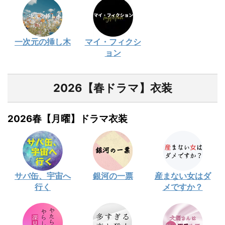
一次元の挿し木
マイ・フィクシ
ョン
2026【春ドラマ】衣装
2026春【月曜】ドラマ衣装
サバ缶、宇宙へ
銀河の一票
産まない女はダ
行く
メですか？