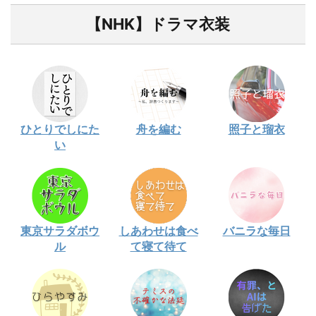
【NHK】ドラマ衣装
ひとりでしにた
舟を編む
照子と瑠衣
い
東京サラダボウ
しあわせは食べ
バニラな毎日
ル
て寝て待て