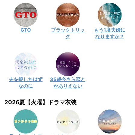
GTO
ブラックトリッ
もう1度夫婦に
ク
なりますか？
夫を殺したはず
35歳今さら恋と
なのに
かありえない
2026夏【火曜】ドラマ衣装