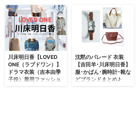
・
石原さとみ
・
広瀬アリス
・
松本若菜
・
永野芽郁
・
波瑠
川床明日香【LOVED
沈黙のパレード 衣装
・
奈緒
ONE（ラブドワン）】
【吉田羊･川床明日香】
・
高畑充希
ドラマ衣装（吉本由季
服･かばん･腕時計･靴な
・
さとうほなみ
子役）着用ファッショ
どブランドまとめ♪
ン全話まとめ！洋服 バ
・
前田敦子
【沈黙のパレード】吉田羊(よし
ッグ アクセなどの衣装
だ よう)さん・川床明日香(かわと
・
水川あさみ
こ あすか)さんが着用している衣
協力ブランドは？
装・ファッション・コーディネー
・
田中みな実
【LOVED ONE】川床明日香さん
トを紹介♪
（よしもとゆきこ役）の衣装・服
・
松岡茉優
装（服･バッグ･アクセ・靴など）
・
福原遥
やドラマファッションのコーデを
着用シーン別・コーデ別に紹介♪
・
小芝風花