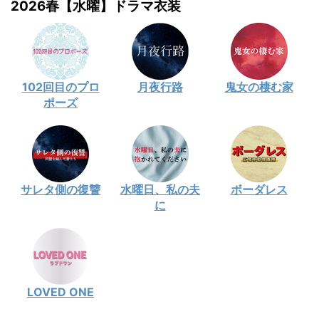
2026春【水曜】ドラマ衣装
102回目のプロ
月夜行路
鬼女の棲む家
ポーズ
サレタ側の復讐
水曜日、私の夫
ボーダレス
に
LOVED ONE