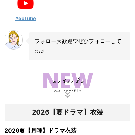
・
山田裕貴
・
田中圭
YouTube
・
女子アナ衣装
フォロー大歓迎♡ぜひフォローして
・
バラエティ番組衣裳
ね♬
2026【夏ドラマ】衣装
2026夏【月曜】ドラマ衣装