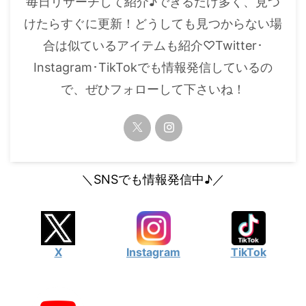
毎日リサーチして紹介♪できるだけ多く、見つ
・
橋本環奈
けたらすぐに更新！どうしても見つからない場
合は似ているアイテムも紹介♡Twitter･
【よく検索されてる男性芸能人】
Instagram･TikTokでも情報発信しているの
・
目黒蓮
で、ぜひフォローして下さいね！
・
京本大我
・
松村北斗
・
赤楚衛二
・
木村拓哉（キムタク）
＼SNSでも情報発信中♪／
・
佐藤健
・
玉森裕太
・
岡田将生
X
Instagram
TikTok
・
永瀬廉
・
平野紫耀
・
松下洸平