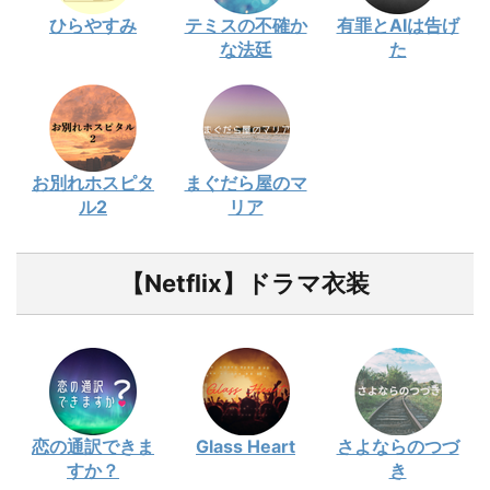
ひらやすみ
テミスの不確か
有罪とAIは告げ
な法廷
た
お別れホスピタ
まぐだら屋のマ
ル2
リア
【Netflix】ドラマ衣装
恋の通訳できま
Glass Heart
さよならのつづ
すか？
き