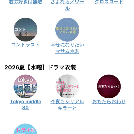
君の好きは無敵
さよならノワー
クロスロード
ル
コントラスト
幸せになりたい
マサムネ君
2026夏【水曜】ドラマ衣装
Tokyo middle
今夜もシリアル
おちたらおわり
30
キラーと