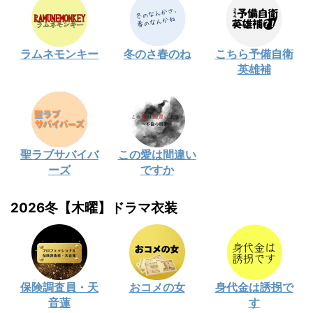
ラムネモンキー
冬のさ春のね
こちら予備自衛
英雄補
聖ラブサバイバ
この愛は間違い
ーズ
ですか
2026冬【木曜】ドラマ衣装
保険調査員・天
おコメの女
身代金は誘拐で
音蓮
す