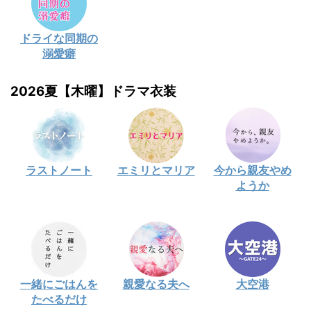
ドライな同期の
溺愛癖
2026夏【木曜】ドラマ衣装
ラストノート
エミリとマリア
今から親友やめ
ようか
一緒にごはんを
親愛なる夫へ
大空港
たべるだけ