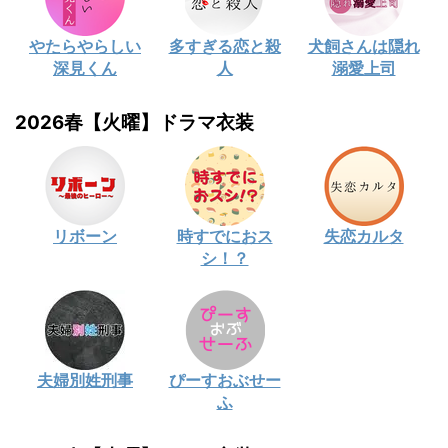
やたらやらしい
多すぎる恋と殺
犬飼さんは隠れ
深見くん
人
溺愛上司
2026春【火曜】ドラマ衣装
リボーン
時すでにおス
失恋カルタ
シ！？
夫婦別姓刑事
ぴーすおぶせー
ふ