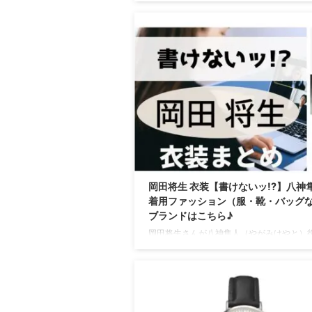
いる衣装・ファッション・コーディネート
♪
岡田将生 衣装【書けないッ!?】八神隼
着用ファッション（服・靴・バッグ
ブランドはこちら♪
岡田将生さんが八神隼人（やがみはやと）
用しているファッションを最終話まで全話
ていきます♪（随時更新） ／ ㊗️#書けない
ポスター解禁 ＼ 個性溢れすぎなメンバー
です 爽やかなレモン色にグリーンのロゴが
い仕上がり✨#生田斗真#吉瀬美智子#菊池風