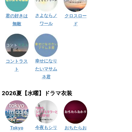
さよならノ
君の好きは
クロスロー
ワール
無敵
ド
幸せになり
コントラス
たいマサム
ト
ネ君
2026夏【水曜】ドラマ衣装
今夜もシリ
Tokyo
おちたらお