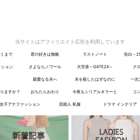
当サイトはアフィリエイト広告を利用しています
乾くまで
君の好きは無敵
ラストノート
告白－2
クション
さよならノワール
大空港～GATE24～
ク
親愛なる夫へ
夫を殺したはずなのに
一次
なりますか？
おちたらおわり
今夜もシリアルキラーと
コ
女子アナファッション
芸能人 私服
ドラマ インテリア