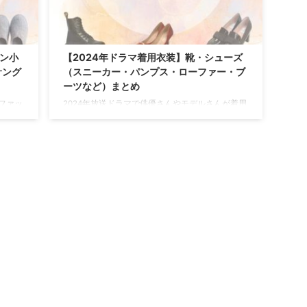
ョン小
【2024年ドラマ着用衣装】靴・シューズ
サング
（スニーカー・パンプス・ローファー・ブ
ーツなど）まとめ
ファッ
2024年放送ドラマで俳優さんやモデルさんが着用
グラ
しているシューズ（パンプス・スニーカー・ロー
・傘な
ファー・サンダル・ブーツなど）をドラマ・芸能
♪【随
人別にまとめています♪【随時更新】 ＼
れた小
2026年の新ドラマで着用された靴はこちらからチ
v-
ェック♪／ https://drama-tv-
akka/
fashion.com/2026%e2%88%92dramafashion-
⇒
sheos/ ⇒【2025】ドラマ着用 芸能人靴まとめ
...
⇒【2023】ドラマ着用 芸能人靴まとめ ...