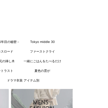
5年目の秘密－
Tokyo middle 30
ロスロード
ファーストクライ
元の挿し木
一緒にごはんをたべるだけ
ントラスト
夏色の雲が
ドラマ衣装 アイテム別