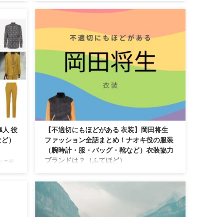
【ちょっとだけエスパー】岡田将生さん（きざし
を紹介
役）の衣装・服装（服･バッグ･アクセ・靴など）
やドラマファッションのコーデを着用シーン別・
コーデ別に紹介♪
人 役
【不適切にもほどがある 衣装】岡田将生
など）
ファッション全話まとめ！ナオキ役の服装
（腕時計・服・バッグ・靴など）衣装協力
ブランドは？（ふてほど）
役で着
まとめ
ドラマ【不適切にもほどがある（ふてきせつにも
ッ！？
ほどがある）】で岡田将生（おかだ まさき）さん
勢ぞろい
が演じるナオキ役に衣装提供されているドラマの
かわい
服装（ファッション・コーデ）の「ブランド」や
磨#小
「購入先」の情報をまとめています♪ 岡田将生お