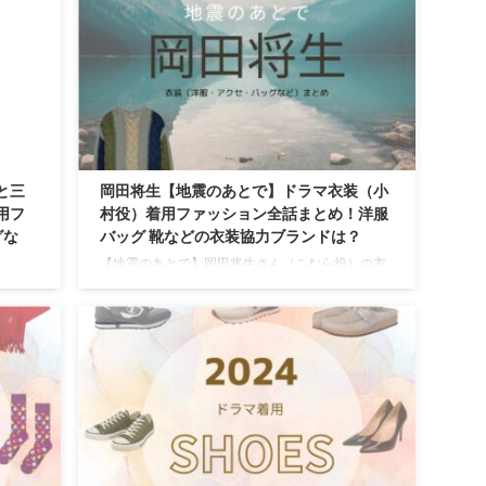
井短#
かだ まさきさんがドラマ【不適切にもほどがあ
る】ナオキ役で着用している、 を衣装協力のブラ
】オシドラ
ンドからリサーチして紹介♪ 第1話〜最終回ま
で、着用シーン別・コーデ別にドラマファッショ
ンをまとめていきます♪ 着用アイテムが不明の場
合や在庫切れの場合、デザインが似て ...
と三
岡田将生【地震のあとで】ドラマ衣装（小
用フ
村役）着用ファッション全話まとめ！洋服
グな
バッグ 靴などの衣装協力ブランドは？
【地震のあとで】岡田将生さん（こむら役）の衣
装・服装（服･バッグ･アクセ・靴など）やドラマ
人の元
ファッションのコーデを着用シーン別・コーデ別
着用し
に紹介♪
アクセ
ーデを
チェック
大豆田と
情をお
第2弾
わ子と三
角田晃広