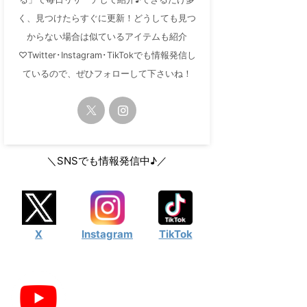
く、見つけたらすぐに更新！どうしても見つ
からない場合は似ているアイテムも紹介
♡Twitter･Instagram･TikTokでも情報発信し
ているので、ぜひフォローして下さいね！
＼SNSでも情報発信中♪／
X
Instagram
TikTok