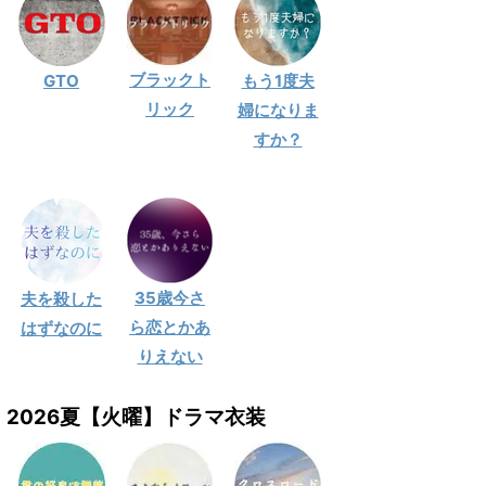
ブラックト
GTO
もう1度夫
リック
婦になりま
すか？
35歳今さ
夫を殺した
ら恋とかあ
はずなのに
りえない
2026夏【火曜】ドラマ衣装