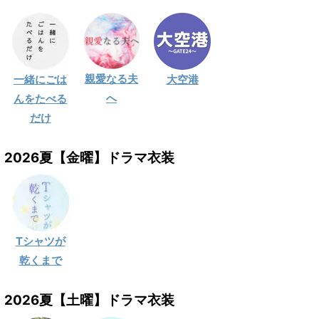
親愛なる夫
一緒にごは
大空港
へ
んをたべる
だけ
2026夏【金曜】ドラマ衣装
Tシャツが
乾くまで
2026夏【土曜】ドラマ衣装