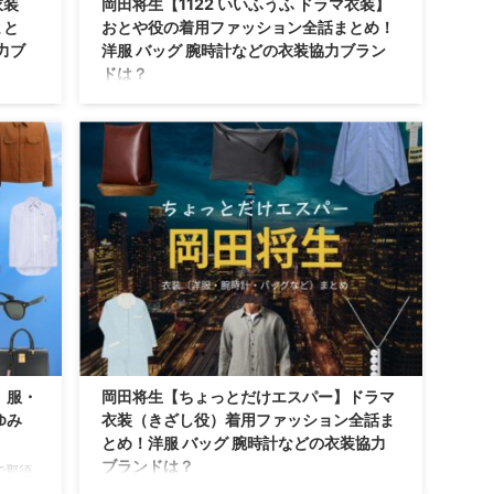
衣装
岡田将生【1122 いいふうふ ドラマ衣装】
まと
おとや役の着用ファッション全話まとめ！
力ブ
洋服 バッグ 腕時計などの衣装協力ブラン
ドは？
りまこ
【1122 いいふうふ】岡田将生さん（あいはら おと
靴な
や役）の衣装・服装（服･バッグ･アクセ・靴な
シーン
ど）やドラマファッションのコーデを着用シーン
別・コーデ別に紹介♪
】服・
岡田将生【ちょっとだけエスパー】ドラマ
ゆみ
衣装（きざし役）着用ファッション全話ま
とめ！洋服 バッグ 腕時計などの衣装協力
ブランドは？
で那須
用して