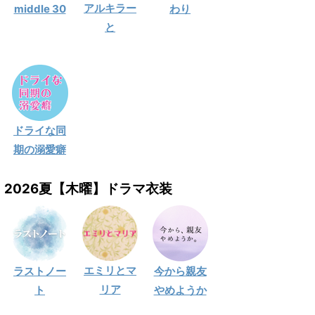
アルキラー
middle 30
わり
と
ドライな同
期の溺愛癖
2026夏【木曜】ドラマ衣装
エミリとマ
ラストノー
今から親友
リア
ト
やめようか