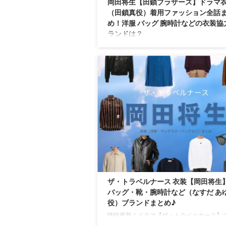
岡田将生【田鎖ブラザーズ】ドラマ
（田鎖真役）着用ファッション全話
め！洋服 バッグ 腕時計などの衣装協
ランドは？
【田鎖ブラザーズ】岡田将生さん（たぐさ
と役）の衣装・服装（服･バッグ･アクセ・
ど）やドラマファッションのコーデを着用
別・コーデ別に紹介♪
ザ・トラベルナース 衣装【岡田将生
バッグ・靴・腕時計など（なすだ あ
役）ブランドまとめ♪
随時更新！ドラマ【ザ・トラベルナース】
田歩(なすだ あゆみ)役の岡田将生さんが着