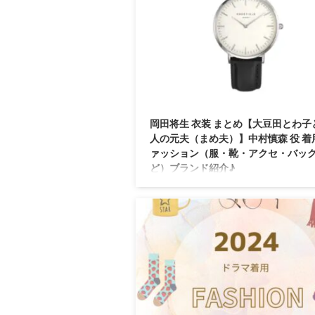
池徹平#北村有起哉#浜野謙太#岡田将生#長
山田杏奈#潤浩#小野武彦#テレビ朝日
pic.twitter.com/0kiy7VCwYe — 【公式
サタデー第1弾 「書けない ...
岡田将生 衣装 まとめ【大豆田とわ子
人の元夫（まめ夫）】中村慎森 役 着
ァッション（服・靴・アクセ・バッ
ど）ブランド紹介♪
岡田将生さんがドラマ【大豆田とわ子と三
夫（まめ夫）】中村慎森（しんしん）役で
ているファッション・衣装（服・バッグ・
サリー・腕時計・靴など）のブランドやコ
最終話までまとめています♪(*^^*)【随時
して更新！】 ポスタービジュアル解禁！ 
わ子と番号順に並んだ三人の元夫たちの表
楽しみ下さい。 そして今夜9時 #青のSP で
ティザー映像を初放送します。#大豆田と
人の元夫 #まめ夫 #松たか子 #岡田将生 #