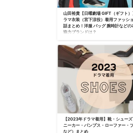
山田裕貴【日曜劇場 GIFT（ギフト
ラマ衣装（宮下涼役）着用ファッシ
話まとめ！洋服 バッグ 腕時計などの
協力ブランドは？
日曜劇場・ドラマ【GIFT（ギフト）】で山
（やまだゆうき）さんが演じる宮下涼（み
りょう）役に衣装協力されているドラマの
（ファッション・コーデ）の「ブランド」
入先」の情報をまとめています♪ 山田裕貴
ゆうきさんがドラマ【GIFT（ギフト）】宮
やしたりょう役で着用している、 を衣装協
ランドからリサーチして紹介♪ 第1話〜最
で、着用シーン別・コーデ別にドラマファ
ンをまとめていきます♪ 着用アイテムが不
合や在庫切れの ...
【2023年ドラマ着用】靴・シューズ
ニーカー・パンプス・ローファー・
など）まとめ