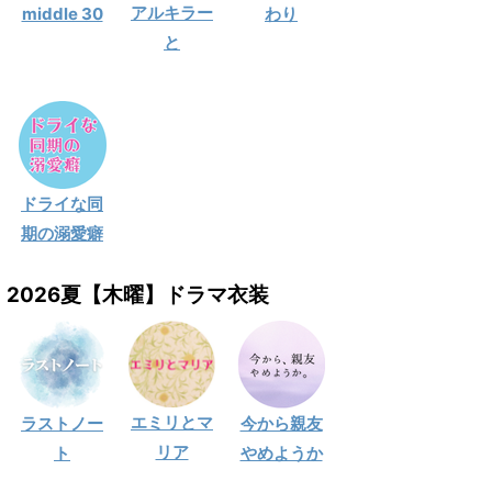
アルキラー
middle 30
わり
と
ドライな同
期の溺愛癖
2026夏【木曜】ドラマ衣装
エミリとマ
ラストノー
今から親友
リア
ト
やめようか