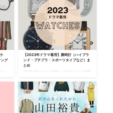
-bag/
2026年の新ドラマで着用された靴はこちらからチ
⇒
ェック♪／ https://drama-tv-
2022
fashion.com/2026%e2%88%92dramafashion-
ドラマ
sheos/ ⇒【2025】ドラマ着用 芸能人靴まとめ
⇒【2023】ドラマ着用 芸能人靴まとめ ...
小
【2023年ドラマ着用】腕時計（ハイブラ
サング
ンド・プチプラ・スポーツタイプなど）ま
とめ
ファッ
2023年放送ドラマで俳優さんやモデルさんが着用
人別に
している腕時計をドラマ・芸能人別にまとめてい
ます♪【随時更新】 ＼2026年新ドラマで着用
された腕時計はこちらからチェック♪／
https://drama-tv-fashion.com/2026-
dramafashion-watchts/ ⇒ 【2025ドラマ衣装】芸
能人着用 腕時計 ⇒ 【2024ドラマ衣装】芸能人着
用 腕時計 ⇒ 【2022ドラマ衣装】芸能人着用 腕時
計 ⇒ 【2021ドラマ衣装】芸能人着用 腕時 ...