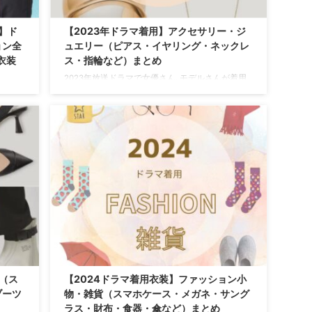
）】ド
【2023年ドラマ着用】アクセサリー・ジ
ョン全
ュエリー（ピアス・イヤリング・ネックレ
衣装
ス・指輪など）まとめ
2023年放送ドラマで女優さん､モデルさんが着用
しているアクセサリーやジュエリーをドラマ・芸
田裕貴
能人別にまとめています♪【随時更新】 バッ
やした
グ アクセ 腕時計 靴 小物 ＼2026年のドラマ
服装
で着用されたアクセはこちらからチェック♪／
や「購
https://drama-tv-fashion.com/2026-drama-
やまだ
accessories-jewelry/ ⇒ 【2025年ドラマ着用】ア
下涼み
クセサリー ⇒ 【20 ...
力のブ
終回ま
ッショ
明の場
（ス
【2024ドラマ着用衣装】ファッション小
ブーツ
物・雑貨（スマホケース・メガネ・サング
ラス・財布・食器・傘など）まとめ