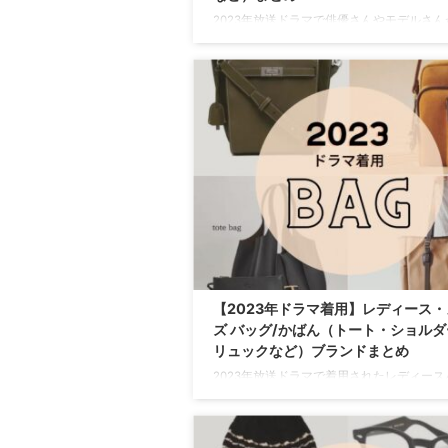
2023年放送ドラマで俳優さんやモデルさん
しているシューズ（パンプス・スニーカー
ファー・サンダル・ブーツなど）をドラマ
人別にまとめています♪【随時更新】 
アクセ 腕時計 靴 小物 ＼2026年のド
用された靴はこちらからチェック♪／
https://drama-tv-
fashion.com/2026%e2%88%92dramafashi
sheos/ ⇒【2025年】ドラマ 芸 ...
【2023年ドラマ着用】レディース・
ズ バッグ/かばん（トート・ショルダ
リュックなど）ブランドまとめ
2023年放送ドラマで着用されたレディース
グ・メンズバッグをドラマ・芸能人別にま
います♪【随時更新】 ＼2026年新ドラ
用されたバッグはこちらからチェック♪／