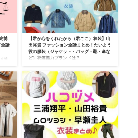
川光博
【君が心をくれたから（君ここ）衣装】山
ド全話
田裕貴 ファッション全話まとめ！たいよう
役の服装（ジャケット・バッグ・靴・傘な
ど）衣装協力ブランドは？
川光博
ネート
【君が心をくれたから（君ここ）】山田裕貴さん
ます♪
（あさの たいよう役）の衣装・服装（服･バッグ･
腕時計・靴など）やドラマファッションのコーデ
を着用シーン別・コーデ別に紹介♪