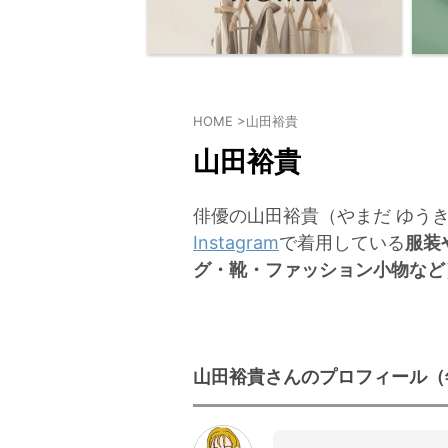
HOME
>
山田裕貴
山田裕貴
俳優の山田裕貴（やまだ ゆう
Instagram
で着用している
服装
グ・靴・ファッション小物など
山田裕貴さんのプロフィール（