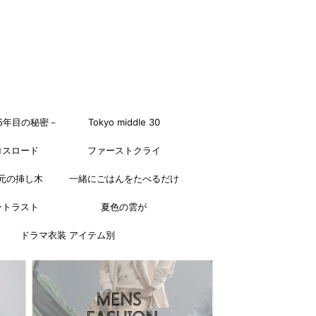
5年目の秘密－
Tokyo middle 30
ロスロード
ファーストクライ
元の挿し木
一緒にごはんをたべるだけ
ントラスト
夏色の雲が
ドラマ衣装 アイテム別