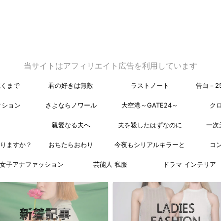
当サイトはアフィリエイト広告を利用しています
乾くまで
君の好きは無敵
ラストノート
告白－2
クション
さよならノワール
大空港～GATE24～
ク
親愛なる夫へ
夫を殺したはずなのに
一次
なりますか？
おちたらおわり
今夜もシリアルキラーと
コ
女子アナファッション
芸能人 私服
ドラマ インテリア