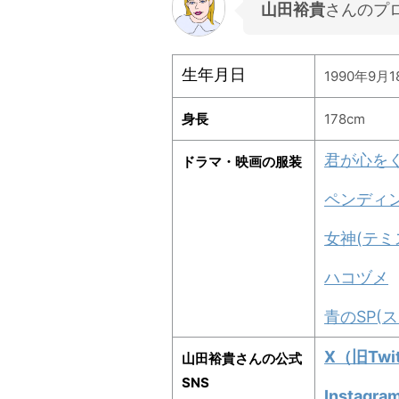
山田裕貴
さんのプ
生年月日
1990年9月1
身長
178cm
君が心を
ドラマ・映画の服装
ペンディ
女神(テミ
ハコヅメ
青のSP(
X（旧Twit
山田裕貴さんの公式
SNS
Instagra