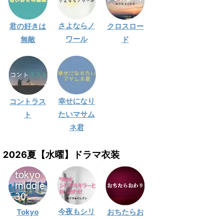
さよならノ
君の好きは
クロスロー
ワール
無敵
ド
幸せになり
コントラス
たいマサム
ト
ネ君
2026夏【水曜】ドラマ衣装
今夜もシリ
Tokyo
おちたらお