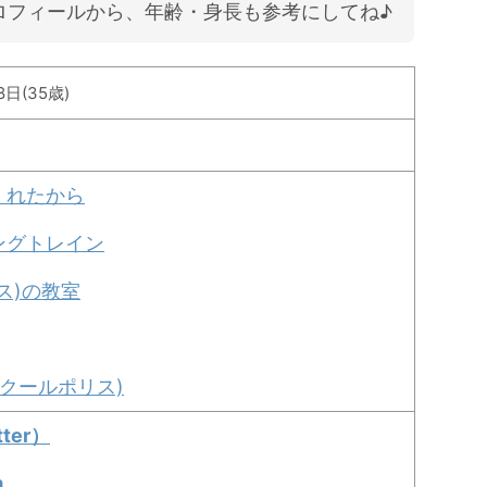
ロフィールから、年齢・身長も参考にしてね♪
8日(35歳)
くれたから
ングトレイン
ス)の教室
スクールポリス)
ter）
m