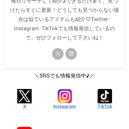
毎日リサーチして紹介♪できるだけ多く、見つ
・
橋本環奈
けたらすぐに更新！どうしても見つからない場
合は似ているアイテムも紹介♡Twitter･
【よく検索されてる男性芸能人】
Instagram･TikTokでも情報発信しているの
・
目黒蓮
で、ぜひフォローして下さいね！
・
京本大我
・
松村北斗
・
赤楚衛二
・
木村拓哉（キムタク）
＼SNSでも情報発信中♪／
・
佐藤健
・
玉森裕太
・
岡田将生
X
Instagram
TikTok
・
永瀬廉
・
平野紫耀
・
松下洸平