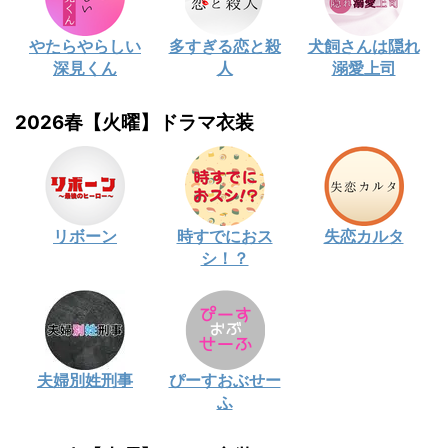
やたらやらしい
多すぎる恋と殺
犬飼さんは隠れ
深見くん
人
溺愛上司
2026春【火曜】ドラマ衣装
リボーン
時すでにおス
失恋カルタ
シ！？
夫婦別姓刑事
ぴーすおぶせー
ふ