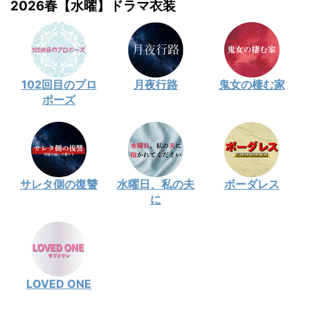
2026春【水曜】ドラマ衣装
102回目のプロ
月夜行路
鬼女の棲む家
ポーズ
サレタ側の復讐
水曜日、私の夫
ボーダレス
に
LOVED ONE