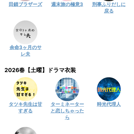
田鎖ブラザーズ
週末旅の極意3
刑事ふりだしに
戻る
余命3ヶ月のサ
レ夫
2026春【土曜】ドラマ衣装
タツキ先生は甘
ターミネーター
時光代理人
すぎる
と恋しちゃった
ら