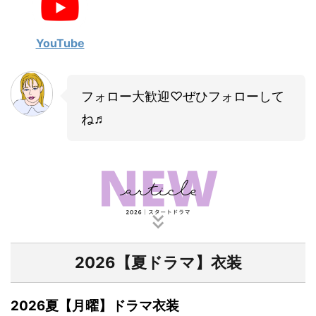
・
山田裕貴
・
田中圭
YouTube
・
女子アナ衣装
フォロー大歓迎♡ぜひフォローして
・
バラエティ番組衣裳
ね♬
2026【夏ドラマ】衣装
2026夏【月曜】ドラマ衣装