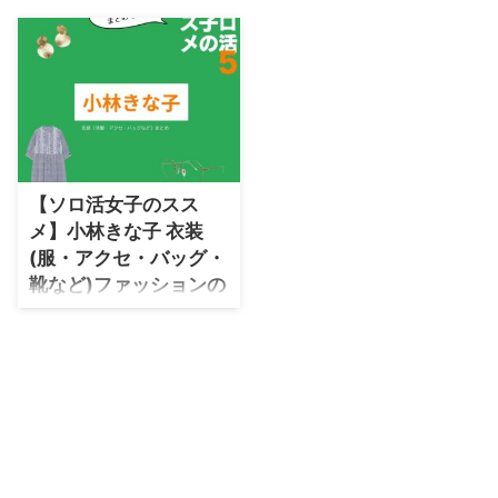
・
石原さとみ
・
広瀬アリス
・
松本若菜
・
永野芽郁
・
波瑠
【ソロ活女子のスス
・
奈緒
メ】小林きな子 衣装
・
高畑充希
(服・アクセ・バッグ・
・
さとうほなみ
靴など)ファッションの
ブランド・アイテムま
・
前田敦子
とめ♪
・
水川あさみ
ドラマ【ソロ活女子のススメ1・
・
田中みな実
2・3・4・5】で小林きな子（こ
ばやしきなこ）さんが演じる黒田
・
松岡茉優
彩子（くろだあやこ）役に衣装提
・
福原遥
供されているドラマの服装（ファ
ッション・コーデ）の「ブラン
・
小芝風花