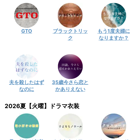
GTO
ブラックトリッ
もう1度夫婦に
ク
なりますか？
夫を殺したはず
35歳今さら恋と
なのに
かありえない
2026夏【火曜】ドラマ衣装