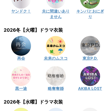
ヤンドク！
夫に間違いあり
キンパとおにぎ
ません
り
2026冬【火曜】ドラマ衣装
再会
未来のムスコ
東京P.D.
黒一途
略奪奪婚
AKIBA LOST
2026冬【水曜】ドラマ衣装