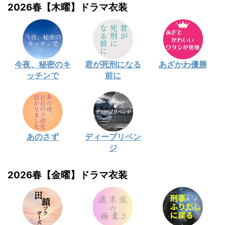
2026春【木曜】ドラマ衣装
今夜、秘密のキ
君が死刑になる
あざかわ優勝
ッチンで
前に
あのさず
ディープリベン
ジ
2026春【金曜】ドラマ衣装