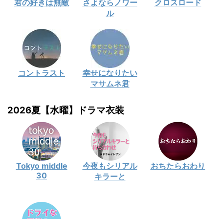
君の好きは無敵
さよならノワー
クロスロード
ル
コントラスト
幸せになりたい
マサムネ君
2026夏【水曜】ドラマ衣装
Tokyo middle
今夜もシリアル
おちたらおわり
30
キラーと