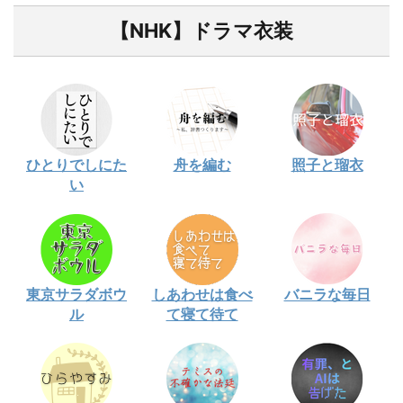
【NHK】ドラマ衣装
ひとりでしにた
舟を編む
照子と瑠衣
い
東京サラダボウ
しあわせは食べ
バニラな毎日
ル
て寝て待て