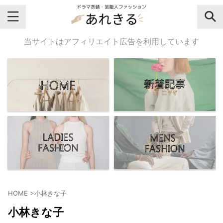
＼芸能人名・ドラマ名で検索♪／
当サイトはアフィリエイト広告を利用しています
気になるドラマ名や芸能人名でおし
ゃれなドラマ衣装・ファッションを
チェックしてね♪
【よく検索されてる女性芸能人】
・
有村架純
HOME
>
小林きな子
・
広瀬すず
小林きな子
・
川口春奈