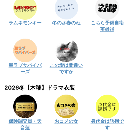
ラムネモンキー
冬のさ春のね
こちら予備自衛
英雄補
聖ラブサバイバ
この愛は間違い
ーズ
ですか
2026冬【木曜】ドラマ衣装
保険調査員・天
おコメの女
身代金は誘拐で
音蓮
す