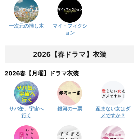
一次元の挿し木
マイ・フィクシ
ョン
2026【春ドラマ】衣装
2026春【月曜】ドラマ衣装
サバ缶、宇宙へ
銀河の一票
産まない女はダ
行く
メですか？