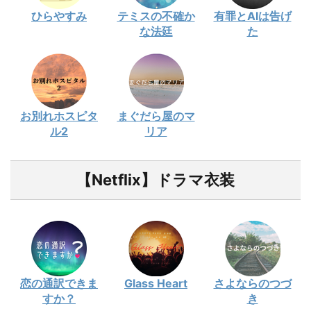
ひらやすみ
テミスの不確か
有罪とAIは告げ
な法廷
た
お別れホスピタ
まぐだら屋のマ
ル2
リア
【Netflix】ドラマ衣装
恋の通訳できま
Glass Heart
さよならのつづ
すか？
き