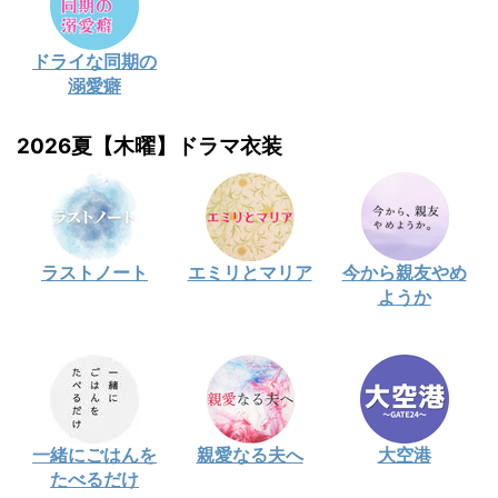
ドライな同期の
溺愛癖
2026夏【木曜】ドラマ衣装
ラストノート
エミリとマリア
今から親友やめ
ようか
一緒にごはんを
親愛なる夫へ
大空港
たべるだけ