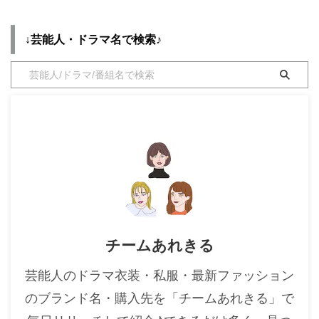
ド」や「購入先」の情報をまとめ
ています♪ 小林きな子こばやし
・
木南晴夏
きなこさんがドラマ【ソロ活女子
↓芸能人・ドラマ名で検索♪
・
今田美桜
のススメ1・2・3・4・5】黒田彩
子くろだあやこで着用している、
・
清原果耶
を衣装協力のブランドからリサー
・
菜々緒
チして紹介♪ 第1話〜最終回ま
で、着用シーン別・コーデ別にド
・
森七菜
ラマファッションをまとめていき
ます♪ 着用 ...
・
吉川愛
・
見上愛
・
出口夏希
・
田辺桃子
・
滝沢カレン
チームあれきる
・
トリンドル玲奈
・
深田恭子
芸能人のドラマ衣装・私服・最新ファッション
・
芳根京子
のブランド名・購入先を「チームあれきる」で
・
北川景子