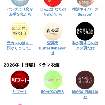
パンダより恋が
ぜんぶあなたの
横浜ネイバーズ
苦手な私たち
ためだから
Season1
元カレの猫を、
森英恵
私が愛するのは
預かりまして。
Butterflybeyon
クズ男だけ
d
2026冬【日曜】ドラマ衣装
リブート
50分間の恋人
嘘が嘘で嘘は嘘
だ