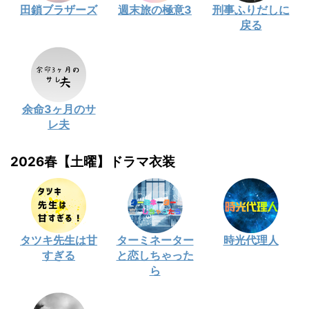
田鎖ブラザーズ
週末旅の極意3
刑事ふりだしに
戻る
余命3ヶ月のサ
レ夫
2026春【土曜】ドラマ衣装
タツキ先生は甘
ターミネーター
時光代理人
すぎる
と恋しちゃった
ら