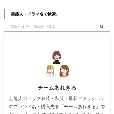
波 #山下美月 #加藤史帆 #小坂菜
緒 ヒロミさんがバラエティー能
・
木南晴夏
力を ベタ褒め👏 「ウチのガヤ
↓芸能人・ドラマ名で検索♪
・
今田美桜
（番組）に来てくれ❗️」
pic.twitter.com/nwc9wyF7fi —
・
清原果耶
火曜サプライズ【公式】 ( ...
・
菜々緒
・
森七菜
・
吉川愛
・
見上愛
・
出口夏希
・
田辺桃子
・
滝沢カレン
チームあれきる
・
トリンドル玲奈
・
深田恭子
芸能人のドラマ衣装・私服・最新ファッション
・
芳根京子
のブランド名・購入先を「チームあれきる」で
・
北川景子