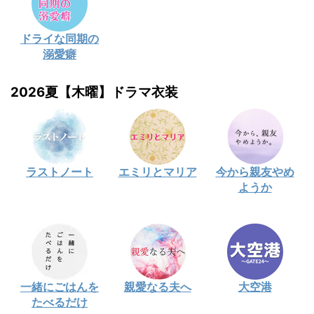
ドライな同期の
溺愛癖
2026夏【木曜】ドラマ衣装
ラストノート
エミリとマリア
今から親友やめ
ようか
一緒にごはんを
親愛なる夫へ
大空港
たべるだけ