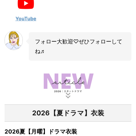
・
山田裕貴
・
田中圭
YouTube
・
女子アナ衣装
フォロー大歓迎♡ぜひフォローして
・
バラエティ番組衣裳
ね♬
2026【夏ドラマ】衣装
2026夏【月曜】ドラマ衣装