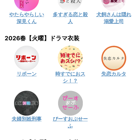
やたらやらしい
多すぎる恋と殺
犬飼さんは隠れ
深見くん
人
溺愛上司
2026春【火曜】ドラマ衣装
リボーン
時すでにおス
失恋カルタ
シ！？
夫婦別姓刑事
ぴーすおぶせー
ふ