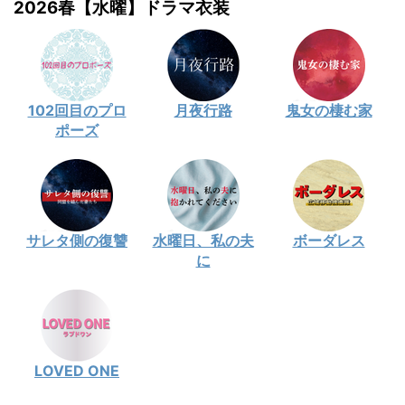
2026春【水曜】ドラマ衣装
102回目のプロ
月夜行路
鬼女の棲む家
ポーズ
サレタ側の復讐
水曜日、私の夫
ボーダレス
に
LOVED ONE