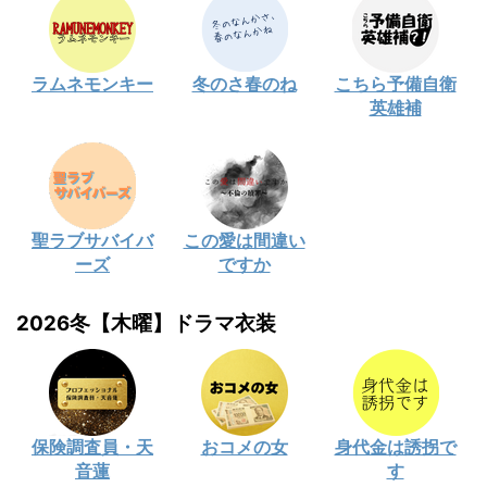
ラムネモンキー
冬のさ春のね
こちら予備自衛
英雄補
聖ラブサバイバ
この愛は間違い
ーズ
ですか
2026冬【木曜】ドラマ衣装
保険調査員・天
おコメの女
身代金は誘拐で
音蓮
す