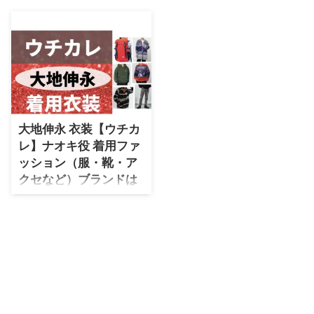
・
石原さとみ
・
広瀬アリス
・
松本若菜
・
永野芽郁
・
波瑠
大地伸永 衣装【ウチカ
・
奈緒
レ】ナオキ役 着用ファ
・
高畑充希
ッション（服・靴・ア
・
さとうほなみ
クセなど）ブランドは
こちら♪【 ウチの娘は
・
前田敦子
彼氏が出来ない!!】
・
水川あさみ
大地伸永さんが光（岡田健史）の
・
田中みな実
友達ナオキ役で着用しているファ
ッションを最終話まで全話まとめ
・
松岡茉優
ていきます♪（随時更新） #ウチ
・
福原遥
カレ 初回放送日が決定しました
💕 2021年1月13日水曜よる10時
・
小芝風花