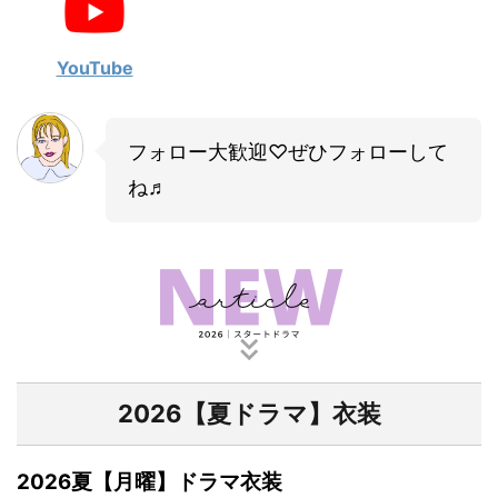
・
山田裕貴
・
田中圭
YouTube
・
女子アナ衣装
フォロー大歓迎♡ぜひフォローして
・
バラエティ番組衣裳
ね♬
2026【夏ドラマ】衣装
2026夏【月曜】ドラマ衣装