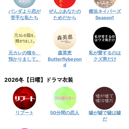
パンダより恋が
ぜんぶあなたの
横浜ネイバーズ
苦手な私たち
ためだから
Season1
元カレの猫を、
森英恵
私が愛するのは
預かりまして。
Butterflybeyon
クズ男だけ
d
2026冬【日曜】ドラマ衣装
リブート
50分間の恋人
嘘が嘘で嘘は嘘
だ