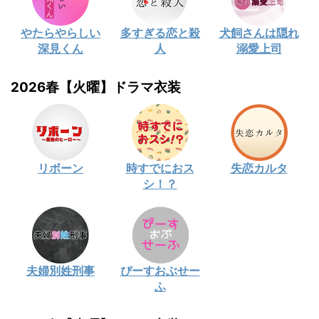
やたらやらしい
多すぎる恋と殺
犬飼さんは隠れ
深見くん
人
溺愛上司
2026春【火曜】ドラマ衣装
リボーン
時すでにおス
失恋カルタ
シ！？
夫婦別姓刑事
ぴーすおぶせー
ふ