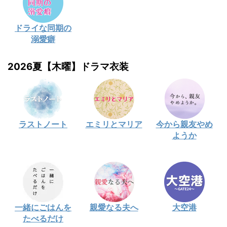
ドライな同期の
溺愛癖
2026夏【木曜】ドラマ衣装
ラストノート
エミリとマリア
今から親友やめ
ようか
一緒にごはんを
親愛なる夫へ
大空港
たべるだけ