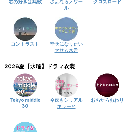
君の好きは無敵
さよならノワー
クロスロード
ル
コントラスト
幸せになりたい
マサムネ君
2026夏【水曜】ドラマ衣装
Tokyo middle
今夜もシリアル
おちたらおわり
30
キラーと