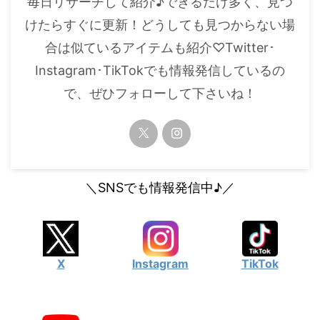
毎日リサーチして紹介♪できるだけ多く、見つ
・
橋本環奈
けたらすぐに更新！どうしても見つからない場
合は似ているアイテムも紹介♡Twitter･
【よく検索されてる男性芸能人】
Instagram･TikTokでも情報発信しているの
・
目黒蓮
で、ぜひフォローして下さいね！
・
京本大我
・
松村北斗
・
赤楚衛二
・
木村拓哉（キムタク）
＼SNSでも情報発信中♪／
・
佐藤健
・
玉森裕太
・
岡田将生
X
Instagram
TikTok
・
永瀬廉
・
平野紫耀
・
松下洸平