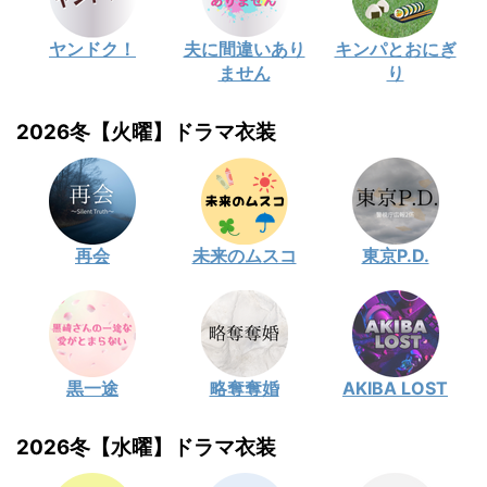
ヤンドク！
夫に間違いあり
キンパとおにぎ
ません
り
2026冬【火曜】ドラマ衣装
再会
未来のムスコ
東京P.D.
黒一途
略奪奪婚
AKIBA LOST
2026冬【水曜】ドラマ衣装