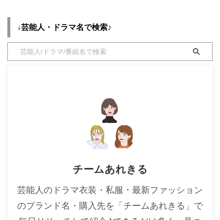
スタートです👏👏 公式HPに相関
図が追加されましたので、こちら
・
木南晴夏
もチェックしてみて下さい
↓芸能人・ドラマ名で検索♪
・
今田美桜
🆕https://t.co/6vhmzMBuzI#菅
野美穂 さんと #浜辺美波 さんが
・
清原果耶
誰と恋をするのか想像するだけで
・
菜々緒
楽しいですよね😍#ウチの娘は彼
氏が出来 ...
・
森七菜
・
吉川愛
・
見上愛
・
出口夏希
・
田辺桃子
・
滝沢カレン
チームあれきる
・
トリンドル玲奈
・
深田恭子
芸能人のドラマ衣装・私服・最新ファッション
・
芳根京子
のブランド名・購入先を「チームあれきる」で
・
北川景子