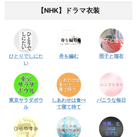
【NHK】ドラマ衣装
ひとりでしにた
舟を編む
照子と瑠衣
い
東京サラダボウ
しあわせは食べ
バニラな毎日
ル
て寝て待て