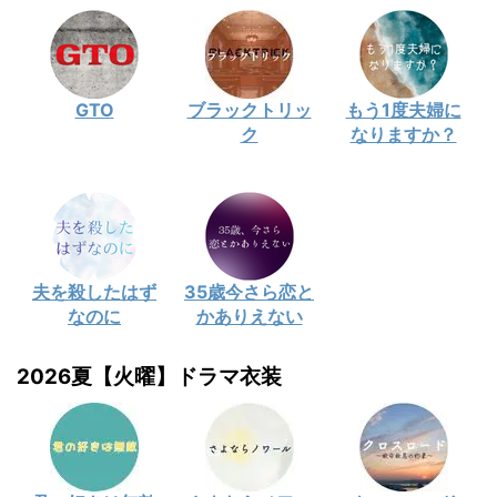
GTO
ブラックトリッ
もう1度夫婦に
ク
なりますか？
夫を殺したはず
35歳今さら恋と
なのに
かありえない
2026夏【火曜】ドラマ衣装