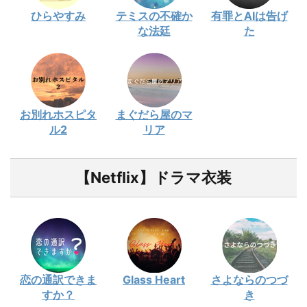
ひらやすみ
テミスの不確か
有罪とAIは告げ
な法廷
た
お別れホスピタ
まぐだら屋のマ
ル2
リア
【Netflix】ドラマ衣装
恋の通訳できま
Glass Heart
さよならのつづ
すか？
き