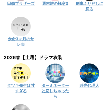
田鎖ブラザーズ
週末旅の極意3
刑事ふりだしに
戻る
余命3ヶ月のサ
レ夫
2026春【土曜】ドラマ衣装
タツキ先生は甘
ターミネーター
時光代理人
すぎる
と恋しちゃった
ら