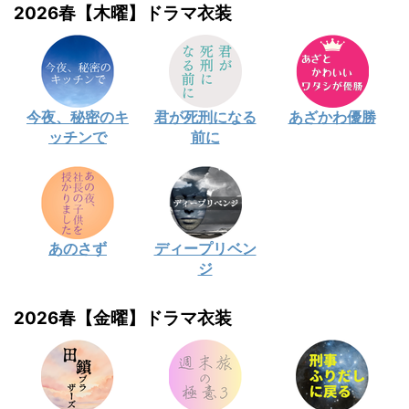
2026春【木曜】ドラマ衣装
今夜、秘密のキ
君が死刑になる
あざかわ優勝
ッチンで
前に
あのさず
ディープリベン
ジ
2026春【金曜】ドラマ衣装