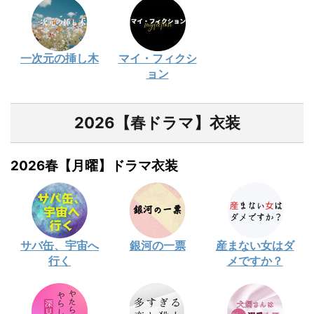
一次元の挿し木
マイ・フィクシ
ョン
2026【春ドラマ】衣装
2026春【月曜】ドラマ衣装
サバ缶、宇宙へ
銀河の一票
産まない女はダ
行く
メですか？