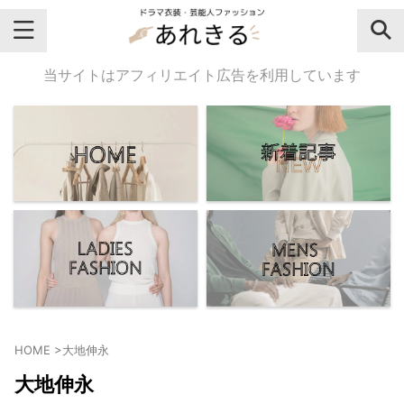
＼芸能人名・ドラマ名で検索♪／
当サイトはアフィリエイト広告を利用しています
気になるドラマ名や芸能人名でおし
ゃれなドラマ衣装・ファッションを
チェックしてね♪
【よく検索されてる女性芸能人】
・
有村架純
HOME
>
大地伸永
・
広瀬すず
大地伸永
・
川口春奈