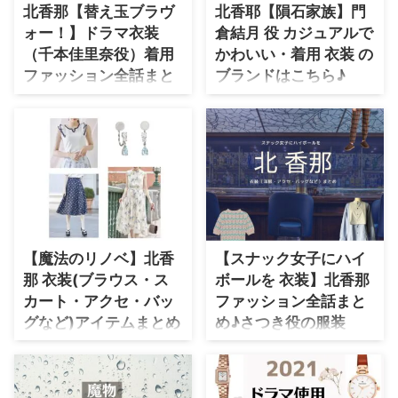
コーデ別に紹介♪
介♪
北香那【替え玉ブラヴ
北香耶【隕石家族】門
・
木南晴夏
ォー！】ドラマ衣装
倉結月 役 カジュアルで
・
今田美桜
（千本佳里奈役）着用
かわいい・着用 衣装 の
ファッション全話まと
ブランドはこちら♪
・
清原果耶
め！洋服 バッグ アクセ
門倉結月 役を演じる 北香那（き
・
菜々緒
などの衣装協力ブラン
た かな）さんが【隕石家族】で
・
森七菜
着用している衣装(服)・ファッシ
ドは？
ョン情報をチェック♪ #隕石家族
・
吉川愛
【替え玉ブラヴォー！】北香那さ
インパクト特大のポスターが完成
ん（ちもとかりな役）の衣装・服
❗️ ご覧いただけましたでしょうか
・
見上愛
装（服･バッグ･アクセ・靴など）
👀 ポスター制作秘話✨&門倉家の
やドラマファッションのコーデを
・
出口夏希
撮影裏話を大公開😆
着用シーン別・コーデ別に紹介♪
❗️https://t.co/XOD1RA6Mrk#オト
・
田辺桃子
【魔法のリノベ】北香
【スナック女子にハイ
ナの土ドラ
・
滝沢カレン
pic.twitter.com/1Rk1vOwI1X —
那 衣装(ブラウス・ス
ボールを 衣装】北香那
【公式】オトナの土ドラ「隕石家
カート・アクセ・バッ
ファッション全話まと
・
トリンドル玲奈
族 ...
グなど)アイテムまとめ
め♪さつき役の服装
・
深田恭子
♪(まほリノ)
（洋服・バッグ・アク
・
芳根京子
セなど）衣装協力ブラ
【魔法のリノベ(まほリノ)】北香
ンドは？
那(きたかな)さんが五十嵐桜子(い
・
北川景子