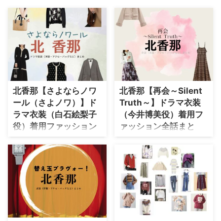
・
石原さとみ
・
広瀬アリス
・
松本若菜
・
永野芽郁
・
波瑠
北香那【さよならノワ
北香那【再会～Silent
・
奈緒
ール（さよノワ）】ド
Truth～】ドラマ衣装
・
高畑充希
ラマ衣装（白石絵梨子
（今井博美役）着用フ
・
さとうほなみ
役）着用ファッション
ァッション全話まと
全話まとめ！洋服 バッ
め！洋服 バッグ アクセ
・
前田敦子
グ アクセなどの衣装協
などの衣装協力ブラン
・
水川あさみ
力ブランドは？
ドは？
・
田中みな実
【さよならノワール（さよノ
【再会～Silent Truth～】北香那
ワ）】北香那さん（しらいしえり
さん（いまいひろみ役）の衣装・
・
松岡茉優
こ役）の衣装・服装（服･バッグ･
服装（服･バッグ･アクセ・靴な
・
福原遥
アクセ・靴など）やドラマファッ
ど）やドラマファッションのコー
ションのコーデを着用シーン別・
デを着用シーン別・コーデ別に紹
・
小芝風花