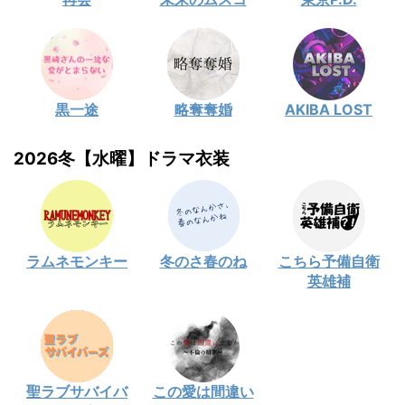
黒一途
略奪奪婚
AKIBA LOST
2026冬【水曜】ドラマ衣装
ラムネモンキー
冬のさ春のね
こちら予備自衛
英雄補
聖ラブサバイバ
この愛は間違い