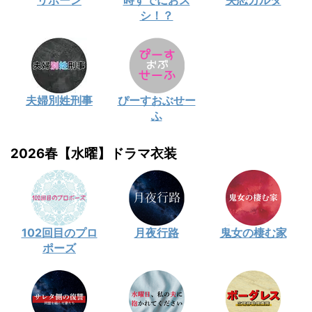
リボーン
時すでにおス
失恋カルタ
シ！？
夫婦別姓刑事
ぴーすおぶせー
ふ
2026春【水曜】ドラマ衣装
102回目のプロ
月夜行路
鬼女の棲む家
ポーズ