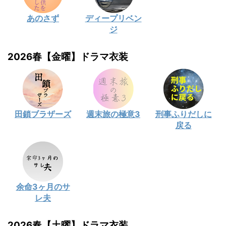
あのさず
ディープリベン
ジ
2026春【金曜】ドラマ衣装
田鎖ブラザーズ
週末旅の極意3
刑事ふりだしに
戻る
余命3ヶ月のサ
レ夫
2026春【土曜】ドラマ衣装