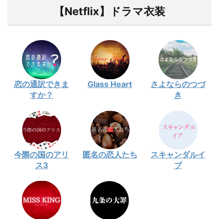
【Netflix】ドラマ衣装
恋の通訳できま
Glass Heart
さよならのつづ
すか？
き
今際の国のアリ
匿名の恋人たち
スキャンダルイ
ス3
ブ