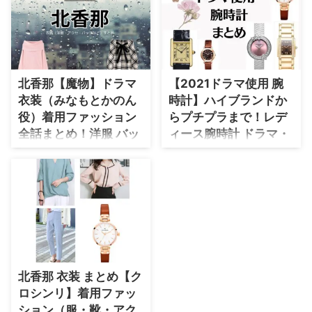
がらしさくらこ)役で着用してい
ドラマ【スナック女子にハイボー
・
橋本環奈
るドラマ衣装(アクセサリー・ワ
ルを】で北香那（きた かな）さ
ンピース・ブラウス・スカート・
んが演じるスナック女子・さつき
バッグ・パンプスなど)のブラン
役に衣装提供されているドラマの
ドをリサーチしてまとめています
【よく検索されてる男性芸能人】
服装（ファッション・コーデ）の
「ブランド」や「購入先」の情報
北香那【魔物】ドラマ
【2021ドラマ使用 腕
・
目黒蓮
をまとめています♪ 北香那きた
衣装（みなもとかのん
時計】ハイブランドか
・
京本大我
かなさんがドラマ【スナック女子
役）着用ファッション
らプチプラまで！レデ
にハイボールを】さつきで着用し
・
松村北斗
全話まとめ！洋服 バッ
ィース腕時計 ドラマ・
ている、 を衣装協力のブランド
からリサーチして紹介♪ 第1話〜
グ アクセなどの衣装協
芸能人別まとめ♪
・
赤楚衛二
最終回まで、着用シーン別・コー
力ブランドは？
2021年放送ドラマで俳優さんや
・
木村拓哉（キムタク）
デ別にドラマファッションをまと
モデルさんが着用している腕時計
ドラマ【魔物（まもの）】で北香
めていきます♪ 着用アイテムが不
・
佐藤健
をドラマ・芸能人別にまとめてい
那（きたかな）さんが演じる源夏
明の場合や在庫切れの場合、デザ
ます♪【随時更新】 ＼2026年
音（みなもとかのん）役に衣装協
・
玉森裕太
インが似ているアイテムも紹 ...
新ドラマで着用された腕時計はこ
力されているドラマの服装（ファ
ちらからチェック♪／
・
岡田将生
ッション・コーデ）の「ブラン
https://drama-tv-
ド」や「購入先」の情報をまとめ
・
永瀬廉
fashion.com/2026-
ています♪ 北香那きたかなさん
北香那 衣装 まとめ【ク
dramafashion-watchts/ ⇒
がドラマ【魔物】源夏音みなもと
・
平野紫耀
ロシンリ】着用ファッ
【2025ドラマ衣装】芸能人着用
かのん役で着用している、 を衣
・
松下洸平
腕時計 ⇒ 【2024ドラマ衣装】芸
ション（服・靴・アク
装協力のブランドからリサーチし