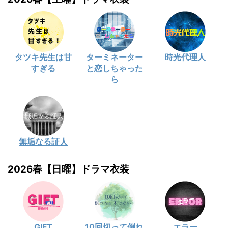
タツキ先生は甘
ターミネーター
時光代理人
すぎる
と恋しちゃった
ら
無垢なる証人
2026春【日曜】ドラマ衣装
GIFT
10回切って倒れ
エラー