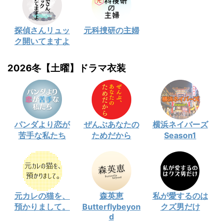
探偵さんリュッ
元科捜研の主婦
ク開いてますよ
2026冬【土曜】ドラマ衣装
パンダより恋が
ぜんぶあなたの
横浜ネイバーズ
苦手な私たち
ためだから
Season1
元カレの猫を、
森英恵
私が愛するのは
預かりまして。
Butterflybeyon
クズ男だけ
d