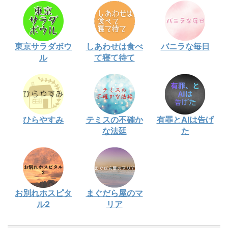
東京サラダボウ
しあわせは食べ
バニラな毎日
ル
て寝て待て
ひらやすみ
テミスの不確か
有罪とAIは告げ
な法廷
た
お別れホスピタ
まぐだら屋のマ
ル2
リア