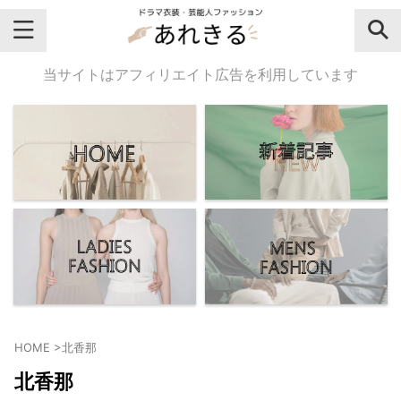
＼芸能人名・ドラマ名で検索♪／
当サイトはアフィリエイト広告を利用しています
気になるドラマ名や芸能人名でおし
ゃれなドラマ衣装・ファッションを
チェックしてね♪
【よく検索されてる女性芸能人】
・
有村架純
HOME
>
北香那
・
広瀬すず
北香那
・
川口春奈