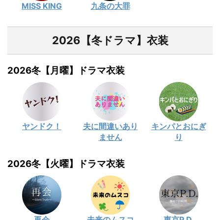
MISS KING
九条の大罪
2026【冬ドラマ】衣装
2026冬【月曜】ドラマ衣装
ヤンドク！
夫に間違いあり
キンパとおにぎ
ません
り
2026冬【火曜】ドラマ衣装
再会
未来のムスコ
東京P.D.