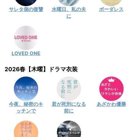
サレタ側の復讐
水曜日、私の夫
ボーダレス
に
LOVED ONE
2026春【木曜】ドラマ衣装
今夜、秘密のキ
君が死刑になる
あざかわ優勝
ッチンで
前に