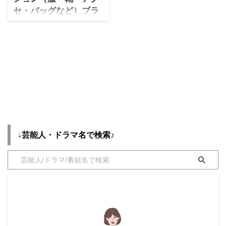
能人着用 腕時計 ⇒ 【2023ドラ
て紹介♪ 第1話〜最終回まで、着
セ・バッグなど）ブラ
・
山田裕貴
マ衣装】芸能人着用 腕時計 ⇒
用シーン別・コーデ別にドラマフ
ンド紹介♪
【2022ドラマ衣装】芸能人着用
・
田中圭
ァッションをまとめていきます♪
北香那さんがドラマ【クロシンリ
腕時 ...
着用アイテムが不明の場合や在庫
~彼女が教える禁断の心理術~】
切れの場合、デザインが似ている
で着用しているファッション・衣
アイテムも紹介！ ...
・
女子アナ衣装
装（服・バッグ・アクセサリー・
腕時計・靴など）のブランドやコ
・
バラエティ番組衣裳
ーデを最終話までまとめています
♪(*^^*)【随時チェックして更
新！】 【ドラマ公式ホームペー
ジ更新✨】 本日ドラマHPが更新
されました！
↓芸能人・ドラマ名で検索♪
https://t.co/SMo4hUzXuI 第1話
のあらすじが更新されましたが、
登場人物も公開されてますね😆
【村上和也】【山口晃史】【坂崎
恭子】 どなたが演じているので
しょうか…!?#久し ...