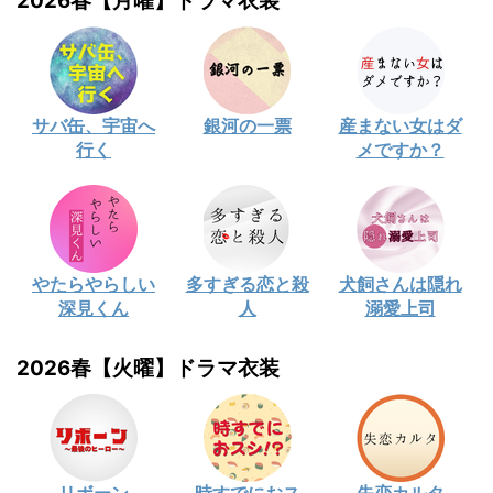
2026春【月曜】ドラマ衣装
サバ缶、宇宙へ
銀河の一票
産まない女はダ
行く
メですか？
やたらやらしい
多すぎる恋と殺
犬飼さんは隠れ
深見くん
人
溺愛上司
2026春【火曜】ドラマ衣装