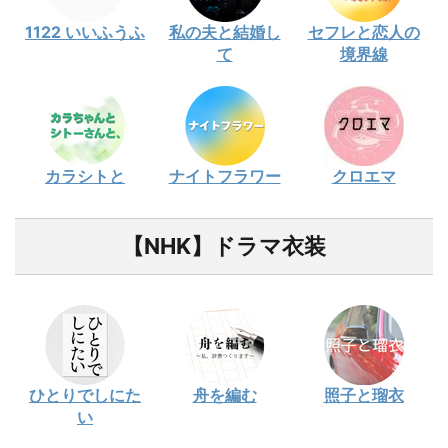
1122 いいふうふ
私の夫と結婚し
セフレと恋人の
て
境界線
カラシトと
ナイトフラワー
クロエマ
【NHK】ドラマ衣装
ひとりでしにた
舟を編む
照子と瑠衣
い