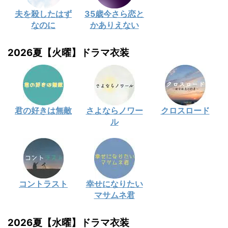
夫を殺したはず
35歳今さら恋と
なのに
かありえない
2026夏【火曜】ドラマ衣装
君の好きは無敵
さよならノワー
クロスロード
ル
コントラスト
幸せになりたい
マサムネ君
2026夏【水曜】ドラマ衣装