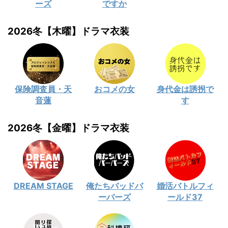
ーズ
ですか
2026冬【木曜】ドラマ衣装
保険調査員・天
おコメの女
身代金は誘拐で
音蓮
す
2026冬【金曜】ドラマ衣装
DREAM STAGE
俺たちバッドバ
婚活バトルフィ
ーバーズ
ールド37