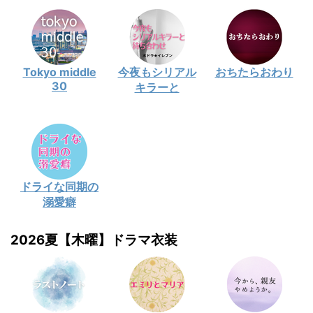
Tokyo middle
今夜もシリアル
おちたらおわり
30
キラーと
ドライな同期の
溺愛癖
2026夏【木曜】ドラマ衣装