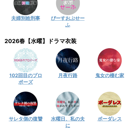
夫婦別姓刑事
ぴーすおぶせー
ふ
2026春【水曜】ドラマ衣装
102回目のプロ
月夜行路
鬼女の棲む家
ポーズ
サレタ側の復讐
水曜日、私の夫
ボーダレス
に