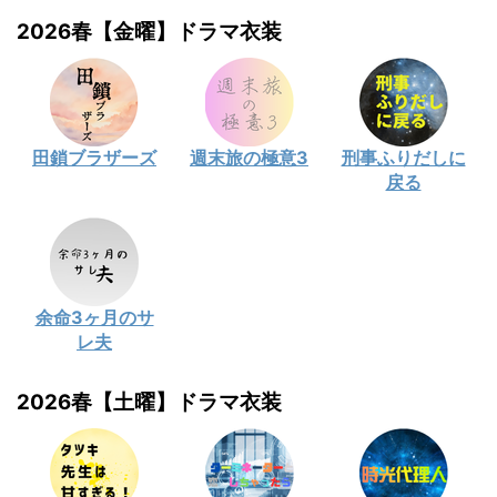
2026春【金曜】ドラマ衣装
田鎖ブラザーズ
週末旅の極意3
刑事ふりだしに
戻る
余命3ヶ月のサ
レ夫
2026春【土曜】ドラマ衣装