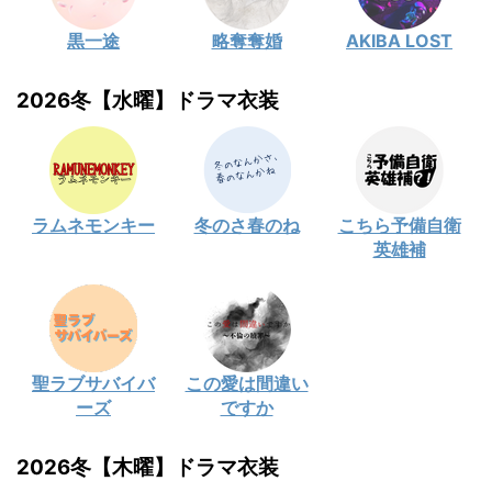
黒一途
略奪奪婚
AKIBA LOST
2026冬【水曜】ドラマ衣装
ラムネモンキー
冬のさ春のね
こちら予備自衛
英雄補
聖ラブサバイバ
この愛は間違い
ーズ
ですか
2026冬【木曜】ドラマ衣装