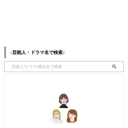
【月夜行路】作間龍斗さん（カズ
【コタツがない家】作間龍斗（さ
・
山田裕貴
ト役）の衣装・服装（服･バッグ･
くまりゅうと）さん（ふかぼりじ
アクセ・靴など）やドラマファッ
ゅんき役）の衣装（服･バッグ･ア
・
田中圭
ションのコーデを着用シーン別・
クセなど）やドラマファッション
コーデ別に紹介♪
を着用シーン別・コーデ別に紹介
してます♪
・
女子アナ衣装
・
バラエティ番組衣裳
↓芸能人・ドラマ名で検索♪