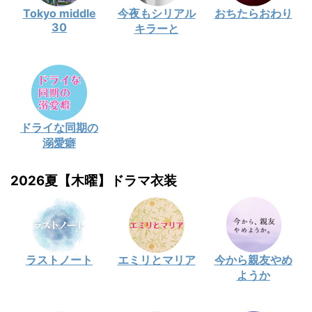
Tokyo middle
今夜もシリアル
おちたらおわり
30
キラーと
ドライな同期の
溺愛癖
2026夏【木曜】ドラマ衣装
ラストノート
エミリとマリア
今から親友やめ
ようか