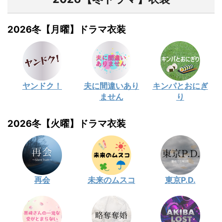
2026冬【月曜】ドラマ衣装
ヤンドク！
夫に間違いあり
キンパとおにぎ
ません
り
2026冬【火曜】ドラマ衣装
再会
未来のムスコ
東京P.D.