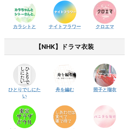
カラシトと
ナイトフラワー
クロエマ
【NHK】ドラマ衣装
ひとりでしにた
舟を編む
照子と瑠衣
い