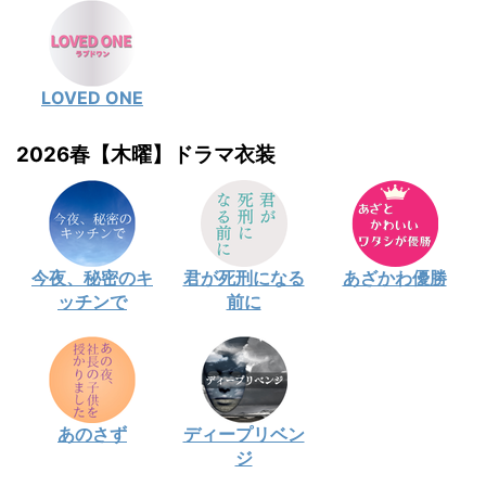
LOVED ONE
2026春【木曜】ドラマ衣装
今夜、秘密のキ
君が死刑になる
あざかわ優勝
ッチンで
前に
あのさず
ディープリベン
ジ