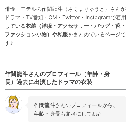
・
石原さとみ
俳優・モデルの作間龍斗（さくまりゅうと）さんが
・
広瀬アリス
ドラマ・TV番組・CM・Twitter・Instagramで着用
している
衣装（洋服・アクセサリー・バッグ・靴・
・
松本若菜
ファッション小物）や私服
をまとめているページで
・
永野芽郁
す♪
・
波瑠
・
奈緒
・
高畑充希
・
さとうほなみ
作間龍斗さんのプロフィール（年齢・身
長）過去に出演したドラマの衣装
・
前田敦子
・
水川あさみ
・
田中みな実
作間龍斗
さんのプロフィールから、
・
松岡茉優
年齢・身長も参考にしてね♪
・
福原遥
・
小芝風花