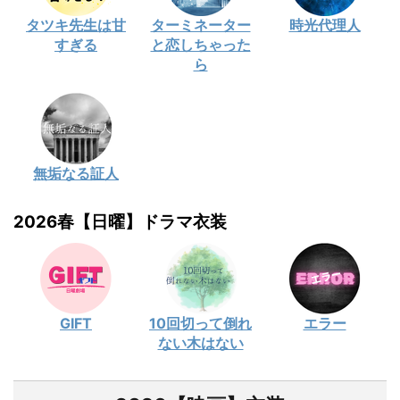
タツキ先生は甘
ターミネーター
時光代理人
すぎる
と恋しちゃった
ら
無垢なる証人
2026春【日曜】ドラマ衣装
GIFT
10回切って倒れ
エラー
ない木はない