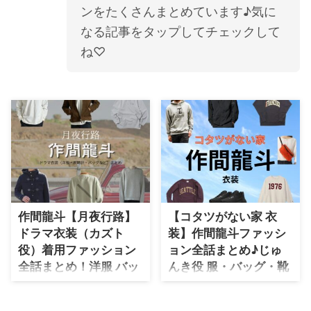
ンをたくさんまとめています♪気に
・
橋本環奈
なる記事をタップしてチェックして
ね♡
【よく検索されてる男性芸能人】
・
目黒蓮
・
京本大我
・
松村北斗
・
赤楚衛二
・
木村拓哉（キムタク）
・
佐藤健
作間龍斗【月夜行路】
【コタツがない家 衣
・
玉森裕太
ドラマ衣装（カズト
装】作間龍斗ファッシ
・
岡田将生
役）着用ファッション
ョン全話まとめ♪じゅ
・
永瀬廉
全話まとめ！洋服 バッ
んき役 服・バッグ・靴
グ 腕時計などの衣装協
など衣装協力ブランド
・
平野紫耀
力ブランドは？
は？
・
松下洸平