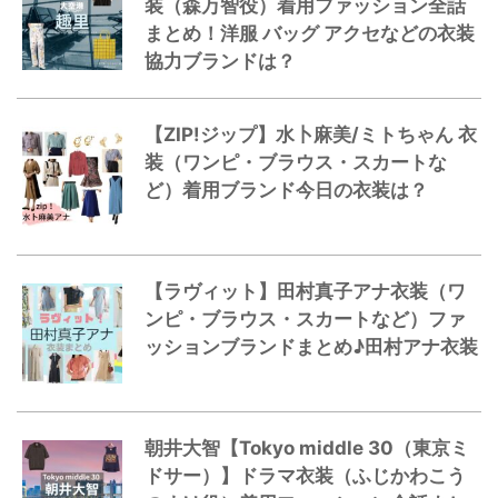
装（森万智役）着用ファッション全話
まとめ！洋服 バッグ アクセなどの衣装
協力ブランドは？
【ZIP!ジップ】水卜麻美/ミトちゃん 衣
装（ワンピ・ブラウス・スカートな
ど）着用ブランド今日の衣装は？
【ラヴィット】田村真子アナ衣装（ワ
ンピ・ブラウス・スカートなど）ファ
ッションブランドまとめ♪田村アナ衣装
朝井大智【Tokyo middle 30（東京ミ
ドサー）】ドラマ衣装（ふじかわこう