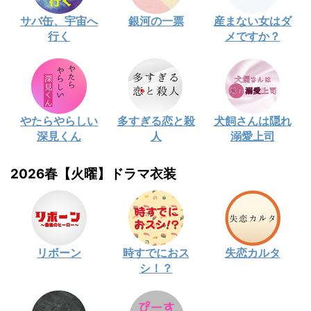
サバ缶、宇宙へ
銀河の一票
産まない女はダ
行く
メですか？
やたらやらしい
多すぎる恋と殺
犬飼さんは隠れ
深見くん
人
溺愛上司
2026春【火曜】ドラマ衣装
リボーン
時すでにおス
失恋カルタ
シ！？