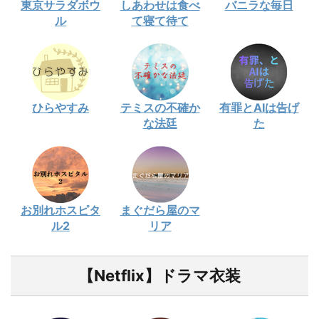
東京サラダボウ
しあわせは食べ
バニラな毎日
ル
て寝て待て
ひらやすみ
テミスの不確か
有罪とAIは告げ
な法廷
た
お別れホスピタ
まぐだら屋のマ
ル2
リア
【Netflix】ドラマ衣装