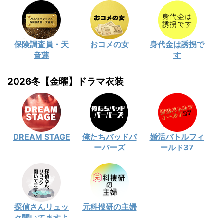
保険調査員・天
おコメの女
身代金は誘拐で
音蓮
す
2026冬【金曜】ドラマ衣装
DREAM STAGE
俺たちバッドバ
婚活バトルフィ
ーバーズ
ールド37
探偵さんリュッ
元科捜研の主婦
ク開いてますよ