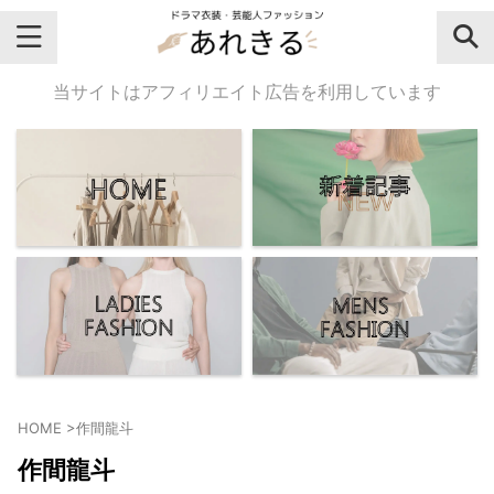
＼芸能人名・ドラマ名で検索♪／
当サイトはアフィリエイト広告を利用しています
気になるドラマ名や芸能人名でおし
ゃれなドラマ衣装・ファッションを
チェックしてね♪
【よく検索されてる女性芸能人】
・
有村架純
HOME
>
作間龍斗
・
広瀬すず
作間龍斗
・
川口春奈