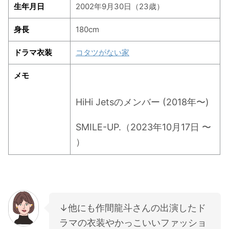
生年月日
2002年9月30日（23歳）
・
木南晴夏
身長
180cm
・
今田美桜
・
清原果耶
ドラマ衣装
コタツがない家
・
菜々緒
メモ
・
森七菜
・
吉川愛
HiHi Jetsのメンバー (2018年〜)
・
見上愛
SMILE-UP.（2023年10月17日 〜
・
出口夏希
）
・
田辺桃子
・
滝沢カレン
・
トリンドル玲奈
・
深田恭子
↓他にも作間龍斗さんの出演したド
・
芳根京子
ラマの衣装やかっこいいファッショ
・
北川景子