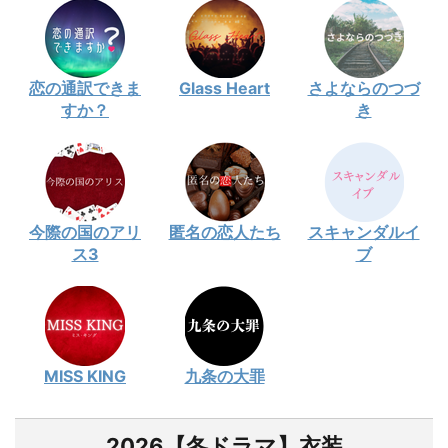
恋の通訳できま
Glass Heart
さよならのつづ
すか？
き
今際の国のアリ
匿名の恋人たち
スキャンダルイ
ス3
ブ
MISS KING
九条の大罪
2026【冬ドラマ】衣装