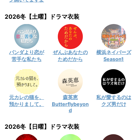
2026冬【土曜】ドラマ衣装
パンダより恋が
ぜんぶあなたの
横浜ネイバーズ
苦手な私たち
ためだから
Season1
元カレの猫を、
森英恵
私が愛するのは
預かりまして。
Butterflybeyon
クズ男だけ
d
2026冬【日曜】ドラマ衣装