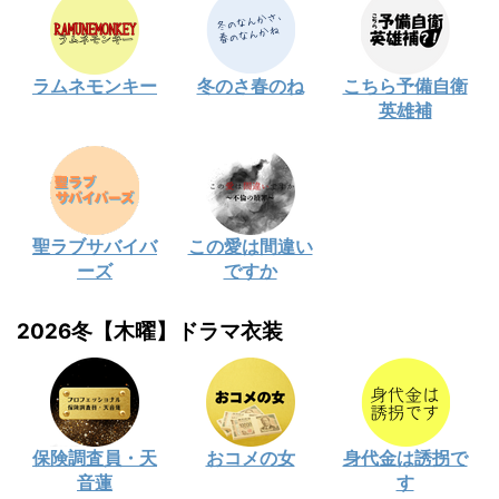
ラムネモンキー
冬のさ春のね
こちら予備自衛
英雄補
聖ラブサバイバ
この愛は間違い
ーズ
ですか
2026冬【木曜】ドラマ衣装
保険調査員・天
おコメの女
身代金は誘拐で
音蓮
す