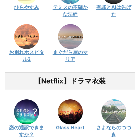
ひらやすみ
テミスの不確か
有罪とAIは告げ
な法廷
た
お別れホスピタ
まぐだら屋のマ
ル2
リア
【Netflix】ドラマ衣装
恋の通訳できま
Glass Heart
さよならのつづ
すか？
き