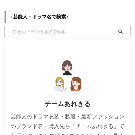
スなど)のブランド名・購入先を
・
木南晴夏
リサーチしてまとめています♪
↓芸能人・ドラマ名で検索♪
・
今田美桜
「悪女のすべて」は2022年7月2
日スタートの土曜、11時からのド
・
清原果耶
ラマ♪ ＼佐藤怜(年齢・身長)な
ど参考に♪／ 生年月日 ...
・
菜々緒
・
森七菜
・
吉川愛
・
見上愛
・
出口夏希
・
田辺桃子
・
滝沢カレン
チームあれきる
・
トリンドル玲奈
・
深田恭子
芸能人のドラマ衣装・私服・最新ファッション
・
芳根京子
のブランド名・購入先を「チームあれきる」で
・
北川景子