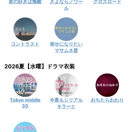
君の好きは無敵
さよならノワー
クロスロード
ル
コントラスト
幸せになりたい
マサムネ君
2026夏【水曜】ドラマ衣装
Tokyo middle
今夜もシリアル
おちたらおわり
30
キラーと