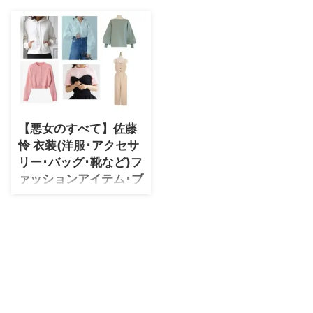
・
石原さとみ
・
広瀬アリス
・
松本若菜
・
永野芽郁
・
波瑠
【悪女のすべて】佐藤
・
奈緒
怜 衣装(洋服･アクセサ
・
高畑充希
リー･バッグ･靴など)フ
・
さとうほなみ
ァッションアイテム･ブ
ランド紹介♪
・
前田敦子
【悪女のすべて】佐藤怜(さとう
・
水川あさみ
りょう)さんが安田智花子(やすだ
・
田中みな実
ちかこ)役で着用しているドラマ
衣装・番宣衣装まとめ♪第1話か
・
松岡茉優
ら最終話までまとめていきます
(随時更新) 佐藤怜さんの衣装
・
福原遥
(洋服・ピアス・ネックレスなど
・
小芝風花
のアクセサリー・バッグ・パンプ