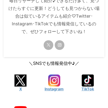
毎日リサーチして紹介♪できるだけ多く、見つ
・
橋本環奈
けたらすぐに更新！どうしても見つからない場
合は似ているアイテムも紹介♡Twitter･
【よく検索されてる男性芸能人】
Instagram･TikTokでも情報発信しているの
・
目黒蓮
で、ぜひフォローして下さいね！
・
京本大我
・
松村北斗
・
赤楚衛二
・
木村拓哉（キムタク）
＼SNSでも情報発信中♪／
・
佐藤健
・
玉森裕太
・
岡田将生
X
Instagram
TikTok
・
永瀬廉
・
平野紫耀
・
松下洸平