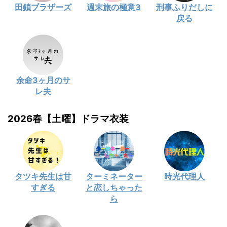
田鎖ブラザーズ
週末旅の極意3
刑事ふりだしに
戻る
余命3ヶ月のサ
レ夫
2026春【土曜】ドラマ衣装
タツキ先生は甘
ターミネーター
時光代理人
すぎる
と恋しちゃった
ら