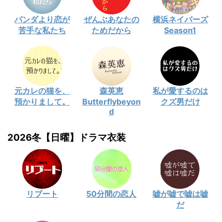
パンダより恋が
ぜんぶあなたの
横浜ネイバーズ
苦手な私たち
ためだから
Season1
元カレの猫を、
森英恵
私が愛するのは
預かりまして。
Butterflybeyon
クズ男だけ
d
2026冬【日曜】ドラマ衣装
リブート
50分間の恋人
嘘が嘘で嘘は嘘
だ