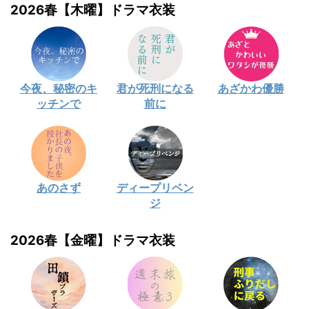
2026春【木曜】ドラマ衣装
今夜、秘密のキ
君が死刑になる
あざかわ優勝
ッチンで
前に
あのさず
ディープリベン
ジ
2026春【金曜】ドラマ衣装