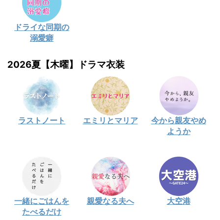
ドライな同期の
溺愛癖
2026夏【木曜】ドラマ衣装
ラストノート
エミリとマリア
今から親友やめ
ようか
一緒にごはんを
親愛なる夫へ
大空港
たべるだけ