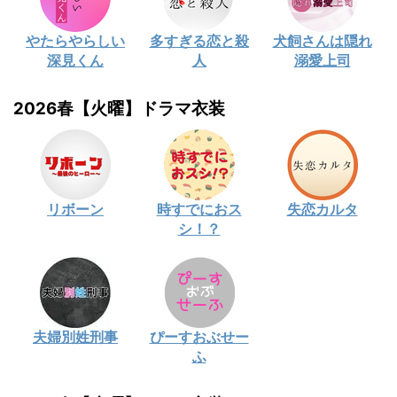
やたらやらしい
多すぎる恋と殺
犬飼さんは隠れ
深見くん
人
溺愛上司
2026春【火曜】ドラマ衣装
リボーン
時すでにおス
失恋カルタ
シ！？
夫婦別姓刑事
ぴーすおぶせー
ふ