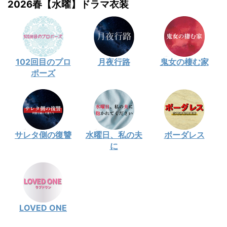
2026春【水曜】ドラマ衣装
102回目のプロ
月夜行路
鬼女の棲む家
ポーズ
サレタ側の復讐
水曜日、私の夫
ボーダレス
に
LOVED ONE