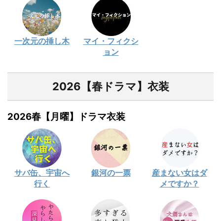
一次元の挿し木
マイ・フィクシ
ョン
2026【春ドラマ】衣装
2026春【月曜】ドラマ衣装
サバ缶、宇宙へ
銀河の一票
産まない女はダ
行く
メですか？