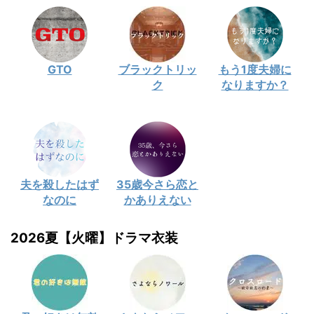
GTO
ブラックトリッ
もう1度夫婦に
ク
なりますか？
夫を殺したはず
35歳今さら恋と
なのに
かありえない
2026夏【火曜】ドラマ衣装