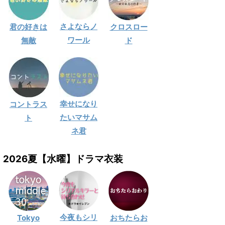
さよならノ
君の好きは
クロスロー
ワール
無敵
ド
幸せになり
コントラス
たいマサム
ト
ネ君
2026夏【水曜】ドラマ衣装
今夜もシリ
Tokyo
おちたらお