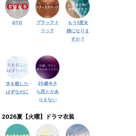
ブラックト
GTO
もう1度夫
リック
婦になりま
すか？
35歳今さ
夫を殺した
ら恋とかあ
はずなのに
りえない
2026夏【火曜】ドラマ衣装