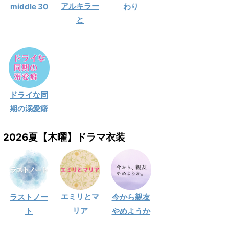
アルキラー
middle 30
わり
と
ドライな同
期の溺愛癖
2026夏【木曜】ドラマ衣装
エミリとマ
ラストノー
今から親友
リア
ト
やめようか