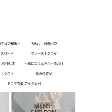
5年目の秘密－
Tokyo middle 30
ロスロード
ファーストクライ
元の挿し木
一緒にごはんをたべるだけ
ントラスト
夏色の雲が
ドラマ衣装 アイテム別