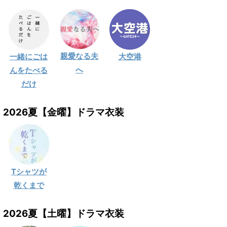
親愛なる夫
一緒にごは
大空港
へ
んをたべる
だけ
2026夏【金曜】ドラマ衣装
Tシャツが
乾くまで
2026夏【土曜】ドラマ衣装