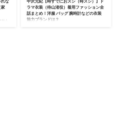
ゃれな
中沢元紀【時すでにおスシ（時スシ）】ド
（家
ラマ衣装（待山渚役）着用ファッション全
話まとめ！洋服 バッグ 腕時計などの衣装
協力ブランドは？
マサム
する家
【時すでにおスシ（時スシ）】中沢元紀さん（ま
「購入
ちやまなぎさ役）の衣装・服装（服･バッグ･アク
できな
セ・靴など）やドラマファッションのコーデを着
替品も
用シーン別・コーデ別に紹介♪
kun-