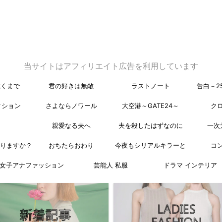
当サイトはアフィリエイト広告を利用しています
乾くまで
君の好きは無敵
ラストノート
告白－2
クション
さよならノワール
大空港～GATE24～
ク
親愛なる夫へ
夫を殺したはずなのに
一次
なりますか？
おちたらおわり
今夜もシリアルキラーと
コ
女子アナファッション
芸能人 私服
ドラマ インテリア