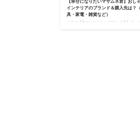
【幸せになりたいマサムネ君】おし
インテリアのブランド＆購入先は？
具・家電・雑貨など）
ドラマ【幸せになりたいマサムネ君】で、
ネ君（中沢元紀）さんが暮らす部屋に登場
具・インテリア・雑貨の「ブランド名」や
先」をまとめています♪ ※ブランドが特定
い場合は、雰囲気が似ているアイテムや代
紹介しています。 https://drama-tv-
fashion.com/shiawaseninaritaimasamune
saitonagisa-fashion/ https://drama-tv-
fashion.com/shiawaseninar ...