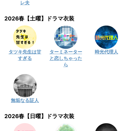
レ夫
2026春【土曜】ドラマ衣装
タツキ先生は甘
ターミネーター
時光代理人
すぎる
と恋しちゃった
ら
無垢なる証人
2026春【日曜】ドラマ衣装