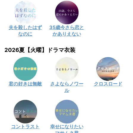
夫を殺したはず
35歳今さら恋と
なのに
かありえない
2026夏【火曜】ドラマ衣装
君の好きは無敵
さよならノワー
クロスロード
ル
コントラスト
幸せになりたい