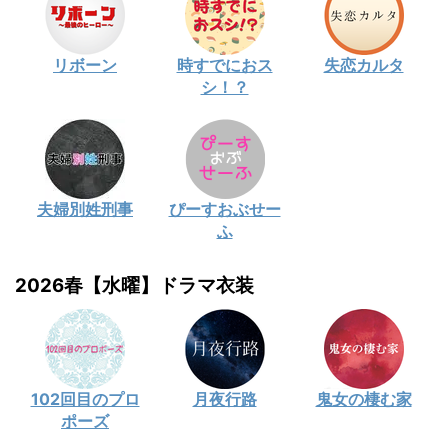
リボーン
時すでにおス
失恋カルタ
シ！？
夫婦別姓刑事
ぴーすおぶせー
ふ
2026春【水曜】ドラマ衣装
102回目のプロ
月夜行路
鬼女の棲む家
ポーズ