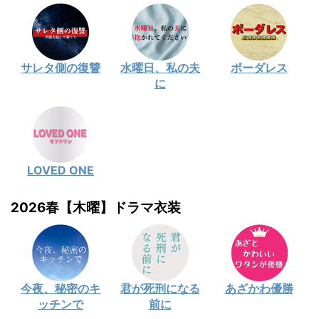
サレタ側の復讐
水曜日、私の夫
ボーダレス
に
LOVED ONE
2026春【木曜】ドラマ衣装
今夜、秘密のキ
君が死刑になる
あざかわ優勝
ッチンで
前に