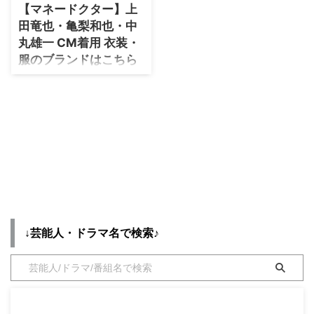
別・コーデ別に紹介♪
【マネードクター】上
の世界一タメになる旅!】の中で
・
木南晴夏
田竜也・亀梨和也・中
着用している服（服装）・衣装
・
今田美桜
（洋服・ファッション・ブラン
丸雄一 CM着用 衣装・
ド・バッグ・アクセサリー等）や
服のブランドはこちら
・
清原果耶
コーデを随時紹介していきます♪
♫
KAT-TUNプロフィール♪ 出身
・
菜々緒
KAT-TUN のメンバー (上田竜也
地：東京都 (2001年) 活動期間：
・
森七菜
さん・亀梨和也さん・中丸雄一さ
2 ...
ん)がマネードクターの新CMに起
・
吉川愛
用されましたね♪ このページで
・
見上愛
は【KAT-TUN 】(上田竜也さん・
亀梨和也さん・中丸雄一さん)が
・
出口夏希
マネードクターCM『歌詞』篇の
中で着用している衣装(服・服装)
・
田辺桃子
のブランドをリサーチしたのでご
・
滝沢カレン
紹介します♡
↓芸能人・ドラマ名で検索♪
https://twitter.com/FP_moneydo
・
トリンドル玲奈
ctor/status/1256034218791985
・
深田恭子
156 それでは早速チェックして
いきましょう〜！ ...
・
芳根京子
・
北川景子