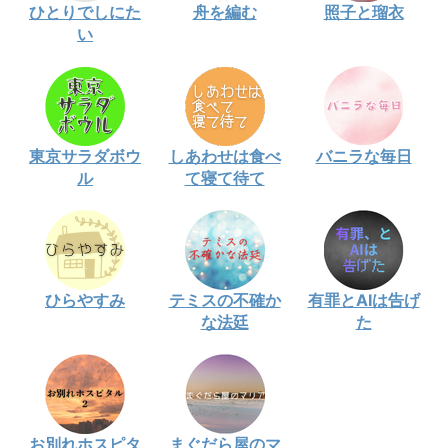
ひとりでしにた
舟を編む
照子と瑠衣
い
東京サラダボウ
しあわせは食べ
バニラな毎日
ル
て寝て待て
ひらやすみ
テミスの不確か
有罪とAIは告げ
な法廷
た
お別れホスピタ
まぐだら屋のマ