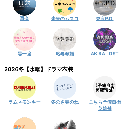
再会
未来のムスコ
東京P.D.
黒一途
略奪奪婚
AKIBA LOST
2026冬【水曜】ドラマ衣装
ラムネモンキー
冬のさ春のね
こちら予備自衛
英雄補