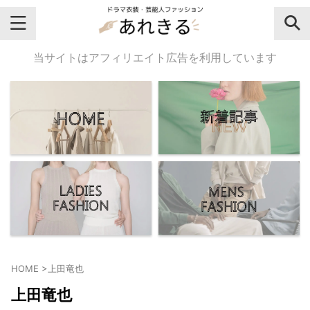
＼芸能人名・ドラマ名で検索♪／
当サイトはアフィリエイト広告を利用しています
気になるドラマ名や芸能人名でおし
ゃれなドラマ衣装・ファッションを
チェックしてね♪
【よく検索されてる女性芸能人】
・
有村架純
HOME
>
上田竜也
・
広瀬すず
上田竜也
・
川口春奈