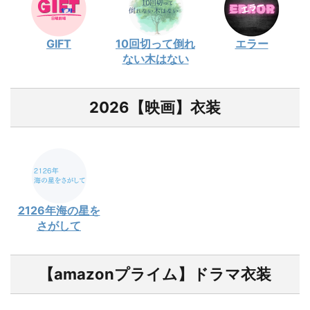
GIFT
10回切って倒れ
エラー
ない木はない
2026【映画】衣装
2126年海の星を
さがして
【amazonプライム】ドラマ衣装