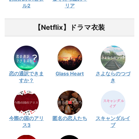
ル2
リア
【Netflix】ドラマ衣装
恋の通訳できま
Glass Heart
さよならのつづ
すか？
き
今際の国のアリ
匿名の恋人たち
スキャンダルイ
ス3
ブ