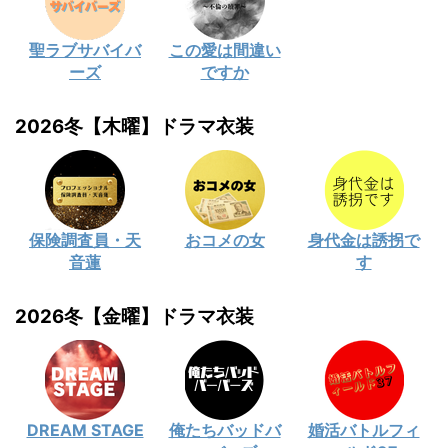
聖ラブサバイバ
この愛は間違い
ーズ
ですか
2026冬【木曜】ドラマ衣装
保険調査員・天
おコメの女
身代金は誘拐で
音蓮
す
2026冬【金曜】ドラマ衣装
DREAM STAGE
俺たちバッドバ
婚活バトルフィ