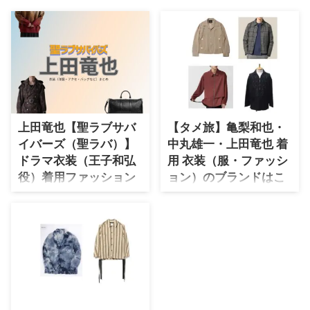
・
石原さとみ
・
広瀬アリス
・
松本若菜
・
永野芽郁
・
波瑠
上田竜也【聖ラブサバ
【タメ旅】亀梨和也・
・
奈緒
イバーズ（聖ラバ）】
中丸雄一・上田竜也 着
・
高畑充希
ドラマ衣装（王子和弘
用 衣装（服・ファッシ
・
さとうほなみ
役）着用ファッション
ョン）のブランドはこ
全話まとめ！洋服 バッ
ちら♪
・
前田敦子
グ 腕時計などの衣装協
亀梨和也さん・中丸雄一さん・上
・
水川あさみ
力ブランドは？
田竜也さんが【KAT-TUNの世界
・
田中みな実
一タメになる旅!】で着用してい
【聖ラブサバイバーズ（聖ラ
る衣装(服)・ファッション情報を
バ）】上田竜也さん（おうじかず
・
松岡茉優
チェック♪ 【KAT-TUNの世界一
ひろ役）の衣装・服装（服･バッ
タメになる旅!】 こちらのページ
・
福原遥
グ･アクセ・靴など）やドラマフ
では 亀梨和也さん・中丸雄一さ
ァッションのコーデを着用シーン
・
小芝風花
ん・上田竜也さんが【KAT-TUN