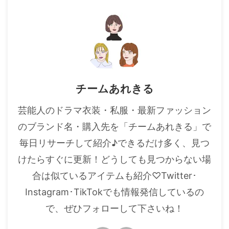
・
橋本環奈
【よく検索されてる男性芸能人】
・
目黒蓮
・
京本大我
チームあれきる
・
松村北斗
芸能人のドラマ衣装・私服・最新ファッション
・
赤楚衛二
のブランド名・購入先を「チームあれきる」で
・
木村拓哉（キムタク）
毎日リサーチして紹介♪できるだけ多く、見つ
・
佐藤健
けたらすぐに更新！どうしても見つからない場
・
玉森裕太
合は似ているアイテムも紹介♡Twitter･
・
岡田将生
Instagram･TikTokでも情報発信しているの
・
永瀬廉
で、ぜひフォローして下さいね！
・
平野紫耀
・
松下洸平