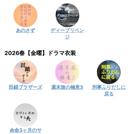
あのさず
ディープリベン
ジ
2026春【金曜】ドラマ衣装
田鎖ブラザーズ
週末旅の極意3
刑事ふりだしに
戻る
余命3ヶ月のサ