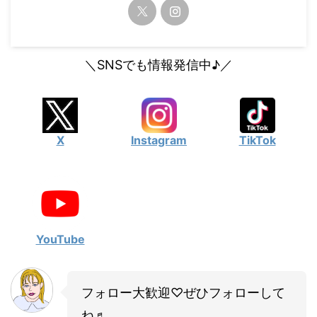
・
山田裕貴
・
田中圭
＼SNSでも情報発信中♪／
・
女子アナ衣装
・
バラエティ番組衣裳
X
Instagram
TikTok
YouTube
フォロー大歓迎♡ぜひフォローして
ね♬