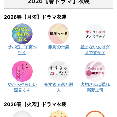
2026【春ドラマ】衣装
2026春【月曜】ドラマ衣装
サバ缶、宇宙へ
銀河の一票
産まない女はダ
行く
メですか？
やたらやらしい
多すぎる恋と殺
犬飼さんは隠れ
深見くん
人
溺愛上司
2026春【火曜】ドラマ衣装