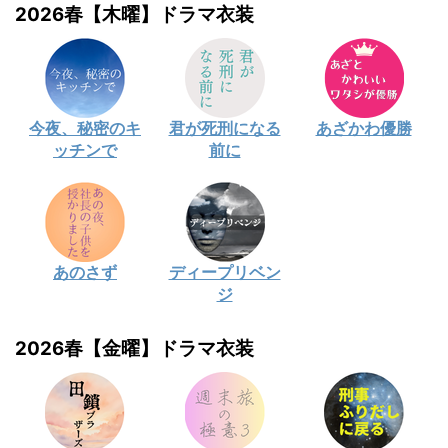
2026春【木曜】ドラマ衣装
今夜、秘密のキ
君が死刑になる
あざかわ優勝
ッチンで
前に
あのさず
ディープリベン
ジ
2026春【金曜】ドラマ衣装