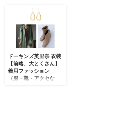
・
石原さとみ
・
広瀬アリス
・
松本若菜
・
永野芽郁
・
波瑠
ドーキンズ英里奈 衣装
・
奈緒
【前略、大とくさん】
・
高畑充希
着用ファッション
・
さとうほなみ
（服・靴・アクセな
ど）のブランドはこち
・
前田敦子
ら♪
・
水川あさみ
【前略、大とくさん】ドーキンズ
・
田中みな実
英里奈さんが着用しているファッ
ションを紹介しています♪（随時
・
松岡茉優
更新） ミッドナイトたなどん
・
福原遥
です。 こんばんは！ 皆様に感
謝！ 10/11 中京テレビ 前略 大
・
小芝風花