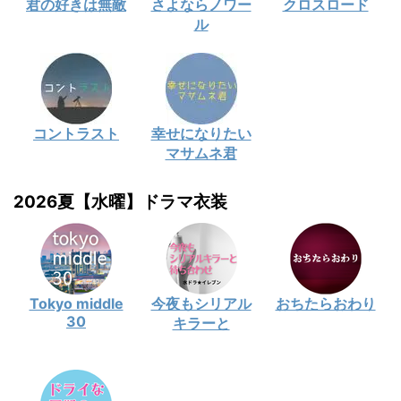
君の好きは無敵
さよならノワー
クロスロード
ル
コントラスト
幸せになりたい
マサムネ君
2026夏【水曜】ドラマ衣装
Tokyo middle
今夜もシリアル
おちたらおわり
30
キラーと