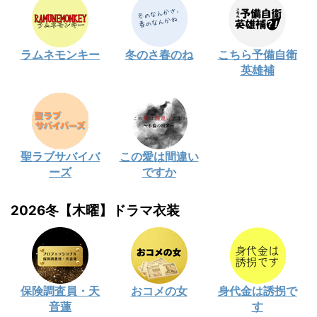
ラムネモンキー
冬のさ春のね
こちら予備自衛
英雄補
聖ラブサバイバ
この愛は間違い
ーズ
ですか
2026冬【木曜】ドラマ衣装
保険調査員・天
おコメの女
身代金は誘拐で
音蓮
す