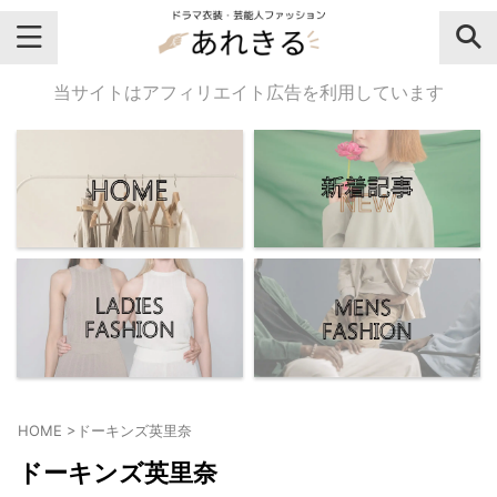
＼芸能人名・ドラマ名で検索♪／
当サイトはアフィリエイト広告を利用しています
気になるドラマ名や芸能人名でおし
ゃれなドラマ衣装・ファッションを
チェックしてね♪
【よく検索されてる女性芸能人】
・
有村架純
HOME
>
ドーキンズ英里奈
・
広瀬すず
ドーキンズ英里奈
・
川口春奈