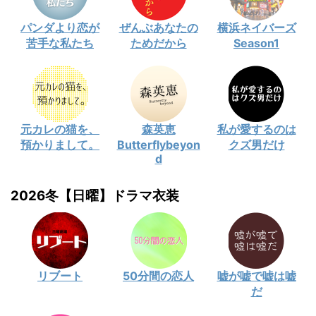
パンダより恋が
ぜんぶあなたの
横浜ネイバーズ
苦手な私たち
ためだから
Season1
元カレの猫を、
森英恵
私が愛するのは
預かりまして。
Butterflybeyon
クズ男だけ
d
2026冬【日曜】ドラマ衣装
リブート
50分間の恋人
嘘が嘘で嘘は嘘
だ