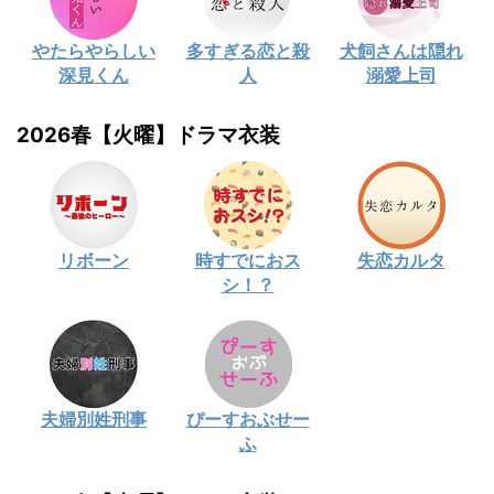
やたらやらしい
多すぎる恋と殺
犬飼さんは隠れ
深見くん
人
溺愛上司
2026春【火曜】ドラマ衣装
リボーン
時すでにおス
失恋カルタ
シ！？
夫婦別姓刑事
ぴーすおぶせー
ふ