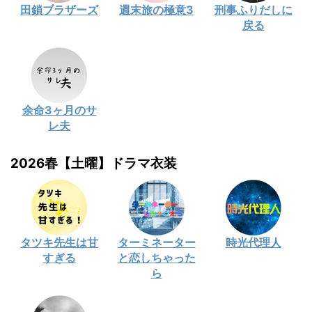
田鎖ブラザーズ
週末旅の極意3
刑事ふりだしに
戻る
余命3ヶ月のサ
レ夫
2026春【土曜】ドラマ衣装
タツキ先生は甘
ターミネーター
時光代理人
すぎる
と恋しちゃった
ら