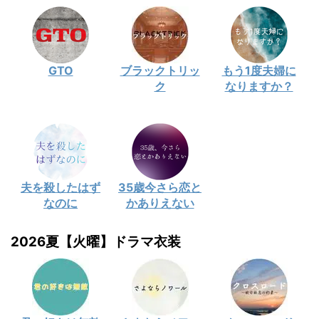
GTO
ブラックトリッ
もう1度夫婦に
ク
なりますか？
夫を殺したはず
35歳今さら恋と
なのに
かありえない
2026夏【火曜】ドラマ衣装