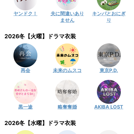
ヤンドク！
夫に間違いあり
キンパとおにぎ
ません
り
2026冬【火曜】ドラマ衣装
再会
未来のムスコ
東京P.D.
黒一途
略奪奪婚
AKIBA LOST
2026冬【水曜】ドラマ衣装