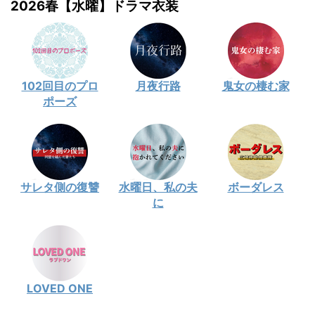
2026春【水曜】ドラマ衣装
102回目のプロ
月夜行路
鬼女の棲む家
ポーズ
サレタ側の復讐
水曜日、私の夫
ボーダレス
に
LOVED ONE