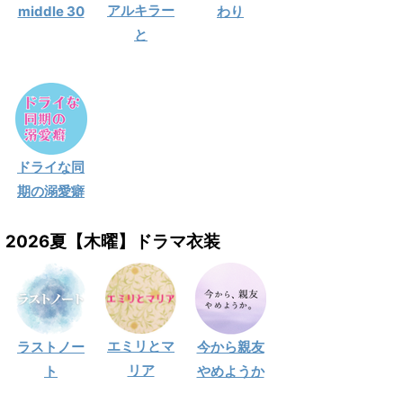
アルキラー
middle 30
わり
と
ドライな同
期の溺愛癖
2026夏【木曜】ドラマ衣装
エミリとマ
ラストノー
今から親友
リア
ト
やめようか