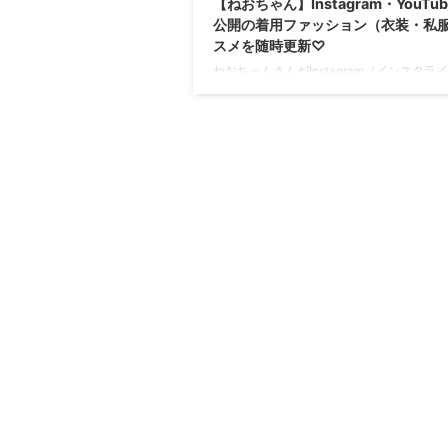
【ねおちゃん】Instagram・YouTu
公開の着用ファッション（衣装・私
スメを随時更新♡
ねおちゃんさんがInstagram（インスタラ
YouTubeで着用している服（服装・私服）
いい衣装（洋服・ファッション・ブランド
グ・アクセサリー等）やコーデ・愛用コス
の情報をまとめてます(*´∀｀*)
https://www.instagram.com/p/B_rd8HOH9r
utm_source=ig_embed ねおちゃんさん
ール♪ 誕生日： 2001年6月6日 (年齢 18歳)
鹿児島県 身長：163 cm 血液型：A型 &n ...