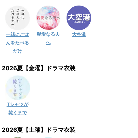
親愛なる夫
一緒にごは
大空港
へ
んをたべる
だけ
2026夏【金曜】ドラマ衣装
Tシャツが
乾くまで
2026夏【土曜】ドラマ衣装