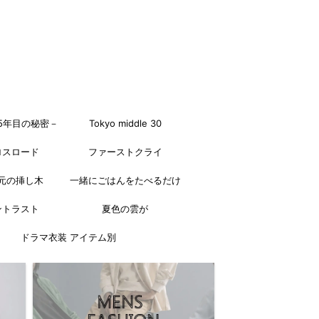
5年目の秘密－
Tokyo middle 30
ロスロード
ファーストクライ
元の挿し木
一緒にごはんをたべるだけ
ントラスト
夏色の雲が
ドラマ衣装 アイテム別