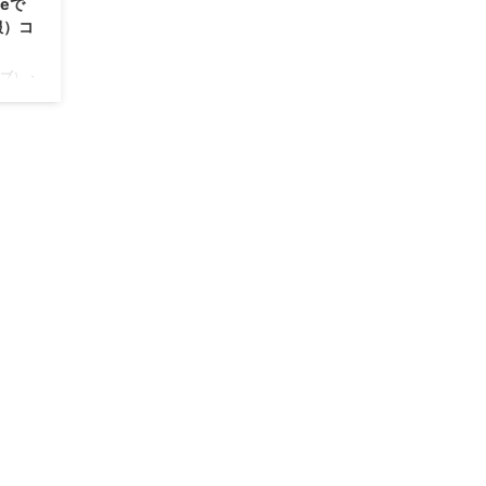
beで
服）コ
イブ）・
・かわ
・バッ
メなど
w/?
プロフィ
 出身：