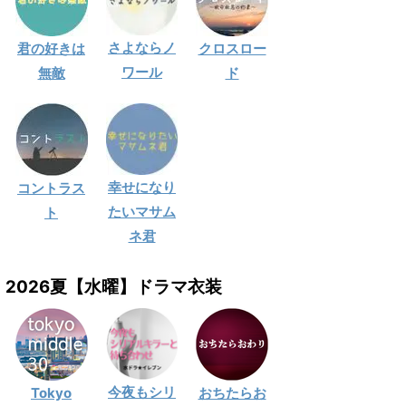
さよならノ
君の好きは
クロスロー
ワール
無敵
ド
幸せになり
コントラス
たいマサム
ト
ネ君
2026夏【水曜】ドラマ衣装
今夜もシリ
Tokyo
おちたらお