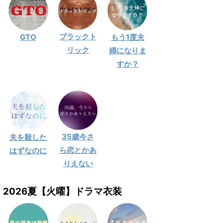
ブラックト
GTO
もう1度夫
リック
婦になりま
すか？
35歳今さ
夫を殺した
ら恋とかあ
はずなのに
りえない
2026夏【火曜】ドラマ衣装