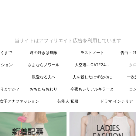
当サイトはアフィリエイト広告を利用しています
乾くまで
君の好きは無敵
ラストノート
告白－2
クション
さよならノワール
大空港～GATE24～
ク
親愛なる夫へ
夫を殺したはずなのに
一次
なりますか？
おちたらおわり
今夜もシリアルキラーと
コ
女子アナファッション
芸能人 私服
ドラマ インテリア