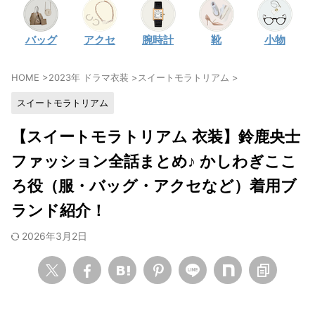
・
石原さとみ
バッグ
アクセ
腕時計
靴
小物
・
広瀬アリス
・
松本若菜
HOME
>
2023年 ドラマ衣装
>
スイートモラトリアム
>
・
永野芽郁
スイートモラトリアム
・
波瑠
・
奈緒
【スイートモラトリアム 衣装】鈴鹿央士
・
高畑充希
ファッション全話まとめ♪ かしわぎここ
・
さとうほなみ
ろ役（服・バッグ・アクセなど）着用ブ
・
前田敦子
ランド紹介！
・
水川あさみ
2026年3月2日
・
田中みな実
・
松岡茉優
・
福原遥
・
小芝風花