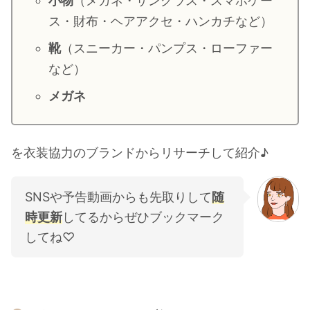
小物
（メガネ・サングラス・スマホケー
・
山田裕貴
ス・財布・ヘアアクセ・ハンカチなど）
・
田中圭
靴
（スニーカー・パンプス・ローファー
など）
・
女子アナ衣装
メガネ
・
バラエティ番組衣裳
を衣装協力のブランドからリサーチして紹介♪
SNSや予告動画からも先取りして
随
時更新
してるからぜひブックマーク
してね♡