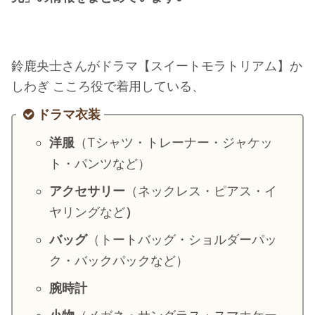
・
橋本環奈
【よく検索されてる男性芸能人】
鈴鹿央士さんがドラマ【スイートモラトリアム】か
しわぎ こころ役で着用している、
・
目黒蓮
・
京本大我
ドラマ衣装
・
松村北斗
洋服
（Tシャツ・トレーナー・ジャケッ
・
赤楚衛二
ト・パンツなど）
・
木村拓哉（キムタク）
アクセサリー
（ネックレス・ピアス・イ
・
佐藤健
ヤリングなど
）
・
玉森裕太
バッグ
（トートバッグ・ショルダーパッ
・
岡田将生
ク・バックパックなど）
・
永瀬廉
腕時計
・
平野紫耀
・
松下洸平