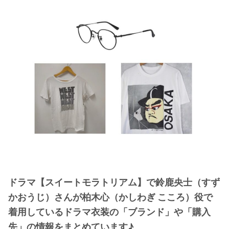
・
木南晴夏
・
今田美桜
・
清原果耶
・
菜々緒
・
森七菜
・
吉川愛
・
見上愛
・
出口夏希
・
田辺桃子
・
滝沢カレン
・
トリンドル玲奈
ドラマ【スイートモラトリアム】で鈴鹿央士（すず
・
深田恭子
かおうじ）さんが柏木心（かしわぎ こころ）役で
・
芳根京子
着用しているドラマ衣装の「ブランド」や「購入
・
北川景子
先」の情報をまとめています♪