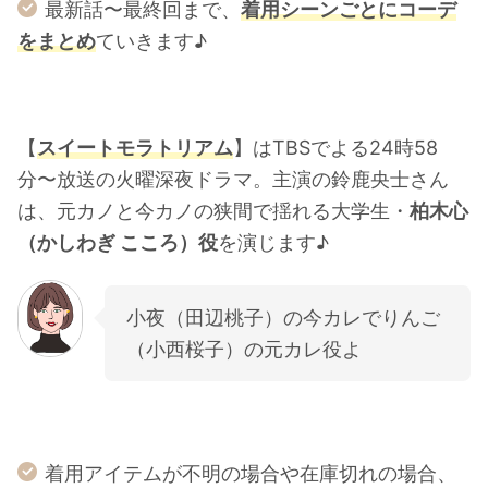
最新話〜最終回まで、
着用シーンごとにコーデ
をまとめ
ていきます♪
【
スイートモラトリアム
】はTBSでよる24時58
分〜放送の火曜深夜ドラマ。主演の鈴鹿央士さん
は、元カノと今カノの狭間で揺れる大学生・
柏木心
（かしわぎ こころ）役
を演じます♪
小夜（田辺桃子）の今カレでりんご
（小西桜子）の元カレ役よ
着用アイテムが不明の場合や在庫切れの場合、