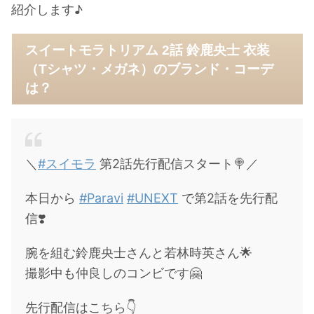
紹介します♪
スイートモラトリアム 2話 鈴鹿央士 衣装
（Tシャツ・メガネ）のブランド・コーデ
は？
＼
#スイモラ
第2話先行配信スタート🍭／
本日から
#Paravi
#UNEXT
で第2話を先行配
信❣️
腕を組む鈴鹿央士さんと若林時英さん🌟
撮影中も仲良しのコンビです🤗
先行配信はこちら👇