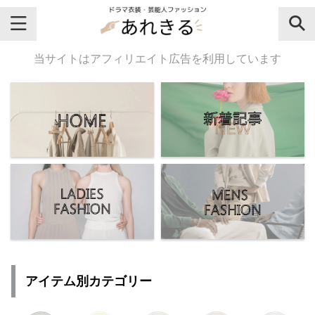
＼芸能人名・ドラマ名で検索♪／
当サイトはアフィリエイト広告を利用しています
気になるドラマ名や芸能人名でおし
ゃれなドラマ衣装・ファッションを
チェックしてね♪
【よく検索されてる女性芸能人】
・
有村架純
アイテム別カテゴリー
・
広瀬すず
・
川口春奈