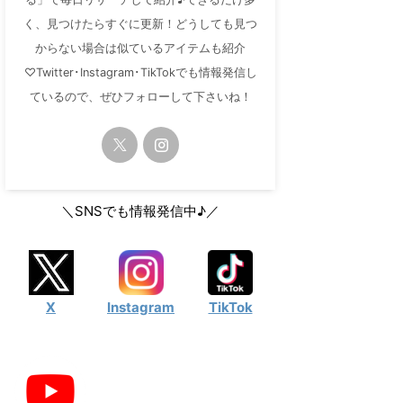
く、見つけたらすぐに更新！どうしても見つ
からない場合は似ているアイテムも紹介
♡Twitter･Instagram･TikTokでも情報発信し
ているので、ぜひフォローして下さいね！
＼SNSでも情報発信中♪／
X
Instagram
TikTok