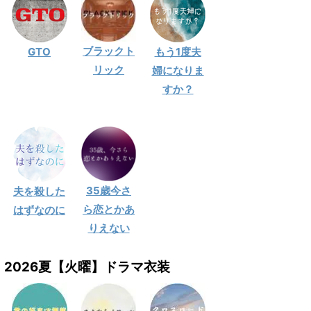
ブラックト
GTO
もう1度夫
リック
婦になりま
すか？
35歳今さ
夫を殺した
ら恋とかあ
はずなのに
りえない
2026夏【火曜】ドラマ衣装