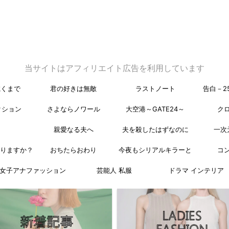
当サイトはアフィリエイト広告を利用しています
乾くまで
君の好きは無敵
ラストノート
告白－2
クション
さよならノワール
大空港～GATE24～
ク
親愛なる夫へ
夫を殺したはずなのに
一次
なりますか？
おちたらおわり
今夜もシリアルキラーと
コ
女子アナファッション
芸能人 私服
ドラマ インテリア