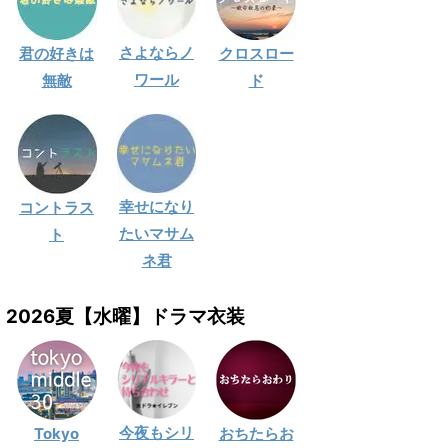
さよならノ
君の好きは
クロスロー
ワール
無敵
ド
幸せになり
コントラス
たいマサム
ト
ネ君
2026夏【水曜】ドラマ衣装
今夜もシリ
Tokyo
おちたらお