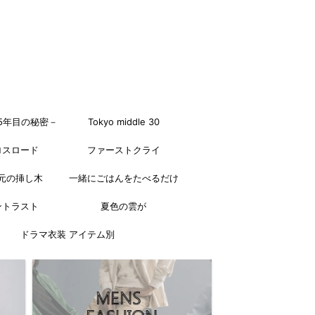
5年目の秘密－
Tokyo middle 30
ロスロード
ファーストクライ
元の挿し木
一緒にごはんをたべるだけ
ントラスト
夏色の雲が
ドラマ衣装 アイテム別