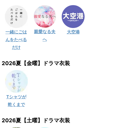
親愛なる夫
一緒にごは
大空港
へ
んをたべる
だけ
2026夏【金曜】ドラマ衣装
Tシャツが
乾くまで
2026夏【土曜】ドラマ衣装