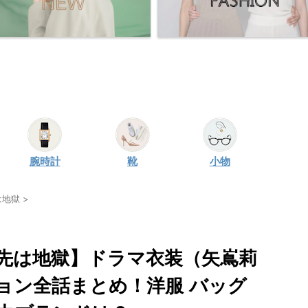
腕時計
靴
小物
は地獄
>
先は地獄】ドラマ衣装（矢嶌莉
ョン全話まとめ！洋服 バッグ