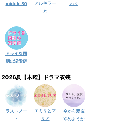
アルキラー
middle 30
わり
と
ドライな同
期の溺愛癖
2026夏【木曜】ドラマ衣装
エミリとマ
ラストノー
今から親友
リア
ト
やめようか